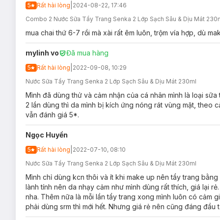
|
5
Rất hài lòng
2024-08-22, 17:46
Combo 2 Nước Sữa Tẩy Trang Senka 2 Lớp Sạch Sâu & Dịu Mát 230
mua chai thứ 6-7 rồi mà xài rất êm luôn, trộm vía hợp, dù m
mylinh vo
Đã mua hàng
|
5
Rất hài lòng
2022-09-08, 10:29
Nước Sữa Tẩy Trang Senka 2 Lớp Sạch Sâu & Dịu Mát 230ml
Mình đã dùng thử và cảm nhận của cá nhân mình là loại sữa 
2 lần dùng thì da mình bị kích ứng nóng rát vùng mặt, theo 
vẫn đánh giá 5*.
Độ an toàn:
Không cồn
Ngọc Huyền
Không màu
|
5
Rất hài lòng
2022-07-10, 08:10
Không mùi
Nước Sữa Tẩy Trang Senka 2 Lớp Sạch Sâu & Dịu Mát 230ml
Hướng dẫn bảo quản Nước Sữa Tẩy Trang Senk
Mình chỉ dùng kcn thôi và ít khi make up nên tẩy trang bằng
lành tính nên da nhạy cảm như mình dùng rất thích, giá lại rẻ
Nơi khô ráo thoáng mát.
nha. Thêm nữa là mỗi lần tẩy trang xong mình luôn có cảm gi
Tránh ánh nắng trực tiếp, nơi có nhiệt độ cao hoặc ẩm ư
phải dùng srm thì mới hết. Nhưng giá rẻ nên cũng đáng đầu 