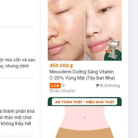
ợc mùi cồn và sau
450.000 ₫
này, nhưng mình
Mesoderm Dưỡng Sáng Vitamin
C-20% Vùng Mặt (Tây Ban Nha)
(1)
18.2k/tháng
5.0
1 lần
|
61 phút
Timer Gray Icon
là thành phần khá
ẩn thận một chút
n không thấy hết