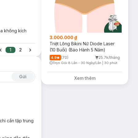
 da không kích
3.000.000 ₫
Triệt Lông Bikini Nữ Diode Laser
1
2
(10 Buổi) (Bảo Hành 5 Năm)
(70)
25.7k/tháng
4.9
Trọn Gói 8 Lần - 30 Ngày/Lần
|
30 phút
Timer Gray Icon
Gửi
Xem thêm
hỉ cần tập trung