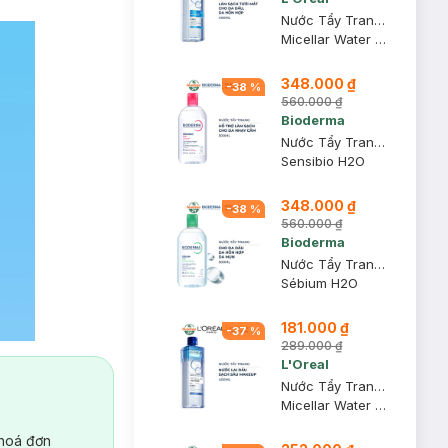
Nước Tẩy Trang L'Oreal Tươi Mát Cho Da Dầu, Hỗn Hợp 400ml
Micellar Water 3-in-1 Refreshing Even For Sensitive Skin
348.000 ₫
-
38
%
560.000 ₫
Bioderma
Nước Tẩy Trang Bioderma Dành Cho Da Nhạy Cảm 500ml
Sensibio H2O
348.000 ₫
-
38
%
560.000 ₫
Bioderma
Nước Tẩy Trang Bioderma Dành Cho Da Dầu & Hỗn Hợp 500ml
Sébium H2O
181.000 ₫
-
37
%
289.000 ₫
L'Oreal
Nước Tẩy Trang L'Oreal Làm Sạch Sâu Trang Điểm 400ml
Micellar Water 3-in-1 Deep Cleansing Even For Sensitive Skin
 hoá đơn