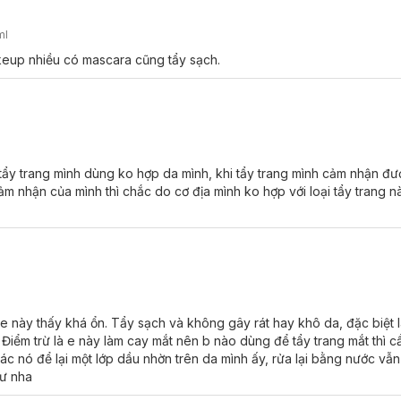
ml
akeup nhiều có mascara cũng tẩy sạch.
tẩy trang mình dùng ko hợp da mình, khi tẩy trang mình cảm nhận đư
cảm nhận của mình thì chắc do cơ địa mình ko hợp với loại tẩy trang 
a All Clear Milky Water Nourish:
 e này thấy khá ổn. Tẩy sạch và không gây rát hay khô da, đặc biệt 
. Điểm trừ là e này làm cay mắt nên b nào dùng để tẩy trang mắt thì c
ác nó để lại một lớp dầu nhờn trên da mình ấy, rửa lại bằng nước vẫ
ớt.
tư nha