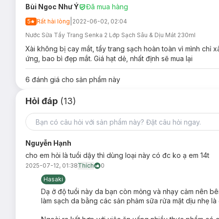
Đậy nắp kín sau khi sử dụng.
Bùi Ngoc Như Ý
Đã mua hàng
Lưu ý:
|
5
Rất hài lòng
2022-06-02, 02:04
Ngày sản xuất:
Xem chi tiết trên bao bì.
Nước Sữa Tẩy Trang Senka 2 Lớp Sạch Sâu & Dịu Mát 230ml
Hạn sử dụng:
03 năm kể từ ngày sản xuất.
Xài không bị cay mắt, tẩy trang sạch hoàn toàn vì mình chi
ứng, bao bì đẹp mắt. Giá hạt dẻ, nhất định sẽ mua lại
6
đánh giá cho sản phẩm này
Hỏi đáp
(13)
Nguyễn Hạnh
cho em hỏi là tuổi dậy thì dùng loại này có đc ko ạ em 14t
2025-07-12, 01:38
Thích
0
Hasaki
Dạ ở độ tuổi này da bạn còn mỏng và nhạy cảm nên bê
làm sạch da bằng các sản phảm sữa rửa mặt dịu nhẹ là 