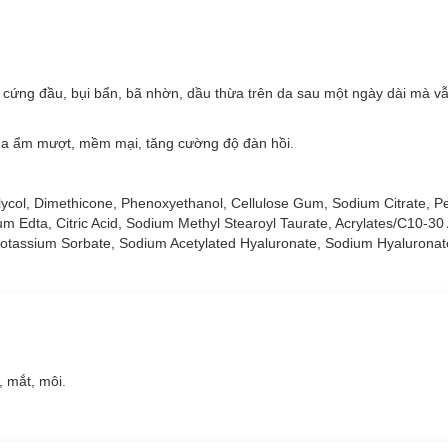
All Clear Milky Water Nourish:
m cứng đầu, bụi bẩn, bã nhờn, dầu thừa trên da sau một ngày dài mà vẫ
All Clear Milky Water Nourish:
da ẩm mượt, mềm mại, tăng cường độ đàn hồi.
i lớp trang điểm cứng đầu, bụi bẩn, bã nhờn, dầu thừa trên da sau mộ
ycol, Dimethicone, Phenoxyethanol, Cellulose Gum, Sodium Citrate, Pe
 tơ tằm trắng
cho làn da ẩm mượt, mềm mại, tăng cường độ đàn hồi.
m Edta, Citric Acid, Sodium Methyl Stearoyl Taurate, Acrylates/C10-30 A
 lông, không gây nhờn rít, khó chịu.
Potassium Sorbate, Sodium Acetylated Hyaluronate, Sodium Hyaluronat
, mắt, môi.