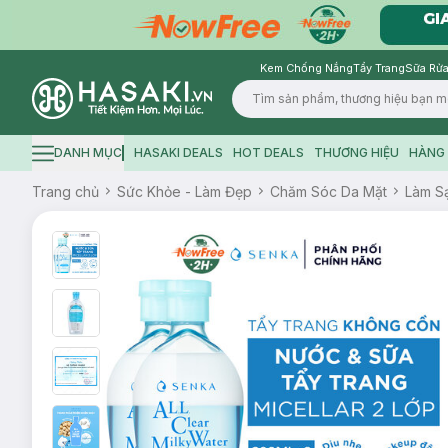
Kem Chống Nắng
Tẩy Trang
Sữa Rửa
Logo
DANH MỤC
HASAKI DEALS
HOT DEALS
THƯƠNG HIỆU
HÀNG 
Hamburger icon
Trang chủ
Sức Khỏe - Làm Đẹp
Chăm Sóc Da Mặt
Làm S