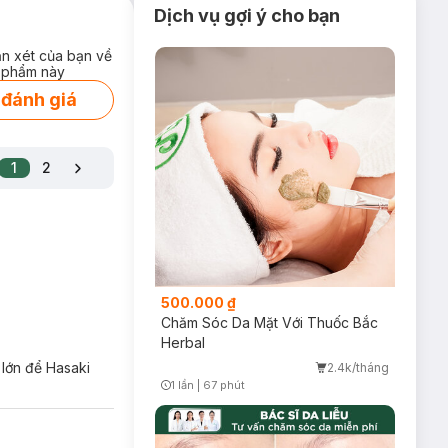
Dịch vụ gợi ý cho bạn
ận xét của bạn về
 phẩm này
 đánh giá
1
2
500.000 ₫
Chăm Sóc Da Mặt Với Thuốc Bắc
Herbal
 lớn để Hasaki
2.4k/tháng
1 lần
|
67 phút
Timer Gray Icon