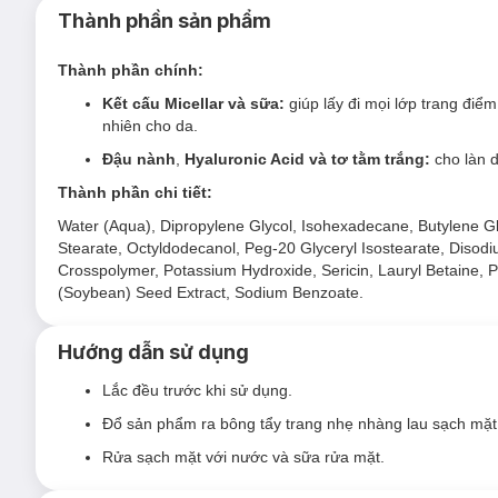
Sản phẩm phù hợp với mọi loại da kể cả da nhạy cảm.
Thành phần sản phẩm
Đối tượng sử dụng Nước Sữa Tẩy Trang Senka 
Thành phần chính:
Thường xuyên trang điểm mỗi ngày.
Kết cấu Micellar và sữa:
giúp lấy đi mọi lớp trang điể
Tiếp xúc nhiều với môi trường ô nhiễm, khói bụi.
nhiên cho da.
Ưu thế nổi bật của Nước Sữa Tẩy Trang Senka 
Đậu nành
,
Hyaluronic Acid
và tơ tằm trắng:
cho làn 
Kết cấu độc đáo kết hợp
Micellar
và
sữa
giúp lấy đi mọ
Thành phần chi tiết:
duy trì độ ẩm tự nhiên cho da.
Water (Aqua), Dipropylene Glycol, Isohexadecane, Butylene Gl
Thành phần từ
đậu nành, gấp đôi Hyaluronic Acid và
Stearate, Octyldodecanol, Peg-20 Glyceryl Isostearate, Disodiu
Làn da được làm sạch thoáng, không gây bít tắc lỗ chân
Crosspolymer, Potassium Hydroxide, Sericin, Lauryl Betaine, 
(Soybean) Seed Extract, Sodium Benzoate.
Hướng dẫn sử dụng
Lắc đều trước khi sử dụng.
Đổ sản phẩm ra bông tẩy trang nhẹ nhàng lau sạch mặt
Rửa sạch mặt với nước và sữa rửa mặt.