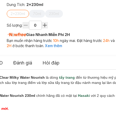
Dung Tích
:
2x230ml
2x230ml
70ml
230ml
Số lượng:
Giao Nhanh Miễn Phí 2H
Bạn muốn nhận hàng trước
10h
ngày mai. Đặt hàng trước
24h
và 
2H
ở bước thanh toán.
Xem thêm
D
Đánh giá
Hỏi đáp
Clear Milky Water Nourish
là dòng
tẩy trang
đến từ thương hiệu mỹ
sạch sâu lớp trang điểm và lớp sữa tẩy trang từ đậu nành mang lại làn d
Water Nourish 230ml
chính hãng đã có mặt tại
Hasaki
với 2 quy cách
 mới.