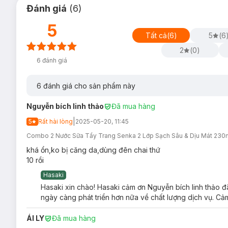
Đánh giá
(
6
)
5
Tất cả
(
6
)
5
(
6
2
(
0
)
6
đánh giá
6
đánh giá cho sản phẩm này
Nguyễn bích linh thảo
Đã mua hàng
|
5
Rất hài lòng
2025-05-20, 11:45
Combo 2 Nước Sữa Tẩy Trang Senka 2 Lớp Sạch Sâu & Dịu Mát 230
khá ổn,ko bị căng da,dùng đên chai thứ
10 rồi
Hasaki
Hasaki xin chào! Hasaki cảm ơn Nguyễn bích linh thảo đã
ngày càng phát triển hơn nữa về chất lượng dịch vụ. Cảm
ÁI LY
Đã mua hàng