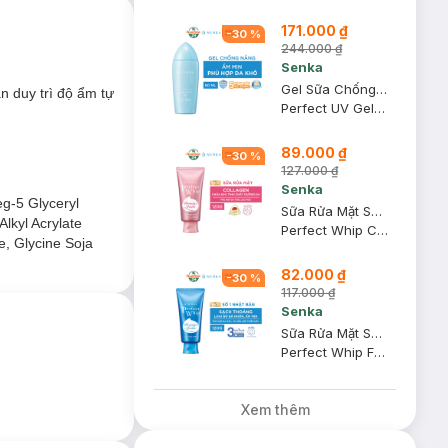
171.000 ₫
-
30
%
244.000 ₫
Senka
Gel Sữa Chống Nắng Senka Ẩm Mượt Cho Da Khô 80g
n duy trì độ ẩm tự
Perfect UV Gel SPF50+ PA++++
89.000 ₫
t ngày dài mà vẫn
-
30
%
127.000 ₫
Senka
g-5 Glyceryl
Sữa Rửa Mặt Senka Tạo Bọt Bổ Sung Collagen 120g
lkyl Acrylate
Perfect Whip Collagen In
e, Glycine Soja
82.000 ₫
-
30
%
117.000 ₫
Senka
Sữa Rửa Mặt Senka Tạo Bọt Chiết Xuất Tơ Tằm Trắng 120g
Perfect Whip Facial Foam Wash
Xem thêm