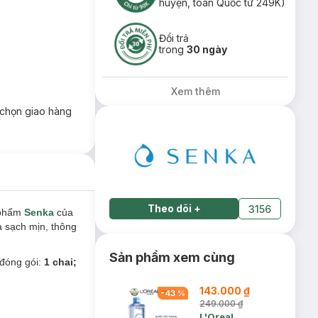
huyện, toàn Quốc từ 249K)
Đổi trả
trong
30 ngày
Xem thêm
chọn giao hàng
Theo dõi
+
3156
 phẩm
Senka
của
a sạch mịn, thông
Sản phẩm xem cùng
 đóng gói:
1 chai;
143.000 ₫
-
43
%
249.000 ₫
L'Oreal