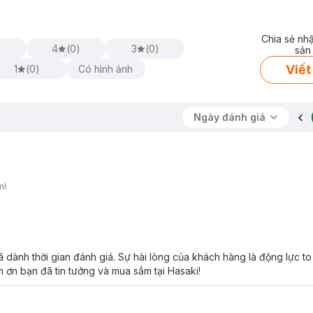
Chia sẻ nh
)
4
(
0
)
3
(
0
)
sản
Viết
1
(
0
)
Có hình ảnh
Ngày đánh giá
ml
 dành thời gian đánh giá. Sự hài lòng của khách hàng là động lực to
 ơn bạn đã tin tưởng và mua sắm tại Hasaki!