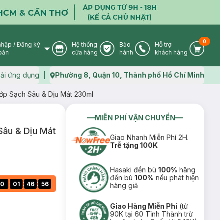
0
nhập
/
Đăng ký
Hệ thống
Bảo
Hỗ trợ
User Icon
Store Icon
Warranty Icon
Phone Icon
Cart I
oản
cửa hàng
hành
khách hàng
ải ứng dụng
Phường 8, Quận 10, Thành phố Hồ Chí Minh
Map icon
p Sạch Sâu & Dịu Mát 230ml
MIỄN PHÍ VẬN CHUYỂN
Sâu & Dịu Mát
Giao Nhanh Miễn Phí 2H.
Trễ tặng 100K
Hasaki đền bù
100%
hãng
đền bù
100%
nếu phát hiện
:
:
:
0
01
46
55
hàng giả
Giao Hàng Miễn Phí
(từ
90K tại 60 Tỉnh Thành trừ