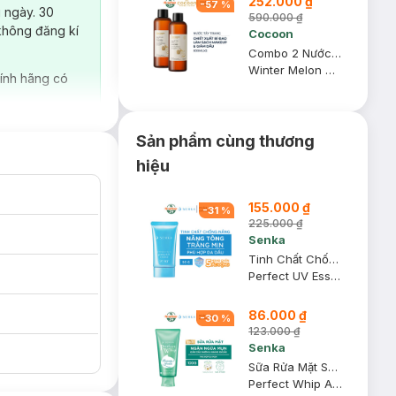
252.000 ₫
-
57
%
 ngày. 30
590.000 ₫
không đăng kí
Cocoon
Combo 2 Nước Tẩy Trang Bí Đao Cocoon Làm Sạch & Giảm Dầu 500ml
Winter Melon Micellar Water
ính hãng có
Sản phẩm cùng thương
hiệu
155.000 ₫
-
31
%
225.000 ₫
Senka
Tinh Chất Chống Nắng Senka Nâng Tông Sáng Mượt Da Dầu 50g
Perfect UV Essence SPF50+ PA++++
86.000 ₫
-
30
%
123.000 ₫
Senka
Sữa Rửa Mặt Senka Dành Cho Da Mụn 100g
Perfect Whip Acne Care