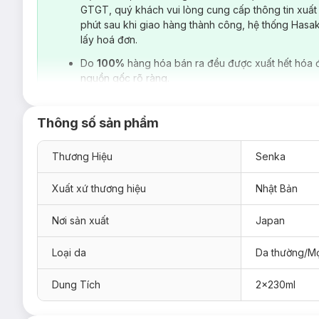
GTGT, quý khách vui lòng cung cấp thông tin xuất
phút sau khi giao hàng thành công, hệ thống Hasa
lấy hoá đơn.
Do
100%
hàng hóa bán ra đều được xuất hết hóa 
nguồn gốc rõ ràng.
Thông số sản phẩm
Thương Hiệu
Senka
Xuất xứ thương hiệu
Nhật Bản
Nơi sản xuất
Japan
Loại da
Da thường/Mọ
Dung Tích
2x230ml
Nước Sữa Tẩy Trang Senka All Clear Milky Wa