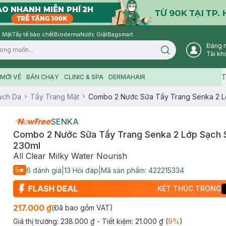
 Mặt
Tẩy tế bào chết
Bioderma
Nước Giặt
Bagsmart
Đăng 
Search icon
Tài kh
T
MỚI VỀ
BÁN CHẠY
CLINIC & SPA
DERMAHAIR
ạch Da
Tẩy Trang Mặt
Combo 2 Nước Sữa Tẩy Trang Senka 2 Lớ
SENKA
Combo 2 Nước Sữa Tẩy Trang Senka 2 Lớp Sạch 
230ml
All Clear Milky Water Nourish
5
6
đánh giá
|
13
Hỏi đáp
|
Mã sản phẩm:
422215334
KẾT THÚC TRONG
217.000 ₫
(Đã bao gồm VAT)
Giá thị trường:
238.000 ₫
- Tiết kiệm:
21.000 ₫
(
9
%
)