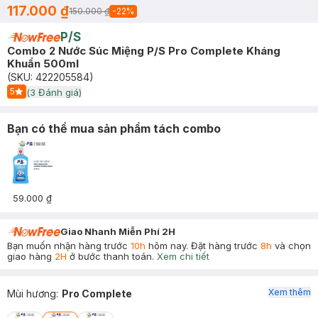
117.000 ₫
150.000 ₫
-
22
%
P/S
Combo 2 Nước Súc Miệng P/S Pro Complete Kháng
Khuẩn 500ml
(SKU:
422205584
)
5
(
3
Đánh giá)
Start Icon
Bạn có thể mua sản phẩm tách combo
59.000 ₫
Giao Nhanh Miễn Phí 2H
Bạn muốn nhận hàng trước
10h
hôm nay. Đặt hàng trước
8h
và chọn
giao hàng
2H
ở bước thanh toán.
Xem chi tiết
Xem thêm
Mùi hương
:
Pro Complete