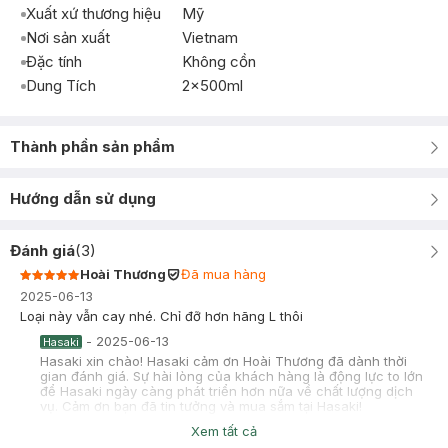
Xuất xứ thương hiệu
Mỹ
Nơi sản xuất
Vietnam
Đặc tính
Không cồn
Dung Tích
2x500ml
Thành phần sản phẩm
Hướng dẫn sử dụng
Đánh giá
(
3
)
Hoài Thương
Đã mua hàng
2025-06-13
Loại này vẫn cay nhé. Chỉ đỡ hơn hãng L thôi
-
2025-06-13
Hasaki
Hasaki xin chào! Hasaki cảm ơn Hoài Thương đã dành thời
gian đánh giá. Sự hài lòng của khách hàng là động lực to lớn
để Hasaki ngày càng phát triển hơn nữa về chất lượng dịch
vụ. Cảm ơn bạn đã tin tưởng và mua sắm tại Hasaki!
Xem tất cả
linh phan
Đã mua hàng