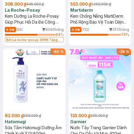
308.000 ₫
553.000 ₫
445.000 ₫
1.350.000 ₫
La Roche-Posay
Martiderm
Kem Dưỡng La Roche-Posay
Kem Chống Nắng MartiDerm
Giúp Phục Hồi Da Đa Công
Phổ Rộng Bảo Vệ Toàn Diện
Dụng 40ml
40ml
(56)
808/tháng
(110)
251/tháng
4.9
4.9
64
%
75
%
Bill La roche-posay 399K Tặng
Gel rửa mặt da dầu nhạy cảm 50ml
(SL có hạn)
-
60
%
-
36
%
82.000 ₫
133.000 ₫
205.000 ₫
209.000 ₫
Hatomugi
Garnier
Sữa Tắm Hatomugi Dưỡng Ẩm
Nước Tẩy Trang Garnier Dành
Chiết Xuất Ý Dĩ 800ml
Cho Da Dầu Và Mụn 400ml