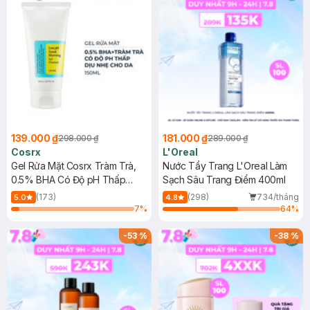
139.000 ₫
181.000 ₫
298.000 ₫
289.000 ₫
Cosrx
L'Oreal
Gel Rửa Mặt Cosrx Tràm Trà,
Nước Tẩy Trang L'Oreal Làm
0.5% BHA Có Độ pH Thấp
Sạch Sâu Trang Điểm 400ml
150ml
(173)
(298)
734/tháng
5.0
4.8
7
%
64
%
-
53
%
-
38
%