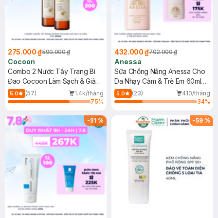
275.000 ₫
432.000 ₫
590.000 ₫
702.000 ₫
Cocoon
Anessa
Combo 2 Nước Tẩy Trang Bí
Sữa Chống Nắng Anessa Cho
Đao Cocoon Làm Sạch & Giảm
Da Nhạy Cảm & Trẻ Em 60ml
Dầu 500ml
(Mới)
(57)
1.4k/tháng
(23)
410/tháng
5.0
5.0
75
%
34
%
-
31
%
-
59
%