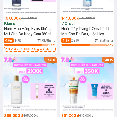
197.000 ₫
144.000 ₫
435.000 ₫
249.000 ₫
Klairs
L'Oreal
Nước Hoa Hồng Klairs Không
Nước Tẩy Trang L'Oreal Tươi
Mùi Cho Da Nhạy Cảm 180ml
Mát Cho Da Dầu, Hỗn Hợp
400ml
(148)
1.6k/tháng
(298)
1.9k/tháng
4.8
4.8
85
%
64
%
Bill Klairs từ 299k Tặng Mặt Nạ
Làm Dịu Da & Kiểm Soát Dầu Nhờn
25ml (SL Có Hạn)
-
46
%
-
38
%
266.000 ₫
381.000 ₫
495.000 ₫
610.000 ₫