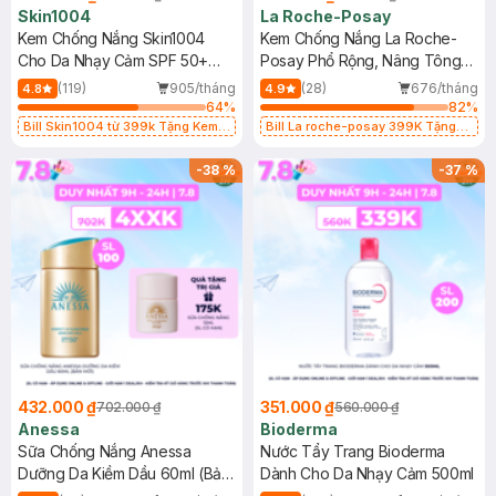
Skin1004
La Roche-Posay
Kem Chống Nắng Skin1004
Kem Chống Nắng La Roche-
Cho Da Nhạy Cảm SPF 50+
Posay Phổ Rộng, Nâng Tông
50ml
Kiềm Dầu 50ml
(119)
905/tháng
(28)
676/tháng
4.8
4.9
64
%
82
%
Bill Skin1004 từ 399k Tặng Kem
Bill La roche-posay 399K Tặng
Chống Nắng Cho Da Nhạy Cảm
Gel rửa mặt da dầu nhạy cảm 50ml
SPF 50+ 20ml (SL Có Hạn)
(SL có hạn)
-
38
%
-
37
%
432.000 ₫
351.000 ₫
702.000 ₫
560.000 ₫
Anessa
Bioderma
Sữa Chống Nắng Anessa
Nước Tẩy Trang Bioderma
Dưỡng Da Kiềm Dầu 60ml (Bản
Dành Cho Da Nhạy Cảm 500ml
Mới)