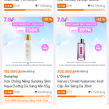
(Mới)
(123)
714/tháng
(69)
907/tháng
4.9
4.9
52
%
64
%
-
35
%
-
42
%
152.000 ₫
302.000 ₫
234.000 ₫
519.000 ₫
Sunplay
L'Oreal
Sữa Chống Nắng Sunplay Skin
Serum L'Oreal Hyaluronic Acid
Aqua Dưỡng Da Sáng Mịn 55g
Cấp Ẩm Sáng Da 30ml
(108)
454/tháng
(27)
275/tháng
4.9
4.9
48
%
46
%
Bill 199K Sunplay tặng Tinh Chất
Chống Nắng 7g trị giá 30K (SL có
hạn)