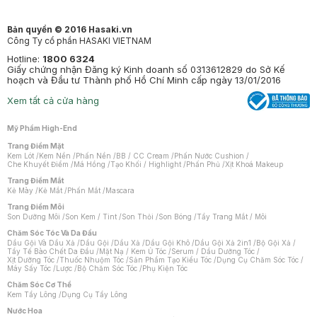
Bản quyền © 2016 Hasaki.vn
Công Ty cổ phần HASAKI VIETNAM
Hotline:
1800 6324
Giấy chứng nhận Đăng ký Kinh doanh số 0313612829 do Sở Kế
hoạch và Đầu tư Thành phố Hồ Chí Minh cấp ngày 13/01/2016
Xem tất cả cửa hàng
Mỹ Phẩm High-End
Trang Điểm Mặt
Kem Lót
/
Kem Nền
/
Phấn Nền
/
BB / CC Cream
/
Phấn Nước Cushion
/
Che Khuyết Điểm
/
Má Hồng
/
Tạo Khối / Highlight
/
Phấn Phủ
/
Xịt Khoá Makeup
Trang Điểm Mắt
Kẻ Mày
/
Kẻ Mắt
/
Phấn Mắt
/
Mascara
Trang Điểm Môi
Son Dưỡng Môi
/
Son Kem / Tint
/
Son Thỏi
/
Son Bóng
/
Tẩy Trang Mắt / Môi
Chăm Sóc Tóc Và Da Đầu
Dầu Gội Và Dầu Xả
/
Dầu Gội
/
Dầu Xả
/
Dầu Gội Khô
/
Dầu Gội Xả 2in1
/
Bộ Gội Xả
/
Tẩy Tế Bào Chết Da Đầu
/
Mặt Nạ / Kem Ủ Tóc
/
Serum / Dầu Dưỡng Tóc
/
Xịt Dưỡng Tóc
/
Thuốc Nhuộm Tóc
/
Sản Phẩm Tạo Kiểu Tóc
/
Dụng Cụ Chăm Sóc Tóc
/
Máy Sấy Tóc
/
Lược
/
Bộ Chăm Sóc Tóc
/
Phụ Kiện Tóc
Chăm Sóc Cơ Thể
Kem Tẩy Lông
/
Dụng Cụ Tẩy Lông
Nước Hoa