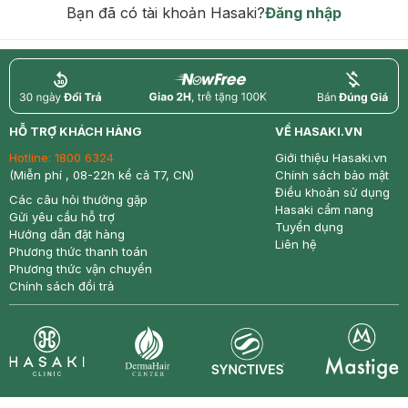
Bạn đã có tài khoản Hasaki?
Đăng nhập
return
nowfree
price
HỖ TRỢ KHÁCH HÀNG
VỀ HASAKI.VN
Hotline:
1800 6324
Giới thiệu Hasaki.vn
(Miễn phí , 08-22h kể cả T7, CN)
Chính sách bảo mật
Điều khoản sử dụng
Các câu hỏi thường gặp
Hasaki cẩm nang
Gửi yêu cầu hỗ trợ
Tuyển dụng
Hướng dẫn đặt hàng
Liên hệ
Phương thức thanh toán
Phương thức vận chuyển
Chính sách đổi trả
Synctives
Clinic
Dermahair
Mastige