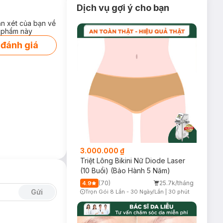
Dịch vụ gợi ý cho bạn
và cuốn trôi
ận xét của bạn về
 phẩm này
àn trên làn da
 đánh giá
eta-glucan.
3.000.000 ₫
Triệt Lông Bikini Nữ Diode Laser
(10 Buổi) (Bảo Hành 5 Năm)
(70)
25.7k/tháng
4.9
Gửi
Trọn Gói 8 Lần - 30 Ngày/Lần
|
30 phút
Timer Gray Icon
ảm thiểu tình