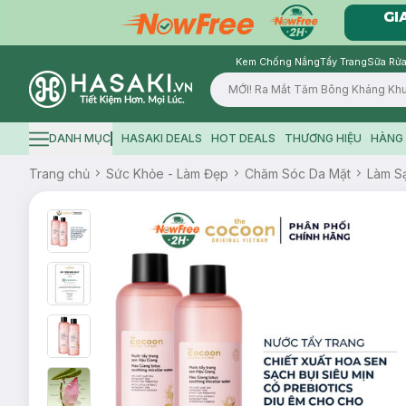
Kem Chống Nắng
Tẩy Trang
Sữa Rửa
Logo
DANH MỤC
HASAKI DEALS
HOT DEALS
THƯƠNG HIỆU
HÀNG 
Hamburger icon
Trang chủ
Sức Khỏe - Làm Đẹp
Chăm Sóc Da Mặt
Làm S