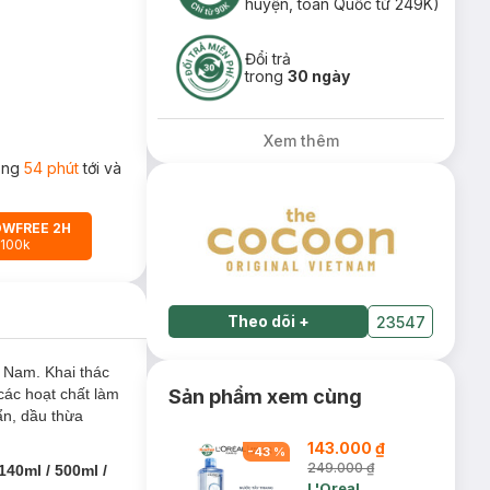
huyện, toàn Quốc từ 249K)
Đổi trả
trong
30 ngày
Xem thêm
rong
54 phút
tới và
OWFREE 2H
 100k
Theo dõi
+
23547
 Nam. Khai thác
các hoạt chất làm
Sản phẩm xem cùng
ẩn, dầu thừa
143.000 ₫
-
43
%
249.000 ₫
140ml / 500ml /
L'Oreal