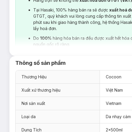
Hàng trộn sẽ không thể
xuất hoá đơn GTGT (VAT
Tại Hasaki, 100% hàng bán ra sẽ được
xuất hoá 
GTGT, quý khách vui lòng cung cấp thông tin xuất
phút sau khi giao hàng thành công, hệ thống Hasa
lấy hoá đơn.
Do
100%
hàng hóa bán ra đều được xuất hết hóa 
nguồn gốc rõ ràng.
Thông số sản phẩm
Thương Hiệu
Cocoon
Xuất xứ thương hiệu
Việt Nam
Nơi sản xuất
Vietnam
Loại da
Da nhạy cảm
Dung Tích
2x500ml