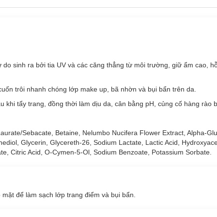
ing Micellar Water phù hợp với loại da nào?
u Giang Lotus Soothing Micellar Water:
ự do sinh ra bởi tia UV và các căng thẳng từ môi trường, giữ ẩm cao, 
uốn trôi nhanh chóng lớp make up, bã nhờn và bụi bẩn trên da.
sau khi tẩy trang, đồng thời làm dịu da, cân bằng pH, củng cố hàng rào 
 lấn hoặc không xâm lấn).
u Giang Lotus Soothing Micellar Water:
 Laurate/Sebacate, Betaine, Nelumbo Nucifera Flower Extract, Alpha-Gl
anediol, Glycerin, Glycereth-26, Sodium Lactate, Lactic Acid, Hydroxya
ate, Citric Acid, O-Cymen-5-Ol, Sodium Benzoate, Potassium Sorbate.
có tác dụng hạn chế các gốc tự do sinh ra bởi tia UV và các căng thẳng
nên có đặc tính giữ ẩm cao, hỗ trợ làm mềm và làm dịu làn da nhạy cả
mặt để làm sạch lớp trang điểm và bụi bẩn.
 và Polyglyceryl-4 Caprylate/Caprate, sở hữu những ưu điểm vượt trội
cocert.