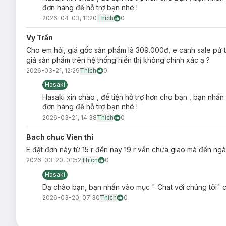
đơn hàng để hỗ trợ bạn nhé !
2026-04-03, 11:20
Thích
0
Vy Trần
Cho em hỏi, giá gốc sản phẩm là 309.000đ, e canh sale pử t
giá sản phẩm trên hệ thống hiển thị không chính xác ạ ?
2026-03-21, 12:29
Thích
0
Hasaki
Hasaki xin chào , để tiện hỗ trợ hơn cho bạn , bạn nhắn
đơn hàng để hỗ trợ bạn nhé !
2026-03-21, 14:38
Thích
0
Bach chuc Vien thi
E đặt đơn này từ 15 r đến nay 19 r vẫn chưa giao mà đến ngà
2026-03-20, 01:52
Thích
0
Hasaki
Dạ chào bạn, bạn nhấn vào mục " Chat với chúng tôi" c
2026-03-20, 07:30
Thích
0