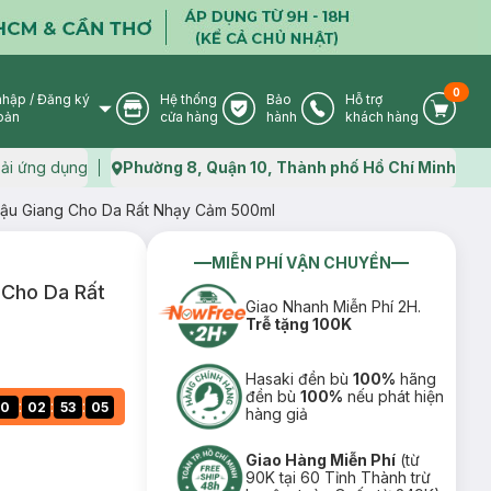
0
nhập
/
Đăng ký
Hệ thống
Bảo
Hỗ trợ
User Icon
Store Icon
Warranty Icon
Phone Icon
Cart I
oản
cửa hàng
hành
khách hàng
ải ứng dụng
Phường 8, Quận 10, Thành phố Hồ Chí Minh
Map icon
ậu Giang Cho Da Rất Nhạy Cảm 500ml
MIỄN PHÍ VẬN CHUYỂN
Cho Da Rất
Giao Nhanh Miễn Phí 2H.
Trễ tặng 100K
Hasaki đền bù
100%
hãng
đền bù
100%
nếu phát hiện
:
:
:
0
02
53
03
hàng giả
Giao Hàng Miễn Phí
(từ
90K tại 60 Tỉnh Thành trừ