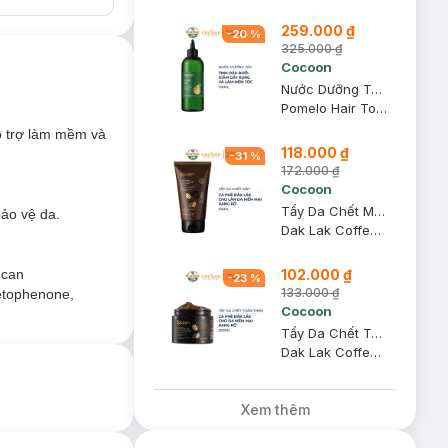
259.000 ₫
-
20
%
325.000 ₫
Cocoon
Nước Dưỡng Tóc Cocoon Tinh Dầu Bưởi 310ml
Pomelo Hair Tonic
hỗ trợ làm mềm và
118.000 ₫
-
31
%
172.000 ₫
Cocoon
Tẩy Da Chết Mặt Cocoon Cà Phê Đắk Lắk 150ml
bảo vệ da.
Dak Lak Coffee Face Polish
102.000 ₫
ucan
-
23
%
133.000 ₫
cetophenone,
Cocoon
Tẩy Da Chết Toàn Thân Cocoon Cà Phê Đắk Lắk 200ml
 từ môi trường.
Dak Lak Coffee Body Polish
m.
Xem thêm
: có nguồn gốc