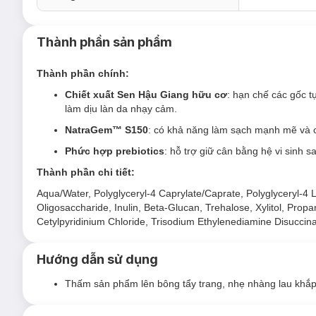
Nước Tẩy Trang Cocoon Hau Giang Lotus Sooth
Sản phẩm thích hợp cho mọi loại da.
Thành phần sản phẩm
Đối tượng sử dụng Nước Tẩy Trang Cocoon Ha
Da nhạy cảm
tới rất nhạy cảm.
Thành phần chính:
Da thường tới
da khô
.
Chiết xuất Sen Hậu Giang hữu cơ
: hạn chế các gốc t
làm dịu làn da nhạy cảm.
Da bị mẩn đỏ và ngứa do khô ráp hoặc do thời tiết.
NatraGem™ S150
: có khả năng làm sạch mạnh mẽ và c
Da tổn thương.
Phức hợp prebiotics
: hỗ trợ giữ cân bằng hệ vi sinh 
Da treatment hoặc vừa trải qua liệu trình thẩm mỹ (xâm
Thành phần chi tiết:
Phụ nữ mang thai.
Ưu thế nổi bật của Nước Tẩy Trang Cocoon Ha
Aqua/Water, Polyglyceryl-4 Caprylate/Caprate, Polyglyceryl-4
Oligosaccharide, Inulin, Beta-Glucan, Trehalose, Xylitol, Prop
Chiết xuất Sen Hậu Giang hữu cơ
:
Cetylpyridinium Chloride, Trisodium Ethylenediamine Disuccin
Nhờ hàm lượng các flavonoid cao, chiết xuất sen 
Hướng dẫn sử dụng
Có thêm các loại đường như fructose và glucose 
NatraGem™ S150
:
Thấm sản phẩm lên bông tẩy trang, nhẹ nhàng lau khắp 
Gồm tổ hợp chất Polyglyceryl-4 Laurate/Sebacate
100% từ thực vật, được chứng nhận hữu cơ bởi E