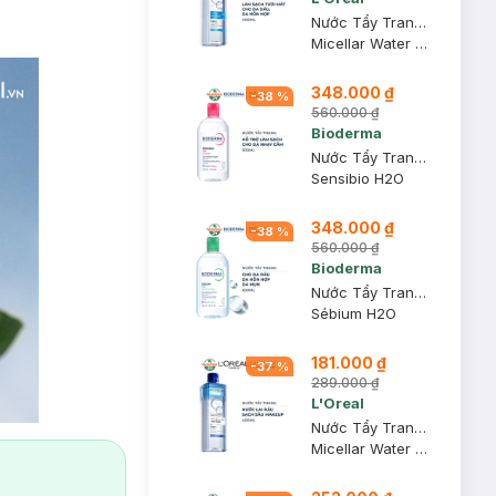
Nước Tẩy Trang L'Oreal Tươi Mát Cho Da Dầu, Hỗn Hợp 400ml
Micellar Water 3-in-1 Refreshing Even For Sensitive Skin
348.000 ₫
-
38
%
560.000 ₫
Bioderma
Nước Tẩy Trang Bioderma Dành Cho Da Nhạy Cảm 500ml
Sensibio H2O
348.000 ₫
-
38
%
560.000 ₫
Bioderma
Nước Tẩy Trang Bioderma Dành Cho Da Dầu & Hỗn Hợp 500ml
Sébium H2O
181.000 ₫
-
37
%
289.000 ₫
L'Oreal
Nước Tẩy Trang L'Oreal Làm Sạch Sâu Trang Điểm 400ml
Micellar Water 3-in-1 Deep Cleansing Even For Sensitive Skin