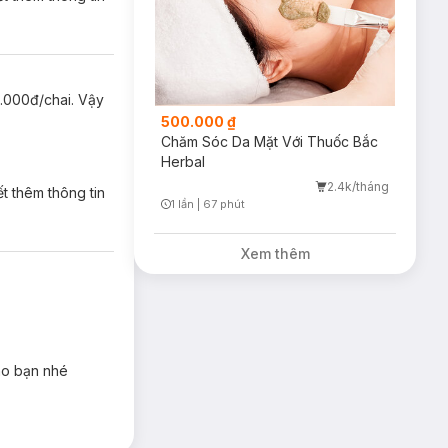
5.000đ/chai. Vậy
500.000 ₫
Chăm Sóc Da Mặt Với Thuốc Bắc
Herbal
2.4k/tháng
t thêm thông tin
1 lần
|
67 phút
Timer Gray Icon
Xem thêm
ho bạn nhé