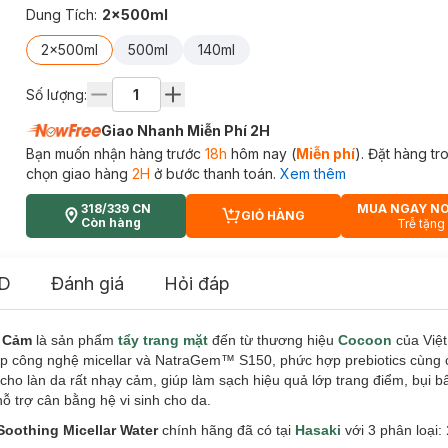
Dung Tích
:
2x500ml
2x500ml
500ml
140ml
Số lượng:
Giao Nhanh Miễn Phí 2H
Bạn muốn nhận hàng trước
18h
hôm nay (
Miễn phí
). Đặt hàng t
chọn giao hàng
2H
ở bước thanh toán.
Xem thêm
318/339 CN
MUA NGAY N
GIỎ HÀNG
CART PLUS ICON
Còn hàng
Trễ tặng
D
Đánh giá
Hỏi đáp
y Cảm
là sản phẩm
tẩy trang mặt
đến từ thương hiệu
Cocoon
của Việt
ợp công nghệ micellar và NatraGem™ S150, phức hợp prebiotics cùng 
cho làn da rất nhạy cảm, giúp làm sạch hiệu quả lớp trang điểm, bụi b
ỗ trợ cân bằng hệ vi sinh cho da.
oothing Micellar Water
chính hãng đã có tại
Hasaki
với 3 phân loại: