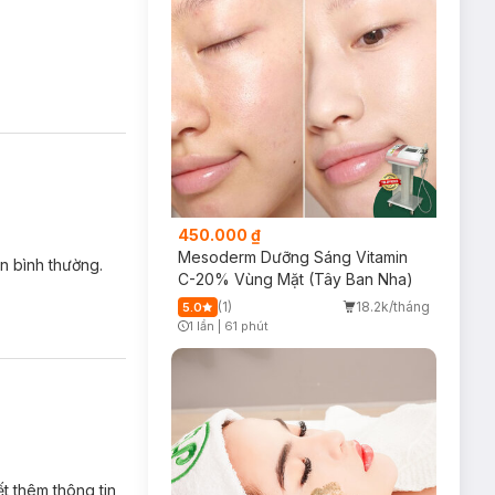
450.000 ₫
Mesoderm Dưỡng Sáng Vitamin
ơn bình thường.
C-20% Vùng Mặt (Tây Ban Nha)
(1)
18.2k/tháng
5.0
1 lần
|
61 phút
Timer Gray Icon
t thêm thông tin