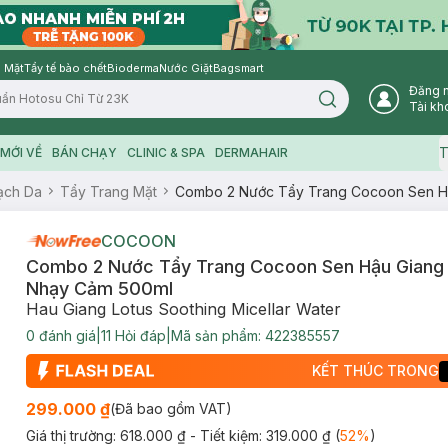
 Mặt
Tẩy tế bào chết
Bioderma
Nước Giặt
Bagsmart
Đăng 
Search icon
Tài kh
T
MỚI VỀ
BÁN CHẠY
CLINIC & SPA
DERMAHAIR
ạch Da
Tẩy Trang Mặt
Combo 2 Nước Tẩy Trang Cocoon Sen H
COCOON
Combo 2 Nước Tẩy Trang Cocoon Sen Hậu Giang 
Nhạy Cảm 500ml
Hau Giang Lotus Soothing Micellar Water
0
đánh giá
|
11
Hỏi đáp
|
Mã sản phẩm:
422385557
KẾT THÚC TRONG
299.000 ₫
(Đã bao gồm VAT)
Giá thị trường:
618.000 ₫
- Tiết kiệm:
319.000 ₫
(
52
%
)