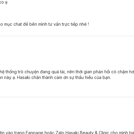
ịn màng sau khi sử dụng.
ko ạ
trạng kích ứng cho da.
o mục chat để bên mình tư vấn trực tiếp nhé !
hông paraben, không thử nghiệm trên động vật.
au Giang Lotus Soothing Micellar Water:
ớt.
 hệ thống trò chuyện đang quá tải, nên thời gian phản hồi có chậm h
an này ạ. Hasaki chân thành cảm ơn sự thấu hiểu của bạn.
 tin vào trang Fanpage hoặc Zalo Hasaki Beauty & Clinic cho mình biế