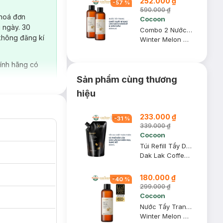
252.000 ₫
-
57
%
590.000 ₫
 hoá đơn
Cocoon
 ngày. 30
Combo 2 Nước Tẩy Trang Bí Đao Cocoon Làm Sạch & Giảm Dầu 500ml
không đăng kí
Winter Melon Micellar Water
ính hãng có
Sản phẩm cùng thương
hiệu
233.000 ₫
-
31
%
339.000 ₫
Cocoon
Túi Refill Tẩy Da Chết Toàn Thân Cocoon Sạch Da 600ml
Dak Lak Coffee Body Polish
180.000 ₫
-
40
%
299.000 ₫
Cocoon
Nước Tẩy Trang Bí Đao Cocoon Làm Sạch & Giảm Dầu 500ml
Winter Melon Micellar Water