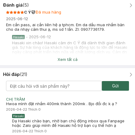
Đánh giá
(
5
)
C Ý
Đã mua hàng
2025-06-12
Em cần pass, ai cần liên hệ ạ tphcm. Em da dầu mua nhầm bản
cho da nhạy cảm thui ạ, ms sd 1 lần. Zl: 0907736179.
-
2025-06-12
Hasaki
Hasaki xin chào! Hasaki cảm ơn C Ý đã dành thời gian đánh
giá. Sự hài lòng của khách hàng là động lực to lớn để Hasaki
ngày càng phát triển hơn nữa về chất lượng dịch vụ. Cảm ơn
bạn đã tin tưởng và mua sắm tại Hasaki!
Xem tất cả
Võ Thị Tuyết Ngân
Đã mua hàng
2025-05-27
Hỏi đáp
(
21
)
Em sử dụng thấy làm sạch da , nhưng có điều hơi nóng cay
trong quá trình lau ạ . Nv có s k ạ ?
Gửi
-
2025-05-27
Hasaki
Hasaki xin chào! Hasaki cảm ơn Võ Thị Tuyết Ngân đã dành
CHỊ TRÂM
thời gian đánh giá. Sự hài lòng của khách hàng là động lực to
Hwoa mình đặt nhầm 400mk thành 200mk . Bjo đổi đc k ạ ?
lớn để Hasaki ngày càng phát triển hơn nữa về chất lượng
2026-04-22
Thích
0
dịch vụ. Cảm ơn bạn đã tin tưởng và mua sắm tại Hasaki!
Hasaki
Dạ Hasaki chào bạn, nhờ bạn chủ động inbox qua Fanpage
hoặc Zalo giúp mình để Hasaki hỗ trợ bạn cụ thể hơn ạ
2026-04-22
Thích
0