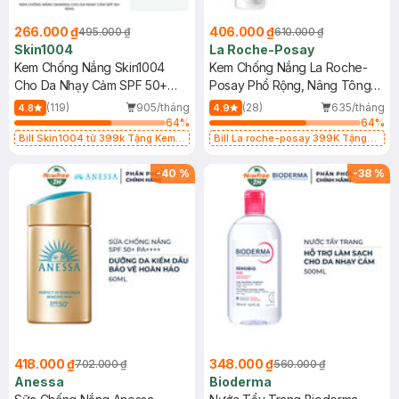
266.000 ₫
406.000 ₫
495.000 ₫
610.000 ₫
Skin1004
La Roche-Posay
Kem Chống Nắng Skin1004
Kem Chống Nắng La Roche-
Cho Da Nhạy Cảm SPF 50+
Posay Phổ Rộng, Nâng Tông
50ml
Kiềm Dầu 50ml
(119)
905/tháng
(28)
635/tháng
4.8
4.9
64
%
64
%
Bill Skin1004 từ 399k Tặng Kem
Bill La roche-posay 399K Tặng
Chống Nắng Cho Da Nhạy Cảm
Gel rửa mặt da dầu nhạy cảm 50ml
SPF 50+ 20ml (SL Có Hạn)
(SL có hạn)
-
40
%
-
38
%
418.000 ₫
348.000 ₫
702.000 ₫
560.000 ₫
Anessa
Bioderma