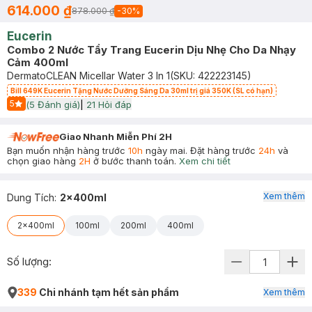
614.000 ₫
878.000 ₫
-
30
%
Eucerin
Combo 2 Nước Tẩy Trang Eucerin Dịu Nhẹ Cho Da Nhạy
Cảm 400ml
DermatoCLEAN Micellar Water 3 In 1
(SKU:
422223145
)
Bill 649K Eucerin Tặng Nước Dưỡng Sáng Da 30ml trị giá 350K (SL có hạn)
5
(
5
Đánh giá)
|
21
Hỏi đáp
Start Icon
Giao Nhanh Miễn Phí 2H
Bạn muốn nhận hàng trước
10h
ngày mai. Đặt hàng trước
24h
và
chọn giao hàng
2H
ở bước thanh toán.
Xem chi tiết
Xem thêm
Dung Tích
:
2x400ml
2x400ml
100ml
200ml
400ml
Số lượng:
339
Chi nhánh tạm hết sản phẩm
Xem thêm