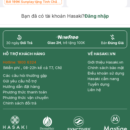
Bill 199K Sunplay tặng Tinh Chất
Chống Nắng 7g trị giá 30K (SL có
hạn)
Bạn đã có tài khoản Hasaki?
Đăng nhập
return
nowfree
price
HỖ TRỢ KHÁCH HÀNG
VỀ HASAKI.VN
Hotline:
1800 6324
Giới thiệu Hasaki.vn
(Miễn phí , 08-22h kể cả T7, CN)
Chính sách bảo mật
Điều khoản sử dụng
Các câu hỏi thường gặp
Hasaki cẩm nang
Gửi yêu cầu hỗ trợ
Tuyển dụng
Hướng dẫn đặt hàng
Liên hệ
Phương thức thanh toán
Phương thức vận chuyển
Chính sách đổi trả