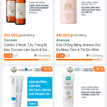
252.000 ₫
418.000 ₫
590.000 ₫
702.000 ₫
Cocoon
Anessa
Combo 2 Nước Tẩy Trang Bí
Sữa Chống Nắng Anessa Cho
Đao Cocoon Làm Sạch & Giảm
Da Nhạy Cảm & Trẻ Em 60ml
Dầu 500ml
(Mới)
(57)
1.5k/tháng
(23)
423/tháng
5.0
5.0
84
%
89
%
-
31
%
-
55
%