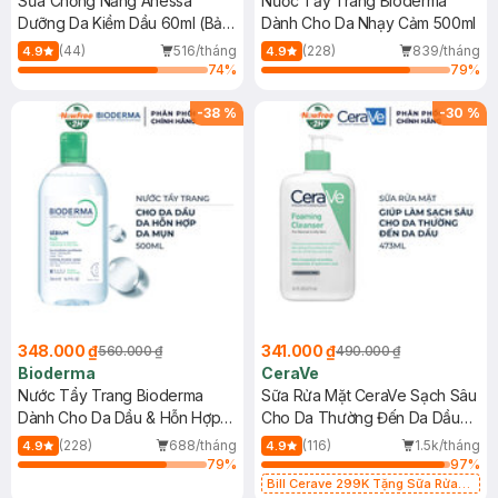
Sữa Chống Nắng Anessa
Nước Tẩy Trang Bioderma
Dưỡng Da Kiềm Dầu 60ml (Bản
Dành Cho Da Nhạy Cảm 500ml
Mới)
(44)
516/tháng
(228)
839/tháng
4.9
4.9
74
%
79
%
-
38
%
-
30
%
348.000 ₫
341.000 ₫
560.000 ₫
490.000 ₫
Bioderma
CeraVe
Nước Tẩy Trang Bioderma
Sữa Rửa Mặt CeraVe Sạch Sâu
Dành Cho Da Dầu & Hỗn Hợp
Cho Da Thường Đến Da Dầu
500ml
473ml
(228)
688/tháng
(116)
1.5k/tháng
4.9
4.9
79
%
97
%
Bill Cerave 299K Tặng Sữa Rửa