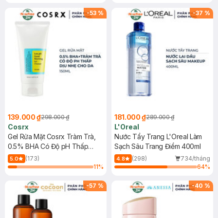
Mặt Cerave 30ml (SL có hạn)
-
53
%
-
37
%
139.000 ₫
181.000 ₫
298.000 ₫
289.000 ₫
Cosrx
L'Oreal
Gel Rửa Mặt Cosrx Tràm Trà,
Nước Tẩy Trang L'Oreal Làm
0.5% BHA Có Độ pH Thấp
Sạch Sâu Trang Điểm 400ml
150ml
(173)
(298)
734/tháng
5.0
4.8
11
%
64
%
-
57
%
-
40
%