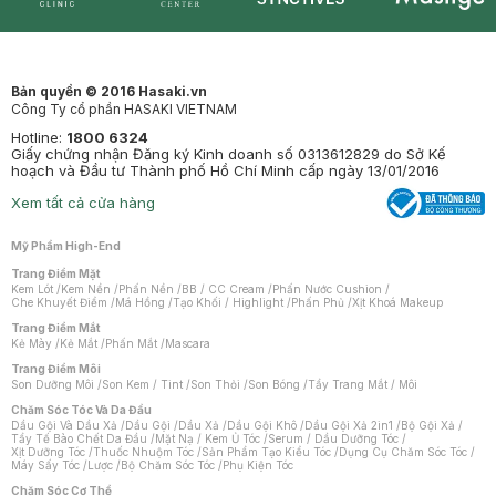
Synctives
Clinic
Dermahair
Mastige
Bản quyền © 2016 Hasaki.vn
Công Ty cổ phần HASAKI VIETNAM
Hotline:
1800 6324
Giấy chứng nhận Đăng ký Kinh doanh số 0313612829 do Sở Kế
hoạch và Đầu tư Thành phố Hồ Chí Minh cấp ngày 13/01/2016
Xem tất cả cửa hàng
Mỹ Phẩm High-End
Trang Điểm Mặt
Kem Lót
/
Kem Nền
/
Phấn Nền
/
BB / CC Cream
/
Phấn Nước Cushion
/
Che Khuyết Điểm
/
Má Hồng
/
Tạo Khối / Highlight
/
Phấn Phủ
/
Xịt Khoá Makeup
Trang Điểm Mắt
Kẻ Mày
/
Kẻ Mắt
/
Phấn Mắt
/
Mascara
Trang Điểm Môi
Son Dưỡng Môi
/
Son Kem / Tint
/
Son Thỏi
/
Son Bóng
/
Tẩy Trang Mắt / Môi
Chăm Sóc Tóc Và Da Đầu
Dầu Gội Và Dầu Xả
/
Dầu Gội
/
Dầu Xả
/
Dầu Gội Khô
/
Dầu Gội Xả 2in1
/
Bộ Gội Xả
/
Tẩy Tế Bào Chết Da Đầu
/
Mặt Nạ / Kem Ủ Tóc
/
Serum / Dầu Dưỡng Tóc
/
Xịt Dưỡng Tóc
/
Thuốc Nhuộm Tóc
/
Sản Phẩm Tạo Kiểu Tóc
/
Dụng Cụ Chăm Sóc Tóc
/
Máy Sấy Tóc
/
Lược
/
Bộ Chăm Sóc Tóc
/
Phụ Kiện Tóc
Chăm Sóc Cơ Thể