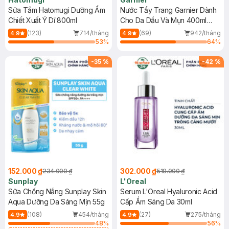
Sữa Tắm Hatomugi Dưỡng Ẩm
Nước Tẩy Trang Garnier Dành
Chiết Xuất Ý Dĩ 800ml
Cho Da Dầu Và Mụn 400ml
(Mới)
(123)
714/tháng
(69)
942/tháng
4.9
4.9
53
%
64
%
-
35
%
-
42
%
152.000 ₫
302.000 ₫
234.000 ₫
519.000 ₫
Sunplay
L'Oreal
Sữa Chống Nắng Sunplay Skin
Serum L'Oreal Hyaluronic Acid
Aqua Dưỡng Da Sáng Mịn 55g
Cấp Ẩm Sáng Da 30ml
(108)
454/tháng
(27)
275/tháng
4.9
4.9
48
%
56
%