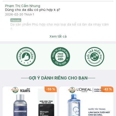
Phạm Thị Cẩm Nhung
Dùng cho da dầu có phù hợp k ạ?
2026-02-20
Thích
1
Hasaki
Dạ sản phẩm Phù hợp cho mọi loại da kể cả làn da nhạy cảm
ạ.
2026-02-22
Thích
0
Xem tất cả
GỢI Ý DÀNH RIÊNG CHO BẠN
-
55
%
-
43
%