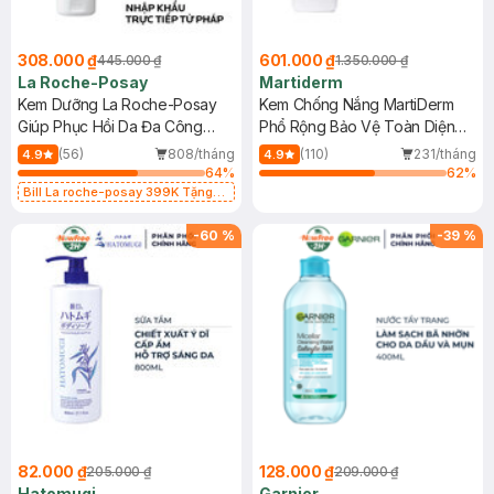
308.000 ₫
601.000 ₫
445.000 ₫
1.350.000 ₫
La Roche-Posay
Martiderm
Kem Dưỡng La Roche-Posay
Kem Chống Nắng MartiDerm
Giúp Phục Hồi Da Đa Công
Phổ Rộng Bảo Vệ Toàn Diện
Dụng 40ml
40ml
(56)
808/tháng
(110)
231/tháng
4.9
4.9
64
%
62
%
Bill La roche-posay 399K Tặng
Gel rửa mặt da dầu nhạy cảm 50ml
(SL có hạn)
-
60
%
-
39
%
82.000 ₫
128.000 ₫
205.000 ₫
209.000 ₫
Hatomugi
Garnier