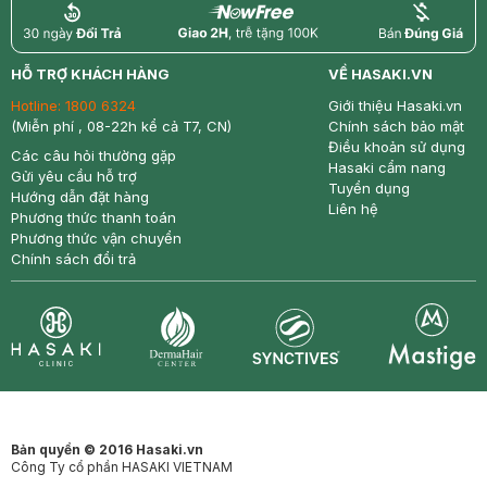
return
nowfree
price
HỖ TRỢ KHÁCH HÀNG
VỀ HASAKI.VN
Hotline:
1800 6324
Giới thiệu Hasaki.vn
(Miễn phí , 08-22h kể cả T7, CN)
Chính sách bảo mật
Điều khoản sử dụng
Các câu hỏi thường gặp
Hasaki cẩm nang
Gửi yêu cầu hỗ trợ
Tuyển dụng
Hướng dẫn đặt hàng
Liên hệ
Phương thức thanh toán
Phương thức vận chuyển
Chính sách đổi trả
Synctives
Clinic
Dermahair
Mastige
Bản quyền © 2016 Hasaki.vn
Công Ty cổ phần HASAKI VIETNAM