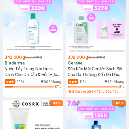
343.000 ₫
338.000 ₫
560.000 ₫
490.000 ₫
Bioderma
CeraVe
Nước Tẩy Trang Bioderma
Sữa Rửa Mặt CeraVe Sạch Sâu
Dành Cho Da Dầu & Hỗn Hợp
Cho Da Thường Đến Da Dầu
500ml
473ml
(228)
698/tháng
(116)
1.5k/tháng
4.9
4.9
17
%
3
%
Bill Cerave 299K Tặng Sữa Rửa
Mặt Cerave 30ml (SL có hạn)
-
53
%
-
42
%