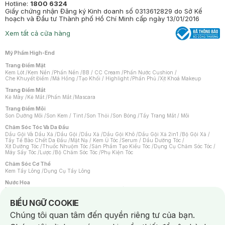
Hotline:
1800 6324
Giấy chứng nhận Đăng ký Kinh doanh số 0313612829 do Sở Kế
hoạch và Đầu tư Thành phố Hồ Chí Minh cấp ngày 13/01/2016
Xem tất cả cửa hàng
Mỹ Phẩm High-End
Trang Điểm Mặt
Kem Lót
/
Kem Nền
/
Phấn Nền
/
BB / CC Cream
/
Phấn Nước Cushion
/
Che Khuyết Điểm
/
Má Hồng
/
Tạo Khối / Highlight
/
Phấn Phủ
/
Xịt Khoá Makeup
Trang Điểm Mắt
Kẻ Mày
/
Kẻ Mắt
/
Phấn Mắt
/
Mascara
Trang Điểm Môi
Son Dưỡng Môi
/
Son Kem / Tint
/
Son Thỏi
/
Son Bóng
/
Tẩy Trang Mắt / Môi
Chăm Sóc Tóc Và Da Đầu
Dầu Gội Và Dầu Xả
/
Dầu Gội
/
Dầu Xả
/
Dầu Gội Khô
/
Dầu Gội Xả 2in1
/
Bộ Gội Xả
/
Tẩy Tế Bào Chết Da Đầu
/
Mặt Nạ / Kem Ủ Tóc
/
Serum / Dầu Dưỡng Tóc
/
Xịt Dưỡng Tóc
/
Thuốc Nhuộm Tóc
/
Sản Phẩm Tạo Kiểu Tóc
/
Dụng Cụ Chăm Sóc Tóc
/
Máy Sấy Tóc
/
Lược
/
Bộ Chăm Sóc Tóc
/
Phụ Kiện Tóc
Chăm Sóc Cơ Thể
Kem Tẩy Lông
/
Dụng Cụ Tẩy Lông
Nước Hoa
Nước Hoa Nữ
/
Nước Hoa Nam
/
Nước Hoa Cao Cấp
/
Xịt Thơm Toàn Thân
/
Nước Hoa Vùng Kín
Notice about cookies usage
BIỂU NGỮ COOKIE
Chăm Sóc Cá Nhân
Chúng tôi quan tâm đến quyền riêng tư của bạn.
Chống Muỗi
/
Khẩu Trang
/
Máy Massage
/
Mặt Nạ Xông Hơi
/
Nước Rửa Tay
/
Sản Phẩm Chăm Sóc Khác
/
Bàn Chải Đánh Răng
/
Bàn Chải Điện
/