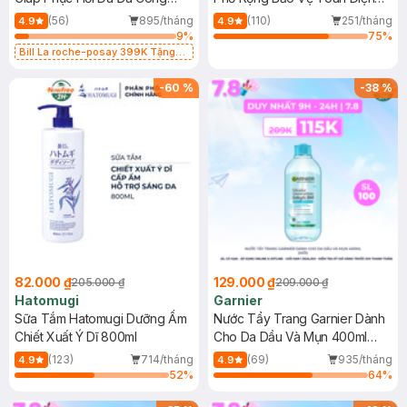
Dụng 40ml
40ml
(56)
895/tháng
(110)
251/tháng
4.9
4.9
9
%
75
%
Bill La roche-posay 399K Tặng
Gel rửa mặt da dầu nhạy cảm 50ml
(SL có hạn)
-
60
%
-
38
%
82.000 ₫
129.000 ₫
205.000 ₫
209.000 ₫
Hatomugi
Garnier
Sữa Tắm Hatomugi Dưỡng Ẩm
Nước Tẩy Trang Garnier Dành
Chiết Xuất Ý Dĩ 800ml
Cho Da Dầu Và Mụn 400ml
(Mới)
(123)
714/tháng
(69)
935/tháng
4.9
4.9
52
%
64
%