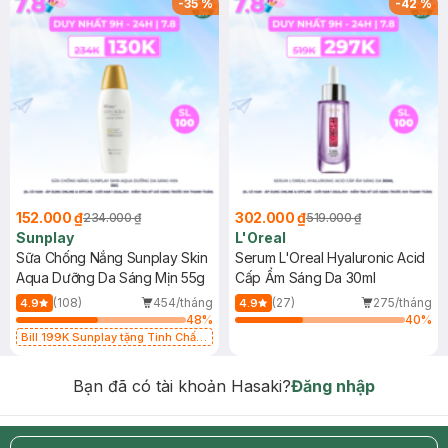
-
35
%
-
42
%
152.000 ₫
302.000 ₫
234.000 ₫
519.000 ₫
Sunplay
L'Oreal
Sữa Chống Nắng Sunplay Skin
Serum L'Oreal Hyaluronic Acid
Aqua Dưỡng Da Sáng Mịn 55g
Cấp Ẩm Sáng Da 30ml
(108)
454/tháng
(27)
275/tháng
4.9
4.9
48
%
40
%
Bill 199K Sunplay tặng Tinh Chất
Chống Nắng 7g trị giá 30K (SL có
hạn)
Bạn đã có tài khoản Hasaki?
Đăng nhập