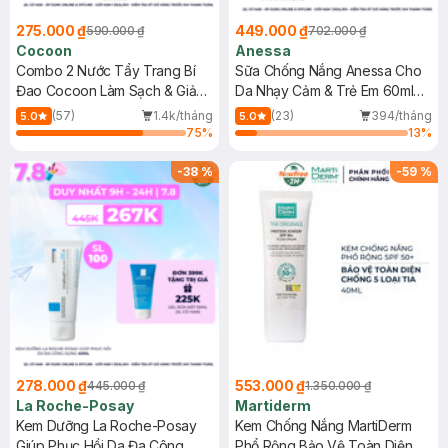
275.000 ₫
449.000 ₫
590.000 ₫
702.000 ₫
Cocoon
Anessa
Combo 2 Nước Tẩy Trang Bí
Sữa Chống Nắng Anessa Cho
Đao Cocoon Làm Sạch & Giảm
Da Nhạy Cảm & Trẻ Em 60ml
Dầu 500ml
(Mới)
(57)
1.4k/tháng
(23)
394/tháng
5.0
5.0
75
%
13
%
-
38
%
-
59
%
278.000 ₫
553.000 ₫
445.000 ₫
1.350.000 ₫
La Roche-Posay
Martiderm
Kem Dưỡng La Roche-Posay
Kem Chống Nắng MartiDerm
Giúp Phục Hồi Da Đa Công
Phổ Rộng Bảo Vệ Toàn Diện