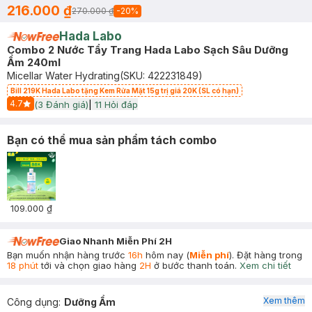
216.000 ₫
270.000 ₫
-
20
%
Hada Labo
Combo 2 Nước Tẩy Trang Hada Labo Sạch Sâu Dưỡng
Ẩm 240ml
Micellar Water Hydrating
(SKU:
422231849
)
Bill 219K Hada Labo tặng Kem Rửa Mặt 15g trị giá 20K (SL có hạn)
4.7
(
3
Đánh giá)
|
11
Hỏi đáp
Start Icon
Bạn có thể mua sản phẩm tách combo
109.000 ₫
Giao Nhanh Miễn Phí 2H
Bạn muốn nhận hàng trước
16h
hôm nay (
Miễn phí
). Đặt hàng trong
18 phút
tới và chọn giao hàng
2H
ở bước thanh toán.
Xem chi tiết
Xem thêm
Công dụng
:
Dưỡng Ẩm