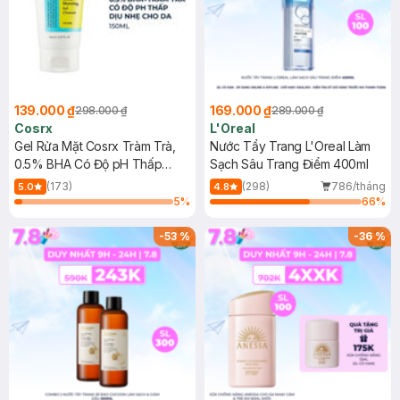
139.000 ₫
169.000 ₫
298.000 ₫
289.000 ₫
Cosrx
L'Oreal
Gel Rửa Mặt Cosrx Tràm Trà,
Nước Tẩy Trang L'Oreal Làm
0.5% BHA Có Độ pH Thấp
Sạch Sâu Trang Điểm 400ml
150ml
(173)
(298)
786/tháng
5.0
4.8
5
%
66
%
-
53
%
-
36
%