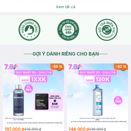
Hasaki xin thêm hình ảnh da để tư vấn sản phẩm phù hợp cho
bạn nhé
Xem tất cả
2025-07-26
Thích
0
GỢI Ý DÀNH RIÊNG CHO BẠN
-
55
%
-
42
%
197.000 ₫
144.000 ₫
435.000 ₫
249.000 ₫