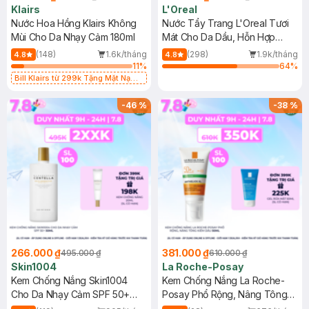
Klairs
L'Oreal
Nước Hoa Hồng Klairs Không
Nước Tẩy Trang L'Oreal Tươi
Mùi Cho Da Nhạy Cảm 180ml
Mát Cho Da Dầu, Hỗn Hợp
400ml
(148)
1.6k/tháng
(298)
1.9k/tháng
4.8
4.8
11
%
64
%
Bill Klairs từ 299k Tặng Mặt Nạ
Làm Dịu Da & Kiểm Soát Dầu Nhờn
25ml (SL Có Hạn)
-
46
%
-
38
%
266.000 ₫
381.000 ₫
495.000 ₫
610.000 ₫
Skin1004
La Roche-Posay
Kem Chống Nắng Skin1004
Kem Chống Nắng La Roche-
Cho Da Nhạy Cảm SPF 50+
Posay Phổ Rộng, Nâng Tông
50ml
Kiềm Dầu 50ml