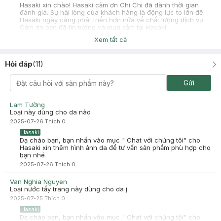
Hasaki xin chào! Hasaki cảm ơn Chi Chi đã dành thời gian
đánh giá. Sự hài lòng của khách hàng là động lực to lớn để
Hasaki ngày càng phát triển hơn nữa về chất lượng dịch vụ.
Cảm ơn bạn đã tin tưởng và mua sắm tại Hasaki!
Xem tất cả
Đỗ Thúy Quỳnh
Đã mua hàng
2023-05-10
Hỏi đáp
(
11
)
Mua không biết bao nhiêu lọ dùng rồi giờ mới đánh giá. Da mình
là da hỗn hợp thiên dầu, dùng loại này rất sạch, thoáng và ẩm
da. Dùng chai tẩy trang dưỡng trắng (nắp xanh) thì lên mụn tùm
Gửi
lum. Nói chung đây là chân ái của mình nên chắc chắn sẽ mua
lại nhiều lần!
Lam Tường
Loại này dùng cho da nào
2025-07-26
Thích
0
Hasaki
Dạ chào bạn, bạn nhấn vào mục " Chat với chúng tôi" cho
Hasaki xin thêm hình ảnh da để tư vấn sản phẩm phù hợp cho
bạn nhé
2025-07-26
Thích
0
Van Nghia Nguyen
Loại nước tẩy trang này dùng cho da j
2025-07-25
Thích
0
Hasaki
Dạ chào bạn, bạn nhấn vào mục " Chat với chúng tôi" cho