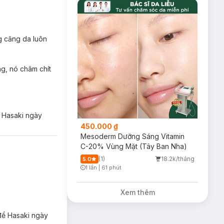
ng căng da luôn
ng, nó châm chít
ể Hasaki ngày
450.000 ₫
Mesoderm Dưỡng Sáng Vitamin
C-20% Vùng Mặt (Tây Ban Nha)
(1)
18.2k/tháng
5.0
1 lần
|
61 phút
Timer Gray Icon
Xem thêm
 để Hasaki ngày