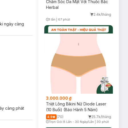
Chăm Sóc Da Mặt Với Thuốc Bắc
Herbal
2.4k/tháng
1 lần
|
67 phút
Timer Gray Icon
aki ngày càng
3.000.000 ₫
Triệt Lông Bikini Nữ Diode Laser
gày càng phát
(10 Buổi) (Bảo Hành 5 Năm)
(70)
25.7k/tháng
4.9
Trọn Gói 8 Lần - 30 Ngày/Lần
|
30 phút
Timer Gray Icon