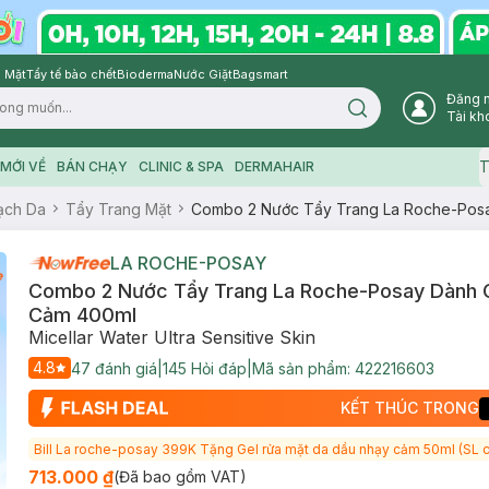
 Mặt
Tẩy tế bào chết
Bioderma
Nước Giặt
Bagsmart
Đăng 
Search icon
Tài kh
T
MỚI VỀ
BÁN CHẠY
CLINIC & SPA
DERMAHAIR
ạch Da
Tẩy Trang Mặt
Combo 2 Nước Tẩy Trang La Roche-Pos
LA ROCHE-POSAY
Combo 2 Nước Tẩy Trang La Roche-Posay Dành 
Cảm 400ml
Micellar Water Ultra Sensitive Skin
4.8
47
đánh giá
|
145
Hỏi đáp
|
Mã sản phẩm:
422216603
KẾT THÚC TRONG
Bill La roche-posay 399K Tặng Gel rửa mặt da dầu nhạy cảm 50ml (SL c
713.000 ₫
(Đã bao gồm VAT)