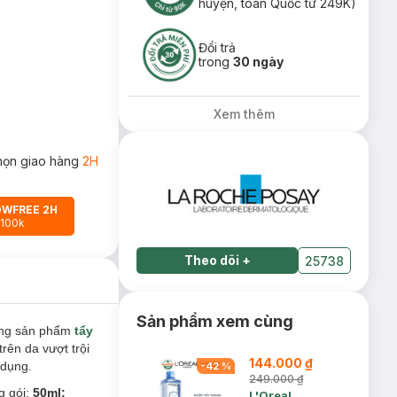
huyện, toàn Quốc từ 249K)
Đổi trả
trong
30 ngày
Xem thêm
họn giao hàng
2H
OWFREE 2H
 100k
Theo dõi
+
25738
Sản phẩm xem cùng
òng sản phẩm
tẩy
rên da vượt trội
144.000 ₫
 dụng.
-
42
%
249.000 ₫
 gói:
50ml;
L'Oreal