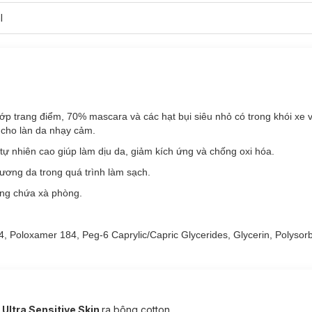
l
ớp trang điểm, 70% mascara và các hạt bụi siêu nhỏ có trong khói xe 
 cho làn da nhạy cảm.
tự nhiên cao giúp làm dịu da, giảm kích ứng và chống oxi hóa.
hương da trong quá trình làm sạch.
ông chứa xà phòng.
 Ultra Sensitive Skin phù hợp với loại da nào?
4, Poloxamer 184, Peg-6 Caprylic/Capric Glycerides, Glycerin, Polysor
osay Micellar Water Ultra Sensitive Skin:
Ultra Sensitive Skin
ra bông cotton.