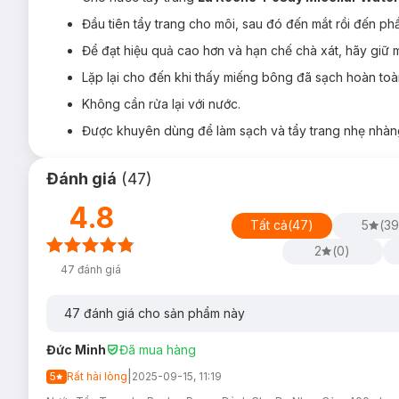
Ưu thế nổi bật của
Đầu tiên tẩy trang cho môi, sau đó đến mắt rồi đến ph
Nước Tẩy Trang La Roche-Po
Để đạt hiệu quả cao hơn và hạn chế chà xát, hãy giữ mi
Công nghệ đột phá
Glyco Micellar
mang lại hiệu quả là
cho làn da nhạy cảm.
Lặp lại cho đến khi thấy miếng bông đã sạch hoàn to
Làm sạch đến 99% lớp trang điểm, 70% mascara và các h
Không cần rửa lại với nước.
Chứa
nước khoáng La Roche-Posay
có nồng độ Selen
Được khuyên dùng để làm sạch và tẩy trang nhẹ nhàng,
da trước môi trường ô nhiễm.
Cung cấp độ ẩm với
Glycerin,
giảm thiểu ma sát gây tổ
Đánh giá
(
47
)
Mang lại làn da sạch mịn màng, thoáng nhẹ sau khi sử 
4.8
Tất cả
(
47
)
5
(
39
2
(
0
)
47
đánh giá
47
đánh giá cho sản phẩm này
Đức Minh
Đã mua hàng
|
5
Rất hài lòng
2025-09-15, 11:19