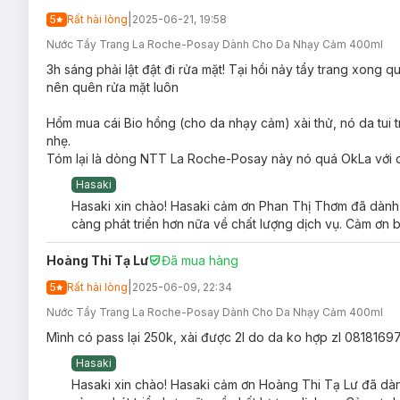
|
5
Rất hài lòng
2025-06-21, 19:58
Nước Tẩy Trang La Roche-Posay Dành Cho Da Nhạy Cảm 400ml
3h sáng phải lật đật đi rửa mặt! Tại hồi nảy tẩy trang xong
nên quên rửa mặt luôn
Độ an toàn:
Hổm mua cái Bio hồng (cho da nhạy cảm) xài thử, nó da tui 
Không paraben / Không chất tạo màu / Không cồn / Kh
nhẹ.
Tóm lại là dòng NTT La Roche-Posay này nó quá OkLa với d
Duy trì độ pH tự nhiên của da nên an toàn với mọi loại 
Hasaki
Hasaki xin chào! Hasaki cảm ơn Phan Thị Thơm đã dành t
càng phát triển hơn nữa về chất lượng dịch vụ. Cảm ơn b
Hoàng Thi Tạ Lư
Đã mua hàng
|
5
Rất hài lòng
2025-06-09, 22:34
Nước Tẩy Trang La Roche-Posay Dành Cho Da Nhạy Cảm 400ml
Mình có pass lại 250k, xài được 2l do da ko hợp zl 0818169
Hasaki
Hasaki xin chào! Hasaki cảm ơn Hoàng Thi Tạ Lư đã dành