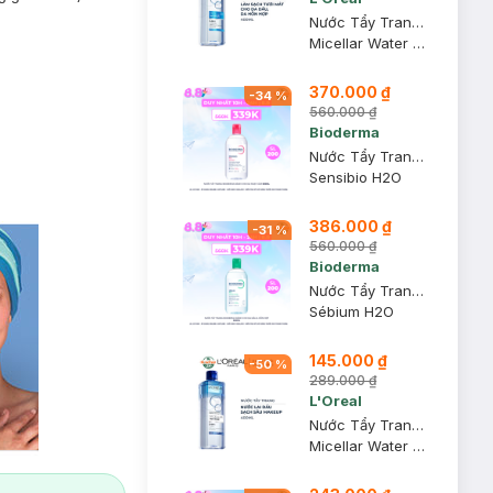
Nước Tẩy Trang L'Oreal Tươi Mát Cho Da Dầu, Hỗn Hợp 400ml
Micellar Water 3-in-1 Refreshing Even For Sensitive Skin
370.000 ₫
-
34
%
560.000 ₫
Bioderma
Nước Tẩy Trang Bioderma Dành Cho Da Nhạy Cảm 500ml
Sensibio H2O
386.000 ₫
-
31
%
560.000 ₫
Bioderma
Nước Tẩy Trang Bioderma Dành Cho Da Dầu & Hỗn Hợp 500ml
Sébium H2O
145.000 ₫
-
50
%
289.000 ₫
L'Oreal
Nước Tẩy Trang L'Oreal Làm Sạch Sâu Trang Điểm 400ml
Micellar Water 3-in-1 Deep Cleansing Even For Sensitive Skin