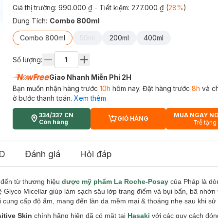
Giá thị trường:
990.000 ₫
- Tiết kiệm:
277.000 ₫
(
28
%
)
Dung Tích
:
Combo 800ml
Combo 800ml
50ml
200ml
400ml
Số lượng:
Giao Nhanh Miễn Phí 2H
Bạn muốn nhận hàng trước
10h
hôm nay. Đặt hàng trước
8h
và c
ở bước thanh toán.
Xem thêm
334/337 CN
MUA NGAY N
GIỎ HÀNG
CART PLUS ICON
Còn hàng
Trễ tặng
D
Đánh giá
Hỏi đáp
đến từ thương hiệu
dược mỹ phẩm La Roche-Posay
của Pháp là d
lyco Micellar giúp làm sạch sâu lớp trang điểm và bụi bẩn, bã nhờn t
ời cung cấp độ ẩm, mang đến làn da mềm mại & thoáng nhẹ sau khi sử
itive Skin
chính hãng hiện đã có mặt tại
Hasaki
với các quy cách đóng