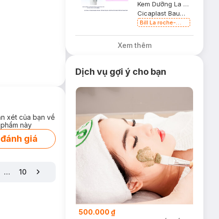
Kem Dưỡng La Roche-Posay Giúp Phục Hồi Da Đa Công Dụng 100ml
Cicaplast Baume B5+ Ultra-Repairing Soothing Balm
Bill La roche-
hưng vẫn an toàn
posay 399K
Tặng Gel rửa mặt
Xem thêm
da dầu nhạy cảm
ượt bông cotton*.
50ml (SL có hạn)
i hóa,
giúp bảo vệ
Dịch vụ gợi ý cho bạn
ận xét của bạn về
 phẩm này
 đánh giá
…
10
500.000 ₫