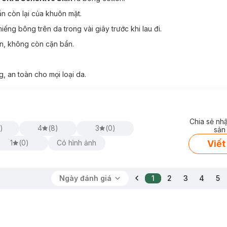
ần còn lại của khuôn mặt.
say Micellar Water Ultra Sensitive Skin:
ếng bông trên da trong vài giây trước khi lau đi.
m sạch sâu vượt trội giúp lấy đi bụi bẩn, bã nhờn và lớp trang điểm n
àn, không còn cặn bẩn.
ạt bụi siêu nhỏ có trong khói xe và môi trường ô nhiễm chỉ sau một l
ium tự nhiên cao, với đặc tính làm dịu da, giảm kích ứng và chống ox
 an toàn cho mọi loại da.
n thương da trong quá trình làm sạch.
dụng.
Chia sẻ nh
)
4
(
8
)
3
(
0
)
sản
Viết
1
(
0
)
Có hình ảnh
Ngày đánh giá
1
2
3
4
5