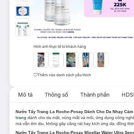
Hình ảnh thực tế từ khách hàng
Thêm vào danh sách yêu thích
Mô tả
Thông số
Thành phần
HDS
Nước Tẩy Trang La Roche-Posay Dành Cho Da Nhạy Cảm
trang
dành cho da mặt, vùng mắt và môi, ứng dụng công nghệ G
mà vẫn êm dịu, không gây căng rát hay kích ứng da; đồng th
Nước Tẩy Trang La Roche-Posay Micellar Water Ultra Sens