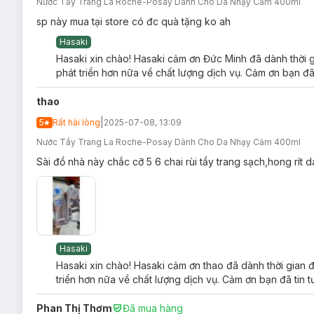
Nước Tẩy Trang La Roche-Posay Dành Cho Da Nhạy Cảm 400ml
sp này mua tại store có đc quà tặng ko ah
Hasaki
Hasaki xin chào! Hasaki cảm ơn Đức Minh đã dành thời g
phát triển hơn nữa về chất lượng dịch vụ. Cảm ơn bạn đã
thao
|
5
Rất hài lòng
2025-07-08, 13:09
Nước Tẩy Trang La Roche-Posay Dành Cho Da Nhạy Cảm 400ml
Sài đồ nhà này chắc cỡ 5 6 chai rùi tẩy trang sạch,hong rít 
Hasaki
Hasaki xin chào! Hasaki cảm ơn thao đã dành thời gian 
triển hơn nữa về chất lượng dịch vụ. Cảm ơn bạn đã tin 
Phan Thị Thơm
Đã mua hàng