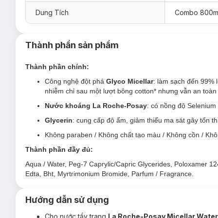
Dung Tích
Combo 800m
Thành phần sản phẩm
Thành phần chính:
Công nghệ đột phá
Glyco Micellar
: làm sạch đến 99% l
nhiễm chỉ sau một lượt bông cotton* nhưng vẫn an toàn
Nước khoáng La Roche-Posay
: có nồng độ Selenium 
Glycerin
: cung cấp độ ẩm, giảm thiểu ma sát gây tổn t
Không paraben / Không chất tạo màu / Không cồn / Kh
Nước Tẩy Trang La Roche-Posay Micellar Water
Thành phần đầy đủ:
Sản phẩm phù hợp cho da thườ
ng và da nhạy cảm.
Aqua / Water, Peg-7 Caprylic/Capric Glycerides, Poloxamer 12
Phù hợp để tẩy trang cho vùng mặt, mắt và môi.
Edta, Bht, Myrtrimonium Bromide, Parfum / Fragrance.
Đối tượng sử dụng Nước Tẩy Trang La Roche-P
Hướng dẫn sử dụng
Da nhạy cảm - kích ứng
Cho nước tẩy trang
La Roche-Posay Micellar Water 
Da thiếu nước - thiếu ẩm