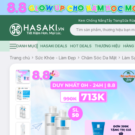
Kem Chống Nắng
Tẩy Trang
Sữa Rửa
Logo
DANH MỤC
HASAKI DEALS
HOT DEALS
THƯƠNG HIỆU
HÀNG 
Hamburger icon
Trang chủ
Sức Khỏe - Làm Đẹp
Chăm Sóc Da Mặt
Làm S