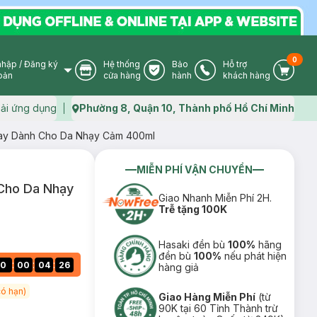
0
nhập
/
Đăng ký
Hệ thống
Bảo
Hỗ trợ
User Icon
Store Icon
Warranty Icon
Phone Icon
Cart I
oản
cửa hàng
hành
khách hàng
ải ứng dụng
Phường 8, Quận 10, Thành phố Hồ Chí Minh
Map icon
ay Dành Cho Da Nhạy Cảm 400ml
MIỄN PHÍ VẬN CHUYỂN
Cho Da Nhạy
Giao Nhanh Miễn Phí 2H.
Trễ tặng 100K
Hasaki đền bù
100%
hãng
đền bù
100%
nếu phát hiện
:
:
:
0
00
04
25
hàng giả
ó hạn)
Giao Hàng Miễn Phí
(từ
90K tại 60 Tỉnh Thành trừ