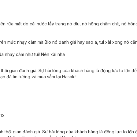
 quên rửa mặt do cái nước tẩy trang nó dịu, nó hông châm chít, nó hô
trên mức nhạy cảm mà Bio nó đánh giá hay sao á, tui xài xong nó că
ông chứa xà phòng.
a nhạy cảm như tui! Nên xài nha
da, kể cả da nhạy cảm.
hời gian đánh giá. Sự hài lòng của khách hàng là động lực to lớn đ
ạn đã tin tưởng và mua sắm tại Hasaki!
713
 thời gian đánh giá. Sự hài lòng của khách hàng là động lực to lớn