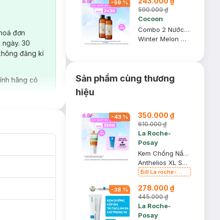
243.000 ₫
-
59
%
590.000 ₫
Cocoon
Combo 2 Nước Tẩy Trang Bí Đao Cocoon Làm Sạch & Giảm Dầu 500ml
 hoá đơn
Winter Melon Micellar Water
 ngày. 30
không đăng kí
Sản phẩm cùng thương
ính hãng có
hiệu
350.000 ₫
-
43
%
610.000 ₫
La Roche-
Posay
Kem Chống Nắng La Roche-Posay Phổ Rộng, Nâng Tông Kiềm Dầu 50ml
Anthelios XL SPF 50+ PA++++
Bill La roche-
posay 399K
278.000 ₫
Tặng Gel rửa mặt
-
38
%
da dầu nhạy cảm
445.000 ₫
50ml (SL có hạn)
La Roche-
Posay