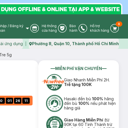
0
nhập
/
Đăng ký
Hệ thống
Bảo
Hỗ trợ
User Icon
Store Icon
Warranty Icon
Phone Icon
Cart I
oản
cửa hàng
hành
khách hàng
ải ứng dụng
Phường 8, Quận 10, Thành phố Hồ Chí Minh
Map icon
Tre 5g
MIỄN PHÍ VẬN CHUYỂN
Giao Nhanh Miễn Phí 2H.
Trễ tặng 100K
Hasaki đền bù
100%
hãng
:
:
:
0
01
26
10
đền bù
100%
nếu phát hiện
hàng giả
Giao Hàng Miễn Phí
(từ
90K tại 60 Tỉnh Thành trừ