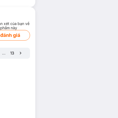
ận xét của bạn về
 phẩm này
 đánh giá
…
13