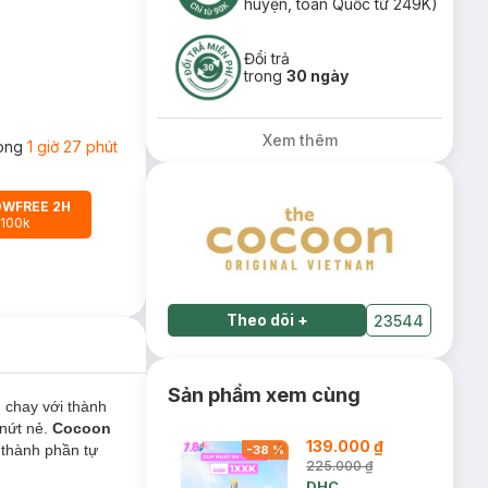
huyện, toàn Quốc từ 249K)
Đổi trả
trong
30 ngày
Xem thêm
rong
1 giờ 27 phút
OWFREE 2H
 100k
Theo dõi
+
23544
Sản phẩm xem cùng
chay với thành
 nứt nẻ.
Cocoon
139.000 ₫
 thành phần tự
-
38
%
225.000 ₫
DHC