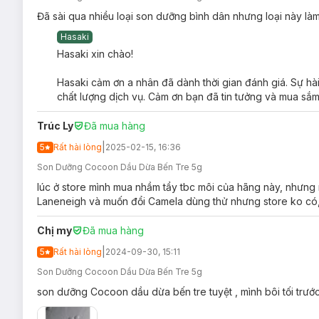
Nơi khô ráo thoáng mát.
Đã sài qua nhiều loại son dưỡng bình dân nhưng loại này là
Tránh ánh nắng trực tiếp, nơi có nhiệt độ cao hoặc ẩm ư
Hasaki
Hasaki xin chào!
Đậy nắp kín sau khi sử dụng.
Lưu ý:
Hasaki cảm ơn a nhân đã dành thời gian đánh giá. Sự hà
chất lượng dịch vụ. Cảm ơn bạn đã tin tưởng và mua sắm 
Ngày sản xuất:
Xem chi tiết trên bao bì.
Hạn sử dụng:
3 năm kể từ ngày sản xuất.
Trúc Ly
Đã mua hàng
Lưu ý: Tác dụng có thể khác nhau tuỳ cơ địa của người dùn
|
5
Rất hài lòng
2025-02-15, 16:36
Son Dưỡng Cocoon Dầu Dừa Bến Tre 5g
lúc ở store mình mua nhầm tẩy tbc môi của hãng này, nhưng
Laneneigh và muốn đổi Camela dùng thử nhưng store ko có,
Chị my
Đã mua hàng
|
5
Rất hài lòng
2024-09-30, 15:11
Son Dưỡng Cocoon Dầu Dừa Bến Tre 5g
son dưỡng Cocoon dầu dừa bến tre tuyệt , mình bôi tối trướ