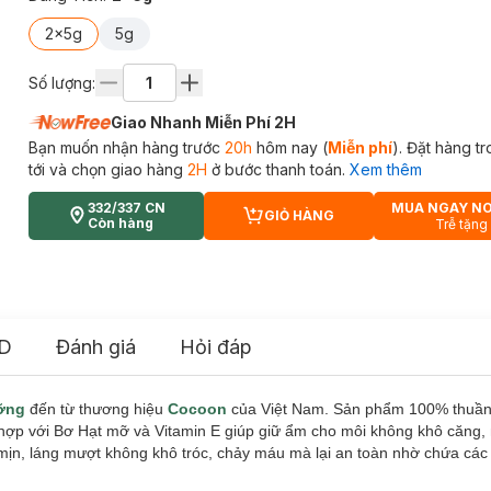
2x5g
5g
Số lượng:
Giao Nhanh Miễn Phí 2H
Bạn muốn nhận hàng trước
20h
hôm nay (
Miễn phí
). Đặt hàng t
tới và chọn giao hàng
2H
ở bước thanh toán.
Xem thêm
332/337 CN
MUA NGAY N
GIỎ HÀNG
CART PLUS ICON
Còn hàng
Trễ tặng
D
Đánh giá
Hỏi đáp
ỡng
đến từ thương hiệu
Cocoon
của Việt Nam. Sản phẩm 100% thuần 
 hợp với Bơ Hạt mỡ và Vitamin E giúp giữ ẩm cho môi không khô căng,
n, láng mượt không khô tróc, chảy máu mà lại an toàn nhờ chứa các