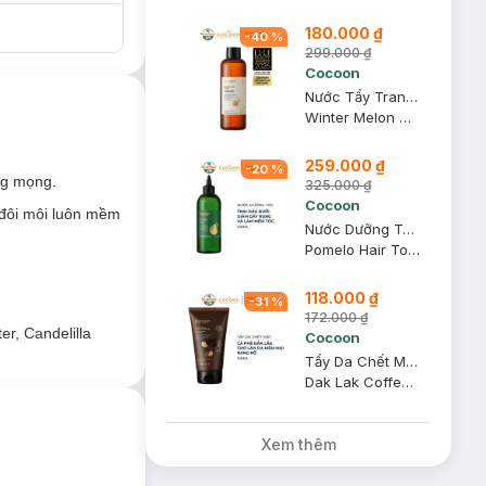
180.000 ₫
-
40
%
299.000 ₫
Cocoon
Nước Tẩy Trang Bí Đao Cocoon Làm Sạch & Giảm Dầu 500ml
Winter Melon Micellar Water
g mọng.
259.000 ₫
-
20
%
ăng mọng.
đôi môi luôn mềm
325.000 ₫
Cocoon
 đôi môi luôn mềm
Nước Dưỡng Tóc Cocoon Tinh Dầu Bưởi 310ml
Pomelo Hair Tonic
118.000 ₫
-
31
%
bạn.
172.000 ₫
er, Candelilla
Cocoon
Tẩy Da Chết Mặt Cocoon Cà Phê Đắk Lắk 150ml
Dak Lak Coffee Face Polish
Xem thêm