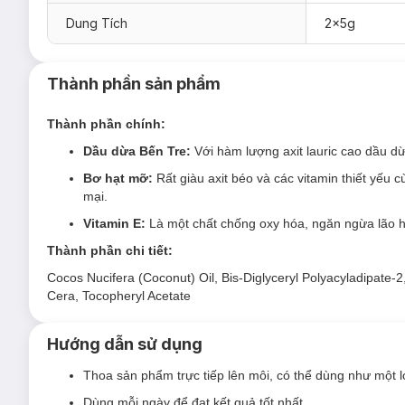
Đối tượng sử dụng Son Dưỡng Cocoon Ben Tr
Dung Tích
2x5g
Môi cần được dưỡng ẩm và bảo vệ suốt ngày dài.
Môi khô do môi trường và thời tiết.
Thành phần sản phẩm
Ưu thế nổi bật của Son Dưỡng Cocoon Ben T
Thành phần chính:
Dầu dừa Bến Tre
với hàm lượng axit lauric cao dầu dừ
Dầu dừa Bến Tre:
Với hàm lượng axit lauric cao dầu d
Bơ hạt mỡ
rất giàu axit béo và các vitamin thiết yếu
mại.
Bơ hạt mỡ:
Rất giàu axit béo và các vitamin thiết yế
mại.
Vitamin E
là một chất chống oxy hóa, ngăn ngừa lão hóa,
Vitamin E:
Là một chất chống oxy hóa, ngăn ngừa lão hóa
Son dưỡng có mùi thơm tự nhiên từ dầu dừa Bến Tre giú
Thành phần chi tiết:
Nhờ vào kết cấu mỏng nhẹ và không quá bóng, son dưỡn
Cocos Nucifera (Coconut) Oil, Bis-Diglyceryl Polyacyladipate-
Cera, Tocopheryl Acetate
Hướng dẫn sử dụng
Thoa sản phẩm trực tiếp lên môi, có thể dùng như một l
Dùng mỗi ngày để đạt kết quả tốt nhất.