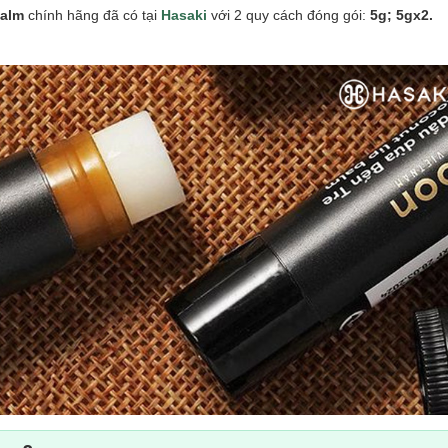
Balm
chính hãng đã có tại
Hasaki
với 2 quy cách đóng gói:
5g; 5gx2.