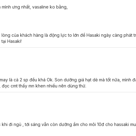
m mình ưng nhất, vasaline ko bằng,
ớt.
i lòng của khách hàng là động lực to lớn để Hasaki ngày càng phát t
tại Hasaki!
g
 may là cả 2 sp đều khá Ok. Son dưỡng giá hạt dẻ mà tốt nữa, mình 
 đọc cmt thấy mn khen nhiều nên dùng thử.
c khi đi ngủ , tới sáng vẫn còn dưỡng ẩm cho môi 10đ cho hassaki mu