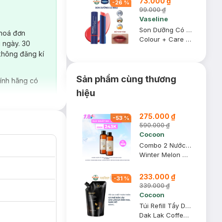
73.000 ₫
-
26
%
99.000 ₫
Vaseline
Son Dưỡng Có Màu Vaseline Đỏ Tươi Tắn 3g
 hoá đơn
Colour + Care #Kissing Red
 ngày. 30
không đăng kí
Sản phẩm cùng thương
ính hãng có
hiệu
275.000 ₫
-
53
%
590.000 ₫
Cocoon
Combo 2 Nước Tẩy Trang Bí Đao Cocoon Làm Sạch & Giảm Dầu 500ml
Winter Melon Micellar Water
233.000 ₫
-
31
%
339.000 ₫
Cocoon
Túi Refill Tẩy Da Chết Toàn Thân Cocoon Sạch Da 600ml
Dak Lak Coffee Body Polish