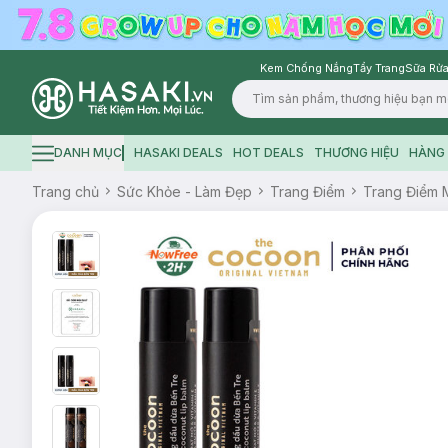
Kem Chống Nắng
Tẩy Trang
Sữa Rửa
Logo
DANH MỤC
HASAKI DEALS
HOT DEALS
THƯƠNG HIỆU
HÀNG 
Hamburger icon
Trang chủ
Sức Khỏe - Làm Đẹp
Trang Điểm
Trang Điểm 