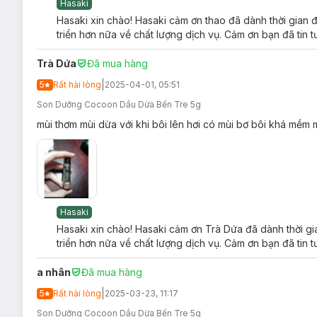
Hasaki
Hasaki xin chào! Hasaki cảm ơn thao đã dành thời gian 
triển hơn nữa về chất lượng dịch vụ. Cảm ơn bạn đã tin 
Trà Dứa
Đã mua hàng
|
5
Rất hài lòng
2025-04-01, 05:51
Son Dưỡng Cocoon Dầu Dừa Bến Tre 5g
mùi thơm mùi dừa với khi bôi lên hơi có mùi bơ bôi khá mềm 
Độ an toàn:
Hasaki
Không chứa cồn
Hasaki xin chào! Hasaki cảm ơn Trà Dứa đã dành thời gi
triển hơn nữa về chất lượng dịch vụ. Cảm ơn bạn đã tin 
Không sulfate
Không dầu khoáng
a nhân
Đã mua hàng
Không paraben
|
5
Rất hài lòng
2025-03-23, 11:17
Hướng dẫn bảo quản Son Dưỡng Cocoon Ben 
Son Dưỡng Cocoon Dầu Dừa Bến Tre 5g