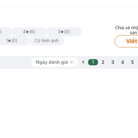
Chia sẻ nh
)
4
(
6
)
3
(
0
)
sản
Viết
1
(
0
)
Có hình ảnh
Ngày đánh giá
1
2
3
4
5