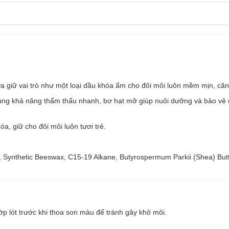
e Coconut Lip Balm:
re Coconut Lip Balm:
a giữ vai trò như một loại dầu khóa ẩm cho đôi môi luôn mềm mịn, căn
ừa giữ vai trò như một loại dầu khóa ẩm cho đôi môi luôn mềm mịn, c
 cùng khả năng thẩm thấu nhanh, bơ hạt mỡ giúp nuôi dưỡng và bảo vệ 
u cùng khả năng thẩm thấu nhanh, bơ hạt mỡ giúp nuôi dưỡng và bảo vệ
 giữ cho đôi môi luôn tươi trẻ.
, giữ cho đôi môi luôn tươi trẻ.
p dưỡng ẩm, bảo vệ và ngăn khô môi do thời tiết.
g trả lại sự mềm mại, mang đến cảm giác thoải mái cho đôi môi của 
2, Synthetic Beeswax, C15-19 Alkane, Butyrospermum Parkii (Shea) Butt
ớp lót trước khi thoa son màu để tránh gây khô môi.