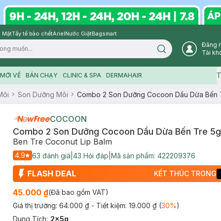
 Mặt
Tẩy tế bào chết
Ariel
Nước Giặt
Bagsmart
Đăng 
Search icon
Tài kh
T
MỚI VỀ
BÁN CHẠY
CLINIC & SPA
DERMAHAIR
Môi
Son Dưỡng Môi
Combo 2 Son Dưỡng Cocoon Dầu Dừa Bến 
COCOON
Combo 2 Son Dưỡng Cocoon Dầu Dừa Bến Tre 5g
Ben Tre Coconut Lip Balm
4.9
63
đánh giá
|
43
Hỏi đáp
|
Mã sản phẩm:
422209376
KẾT THÚC TRONG
45.000 ₫
(Đã bao gồm VAT)
Giá thị trường:
64.000 ₫
- Tiết kiệm:
19.000 ₫
(
30
%
)
Dung Tích
:
2x5g