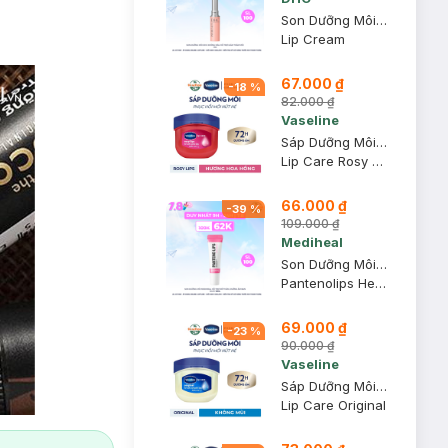
Son Dưỡng Môi DHC Không Màu Hỗ Trợ Giảm Thâm Môi 1.5g
Lip Cream
67.000 ₫
-
18
%
82.000 ₫
Vaseline
Sáp Dưỡng Môi Vaseline Hồng Xinh 7g
Lip Care Rosy Lips
66.000 ₫
-
39
%
109.000 ₫
Mediheal
Son Dưỡng Môi Mediheal Hỗ Trợ Mờ Thâm, Dưỡng Ẩm Ban Ngày 10ml
Pantenolips Healssence
69.000 ₫
-
23
%
90.000 ₫
Vaseline
Sáp Dưỡng Môi Vaseline Mềm Mịn 7g
Lip Care Original