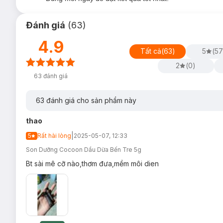
Đánh giá
(
63
)
4.9
Tất cả
(
63
)
5
(
57
2
(
0
)
63
đánh giá
63
đánh giá cho sản phẩm này
thao
|
5
Rất hài lòng
2025-05-07, 12:33
Son Dưỡng Cocoon Dầu Dừa Bến Tre 5g
Bt sài mê cỡ nào,thơm đưa,mềm môi dien