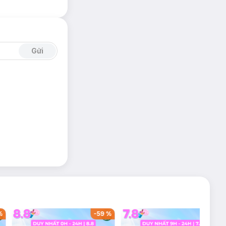
và tươi tắn.
Gửi
-
36
%
-
40
%