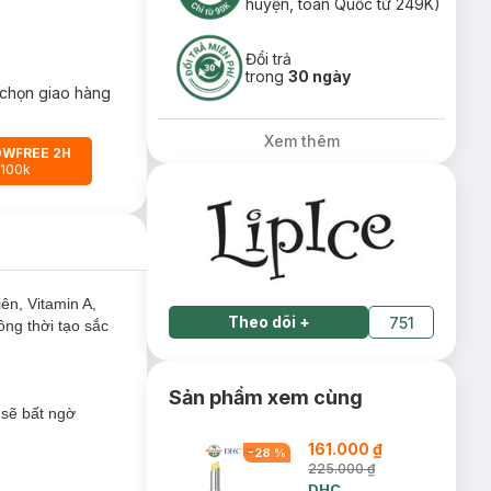
huyện, toàn Quốc từ 249K)
Đổi trả
trong
30 ngày
chọn giao hàng
Xem thêm
OWFREE 2H
 100k
ên, Vitamin A,
Theo dõi
+
751
ồng thời tạo sắc
Sản phẩm xem cùng
 sẽ bất ngờ
161.000 ₫
-
28
%
225.000 ₫
DHC