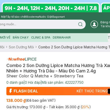
 Mặt
Tẩy tế bào chết
Bioderma
Nước Giặt
Bagsmart
Đăng 
Search icon
Tài kh
T
MỚI VỀ
BÁN CHẠY
CLINIC & SPA
DERMAHAIR
Môi
Son Dưỡng Môi
Combo 2 Son Dưỡng LipIce Matcha Hương T
LIPICE
Combo 2 Son Dưỡng LipIce Matcha Hương Trà Xa
Nhiên + Hương Trà Dâu - Màu Đỏ Cam 2.4g
Sheer Color Q Matcha + Strawberry Tea
0
đánh giá
|
0
Hỏi đáp
|
Mã sản phẩm:
422227750
KẾT THÚC TRONG
138.000 ₫
(Đã bao gồm VAT)
Giá thị trường:
173.000 ₫
- Tiết kiệm:
35.000 ₫
(
20
%
)