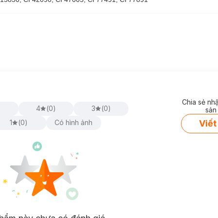
Chia sẻ nh
)
4
(
0
)
3
(
0
)
sản
Viết
1
(
0
)
Có hình ảnh