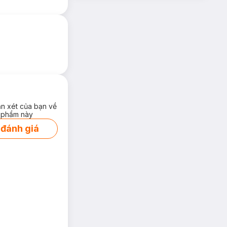
ận xét của bạn về
 phẩm này
 đánh giá