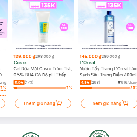
145.000 ₫
243.000 ₫
289.000 ₫
590.000 ₫
L'Oreal
Cocoon
Nước Tẩy Trang L'Oreal Làm
Combo 2 Nước Tẩy Trang Bí
Sạch Sâu Trang Điểm 400ml
Đao Cocoon Làm Sạch &
Giảm Dầu 500ml
(298)
916/tháng
(57)
1.6k/tháng
4.8
5.0
25
%
26
%
Thêm giỏ hàng
Thêm giỏ hàng