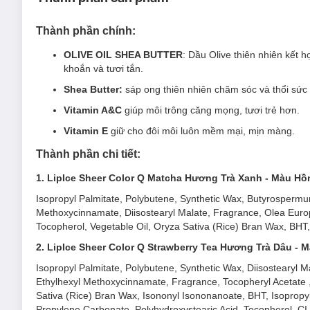
Thành phần chính:
OLIVE OIL SHEA BUTTER
: Dầu Olive thiên nhiên kết 
khoắn và tươi tắn.
Shea Butter:
sáp ong thiên nhiên chăm sóc và thổi sức
Vitamin A&C
giúp môi trông căng mọng, tươi trẻ hơn.
Vitamin E
giữ cho đôi môi luôn mềm mại, mịn màng.
Thành phần chi tiết:
1. LipIce Sheer Color Q Matcha Hương Trà Xanh - Màu H
Isopropyl Palmitate, Polybutene, Synthetic Wax, Butyrospermum
Methoxycinnamate, Diisostearyl Malate, Fragrance, Olea Europae
Tocopherol, Vegetable Oil, Oryza Sativa (Rice) Bran Wax, BHT,
2. LipIce Sheer Color Q Strawberry Tea Hương Trà Dâu -
Isopropyl Palmitate, Polybutene, Synthetic Wax, Diisostearyl 
Ethylhexyl Methoxycinnamate, Fragrance, Tocopheryl Acetate , A
Sativa (Rice) Bran Wax, Isononyl Isononanoate, BHT, Isopropyl 
Propylene Carbonate, Polyhydroxystearic Acid, Tocopherol, C