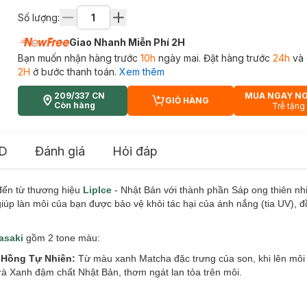
Số lượng:
Giao Nhanh Miễn Phí 2H
Bạn muốn nhận hàng trước
10h
ngày mai. Đặt hàng trước
24h
và 
2H
ở bước thanh toán.
Xem thêm
209/337 CN
MUA NGAY N
GIỎ HÀNG
CART PLUS ICON
Còn hàng
Trễ tặng
D
Đánh giá
Hỏi đáp
ến từ thương hiệu
LipIce
- Nhật Bản
với thành phần Sáp ong thiên nhi
giúp làn môi của bạn được bảo vệ khỏi tác hại của ánh nắng (tia UV), đ
asaki
gồm 2 tone màu:
 Hồng Tự Nhiên:
Từ màu xanh Matcha đặc trưng của son, khi lên môi
à Xanh đậm chất Nhật Bản, thơm ngát lan tỏa trên môi.