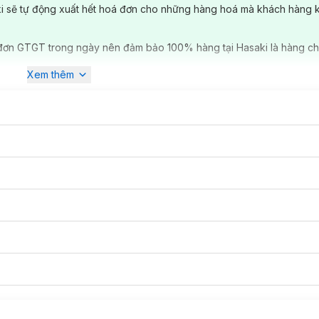
ki sẽ tự động xuất hết hoá đơn cho những hàng hoá mà khách hàng 
đơn GTGT trong ngày nên đảm bảo 100% hàng tại Hasaki là hàng ch
Xem thêm
u - Màu Đỏ Cam:
Tạo nét môi nổi bật với sắc đỏ cam rạng rỡ, thu hút