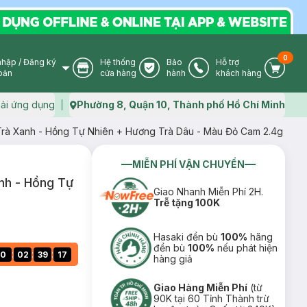
0
nhập
/
Đăng ký
Hệ thống
Bảo
Hỗ trợ
User Icon
Store Icon
Warranty Icon
Phone Icon
Cart I
oản
cửa hàng
hành
khách hàng
ải ứng dụng
Phường 8, Quận 10, Thành phố Hồ Chí Minh
Map icon
rà Xanh - Hồng Tự Nhiên + Hương Trà Dâu - Màu Đỏ Cam 2.4g
MIỄN PHÍ VẬN CHUYỂN
nh - Hồng Tự
Giao Nhanh Miễn Phí 2H.
Trễ tặng 100K
Hasaki đền bù
100%
hãng
đền bù
100%
nếu phát hiện
:
:
:
0
02
39
16
hàng giả
Giao Hàng Miễn Phí
(từ
90K tại 60 Tỉnh Thành trừ