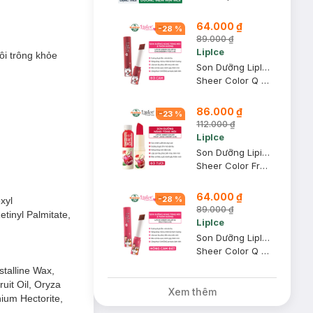
64.000 ₫
-
28
%
89.000 ₫
LipIce
ôi trông khỏe
Son Dưỡng LipIce Hương Trà Dâu, Màu Đỏ Cam 2.4g
Sheer Color Q Strawberry Tea
86.000 ₫
-
23
%
112.000 ₫
LipIce
Son Dưỡng Lipice Trái Cây Cherry - Anh Đào Đỏ Tươi 4g
Sheer Color Fruit Juice
64.000 ₫
-
28
%
xyl
89.000 ₫
tinyl Palmitate,
LipIce
Son Dưỡng LipIce Hương Trà Sữa, Màu Hồng Cam Đất 2.4g
Sheer Color Q Milk Tea
stalline Wax,
uit Oil, Oryza
Xem thêm
nium Hectorite,