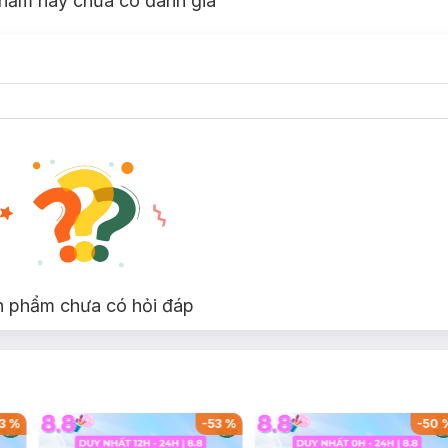
hẩm này chưa có đánh giá
u phai.
Butter (Bơ hạt mỡ)
làm mềm và giữ ẩm cho đôi môi trông khỏe khoắn 
́ng mới cho đôi môi.
tiết - Máy lạnh - Son trang điểm - Tia UV.
n phẩm chưa có hỏi đáp
-
50
%
-
59
%
g