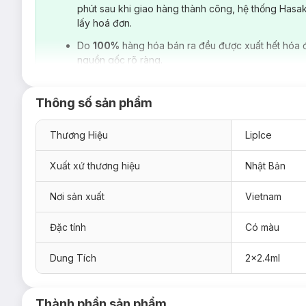
phút sau khi giao hàng thành công, hệ thống Hasa
lấy hoá đơn.
Do
100%
hàng hóa bán ra đều được xuất hết hóa 
nguồn gốc rõ ràng.
Thông số sản phẩm
Thương Hiệu
LipIce
Xuất xứ thương hiệu
Nhật Bản
Nơi sản xuất
Vietnam
Đặc tính
Có màu
Dung Tích
2x2.4ml
LipIce Sheer Color Q Strawberry Tea Hương Trà Dâ
Trà Dâu thanh ngọt, vương vấn trên môi.
Thành phần sản phẩm