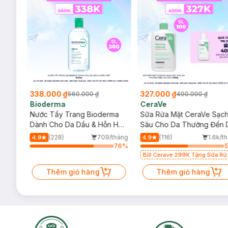
327.000 ₫
139.000 ₫
490.000 ₫
298.000 ₫
CeraVe
Cosrx
Sữa Rửa Mặt CeraVe Sạch
Gel Rửa Mặt Cosrx Tràm Trà,
p
Sâu Cho Da Thường Đến Da
0.5% BHA Có Độ pH Thấp
Dầu 473ml
150ml
g
(116)
1.6k/tháng
(173)
4.9
5.0
%
57
%
7
%
Bill Cerave 299K Tặng Sữa Rửa
Mặt Cerave 30ml (SL có hạn)
Thêm giỏ hàng
Thêm giỏ hàng