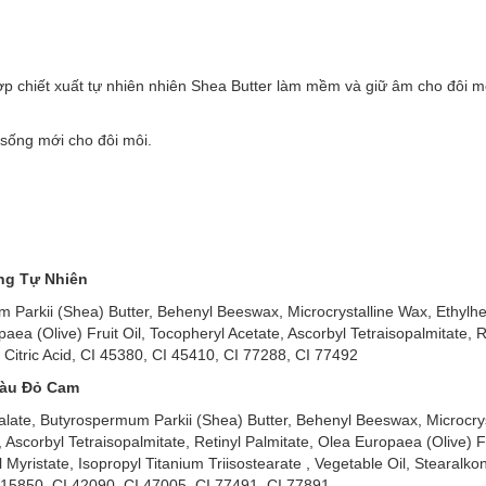
hợp chiết xuất tự nhiên nhiên Shea Butter làm mềm và giữ âm cho đôi m
 sống mới cho đôi môi.
ồng Tự Nhiên
 Parkii (Shea) Butter, Behenyl Beeswax, Microcrystalline Wax, Ethylhe
a (Olive) Fruit Oil, Tocopheryl Acetate, Ascorbyl Tetraisopalmitate, Re
 Citric Acid, CI 45380, CI 45410, CI 77288, CI 77492
 Màu Đỏ Cam
Malate, Butyrospermum Parkii (Shea) Butter, Behenyl Beeswax, Microcry
scorbyl Tetraisopalmitate, Retinyl Palmitate, Olea Europaea (Olive) Fr
Myristate, Isopropyl Titanium Triisostearate , Vegetable Oil, Stearalko
I 15850, CI 42090, CI 47005, CI 77491, CI 77891