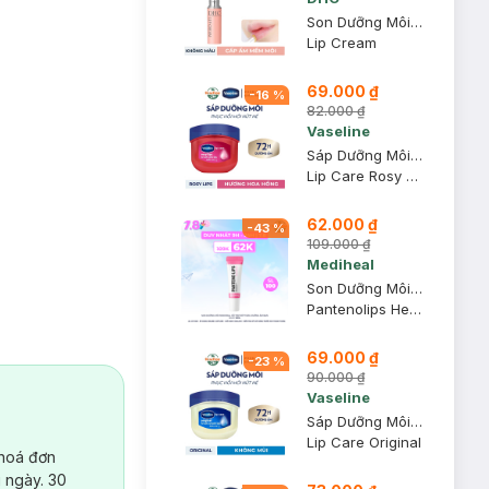
Son Dưỡng Môi DHC Không Màu Hỗ Trợ Giảm Thâm Môi 1.5g
Lip Cream
69.000 ₫
-
16
%
82.000 ₫
Vaseline
Sáp Dưỡng Môi Vaseline Hồng Xinh 7g
Lip Care Rosy Lips
62.000 ₫
-
43
%
109.000 ₫
Mediheal
Son Dưỡng Môi Mediheal Hỗ Trợ Mờ Thâm, Dưỡng Ẩm Ban Ngày 10ml
Pantenolips Healssence
69.000 ₫
-
23
%
90.000 ₫
Vaseline
Sáp Dưỡng Môi Vaseline Mềm Mịn 7g
Lip Care Original
 hoá đơn
 ngày. 30