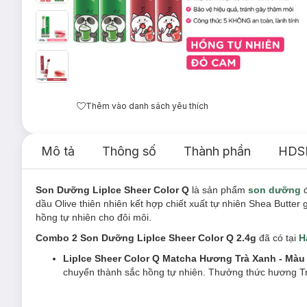
Thêm vào danh sách yêu thích
Mô tả
Thông số
Thành phần
HDS
Son Dưỡng LipIce Sheer Color Q
là sản phẩm
son dưỡng
đ
dầu Olive thiên nhiên kết hợp chiết xuất tự nhiên Shea Butter 
hồng tự nhiên cho đôi môi.
Combo 2 Son Dưỡng LipIce Sheer Color Q 2.4g
đã có tại
H
LipIce Sheer Color Q Matcha Hương Trà Xanh - Màu
chuyển thành sắc hồng tự nhiên. Thưởng thức hương Tr