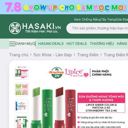
Kem Chống Nắng
Tẩy Trang
Sữa Rửa
Logo
DANH MỤC
HASAKI DEALS
HOT DEALS
THƯƠNG HIỆU
HÀNG 
Hamburger icon
Trang chủ
Sức Khỏe - Làm Đẹp
Trang Điểm
Trang Điểm 