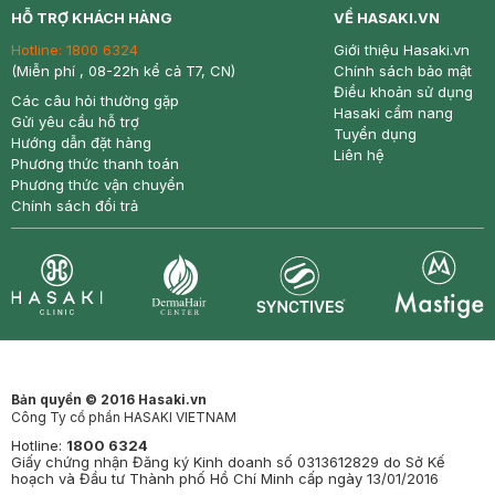
HỖ TRỢ KHÁCH HÀNG
VỀ HASAKI.VN
Hotline:
1800 6324
Giới thiệu Hasaki.vn
(Miễn phí , 08-22h kể cả T7, CN)
Chính sách bảo mật
Điều khoản sử dụng
Các câu hỏi thường gặp
Hasaki cẩm nang
Gửi yêu cầu hỗ trợ
Tuyển dụng
Hướng dẫn đặt hàng
Liên hệ
Phương thức thanh toán
Phương thức vận chuyển
Chính sách đổi trả
Synctives
Clinic
Dermahair
Mastige
Bản quyền © 2016 Hasaki.vn
Công Ty cổ phần HASAKI VIETNAM
Hotline:
1800 6324
Giấy chứng nhận Đăng ký Kinh doanh số 0313612829 do Sở Kế
hoạch và Đầu tư Thành phố Hồ Chí Minh cấp ngày 13/01/2016