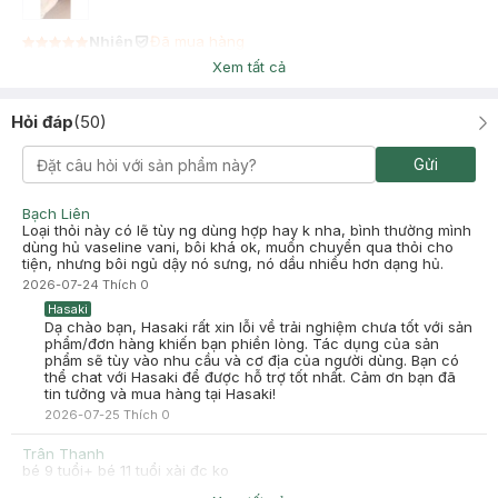
Nhiên
Đã mua hàng
2024-02-17
Xem tất cả
Xinh , thơm nói chung nên mua nha bôi lên mềm môi nhắm mỏng
, nhẹ
Hỏi đáp
(
50
)
Gửi
Bạch Liên
Loại thỏi này có lẽ tùy ng dùng hợp hay k nha, bình thường mình
dùng hủ vaseline vani, bôi khá ok, muốn chuyển qua thỏi cho
tiện, nhưng bôi ngủ dậy nó sưng, nó dầu nhiều hơn dạng hủ.
2026-07-24
Thích
0
Hasaki
Dạ chào bạn, Hasaki rất xin lỗi về trải nghiệm chưa tốt với sản
phẩm/đơn hàng khiến bạn phiền lòng. Tác dụng của sản
phẩm sẽ tùy vào nhu cầu và cơ địa của người dùng. Bạn có
thể chat với Hasaki để được hỗ trợ tốt nhất. Cảm ơn bạn đã
tin tưởng và mua hàng tại Hasaki!
2026-07-25
Thích
0
Trân Thanh
bé 9 tuổi+ bé 11 tuổi xài đc ko
2026-05-25
Thích
0