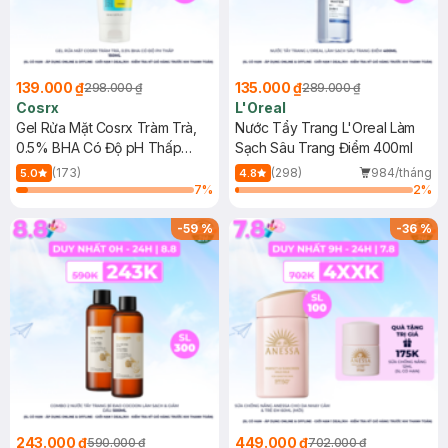
139.000 ₫
135.000 ₫
298.000 ₫
289.000 ₫
Cosrx
L'Oreal
Gel Rửa Mặt Cosrx Tràm Trà,
Nước Tẩy Trang L'Oreal Làm
0.5% BHA Có Độ pH Thấp
Sạch Sâu Trang Điểm 400ml
150ml
(173)
(298)
984/tháng
5.0
4.8
7
%
2
%
-
59
%
-
36
%
243.000 ₫
449.000 ₫
590.000 ₫
702.000 ₫