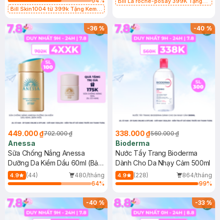
64
%
Bill La roche-posay 399K Tặng
Bill Skin1004 từ 399k Tặng Kem
Gel rửa mặt da dầu nhạy cảm 50ml
Chống Nắng Cho Da Nhạy Cảm
(SL có hạn)
SPF 50+ 20ml (SL Có Hạn)
-
36
%
-
40
%
449.000 ₫
338.000 ₫
702.000 ₫
560.000 ₫
Anessa
Bioderma
Sữa Chống Nắng Anessa
Nước Tẩy Trang Bioderma
Dưỡng Da Kiềm Dầu 60ml (Bản
Dành Cho Da Nhạy Cảm 500ml
Mới)
(44)
480/tháng
(228)
864/tháng
4.9
4.9
64
%
99
%
-
40
%
-
33
%