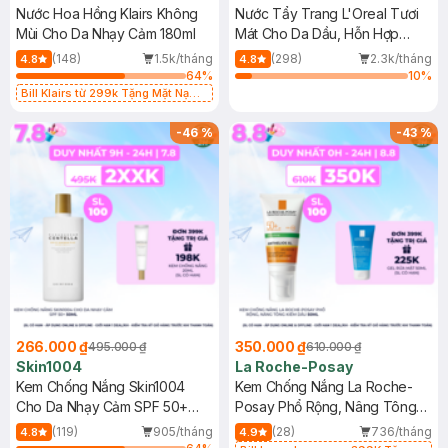
Nước Hoa Hồng Klairs Không
Nước Tẩy Trang L'Oreal Tươi
Mùi Cho Da Nhạy Cảm 180ml
Mát Cho Da Dầu, Hỗn Hợp
400ml
(148)
1.5k/tháng
(298)
2.3k/tháng
4.8
4.8
64
%
10
%
Bill Klairs từ 299k Tặng Mặt Nạ
Làm Dịu Da & Kiểm Soát Dầu Nhờn
25ml (SL Có Hạn)
-
46
%
-
43
%
266.000 ₫
350.000 ₫
495.000 ₫
610.000 ₫
Skin1004
La Roche-Posay
Kem Chống Nắng Skin1004
Kem Chống Nắng La Roche-
Cho Da Nhạy Cảm SPF 50+
Posay Phổ Rộng, Nâng Tông
50ml
Kiềm Dầu 50ml
(119)
905/tháng
(28)
736/tháng
4.8
4.9