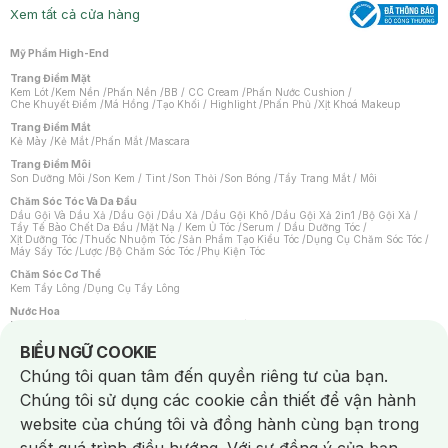
Xem tất cả cửa hàng
Mỹ Phẩm High-End
Trang Điểm Mặt
Kem Lót
/
Kem Nền
/
Phấn Nền
/
BB / CC Cream
/
Phấn Nước Cushion
/
Che Khuyết Điểm
/
Má Hồng
/
Tạo Khối / Highlight
/
Phấn Phủ
/
Xịt Khoá Makeup
Trang Điểm Mắt
Kẻ Mày
/
Kẻ Mắt
/
Phấn Mắt
/
Mascara
Trang Điểm Môi
Son Dưỡng Môi
/
Son Kem / Tint
/
Son Thỏi
/
Son Bóng
/
Tẩy Trang Mắt / Môi
Chăm Sóc Tóc Và Da Đầu
Dầu Gội Và Dầu Xả
/
Dầu Gội
/
Dầu Xả
/
Dầu Gội Khô
/
Dầu Gội Xả 2in1
/
Bộ Gội Xả
/
Tẩy Tế Bào Chết Da Đầu
/
Mặt Nạ / Kem Ủ Tóc
/
Serum / Dầu Dưỡng Tóc
/
Xịt Dưỡng Tóc
/
Thuốc Nhuộm Tóc
/
Sản Phẩm Tạo Kiểu Tóc
/
Dụng Cụ Chăm Sóc Tóc
/
Máy Sấy Tóc
/
Lược
/
Bộ Chăm Sóc Tóc
/
Phụ Kiện Tóc
Chăm Sóc Cơ Thể
Kem Tẩy Lông
/
Dụng Cụ Tẩy Lông
Nước Hoa
Nước Hoa Nữ
/
Nước Hoa Nam
/
Nước Hoa Cao Cấp
/
Xịt Thơm Toàn Thân
/
Nước Hoa Vùng Kín
Notice about cookies usage
BIỂU NGỮ COOKIE
Chăm Sóc Cá Nhân
Chúng tôi quan tâm đến quyền riêng tư của bạn.
Chống Muỗi
/
Khẩu Trang
/
Máy Massage
/
Mặt Nạ Xông Hơi
/
Nước Rửa Tay
/
Sản Phẩm Chăm Sóc Khác
/
Bàn Chải Đánh Răng
/
Bàn Chải Điện
/
Chúng tôi sử dụng các cookie cần thiết để vận hành
Hỗ Trợ Trắng Răng
/
Kem Đánh Răng
/
Máy Tăm Nước
/
Nước Súc Miệng
/
Tăm / Chỉ Nha Khoa
/
Xịt Thơm Miệng
/
Dung Dịch Vệ Sinh
/
Dưỡng Vùng Kín
/
website của chúng tôi và đồng hành cùng bạn trong
Khăn Ướt Vệ Sinh Vùng Kín
/
Băng Vệ Sinh
/
Tampon
/
Bọt Cạo Râu
/
Dao Cạo Râu
/
Máy Cạo Râu