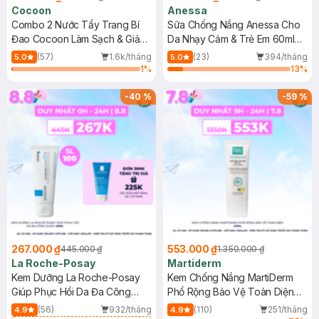
Cocoon
Anessa
Combo 2 Nước Tẩy Trang Bí
Sữa Chống Nắng Anessa Cho
Đao Cocoon Làm Sạch & Giảm
Da Nhạy Cảm & Trẻ Em 60ml
Dầu 500ml
(Mới)
(57)
1.6k/tháng
(23)
394/tháng
5.0
5.0
1
%
13
%
-
40
%
-
59
%
267.000 ₫
553.000 ₫
445.000 ₫
1.350.000 ₫
La Roche-Posay
Martiderm
Kem Dưỡng La Roche-Posay
Kem Chống Nắng MartiDerm
Giúp Phục Hồi Da Đa Công
Phổ Rộng Bảo Vệ Toàn Diện
Dụng 40ml
40ml
(56)
932/tháng
(110)
251/tháng
4.9
4.9