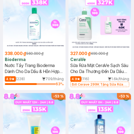
338.000 ₫
327.000 ₫
560.000 ₫
490.000 ₫
Bioderma
CeraVe
Nước Tẩy Trang Bioderma
Sữa Rửa Mặt CeraVe Sạch Sâu
Dành Cho Da Dầu & Hỗn Hợp
Cho Da Thường Đến Da Dầu
500ml
473ml
(228)
709/tháng
(116)
1.6k/tháng
4.9
4.9
63
%
Bill Cerave 299K Tặng Sữa Rửa
Mặt Cerave 30ml (SL có hạn)
-
53
%
-
53
%