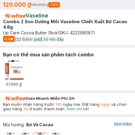
120.000 ₫
140.000 ₫
-
14
%
Vaseline
Combo 2 Son Dưỡng Môi Vaseline Chiết Xuất Bơ Cacao
4.8g
Lip Care Cocoa Butter Stick
(SKU:
422298087
)
4.9
(
22
Đánh giá)
|
50
Hỏi đáp
Start Icon
Bạn có thể mua sản phẩm tách combo
57.000 ₫
Giao Nhanh Miễn Phí 2H
Bạn muốn nhận hàng trước
10h
ngày mai. Đặt hàng
ngay
và chọn
giao hàng
2H
ở bước thanh toán.
Xem chi tiết
Xem thêm
Mùi hương
:
Bơ Và Cacao