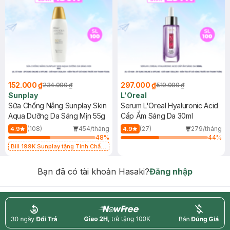
152.000 ₫
297.000 ₫
234.000 ₫
519.000 ₫
Sunplay
L'Oreal
Sữa Chống Nắng Sunplay Skin
Serum L'Oreal Hyaluronic Acid
Aqua Dưỡng Da Sáng Mịn 55g
Cấp Ẩm Sáng Da 30ml
(108)
454/tháng
(27)
279/tháng
4.9
4.9
48
%
44
%
Bill 199K Sunplay tặng Tinh Chất
Chống Nắng 7g trị giá 30K (SL có
hạn)
Bạn đã có tài khoản Hasaki?
Đăng nhập
return
nowfree
price