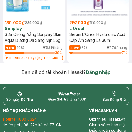
130.000 ₫
297.000 ₫
234.000 ₫
519.000 ₫
Sunplay
L'Oreal
Sữa Chống Nắng Sunplay Skin
Serum L'Oreal Hyaluronic Acid
Aqua Dưỡng Da Sáng Mịn 55g
Cấp Ẩm Sáng Da 30ml
(108)
531/tháng
(27)
279/tháng
4.9
4.9
39
%
7
%
Bill 199K Sunplay tặng Tinh Chất
Chống Nắng 7g trị giá 30K (SL có
hạn)
Bạn đã có tài khoản Hasaki?
Đăng nhập
return
nowfree
price
HỖ TRỢ KHÁCH HÀNG
VỀ HASAKI.VN
Hotline:
1800 6324
Giới thiệu Hasaki.vn
(Miễn phí , 08-22h kể cả T7, CN)
Chính sách bảo mật
Điều khoản sử dụng