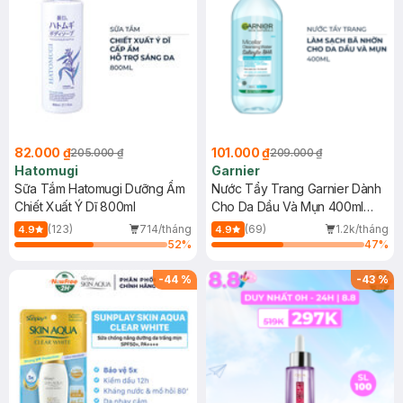
82.000 ₫
101.000 ₫
205.000 ₫
209.000 ₫
Hatomugi
Garnier
Sữa Tắm Hatomugi Dưỡng Ẩm
Nước Tẩy Trang Garnier Dành
Chiết Xuất Ý Dĩ 800ml
Cho Da Dầu Và Mụn 400ml
(Mới)
(123)
714/tháng
(69)
1.2k/tháng
4.9
4.9
52
%
47
%
-
44
%
-
43
%