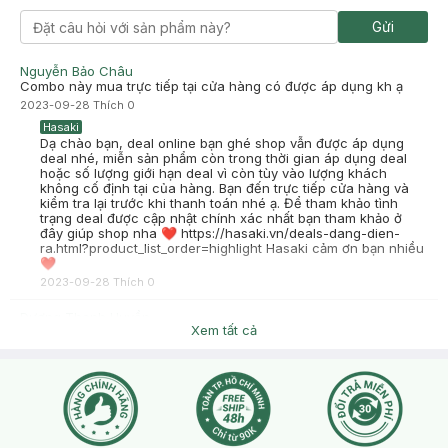
Gửi
Nguyễn Bảo Châu
Combo này mua trực tiếp tại cửa hàng có được áp dụng kh ạ
2023-09-28
Thích
0
Hasaki
Dạ chào bạn, deal online bạn ghé shop vẫn được áp dụng
deal nhé, miễn sản phẩm còn trong thời gian áp dụng deal
hoặc số lượng giới hạn deal vì còn tùy vào lượng khách
không cố định tại của hàng. Bạn đến trực tiếp cửa hàng và
kiểm tra lại trước khi thanh toán nhé ạ. Để tham khảo tình
trạng deal được cập nhật chính xác nhất bạn tham khảo ở
đây giúp shop nha ❤ https://hasaki.vn/deals-dang-dien-
ra.html?product_list_order=highlight Hasaki cảm ơn bạn nhiều
❤
2023-09-28
Thích
0
Dương Thanh Huyền
Xem tất cả
Tôi xin xác nhận đơn hàng vừa đặt
2023-09-06
Thích
0
Hasaki
Hasaki xin chào , để tiện hỗ trợ hơn cho bạn , bạn nhấn nút
phần "chat với chúng tôi" cho mình biết thêm tình trạng da
bạn nhé !
2023-09-06
Thích
0