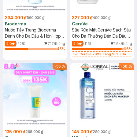
334.000 ₫
327.000 ₫
560.000 ₫
490.000 ₫
Bioderma
CeraVe
Nước Tẩy Trang Bioderma
Sữa Rửa Mặt CeraVe Sạch Sâu
Dành Cho Da Dầu & Hỗn Hợp
Cho Da Thường Đến Da Dầu
500ml
473ml
(228)
717/tháng
(116)
1.6k/tháng
4.9
4.9
45
%
96
%
Bill Cerave 299K Tặng Sữa Rửa
Mặt Cerave 30ml (SL có hạn)
-
55
%
-
50
%
135.000 ₫
145.000 ₫
298.000 ₫
289.000 ₫