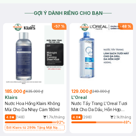
GỢI Ý DÀNH RIÊNG CHO BẠN
-
57
%
-
48
%
185.000 ₫
129.000 ₫
435.000 ₫
249.000 ₫
Klairs
L'Oreal
Nước Hoa Hồng Klairs Không
Nước Tẩy Trang L'Oreal Tươi
Mùi Cho Da Nhạy Cảm 180ml
Mát Cho Da Dầu, Hỗn Hợp
400ml
(148)
1.7k/tháng
(298)
2.1k/tháng
4.8
4.8
92
%
48
%
Bill Klairs từ 299k Tặng Mặt Nạ
Làm Dịu Da & Kiểm Soát Dầu Nhờn