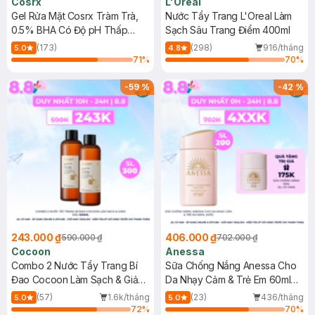
Cosrx
L'Oreal
Gel Rửa Mặt Cosrx Tràm Trà,
Nước Tẩy Trang L'Oreal Làm
0.5% BHA Có Độ pH Thấp
Sạch Sâu Trang Điểm 400ml
150ml
(173)
(298)
916/tháng
5.0
4.8
71
%
70
%
-
59
%
-
42
%
243.000 ₫
406.000 ₫
590.000 ₫
702.000 ₫
Cocoon
Anessa
Combo 2 Nước Tẩy Trang Bí
Sữa Chống Nắng Anessa Cho
Đao Cocoon Làm Sạch & Giảm
Da Nhạy Cảm & Trẻ Em 60ml
Dầu 500ml
(Mới)
(57)
1.6k/tháng
(23)
436/tháng
5.0
5.0
72
%
70
%