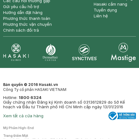
Các câu hỏi thường gặp
Hasaki cẩm nang
Gửi yêu cầu hỗ trợ
Tuyển dụng
Hướng dẫn đặt hàng
Liên hệ
Phương thức thanh toán
Phương thức vận chuyển
Chính sách đổi trả
Synctives
Clinic
Dermahair
Mastige
Bản quyền © 2016 Hasaki.vn
Công Ty cổ phần HASAKI VIETNAM
Hotline:
1800 6324
Giấy chứng nhận Đăng ký Kinh doanh số 0313612829 do Sở Kế
hoạch và Đầu tư Thành phố Hồ Chí Minh cấp ngày 13/01/2016
Xem tất cả cửa hàng
Mỹ Phẩm High-End
Trang Điểm Mặt