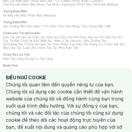
Kem Lót
/
Kem Nền
/
Phấn Nền
/
BB / CC Cream
/
Phấn Nước Cushion
/
Che Khuyết Điểm
/
Má Hồng
/
Tạo Khối / Highlight
/
Phấn Phủ
/
Xịt Khoá Makeup
Trang Điểm Mắt
Kẻ Mày
/
Kẻ Mắt
/
Phấn Mắt
/
Mascara
Trang Điểm Môi
Son Dưỡng Môi
/
Son Kem / Tint
/
Son Thỏi
/
Son Bóng
/
Tẩy Trang Mắt / Môi
Chăm Sóc Tóc Và Da Đầu
Dầu Gội Và Dầu Xả
/
Dầu Gội
/
Dầu Xả
/
Dầu Gội Khô
/
Dầu Gội Xả 2in1
/
Bộ Gội Xả
/
Tẩy Tế Bào Chết Da Đầu
/
Mặt Nạ / Kem Ủ Tóc
/
Serum / Dầu Dưỡng Tóc
/
Xịt Dưỡng Tóc
/
Thuốc Nhuộm Tóc
/
Sản Phẩm Tạo Kiểu Tóc
/
Dụng Cụ Chăm Sóc Tóc
/
Máy Sấy Tóc
/
Lược
/
Bộ Chăm Sóc Tóc
/
Phụ Kiện Tóc
Chăm Sóc Cơ Thể
Kem Tẩy Lông
/
Dụng Cụ Tẩy Lông
Nước Hoa
Nước Hoa Nữ
/
Nước Hoa Nam
/
Nước Hoa Cao Cấp
/
Xịt Thơm Toàn Thân
/
Nước Hoa Vùng Kín
Notice about cookies usage
BIỂU NGỮ COOKIE
Chăm Sóc Cá Nhân
Chúng tôi quan tâm đến quyền riêng tư của bạn.
Chống Muỗi
/
Khẩu Trang
/
Máy Massage
/
Mặt Nạ Xông Hơi
/
Nước Rửa Tay
/
Sản Phẩm Chăm Sóc Khác
/
Bàn Chải Đánh Răng
/
Bàn Chải Điện
/
Chúng tôi sử dụng các cookie cần thiết để vận hành
Hỗ Trợ Trắng Răng
/
Kem Đánh Răng
/
Máy Tăm Nước
/
Nước Súc Miệng
/
Tăm / Chỉ Nha Khoa
/
Xịt Thơm Miệng
/
Dung Dịch Vệ Sinh
/
Dưỡng Vùng Kín
/
website của chúng tôi và đồng hành cùng bạn trong
Khăn Ướt Vệ Sinh Vùng Kín
/
Băng Vệ Sinh
/
Tampon
/
Bọt Cạo Râu
/
Dao Cạo Râu
/
Máy Cạo Râu
suốt quá trình điều hướng. Với sự đồng ý của bạn,
Vấn Đề Về Da
chúng tôi và các đối tác của chúng tôi cũng sử dụng
Da Dầu / Lỗ Chân Lông To
/
Da Khô / Mất Nước
/
Da Lão Hóa
/
Da Mụn
/
Da Nhạy Cảm / Kích Ứng
/
Da Xỉn Màu
/
Thâm / Nám / Tàn Nhang
/
cookie để theo dõi các hoạt động trực tuyến của
Quầng Thâm & Bọng Mắt
/
Sẹo
/
Viêm Da Cơ Địa
bạn, đề xuất nội dung và quảng cáo phù hợp với sở
Dụng Cụ / Phụ Kiện Chăm Sóc Da
Chat i
Bông Tẩy Trang
/
Khăn Lau Mặt Khô
/
Dụng Cụ / Máy Rửa Mặt
/
Máy Chăm Sóc Da
/