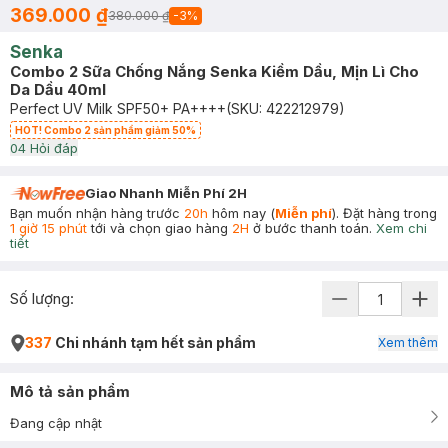
369.000 ₫
380.000 ₫
-
3
%
Senka
Combo 2 Sữa Chống Nắng Senka Kiềm Dầu, Mịn Lì Cho
Da Dầu 40ml
Perfect UV Milk SPF50+ PA++++
(SKU:
422212979
)
HOT! Combo 2 sản phẩm giảm 50%
0
4
Hỏi đáp
Giao Nhanh Miễn Phí 2H
Bạn muốn nhận hàng trước
20h
hôm nay (
Miễn phí
). Đặt hàng trong
1 giờ 15 phút
tới và chọn giao hàng
2H
ở bước thanh toán.
Xem chi
tiết
Số lượng:
337
Chi nhánh tạm hết sản phẩm
Xem thêm
Mô tả sản phẩm
Đang cập nhật