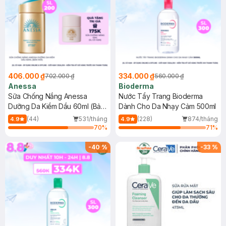
406.000 ₫
334.000 ₫
702.000 ₫
560.000 ₫
Anessa
Bioderma
Sữa Chống Nắng Anessa
Nước Tẩy Trang Bioderma
Dưỡng Da Kiềm Dầu 60ml (Bản
Dành Cho Da Nhạy Cảm 500ml
Mới)
(44)
531/tháng
(228)
874/tháng
4.9
4.9
70
%
71
%
-
40
%
-
33
%