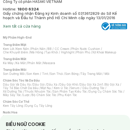
Công Ty cổ phần HASAKI VIETNAM
Hotline:
1800 6324
Giấy chứng nhận Đăng ký Kinh doanh số 0313612829 do Sở Kế
hoạch và Đầu tư Thành phố Hồ Chí Minh cấp ngày 13/01/2016
Xem tất cả cửa hàng
Mỹ Phẩm High-End
Trang Điểm Mặt
Kem Lót
/
Kem Nền
/
Phấn Nền
/
BB / CC Cream
/
Phấn Nước Cushion
/
Che Khuyết Điểm
/
Má Hồng
/
Tạo Khối / Highlight
/
Phấn Phủ
/
Xịt Khoá Makeup
Trang Điểm Mắt
Kẻ Mày
/
Kẻ Mắt
/
Phấn Mắt
/
Mascara
Trang Điểm Môi
Son Dưỡng Môi
/
Son Kem / Tint
/
Son Thỏi
/
Son Bóng
/
Tẩy Trang Mắt / Môi
Chăm Sóc Tóc Và Da Đầu
Dầu Gội Và Dầu Xả
/
Dầu Gội
/
Dầu Xả
/
Dầu Gội Khô
/
Dầu Gội Xả 2in1
/
Bộ Gội Xả
/
Tẩy Tế Bào Chết Da Đầu
/
Mặt Nạ / Kem Ủ Tóc
/
Serum / Dầu Dưỡng Tóc
/
Xịt Dưỡng Tóc
/
Thuốc Nhuộm Tóc
/
Sản Phẩm Tạo Kiểu Tóc
/
Dụng Cụ Chăm Sóc Tóc
/
Máy Sấy Tóc
/
Lược
/
Bộ Chăm Sóc Tóc
/
Phụ Kiện Tóc
Chăm Sóc Cơ Thể
Kem Tẩy Lông
/
Dụng Cụ Tẩy Lông
Nước Hoa
Nước Hoa Nữ
/
Nước Hoa Nam
/
Nước Hoa Cao Cấp
/
Xịt Thơm Toàn Thân
/
Nước Hoa Vùng Kín
Notice about cookies usage
BIỂU NGỮ COOKIE
Chăm Sóc Cá Nhân