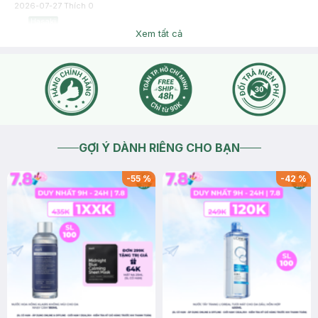
2026-07-27
Thích
0
Hasaki
Dạ các chương trình khuyến mãi đều có giới hạn về số lượng
Xem tất cả
sản phẩm và có thể kết thúc sớm hơn dự kiến, bạn ghé cửa
hàng sớm hoặc nhanh tay đặt hàng trên website/app Hasaki
để được hưởng ưu đãi nhé.
2026-07-27
Thích
0
GỢI Ý DÀNH RIÊNG CHO BẠN
-
55
%
-
42
%