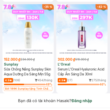
-
35
%
-
42
%
152.000 ₫
302.000 ₫
234.000 ₫
519.000 ₫
Sunplay
L'Oreal
Sữa Chống Nắng Sunplay Skin
Serum L'Oreal Hyaluronic Acid
Aqua Dưỡng Da Sáng Mịn 55g
Cấp Ẩm Sáng Da 30ml
(108)
454/tháng
(27)
275/tháng
4.9
4.9
48
%
46
%
Bill 199K Sunplay tặng Tinh Chất
Chống Nắng 7g trị giá 30K (SL có
hạn)
Bạn đã có tài khoản Hasaki?
Đăng nhập