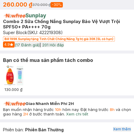
260.000 ₫
370.000 ₫
-
30
%
Sunplay
Combo 2 Sữa Chống Nắng Sunplay Bảo Vệ Vượt Trội
SPF50+ PA++++ 70g
Super Block
(SKU:
422219308
)
Bill 199K Sunplay tặng Tinh Chất Chống Nắng 7g trị giá 30K (SL có hạn)
4.9
(
17
Đánh giá)
|
201
Hỏi đáp
Start Icon
Bạn có thể mua sản phẩm tách combo
130.000 ₫
Giao Nhanh Miễn Phí 2H
Bạn muốn nhận hàng trước
10h
hôm nay. Đặt hàng trước
8h
và chọn
giao hàng
2H
ở bước thanh toán.
Xem chi tiết
Xem thêm
Phiên bản
:
Phiên Bản Thường