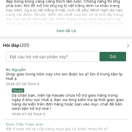
đẹp bóng bóng căng căng thích lắm luôn. Chống nắng thì khg
phải bàn. Khi đổ mồ hôi khg bg bị vệt trắng dính ra khẩu trang
hay mbh, cg k bị vệt trắng ở mặt, nch rất yêu. Mình nghĩ da nào
cũng xài được. Nhược điểm lớn nhất của em nó là khó tẩy trang
xíu, còn lại thì rất tuyệt vời, mình dùng xong cũng mua cho mẹ
dùng nữa, mẹ dùng cũng mê luôn ý, phải nói là đùng đến lọ thứ
5 6 rồi kg nhớ nữa.
Xem tất cả
-
2025-08-08
Hasaki
Hasaki xin chào! Hasaki cảm ơn Trần Thị Khánh Linh đã dành
Hỏi đáp
(
201
)
thời gian đánh giá. Sự hài lòng của khách hàng là động lực to
lớn để Hasaki ngày càng phát triển hơn nữa về chất lượng
dịch vụ. Cảm ơn bạn đã tin tưởng và mua sắm tại Hasaki!
Gửi
Nguyễn Ngọc Trâm
Bo Nguyễn
2025-06-03
Shop giao trong hôm nay cho em được ko ạ? Em ở trung tâm tp
Này có thoa lên mặt được k ạ và có sử dụng cho trẻ em được k
Huế ạ
-
2025-06-03
Hasaki
2026-07-29
Thích
0
Hasaki xin chào! Hasaki cảm ơn Nguyễn Ngọc Trâm đã dành
Hasaki
thời gian đánh giá. Sự hài lòng của khách hàng là động lực to
Dạ chào bạn, hiện tại Hasaki chưa hỗ trợ giao hàng trong
lớn để Hasaki ngày càng phát triển hơn nữa về chất lượng
ngày ở khu vực Huế ạ. Bạn vui lòng kiểm tra lại thời gian giao
dịch vụ. Cảm ơn bạn đã tin tưởng và mua sắm tại Hasaki!
hàng dự kiến trên đơn hàng hoặc bạn vào mục chat để bên
mình tiện hỗ trợ nhé !
2026-07-29
Thích
0
Đinh Trần Trâm Anh
đặt ở web với ra cửa hàng mua giá có khác nhau kh ạ?