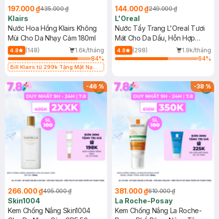
197.000 ₫
144.000 ₫
435.000 ₫
249.000 ₫
Klairs
L'Oreal
Nước Hoa Hồng Klairs Không
Nước Tẩy Trang L'Oreal Tươi
Mùi Cho Da Nhạy Cảm 180ml
Mát Cho Da Dầu, Hỗn Hợp
400ml
(148)
1.6k/tháng
(298)
1.9k/tháng
4.8
4.8
84
%
64
%
Bill Klairs từ 299k Tặng Mặt Nạ
Làm Dịu Da & Kiểm Soát Dầu Nhờn
25ml (SL Có Hạn)
-
46
%
-
38
%
266.000 ₫
381.000 ₫
495.000 ₫
610.000 ₫
Skin1004
La Roche-Posay
Kem Chống Nắng Skin1004
Kem Chống Nắng La Roche-