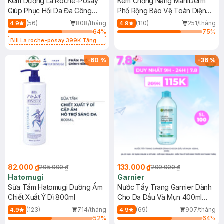
Kem Dưỡng La Roche-Posay
Kem Chống Nắng MartiDerm
Giúp Phục Hồi Da Đa Công
Phổ Rộng Bảo Vệ Toàn Diện
Dụng 40ml
40ml
(56)
808/tháng
(110)
251/tháng
4.9
4.9
64
%
75
%
Bill La roche-posay 399K Tặng
Gel rửa mặt da dầu nhạy cảm 50ml
(SL có hạn)
-
60
%
-
36
%
82.000 ₫
133.000 ₫
205.000 ₫
209.000 ₫
Hatomugi
Garnier
Sữa Tắm Hatomugi Dưỡng Ẩm
Nước Tẩy Trang Garnier Dành
Chiết Xuất Ý Dĩ 800ml
Cho Da Dầu Và Mụn 400ml
(Mới)
(123)
714/tháng
(69)
907/tháng
4.9
4.9
52
%
64
%