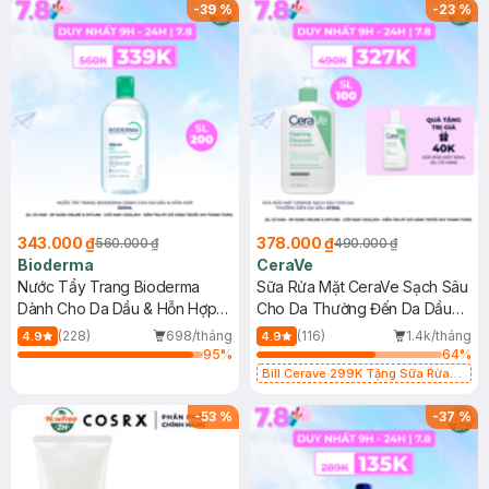
-
39
%
-
23
%
343.000 ₫
378.000 ₫
560.000 ₫
490.000 ₫
Bioderma
CeraVe
Nước Tẩy Trang Bioderma
Sữa Rửa Mặt CeraVe Sạch Sâu
Dành Cho Da Dầu & Hỗn Hợp
Cho Da Thường Đến Da Dầu
500ml
473ml
(228)
698/tháng
(116)
1.4k/tháng
4.9
4.9
95
%
64
%
Bill Cerave 299K Tặng Sữa Rửa
Mặt Cerave 30ml (SL có hạn)
-
53
%
-
37
%