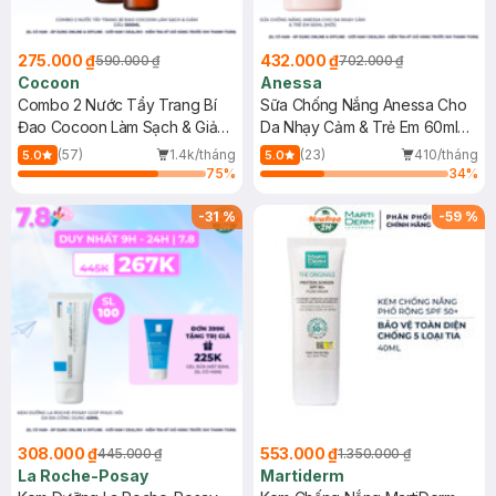
275.000 ₫
432.000 ₫
590.000 ₫
702.000 ₫
Cocoon
Anessa
Combo 2 Nước Tẩy Trang Bí
Sữa Chống Nắng Anessa Cho
Đao Cocoon Làm Sạch & Giảm
Da Nhạy Cảm & Trẻ Em 60ml
Dầu 500ml
(Mới)
(57)
1.4k/tháng
(23)
410/tháng
5.0
5.0
75
%
34
%
-
31
%
-
59
%
308.000 ₫
553.000 ₫
445.000 ₫
1.350.000 ₫
La Roche-Posay
Martiderm