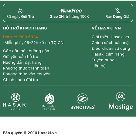
return
nowfree
price
HỖ TRỢ KHÁCH HÀNG
VỀ HASAKI.VN
Hotline:
1800 6324
Giới thiệu Hasaki.vn
(Miễn phí , 08-22h kể cả T7, CN)
Chính sách bảo mật
Điều khoản sử dụng
Các câu hỏi thường gặp
Hasaki cẩm nang
Gửi yêu cầu hỗ trợ
Tuyển dụng
Hướng dẫn đặt hàng
Liên hệ
Phương thức thanh toán
Phương thức vận chuyển
Chính sách đổi trả
Synctives
Clinic
Dermahair
Mastige
Bản quyền © 2016 Hasaki.vn