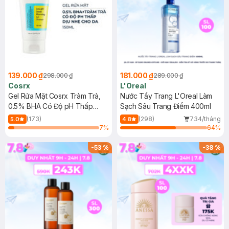
139.000 ₫
181.000 ₫
298.000 ₫
289.000 ₫
Cosrx
L'Oreal
Gel Rửa Mặt Cosrx Tràm Trà,
Nước Tẩy Trang L'Oreal Làm
0.5% BHA Có Độ pH Thấp
Sạch Sâu Trang Điểm 400ml
150ml
(173)
(298)
734/tháng
5.0
4.8
7
%
64
%
-
53
%
-
38
%