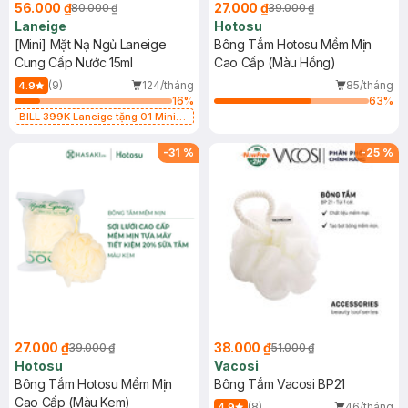
56.000 ₫
27.000 ₫
80.000 ₫
39.000 ₫
Laneige
Hotosu
[Mini] Mặt Nạ Ngủ Laneige
Bông Tắm Hotosu Mềm Mịn
Cung Cấp Nước 15ml
Cao Cấp (Màu Hồng)
(9)
124/tháng
85/tháng
4.9
16
%
63
%
BILL 399K Laneige tặng 01 Mini
Mặt Nạ Ngủ Laneige Cung Cấp
Nước 15ml (SL có hạn)
-
31
%
-
25
%
27.000 ₫
38.000 ₫
39.000 ₫
51.000 ₫
Hotosu
Vacosi
Bông Tắm Hotosu Mềm Mịn
Bông Tắm Vacosi BP21
Cao Cấp (Màu Kem)
(8)
46/tháng
4.9