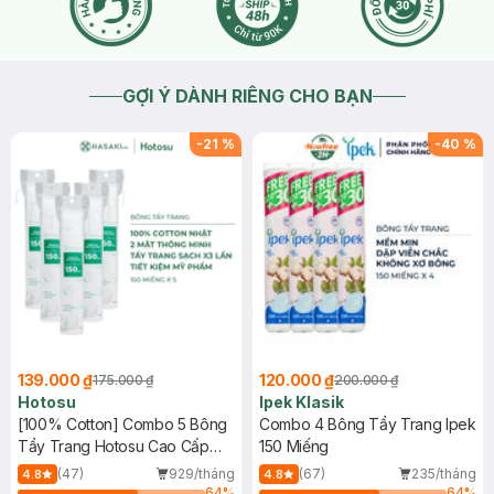
2025-12-27
Thích
0
GỢI Ý DÀNH RIÊNG CHO BẠN
-
21
%
-
40
%
139.000 ₫
120.000 ₫
175.000 ₫
200.000 ₫
Hotosu
Ipek Klasik
[100% Cotton] Combo 5 Bông
Combo 4 Bông Tẩy Trang Ipek
Tẩy Trang Hotosu Cao Cấp
150 Miếng
150 Miếng
(47)
929/tháng
(67)
235/tháng
4.8
4.8
64
%
64
%