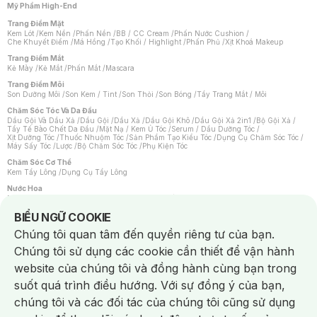
Mỹ Phẩm High-End
Trang Điểm Mặt
Kem Lót
/
Kem Nền
/
Phấn Nền
/
BB / CC Cream
/
Phấn Nước Cushion
/
Che Khuyết Điểm
/
Má Hồng
/
Tạo Khối / Highlight
/
Phấn Phủ
/
Xịt Khoá Makeup
Trang Điểm Mắt
Kẻ Mày
/
Kẻ Mắt
/
Phấn Mắt
/
Mascara
Trang Điểm Môi
Son Dưỡng Môi
/
Son Kem / Tint
/
Son Thỏi
/
Son Bóng
/
Tẩy Trang Mắt / Môi
Chăm Sóc Tóc Và Da Đầu
Dầu Gội Và Dầu Xả
/
Dầu Gội
/
Dầu Xả
/
Dầu Gội Khô
/
Dầu Gội Xả 2in1
/
Bộ Gội Xả
/
Tẩy Tế Bào Chết Da Đầu
/
Mặt Nạ / Kem Ủ Tóc
/
Serum / Dầu Dưỡng Tóc
/
Xịt Dưỡng Tóc
/
Thuốc Nhuộm Tóc
/
Sản Phẩm Tạo Kiểu Tóc
/
Dụng Cụ Chăm Sóc Tóc
/
Máy Sấy Tóc
/
Lược
/
Bộ Chăm Sóc Tóc
/
Phụ Kiện Tóc
Chăm Sóc Cơ Thể
Kem Tẩy Lông
/
Dụng Cụ Tẩy Lông
Nước Hoa
Nước Hoa Nữ
/
Nước Hoa Nam
/
Nước Hoa Cao Cấp
/
Xịt Thơm Toàn Thân
/
Nước Hoa Vùng Kín
Notice about cookies usage
BIỂU NGỮ COOKIE
Chăm Sóc Cá Nhân
Chúng tôi quan tâm đến quyền riêng tư của bạn.
Chống Muỗi
/
Khẩu Trang
/
Máy Massage
/
Mặt Nạ Xông Hơi
/
Nước Rửa Tay
/
Sản Phẩm Chăm Sóc Khác
/
Bàn Chải Đánh Răng
/
Bàn Chải Điện
/
Chúng tôi sử dụng các cookie cần thiết để vận hành
Hỗ Trợ Trắng Răng
/
Kem Đánh Răng
/
Máy Tăm Nước
/
Nước Súc Miệng
/
Tăm / Chỉ Nha Khoa
/
Xịt Thơm Miệng
/
Dung Dịch Vệ Sinh
/
Dưỡng Vùng Kín
/
website của chúng tôi và đồng hành cùng bạn trong
Khăn Ướt Vệ Sinh Vùng Kín
/
Băng Vệ Sinh
/
Tampon
/
Bọt Cạo Râu
/
Dao Cạo Râu
/
Máy Cạo Râu
suốt quá trình điều hướng. Với sự đồng ý của bạn,
Vấn Đề Về Da
chúng tôi và các đối tác của chúng tôi cũng sử dụng
Da Dầu / Lỗ Chân Lông To
/
Da Khô / Mất Nước
/
Da Lão Hóa
/
Da Mụn
/
Da Nhạy Cảm / Kích Ứng
/
Da Xỉn Màu
/
Thâm / Nám / Tàn Nhang
/