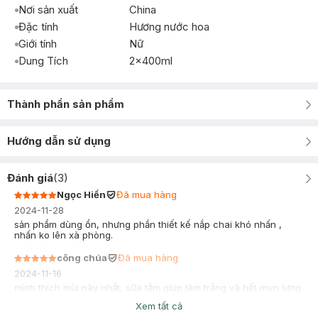
Nơi sản xuất
China
Đặc tính
Hương nước hoa
Giới tính
Nữ
Dung Tích
2x400ml
Thành phần sản phẩm
Hướng dẫn sử dụng
Đánh giá
(
3
)
Ngọc Hiền
Đã mua hàng
2024-11-28
sản phẩm dùng ổn, nhưng phần thiết kế nắp chai khó nhấn ,
nhấn ko lên xà phòng.
công chúa
Đã mua hàng
2024-11-16
mình thích mùi này nhất, sữa tắm giúp làm trắng và hết mụn lưng
thật nha mn
Xem tất cả