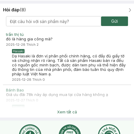
Hỏi đáp
(
8
)
Gửi
trần thị tú
đó là hàng gia công mà?
2025-12-28
Thích
2
Hasaki
Dạ Hasaki là đơn vị phân phối chính hãng, có đầy đủ giấy tờ
và chứng nhận rõ ràng. Tất cả sản phẩm Hasaki bán ra đều
có nguồn gốc minh bạch, được dán tem phụ và thể hiện đầy
đủ thông tin của nhà phân phối, đảm bảo tuân thủ quy định
pháp luật Việt Nam ạ.
2025-12-28
Thích
0
Bánh Bao
Giá ưu đãi 78k này áp dụng mua tại cửa hàng không ạ
2025-12-27
Thích
0
Hasaki
Dạ chương trình deal của Hasaki chạy theo từng thời điểm và
Xem tất cả
khung giờ khác nhau. Nên tuỳ vào khung giờ mà sản phẩm sẽ
có sự chênh lệch và khác về giá đó ạ. Những sản phẩm deal
đều có giới hạn về số lượng nên khi hết số lượng sản phẩm
sẽ set về giá ban đầu, hoặc bên mình mở 1 deal ưu đãi khác ạ