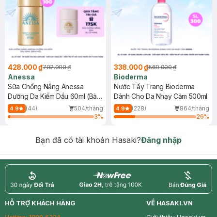
428.000 ₫
338.000 ₫
702.000 ₫
560.000 ₫
Anessa
Bioderma
Sữa Chống Nắng Anessa
Nước Tẩy Trang Bioderma
Dưỡng Da Kiềm Dầu 60ml (Bản
Dành Cho Da Nhạy Cảm 500ml
Mới)
(44)
504/tháng
(228)
864/tháng
4.9
4.9
3
%
26
%
Bạn đã có tài khoản Hasaki?
Đăng nhập
return
nowfree
price
HỖ TRỢ KHÁCH HÀNG
VỀ HASAKI.VN