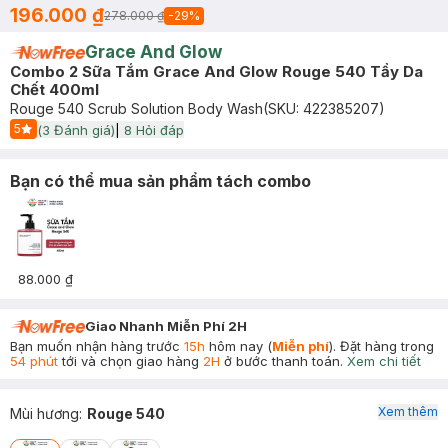
196.000 ₫
278.000 ₫
-
29
%
Grace And Glow
Combo 2 Sữa Tắm Grace And Glow Rouge 540 Tẩy Da
Chết 400ml
Rouge 540 Scrub Solution Body Wash
(SKU:
422385207
)
5
(
3
Đánh giá)
|
8
Hỏi đáp
Start Icon
Bạn có thể mua sản phẩm tách combo
88.000 ₫
Giao Nhanh Miễn Phí 2H
Bạn muốn nhận hàng trước
15h
hôm nay (
Miễn phí
). Đặt hàng trong
54 phút
tới và chọn giao hàng
2H
ở bước thanh toán.
Xem chi tiết
Xem thêm
Mùi hương
:
Rouge 540