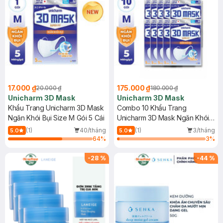
17.000 ₫
175.000 ₫
20.000 ₫
180.000 ₫
Unicharm 3D Mask
Unicharm 3D Mask
Khẩu Trang Unicharm 3D Mask
Combo 10 Khẩu Trang
Ngăn Khói Bụi Size M Gói 5 Cái
Unicharm 3D Mask Ngăn Khói
Bụi Size M 5 Miếng/Gói
(1)
40/tháng
(1)
3/tháng
5.0
5.0
64
%
3
%
-
28
%
-
44
%