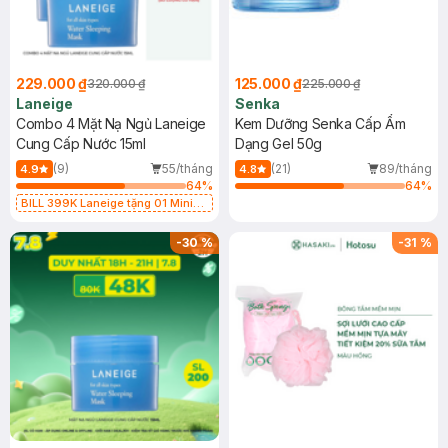
229.000 ₫
125.000 ₫
320.000 ₫
225.000 ₫
Laneige
Senka
Combo 4 Mặt Nạ Ngủ Laneige
Kem Dưỡng Senka Cấp Ẩm
Cung Cấp Nước 15ml
Dạng Gel 50g
(9)
55/tháng
(21)
89/tháng
4.9
4.8
64
%
64
%
BILL 399K Laneige tặng 01 Mini
Mặt Nạ Ngủ Laneige Cung Cấp
Nước 15ml (SL có hạn)
-
30
%
-
31
%