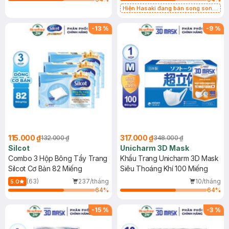
Hiện Hasaki đang bán song song
2 mẫu cũ - mới
-
13
%
-
9
%
115.000 ₫
317.000 ₫
132.000 ₫
348.000 ₫
Silcot
Unicharm 3D Mask
Combo 3 Hộp Bông Tẩy Trang
Khẩu Trang Unicharm 3D Mask
Silcot Cơ Bản 82 Miếng
Siêu Thoáng Khí 100 Miếng
(63)
237/tháng
10/tháng
5.0
64
%
64
%
-
15
%
-
3
%