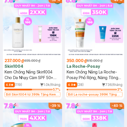
237.000 ₫
350.000 ₫
495.000 ₫
610.000 ₫
Skin1004
La Roche-Posay
Kem Chống Nắng Skin1004
Kem Chống Nắng La Roche-
Cho Da Nhạy Cảm SPF 50+
Posay Phổ Rộng, Nâng Tông
50ml
Kiềm Dầu 50ml
(119)
1.0k/tháng
(28)
736/tháng
4.8
4.9
57
%
3
%
Bill Skin1004 từ 399k Tặng Kem
Bill La roche-posay 399K Tặng
Chống Nắng Cho Da Nhạy Cảm
Gel rửa mặt da dầu nhạy cảm 50ml
SPF 50+ 20ml (SL Có Hạn)
(SL có hạn)
-
39
%
-
40
%