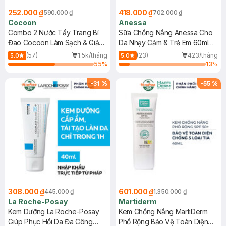
252.000 ₫
418.000 ₫
590.000 ₫
702.000 ₫
Cocoon
Anessa
Combo 2 Nước Tẩy Trang Bí
Sữa Chống Nắng Anessa Cho
Đao Cocoon Làm Sạch & Giảm
Da Nhạy Cảm & Trẻ Em 60ml
Dầu 500ml
(Mới)
(57)
1.5k/tháng
(23)
423/tháng
5.0
5.0
55
%
13
%
-
31
%
-
55
%
308.000 ₫
601.000 ₫
445.000 ₫
1.350.000 ₫
La Roche-Posay
Martiderm
Kem Dưỡng La Roche-Posay
Kem Chống Nắng MartiDerm
Giúp Phục Hồi Da Đa Công
Phổ Rộng Bảo Vệ Toàn Diện