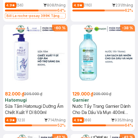
Dụng 40ml
40ml
(56)
808/tháng
(110)
231/tháng
4.9
4.9
64
%
62
%
Bill La roche-posay 399K Tặng
Gel rửa mặt da dầu nhạy cảm 50ml
(SL có hạn)
-
60
%
-
38
%
82.000 ₫
129.000 ₫
205.000 ₫
209.000 ₫
Hatomugi
Garnier
Sữa Tắm Hatomugi Dưỡng Ẩm
Nước Tẩy Trang Garnier Dành
Chiết Xuất Ý Dĩ 800ml
Cho Da Dầu Và Mụn 400ml
(Mới)
(123)
714/tháng
(69)
935/tháng
4.9
4.9
52
%
64
%
-
42
%
-
42
%