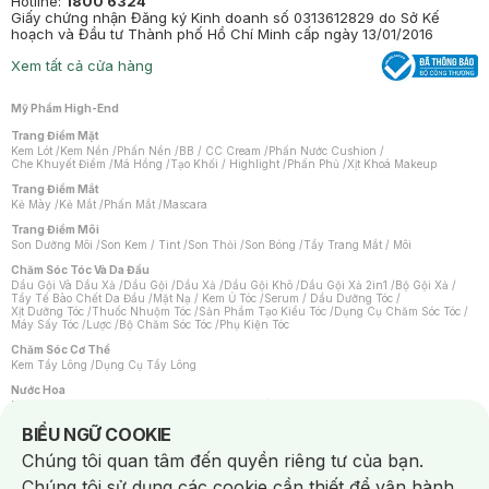
Hotline:
1800 6324
Giấy chứng nhận Đăng ký Kinh doanh số 0313612829 do Sở Kế
hoạch và Đầu tư Thành phố Hồ Chí Minh cấp ngày 13/01/2016
Xem tất cả cửa hàng
Mỹ Phẩm High-End
Trang Điểm Mặt
Kem Lót
/
Kem Nền
/
Phấn Nền
/
BB / CC Cream
/
Phấn Nước Cushion
/
Che Khuyết Điểm
/
Má Hồng
/
Tạo Khối / Highlight
/
Phấn Phủ
/
Xịt Khoá Makeup
Trang Điểm Mắt
Kẻ Mày
/
Kẻ Mắt
/
Phấn Mắt
/
Mascara
Trang Điểm Môi
Son Dưỡng Môi
/
Son Kem / Tint
/
Son Thỏi
/
Son Bóng
/
Tẩy Trang Mắt / Môi
Chăm Sóc Tóc Và Da Đầu
Dầu Gội Và Dầu Xả
/
Dầu Gội
/
Dầu Xả
/
Dầu Gội Khô
/
Dầu Gội Xả 2in1
/
Bộ Gội Xả
/
Tẩy Tế Bào Chết Da Đầu
/
Mặt Nạ / Kem Ủ Tóc
/
Serum / Dầu Dưỡng Tóc
/
Xịt Dưỡng Tóc
/
Thuốc Nhuộm Tóc
/
Sản Phẩm Tạo Kiểu Tóc
/
Dụng Cụ Chăm Sóc Tóc
/
Máy Sấy Tóc
/
Lược
/
Bộ Chăm Sóc Tóc
/
Phụ Kiện Tóc
Chăm Sóc Cơ Thể
Kem Tẩy Lông
/
Dụng Cụ Tẩy Lông
Nước Hoa
Nước Hoa Nữ
/
Nước Hoa Nam
/
Nước Hoa Cao Cấp
/
Xịt Thơm Toàn Thân
/
Nước Hoa Vùng Kín
Notice about cookies usage
BIỂU NGỮ COOKIE
Chăm Sóc Cá Nhân
Chúng tôi quan tâm đến quyền riêng tư của bạn.
Chống Muỗi
/
Khẩu Trang
/
Máy Massage
/
Mặt Nạ Xông Hơi
/
Nước Rửa Tay
/
Sản Phẩm Chăm Sóc Khác
/
Bàn Chải Đánh Răng
/
Bàn Chải Điện
/
Chúng tôi sử dụng các cookie cần thiết để vận hành
Hỗ Trợ Trắng Răng
/
Kem Đánh Răng
/
Máy Tăm Nước
/
Nước Súc Miệng
/