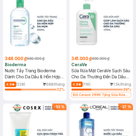
348.000 ₫
341.000 ₫
560.000 ₫
490.000 ₫
Bioderma
CeraVe
Nước Tẩy Trang Bioderma
Sữa Rửa Mặt CeraVe Sạch Sâu
Dành Cho Da Dầu & Hỗn Hợp
Cho Da Thường Đến Da Dầu
500ml
473ml
(228)
688/tháng
(116)
1.5k/tháng
4.9
4.9
32
%
39
%
Bill Cerave 299K Tặng Sữa Rửa
Mặt Cerave 30ml (SL có hạn)
-
53
%
-
37
%