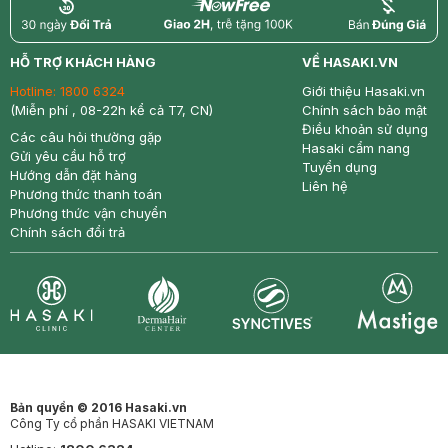
return
nowfree
price
HỖ TRỢ KHÁCH HÀNG
VỀ HASAKI.VN
Hotline:
1800 6324
Giới thiệu Hasaki.vn
(Miễn phí , 08-22h kể cả T7, CN)
Chính sách bảo mật
Điều khoản sử dụng
Các câu hỏi thường gặp
Hasaki cẩm nang
Gửi yêu cầu hỗ trợ
Tuyển dụng
Hướng dẫn đặt hàng
Liên hệ
Phương thức thanh toán
Phương thức vận chuyển
Chính sách đổi trả
Synctives
Clinic
Dermahair
Mastige
Bản quyền © 2016 Hasaki.vn
Công Ty cổ phần HASAKI VIETNAM