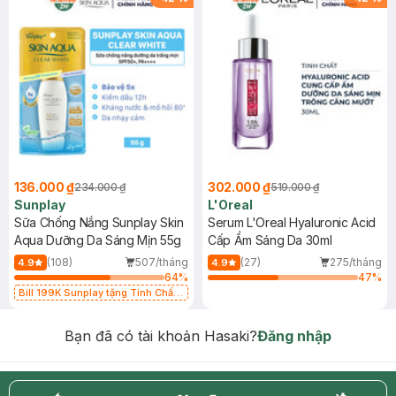
136.000 ₫
302.000 ₫
234.000 ₫
519.000 ₫
Sunplay
L'Oreal
Sữa Chống Nắng Sunplay Skin
Serum L'Oreal Hyaluronic Acid
Aqua Dưỡng Da Sáng Mịn 55g
Cấp Ẩm Sáng Da 30ml
(108)
507/tháng
(27)
275/tháng
4.9
4.9
64
%
47
%
Bill 199K Sunplay tặng Tinh Chất
Chống Nắng 7g trị giá 30K (SL có
hạn)
Bạn đã có tài khoản Hasaki?
Đăng nhập