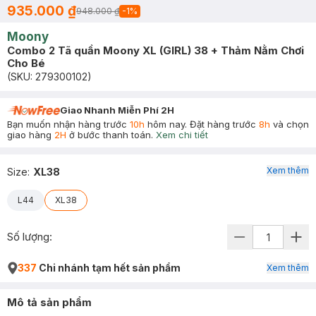
935.000 ₫
948.000 ₫
-
1
%
Moony
Combo 2 Tã quần Moony XL (GIRL) 38 + Thảm Nằm Chơi
Cho Bé
(SKU:
279300102
)
Giao Nhanh Miễn Phí 2H
Bạn muốn nhận hàng trước
10h
hôm nay. Đặt hàng trước
8h
và chọn
giao hàng
2H
ở bước thanh toán.
Xem chi tiết
Xem thêm
Size
:
XL38
L44
XL38
Số lượng:
337
Chi nhánh tạm hết sản phẩm
Xem thêm
Mô tả sản phẩm