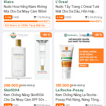
Klairs
L'Oreal
Nước Hoa Hồng Klairs Không
Nước Tẩy Trang L'Oreal Tươi
Mùi Cho Da Nhạy Cảm 180ml
Mát Cho Da Dầu, Hỗn Hợp
400ml
(148)
1.7k/tháng
(298)
2.0k/tháng
4.8
4.8
84
%
84
%
Bill Klairs từ 299k Tặng Mặt Nạ
Làm Dịu Da & Kiểm Soát Dầu Nhờn
25ml (SL Có Hạn)
-
46
%
-
38
%
266.000 ₫
381.000 ₫
495.000 ₫
610.000 ₫
Skin1004
La Roche-Posay
Kem Chống Nắng Skin1004
Kem Chống Nắng La Roche-
Cho Da Nhạy Cảm SPF 50+
Posay Phổ Rộng, Nâng Tông
50ml
Kiềm Dầu 50ml
(119)
905/tháng
(28)
676/tháng
4.8
4.9