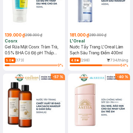
139.000 ₫
181.000 ₫
298.000 ₫
289.000 ₫
Cosrx
L'Oreal
Gel Rửa Mặt Cosrx Tràm Trà,
Nước Tẩy Trang L'Oreal Làm
0.5% BHA Có Độ pH Thấp
Sạch Sâu Trang Điểm 400ml
150ml
(173)
(298)
734/tháng
5.0
4.8
9
%
64
%
-
57
%
-
40
%