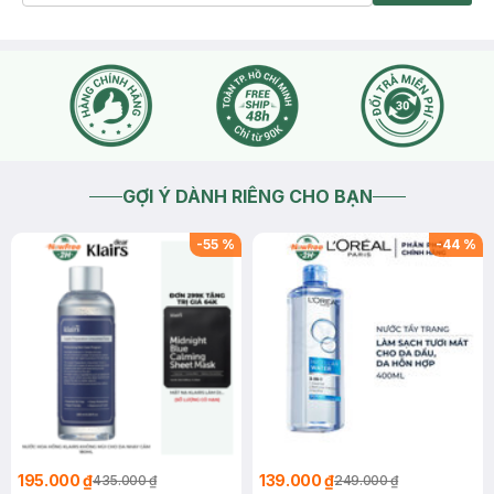
GỢI Ý DÀNH RIÊNG CHO BẠN
-
55
%
-
44
%
195.000 ₫
139.000 ₫
435.000 ₫
249.000 ₫