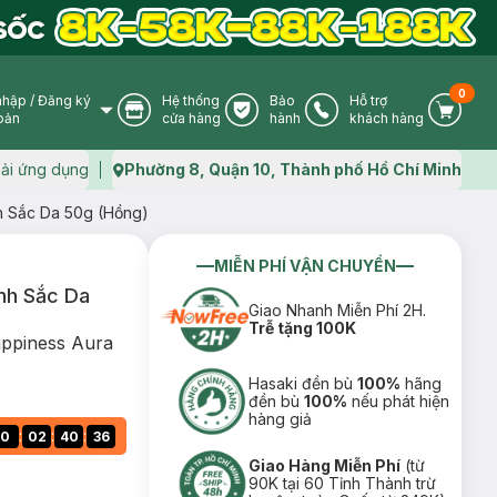
0
nhập
/
Đăng ký
Hệ thống
Bảo
Hỗ trợ
User Icon
Store Icon
Warranty Icon
Phone Icon
Cart I
oản
cửa hàng
hành
khách hàng
ải ứng dụng
Phường 8, Quận 10, Thành phố Hồ Chí Minh
Map icon
h Sắc Da 50g (Hồng)
MIỄN PHÍ VẬN CHUYỂN
nh Sắc Da
Giao Nhanh Miễn Phí 2H.
Trễ tặng 100K
ppiness Aura
Hasaki đền bù
100%
hãng
đền bù
100%
nếu phát hiện
hàng giả
:
:
:
0
02
40
34
Giao Hàng Miễn Phí
(từ
90K tại 60 Tỉnh Thành trừ