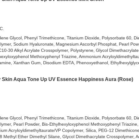
UV Essence Latte Beige (Cam)
UV Essence Blue (Xanh Dương) (
Mẫu mới nhất!
)
C.
ene Glycol, Phenyl Trimethicone, Titanium Dioxide, Polysorbate 60, Di
olymer, Sodium Hyaluronate, Magnesium Ascorbyl Phosphat, Pearl Pow
/C10-30 Alkyl Acrylate Crosspolymer, Polystyrene, Glycol Dimethacrylat
hylhexyloxyphenol Methoxyphenyl Triazine, Ammonium Acryloyldimethylta
lamine, Xanthan Gum, Disodium EDTA, Phenoxyethanol, Ethylhexylglyce
lay Skin Aqua Tone Up UV Essence Happiness Aura (Rose)
ene Glycol, Phenyl Trimethicone, Titanium Dioxide, Polysorbate 60, Di
lymer, Pearl Powder, Bis-Ethylhexyloxyphenol Methoxyphenyl Triazin
m Acryloyldimethyltaurate/VP Copolymer, Silica, PEG-12 Dimethicone
Methyl Ether Dimethyl Silane, Glycol Dimethacrylate Crosspolymer, A