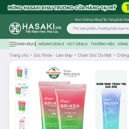
Kem Chống Nắng
Tẩy Trang
Sữa Rửa
Logo
DANH MỤC
HASAKI DEALS
HOT DEALS
THƯƠNG HIỆU
HÀNG 
Hamburger icon
Trang chủ
Sức Khỏe - Làm Đẹp
Chăm Sóc Da Mặt
Chống