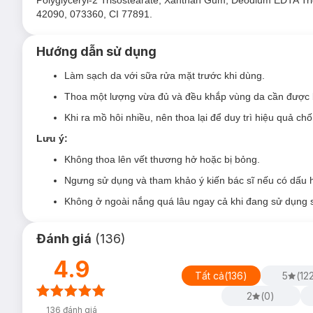
Polyglyceryl-2 Trisostearate, Xanthan Gum, Deodium EDTA Tr
42090, 073360, CI 77891.
Tinh Chất Chống Nắng Sunplay Skin Aqua Tone Up 
Hướng dẫn sử dụng
Với kết cấu dạng tinh chất phù hợp cho da thường, da k
Làm sạch da với sữa rửa mặt trước khi dùng.
Dùng hằng ngày, dành riêng cho mặt.
Thoa một lượng vừa đủ và đều khắp vùng da cần được b
Độ an toàn:
Khi ra mồ hôi nhiều, nên thoa lại để duy trì hiệu quả ch
Không chứa cồn
Lưu ý:
Không gây khô da
Không thoa lên vết thương hở hoặc bị bỏng.
Dịu nhẹ cho da nhạy cảm
Ngưng sử dụng và tham khảo ý kiến bác sĩ nếu có dấu h
1. Tinh Chất Chống Nắng Sunplay Hiệu Chỉnh
Không ở ngoài nắng quá lâu ngay cả khi đang sử dụng
Đánh giá
(
136
)
4.9
Tất cả
(
136
)
5
(
12
2
(
0
)
136
đánh giá