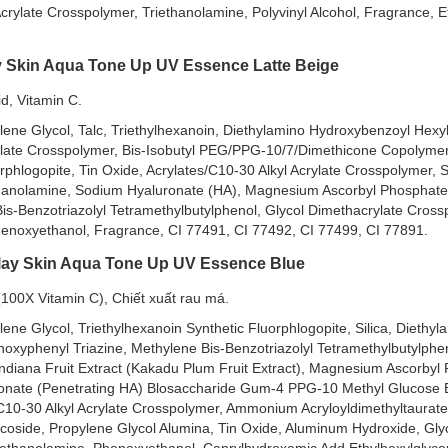
crylate Crosspolymer, Triethanolamine, Polyvinyl Alcohol, Fragrance, Et
ay Skin Aqua Tone Up UV Essence Latte Beige
id, Vitamin C.
ene Glycol, Talc, Triethylhexanoin, Diethylamino Hydroxybenzoyl Hexyl
ylate Crosspolymer, Bis-Isobutyl PEG/PPG-10/7/Dimethicone Copolyme
phlogopite, Tin Oxide, Acrylates/C10-30 Alkyl Acrylate Crosspolymer, Si
thanolamine, Sodium Hyaluronate (HA), Magnesium Ascorbyl Phosphat
is-Benzotriazolyl Tetramethylbutylphenol, Glycol Dimethacrylate Cross
Phenoxyethanol, Fragrance, CI 77491, CI 77492, CI 77499, CI 77891.
lay Skin Aqua Tone Up UV Essence Blue
100X Vitamin C), Chiết xuất rau má.
ne Glycol, Triethylhexanoin Synthetic Fluorphlogopite, Silica, Diethyl
oxyphenyl Triazine, Methylene Bis-Benzotriazolyl Tetramethylbutylphe
andiana Fruit Extract (Kakadu Plum Fruit Extract), Magnesium Ascorbyl
onate (Penetrating HA) Blosaccharide Gum-4 PPG-10 Methyl Glucose 
/C10-30 Alkyl Acrylate Crosspolymer, Ammonium Acryloyldimethyltaurat
oside, Propylene Glycol Alumina, Tin Oxide, Aluminum Hydroxide, Glyc