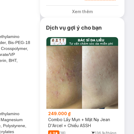
tặng Tinh Chất
Chống Nắng 7g trị
Xem thêm
giá 30K (SL có
hạn)
Dịch vụ gợi ý cho bạn
ethylamino
der, Bis-PEG-18
e Crosspolymer,
urate/VP
rin, BHT,
249.000 ₫
ethylamino
Combo Lấy Mụn + Mặt Nạ Jean
e, Magnesium
D'Arcel + Chiếu ASSH
, Polystyrene,
crylates
(18)
136.1k/tháng
4.9