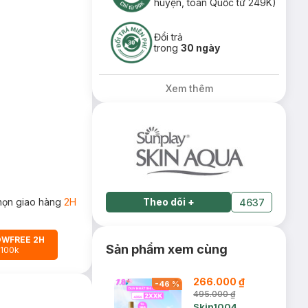
huyện, toàn Quốc từ 249K)
Đổi trả
trong
30 ngày
Xem thêm
họn giao hàng
2H
Theo dõi
+
4637
OWFREE 2H
Sản phẩm xem cùng
 100k
266.000 ₫
-
46
%
495.000 ₫
Skin1004