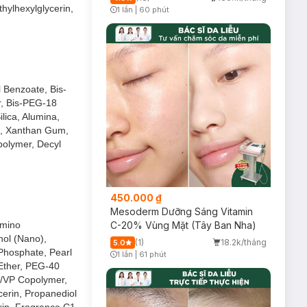
hylhexylglycerin,
1 lần
|
60 phút
Timer Gray Icon
 Benzoate, Bis-
r, Bis-PEG-18
lica, Alumina,
e, Xanthan Gum,
polymer, Decyl
450.000 ₫
Mesoderm Dưỡng Sáng Vitamin
amino
C-20% Vùng Mặt (Tây Ban Nha)
nol (Nano),
(1)
18.2k/tháng
5.0
 Phosphate, Pearl
1 lần
|
61 phút
Timer Gray Icon
Ether, PEG-40
e/VP Copolymer,
erin, Propanediol