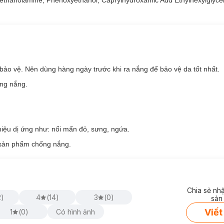
iethanolamine, Phenoxyethanol, Caprylhydroxamic Add Ethylhexylglyce
UV Essence phù hợp với loại da nào?
hô.
ảo vệ. Nên dùng hàng ngày trước khi ra nắng để bảo vệ da tốt nhất.
ống nắng.
iệu dị ứng như: nổi mẩn đỏ, sưng, ngứa.
 Sắc Da Skin Aqua Tone Up UV Essence Lavender
 sản phẩm chống nắng.
Chia sẻ nh
2
)
4
(
14
)
3
(
0
)
sản
Viết
1
(
0
)
Có hình ảnh