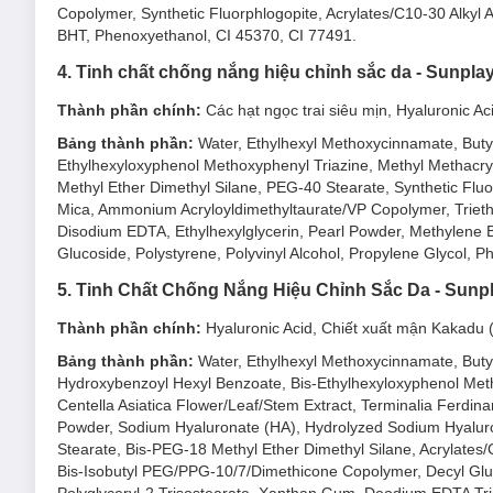
Copolymer, Synthetic Fluorphlogopite, Acrylates/C10-30 Alkyl A
BHT, Phenoxyethanol, CI 45370, CI 77491.
4. Tinh chất chống nắng hiệu chỉnh sắc da - Sunpl
Thành phần chính:
Các hạt ngọc trai siêu mịn, Hyaluronic Ac
Bảng thành phần:
Water, Ethylhexyl Methoxycinnamate, Butyl
Ethylhexyloxyphenol Methoxyphenyl Triazine, Methyl Methacr
Methyl Ether Dimethyl Silane, PEG-40 Stearate, Synthetic Fluor
Mica, Ammonium Acryloyldimethyltaurate/VP Copolymer, Trie
Disodium EDTA, Ethylhexylglycerin, Pearl Powder, Methylene B
Glucoside, Polystyrene, Polyvinyl Alcohol, Propylene Glycol, 
5. Tinh Chất Chống Nắng Hiệu Chỉnh Sắc Da - Sunp
Thành phần chính:
Hyaluronic Acid, Chiết xuất mận Kakadu (
Bảng thành phần:
Water, Ethylhexyl Methoxycinnamate, Butyle
Hydroxybenzoyl Hexyl Benzoate, Bis-Ethylhexyloxyphenol Meth
Centella Asiatica Flower/Leaf/Stem Extract, Terminalia Ferdin
Powder, Sodium Hyaluronate (HA), Hydrolyzed Sodium Hyalur
Stearate, Bis-PEG-18 Methyl Ether Dimethyl Silane, Acrylates
Bis-Isobutyl PEG/PPG-10/7/Dimethicone Copolymer, Decyl Gluc