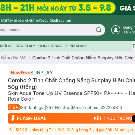
 Mặt
Tẩy tế bào chết
Ariel
Nước Giặt
Bagsmart
Đăng 
Search icon
Tài kh
T
MỚI VỀ
BÁN CHẠY
CLINIC & SPA
DERMAHAIR
 Nắng Da Mặt
Combo 2 Tinh Chất Chống Nắng Sunplay Hiệu Chỉn
SUNPLAY
Combo 2 Tinh Chất Chống Nắng Sunplay Hiệu Chỉ
50g (Hồng)
Skin Aqua Tone Up UV Essence SPF50+ PA++++ - Ha
Rose Color
4.9
136
đánh giá
|
267
Hỏi đáp
|
Mã sản phẩm:
422224813
KẾT THÚC TRONG
Bill 199K Sunplay tặng Tinh Chất Chống Nắng 7g trị giá 30K (SL có hạn)