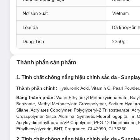
Nơi sản xuất
Vietnam
Loại da
Da khô/Hỗn 
Dung Tích
2x50g
Thành phần sản phẩm
1. Tinh chất chống nắng hiệu chỉnh sắc da - Sunp
Thành phần chính:
Hyaluronic Acid, Vitamin C, Pearl Powder
Bảng thành phần:
Water,Ethylhexyl Methoxycinnamate, Butyl
Tinh Chất Chống Nắng Sunplay Hiệu Chỉnh Sắc Da Skin
Benzoate, Methyl Methacrylate Crosspolymer, Sodium Hyaluro
loại:
Silane, Acrylates Copolymer, Polyglyceryl-2 Triisostearate, Ac
Crosspolymer, Silica, Alumina, Synthetic Fluorphlogopite, Ti
Tinh Chất Chống Nắng Sunplay Skin Aqua Tone Up 
Acryloyldimethyltaurate/VP Copolymer, PEG-12 Dimethicone, 
Tinh Chất Chống Nắng Sunplay Skin Aqua Tone Up 
Ethylhexylglycerin, BHT, Fragrance, CI 42090, CI 73360.
Tinh Chất Chống Nắng Sunplay Skin Aqua Tone Up
2. Tinh chất chống nắng hiệu chỉnh sắc da - Sunpl