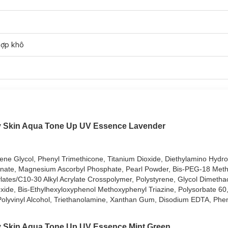
hợp khô
lay Skin Aqua Tone Up UV Essence Lavender
.
ene Glycol, Phenyl Trimethicone, Titanium Dioxide, Diethylamino Hydr
 Aqua Tone Up UV Essence SPF50+ PA++++ 50g
hiện đã có mặt tại
Ha
nate, Magnesium Ascorbyl Phosphate, Pearl Powder, Bis-PEG-18 Methy
rylates/C10-30 Alkyl Acrylate Crosspolymer, Polystyrene, Glycol Dimetha
n Oxide, Bis-Ethylhexyloxyphenol Methoxyphenyl Triazine, Polysorbate 
UV Essence Lavender (Tím)
Polyvinyl Alcohol, Triethanolamine, Xanthan Gum, Disodium EDTA, Phe
UV Essence Mint Green (Xanh)
 UV Essence Happiness Aura (Hồng)
ay Skin Aqua Tone Up UV Essence Mint Green