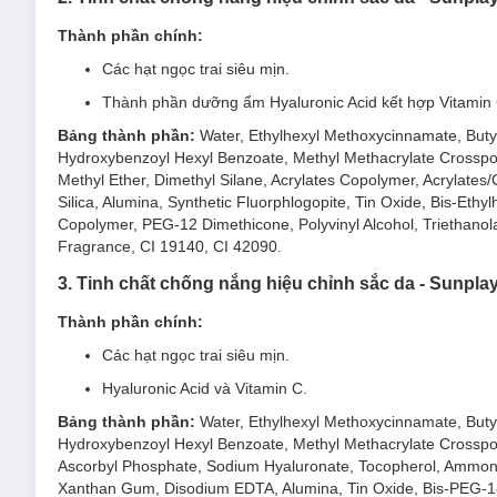
Tinh Chất Chống Nắng Sunplay Skin Aqua Tone Up 
Thành phần chính:
Tinh Chất Chống Nắng Sunplay Skin Aqua Tone Up 
Các hạt ngọc trai siêu mịn.
Thành phần dưỡng ẩm Hyaluronic Acid kết hợp Vitamin 
Bảng thành phần:
Water, Ethylhexyl Methoxycinnamate, Butyl
Hydroxybenzoyl Hexyl Benzoate, Methyl Methacrylate Crossp
Methyl Ether, Dimethyl Silane, Acrylates Copolymer, Acrylates
Silica, Alumina, Synthetic Fluorphlogopite, Tin Oxide, Bis-Et
Copolymer, PEG-12 Dimethicone, Polyvinyl Alcohol, Triethano
Fragrance, CI 19140, CI 42090.
3. Tinh chất chống nắng hiệu chỉnh sắc da - Sunp
Thành phần chính:
Các hạt ngọc trai siêu mịn.
Hyaluronic Acid và Vitamin C.
Bảng thành phần:
Water, Ethylhexyl Methoxycinnamate, Butyl
Hydroxybenzoyl Hexyl Benzoate, Methyl Methacrylate Crosspo
Ascorbyl Phosphate, Sodium Hyaluronate, Tocopherol, Ammoniu
Xanthan Gum, Disodium EDTA, Alumina, Tin Oxide, Bis-PEG-18 