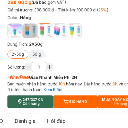
298.000 ₫
(Đã bao gồm VAT)
Giá thị trường:
398.000 ₫
- Tiết kiệm:
100.000 ₫
(
25
%
)
Color
:
Hồng
Dung Tích
:
2x50g
2x50g
50 g
Số lượng:
Giao Nhanh Miễn Phí 2H
Bạn muốn nhận hàng trước
10h
hôm nay. Đặt hàng trước
8h
và c
ở bước thanh toán.
Xem thêm
247/337 CN
MUA NGAY N
GIỎ HÀNG
CART PLUS ICON
Còn hàng
Trễ tặng
D
Đánh giá
Hỏi đáp