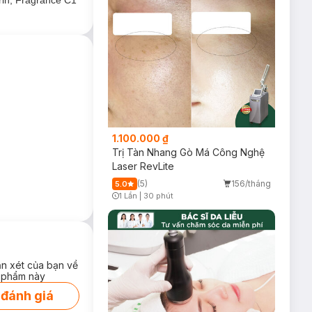
rin, Fragrance C1
1.100.000 ₫
Trị Tàn Nhang Gò Má Công Nghệ
Laser RevLite
(5)
156/tháng
5.0
1 Lần
|
30 phút
Timer Gray Icon
ận xét của bạn về
 phẩm này
 đánh giá