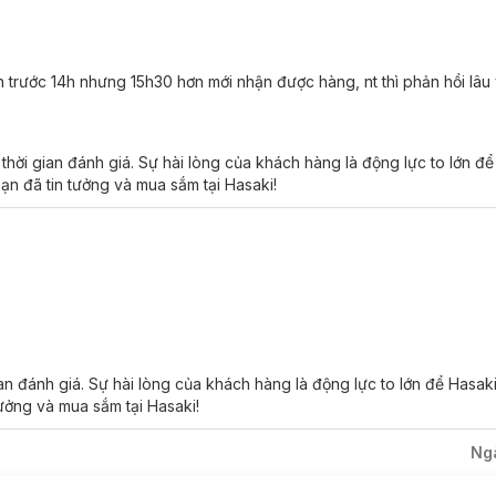
trước 14h nhưng 15h30 hơn mới nhận được hàng, nt thì phản hồi lâu 
ời gian đánh giá. Sự hài lòng của khách hàng là động lực to lớn đ
ạn đã tin tưởng và mua sắm tại Hasaki!
enol Repair Ampoule:
o bảo vệ da bị tổn thương, làm dịu làn da nhạy cảm, mẩn đỏ hoặc kích
sâu, giữ cho làn da luôn mềm mịn và căng mọng.
n đánh giá. Sự hài lòng của khách hàng là động lực to lớn để Hasak
ả năng làm dịu da kích ứng, giảm mẩn đỏ, và hỗ trợ làm lành các tổn 
tưởng và mua sắm tại Hasaki!
hồi mà còn cải thiện kết cấu da, làm mờ các nếp nhăn nhỏ và tăng cư
Ng
tác động của môi trường như bụi bẩn, ô nhiễm và ánh nắng mặt trời.