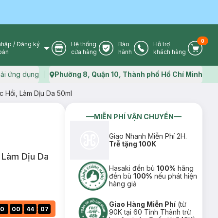
0
nhập
/
Đăng ký
Hệ thống
Bảo
Hỗ trợ
User Icon
Store Icon
Warranty Icon
Phone Icon
Cart I
oản
cửa hàng
hành
khách hàng
ải ứng dụng
Phường 8, Quận 10, Thành phố Hồ Chí Minh
Map icon
c Hồi, Làm Dịu Da 50ml
MIỄN PHÍ VẬN CHUYỂN
Giao Nhanh Miễn Phí 2H.
Trễ tặng 100K
, Làm Dịu Da
Hasaki đền bù
100%
hãng
đền bù
100%
nếu phát hiện
hàng giả
Giao Hàng Miễn Phí
(từ
:
:
:
0
00
44
05
90K tại 60 Tỉnh Thành trừ