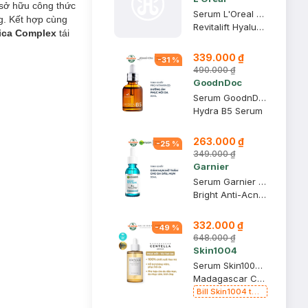
sở hữu công thức
Serum L'Oreal Hyaluronic Acid Cấp Ẩm Sáng Da 30ml
g. Kết hợp cùng
Revitalift Hyaluronic Acid 1.5% Hyaluron Serum
Cica Complex
tái
339.000 ₫
-
31
%
490.000 ₫
GoodnDoc
Serum GoodnDoc Dưỡng Ẩm, Hỗ Trợ Phục Hồi Da 30ml
Hydra B5 Serum
263.000 ₫
-
25
%
349.000 ₫
Garnier
Serum Garnier Giảm Mụn Mờ Thâm Cho Da Dầu, Mụn 30ml
Bright Anti-Acne Booster Serum
332.000 ₫
-
49
%
648.000 ₫
Skin1004
Serum Skin1004 Rau Má Làm Dịu & Hỗ Trợ Phục Hồi Da 100ml
Madagascar Centella Ampoule
Bill Skin1004 từ
399k Tặng Kem