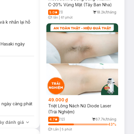
C-20% Vùng Mặt (Tây Ban Nha)
(1)
18.2k/tháng
5.0
1 lần
|
61 phút
Timer Gray Icon
và k nhắn lại hỗ
ể Hasaki ngày
 ứng.
49.000 ₫
i ngày càng phát
thương da nhanh
Triệt Lông Nách Nữ Diode Laser
(Trải Nghiệm)
ờng độ đàn hồi,
(12)
67.7k/tháng
4.7
ày đánh giá
43
%
1 Lần
|
5 phút
Timer Gray Icon