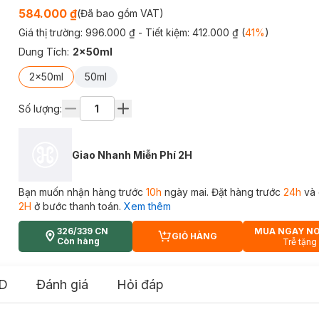
584.000 ₫
(Đã bao gồm VAT)
Giá thị trường:
996.000 ₫
- Tiết kiệm:
412.000 ₫
(
41
%
)
Dung Tích
:
2x50ml
2x50ml
50ml
Số lượng:
Giao Nhanh Miễn Phí 2H
Bạn muốn nhận hàng trước
10h
ngày mai. Đặt hàng trước
24h
và 
2H
ở bước thanh toán.
Xem thêm
326/339 CN
MUA NGAY N
GIỎ HÀNG
CART PLUS ICON
Còn hàng
Trễ tặng
D
Đánh giá
Hỏi đáp