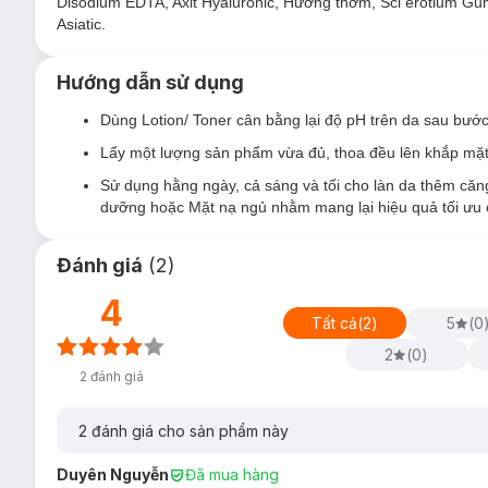
Disodium EDTA, Axit Hyaluronic, Hương thơm, Scl erotium Gum, 
Asiatic.
Hướng dẫn sử dụng
Dùng Lotion/ Toner cân bằng lại độ pH trên da sau bướ
Lấy một lượng sản phẩm vừa đủ, thoa đều lên khắp mặt
Sử dụng hằng ngày, cả sáng và tối cho làn da thêm c
dưỡng hoặc Mặt nạ ngủ nhằm mang lại hiệu quả tối ưu 
Đánh giá
(
2
)
4
Tất cả
(
2
)
5
(
0
2
(
0
)
2
đánh giá
2
đánh giá cho sản phẩm này
Duyên Nguyễn
Đã mua hàng