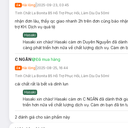
|
4
Hài lòng
2025-09-23, 03:45
Tinh Chất La Bonita B5 Hỗ Trợ Phục Hồi, Làm Dịu Da 50ml
nhận đơn lâu, thấy qc giao nhanh 2h trên đơn cũng báo nhận 
trợ KH. Dịch vụ quá tệ
Hasaki
Hasaki xin chào! Hasaki cảm ơn Duyên Nguyễn đã dành th
càng phát triển hơn nữa về chất lượng dịch vụ. Cảm ơn b
C NGÂN
Đã mua hàng
|
4
Hài lòng
2025-08-25, 16:44
Ưu thế nổi bật của Tinh Chất La Bonita Panth
Tinh Chất La Bonita B5 Hỗ Trợ Phục Hồi, Làm Dịu Da 50ml
Chứa Panthenol (Vitamin B5)
hỗ trợ phục hồi hàng rà
cái chất rất là bết và dính lun
Công thức độc quyền
Moisture B
giúp cung cấp độ ẩm 
Hasaki
Hasaki xin chào! Hasaki cảm ơn C NGÂN đã dành thời gia
5-Cica Complex
- Phức hợp chiết xuất từ rau má có kh
triển hơn nữa về chất lượng dịch vụ. Cảm ơn bạn đã tin 
chóng.
La Bonita Panthenol Repair Ampoule
không chỉ phục 
2
đánh giá cho sản phẩm này
mang lại làn da khỏe khoắn, rạng rỡ hơn.
Tăng cường hàng rào bảo vệ da, hỗ trợ bảo vệ da khỏi 