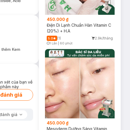
oside, Acid
450.000 ₫
Điện Di Lạnh Chuẩn Hàn Vitamin C
(20%) + H.A
(1)
2.9k/tháng
5.0
1 Lần
|
60 phút
Timer Gray Icon
ng thêm Kem
ận xét của bạn về
 phẩm này
 đánh giá
đánh giá
450.000 ₫
Mesoderm Dưỡng Sáng Vitamin