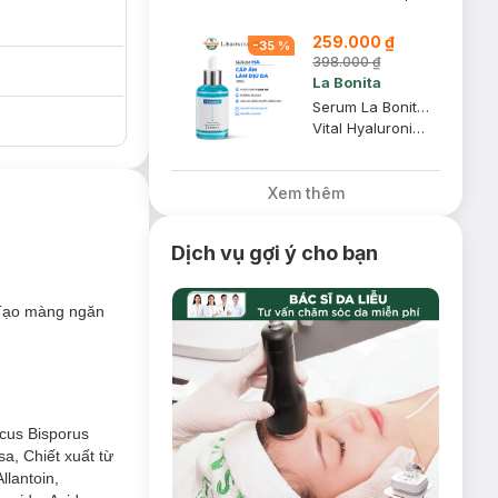
259.000 ₫
-
35
%
398.000 ₫
La Bonita
Serum La Bonita Hyaluronic Acid Cấp Ẩm Dịu Da 50ml
Vital Hyaluronic Acid Serum
Xem thêm
Dịch vụ gợi ý cho bạn
Tạo màng ngăn
icus Bisporus
sa, Chiết xuất từ
llantoin,