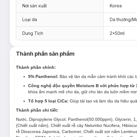
Nơi sản xuất
Korea
Loại da
Da thường/Mọ
Tinh Chất La Bonita Panthenol Repair Ampoul
Dung Tích
2x50ml
Sản phẩm thích hợp cho mọi loại da.
Đối tượng sử dụng Tinh Chất La Bonita Panth
Thành phần sản phẩm
Làn
da nhạy cảm - kích ứng
sau khi thực hiện các liệu
Thành phần chính:
Da tổn thương do mụn hoặc sau nặn mụn.
5% Panthenol:
Bảo vệ làn da mẫn cảm tránh khỏi các t
Da thiếu ẩm - thiếu nước, bong tróc, khô căng.
Công nghệ độc quyền Moisture B với phức hợp từ 1
khóa ẩm mạnh mẽ cho da, giữ cho làn da luôn mềm mị
Tổ hợp 5 loại CiCa:
Giúp tái tạo và làm dịu da hiệu q
Thành phần chi tiết:
Nước, Dipropylene Glycol, Panthenol(50.000ppm), Glycerin, 1,
(Chiết xuất nấm), Chiết xuất rễ cây Nelumbo Nucifera, Hibiscus 
rễ Dioscorea Japonica, Carbomer, Chiết xuất sợi nấm Lentinus 