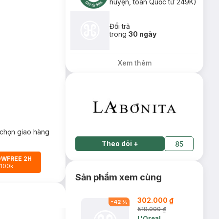
huyện, toàn Quốc từ 249K)
Đổi trả
trong
30 ngày
Xem thêm
chọn giao hàng
Theo dõi
+
85
OWFREE 2H
 100k
Sản phẩm xem cùng
302.000 ₫
-
42
%
519.000 ₫
L'Oreal