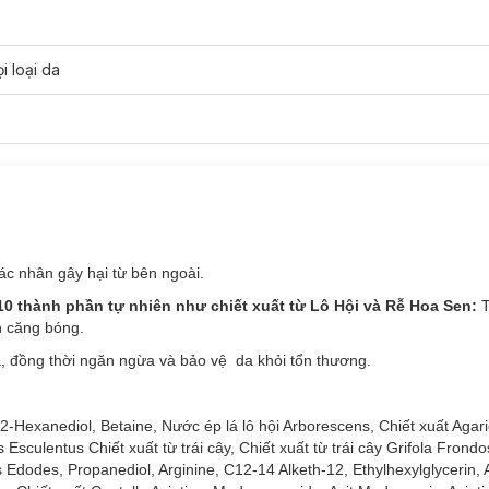
i loại da
e phù hợp với loại da nào?
enol Repair Ampoule:
 pháp thẩm mỹ, xâm lấn như laser, lăn kim...
ác nhân gây hại từ bên ngoài.
0 thành phần tự nhiên như chiết xuất từ Lô Hội và Rễ Hoa Sen:
n căng bóng.
uả, đồng thời ngăn ngừa và bảo vệ da khỏi tổn thương.
2-Hexanediol, Betaine, Nước ép lá lô hội Arborescens, Chiết xuất Agar
Esculentus Chiết xuất từ trái cây, Chiết xuất từ trái cây Grifola Frondo
Edodes, Propanediol, Arginine, C12-14 Alketh-12, Ethylhexylglycerin, A