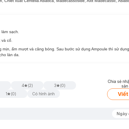
Chiết xuất Centella Asiatica, Madecassoside, Axit Madecassic, Asiatic
c làm sạch.
 và cổ.
ăng mịn, ẩm mượt và căng bóng. Sau bước sử dụng Ampoule thì sử dụ
cho làn da.
Chia sẻ nh
)
4
(
2
)
3
(
0
)
sản
Viết
1
(
0
)
Có hình ảnh
Ngày 