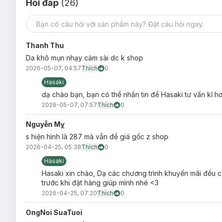
Hỏi đáp
(26)
Kết cấu ampoule mỏng nhẹ, dễ dàng thẩm thấu vào da mà
Thanh Thu
Da khô mụn nhạy cảm sài dc k shop
2026-05-07, 04:57
Thích
0
Hasaki
dạ chào bạn, bạn có thể nhắn tin để Hasaki tư vấn kĩ h
2026-05-07, 07:57
Thích
0
Nguyễn Mỵ
s hiện hình là 287 mà vẫn để giá gốc z shop
2026-04-25, 05:38
Thích
0
Hasaki
Hasaki xin chào, Dạ các chương trình khuyến mãi đều có
trước khi đặt hàng giúp mình nhé <3
2026-04-25, 07:20
Thích
0
OngNoi SuaTuoi