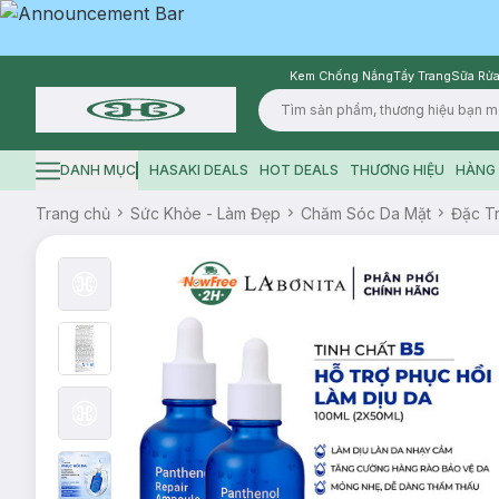
Kem Chống Nắng
Tẩy Trang
Sữa Rửa
Logo
DANH MỤC
HASAKI DEALS
HOT DEALS
THƯƠNG HIỆU
HÀNG 
Hamburger icon
Trang chủ
Sức Khỏe - Làm Đẹp
Chăm Sóc Da Mặt
Đặc Tr