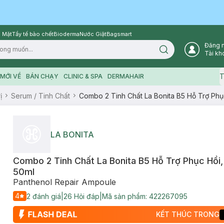
 Mặt
Tẩy tế bào chết
Bioderma
Nước Giặt
Bagsmart
Đăng 
Search icon
Tài kh
T
MỚI VỀ
BÁN CHẠY
CLINIC & SPA
DERMAHAIR
ị
Serum / Tinh Chất
Combo 2 Tinh Chất La Bonita B5 Hỗ Trợ Phụ
LA BONITA
Combo 2 Tinh Chất La Bonita B5 Hỗ Trợ Phục Hồi
50ml
Panthenol Repair Ampoule
4
2
đánh giá
|
26
Hỏi đáp
|
Mã sản phẩm:
422267095
KẾT THÚC TRONG