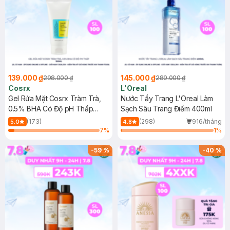
139.000 ₫
145.000 ₫
298.000 ₫
289.000 ₫
Cosrx
L'Oreal
Gel Rửa Mặt Cosrx Tràm Trà,
Nước Tẩy Trang L'Oreal Làm
0.5% BHA Có Độ pH Thấp
Sạch Sâu Trang Điểm 400ml
150ml
(173)
(298)
916/tháng
5.0
4.8
7
%
1
%
-
59
%
-
40
%