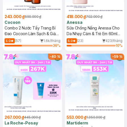
243.000 ₫
418.000 ₫
590.000 ₫
702.000 ₫
Cocoon
Anessa
Combo 2 Nước Tẩy Trang Bí
Sữa Chống Nắng Anessa Cho
Đao Cocoon Làm Sạch & Giảm
Da Nhạy Cảm & Trẻ Em 60ml
Dầu 500ml
(Mới)
(57)
1.6k/tháng
(23)
423/tháng
5.0
5.0
36
%
10
%
-
40
%
-
59
%
267.000 ₫
553.000 ₫
445.000 ₫
1.350.000 ₫
La Roche-Posay
Martiderm