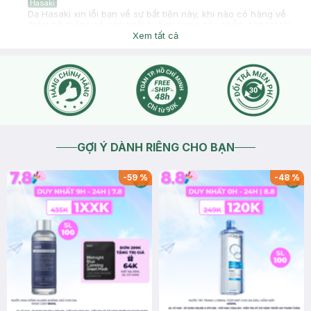
Hasaki
Dạ Hasaki xin lỗi bạn về sự bất tiện này, khi nào có hàng về
thêm hệ thống sẽ cập nhật lại tình trạng sản phẩm còn tại chi
nhánh và thông báo trên Fanpage: Hasaki Beauty & Clinic,
Xem tất cả
trên Website/App Hasaki. Bạn nhớ theo dõi Fanpage,
Website/App Hasaki để cập nhật thông tin chính xác nhất
nhé.
2025-02-03
Thích
0
GỢI Ý DÀNH RIÊNG CHO BẠN
-
59
%
-
48
%