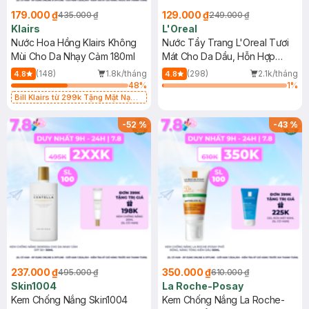
179.000 ₫
129.000 ₫
435.000 ₫
249.000 ₫
Klairs
L'Oreal
Nước Hoa Hồng Klairs Không
Nước Tẩy Trang L'Oreal Tươi
Mùi Cho Da Nhạy Cảm 180ml
Mát Cho Da Dầu, Hỗn Hợp
400ml
(148)
1.8k/tháng
(298)
2.1k/tháng
4.8
4.8
48
%
1
%
Bill Klairs từ 299k Tặng Mặt Nạ
Làm Dịu Da & Kiểm Soát Dầu Nhờn
25ml (SL Có Hạn)
-
52
%
-
43
%
237.000 ₫
350.000 ₫
495.000 ₫
610.000 ₫
Skin1004
La Roche-Posay
Kem Chống Nắng Skin1004
Kem Chống Nắng La Roche-