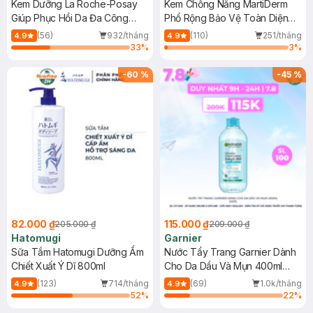
Kem Dưỡng La Roche-Posay
Kem Chống Nắng MartiDerm
Giúp Phục Hồi Da Đa Công
Phổ Rộng Bảo Vệ Toàn Diện
Dụng 40ml
40ml
(56)
932/tháng
(110)
251/tháng
4.9
4.9
33
%
3
%
-
60
%
-
45
%
82.000 ₫
115.000 ₫
205.000 ₫
209.000 ₫
Hatomugi
Garnier
Sữa Tắm Hatomugi Dưỡng Ẩm
Nước Tẩy Trang Garnier Dành
Chiết Xuất Ý Dĩ 800ml
Cho Da Dầu Và Mụn 400ml
(Mới)
(123)
714/tháng
(69)
1.0k/tháng
4.9
4.9
52
%
22
%