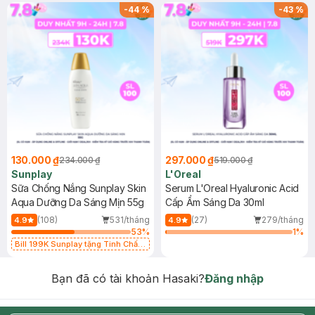
-
44
%
-
43
%
130.000 ₫
297.000 ₫
234.000 ₫
519.000 ₫
Sunplay
L'Oreal
Sữa Chống Nắng Sunplay Skin
Serum L'Oreal Hyaluronic Acid
Aqua Dưỡng Da Sáng Mịn 55g
Cấp Ẩm Sáng Da 30ml
(108)
531/tháng
(27)
279/tháng
4.9
4.9
53
%
1
%
Bill 199K Sunplay tặng Tinh Chất
Chống Nắng 7g trị giá 30K (SL có
hạn)
Bạn đã có tài khoản Hasaki?
Đăng nhập