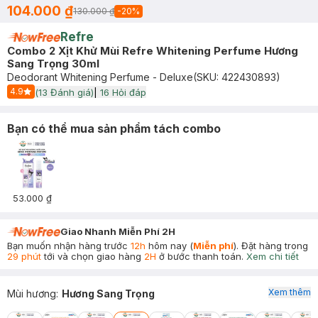
104.000 ₫
130.000 ₫
-
20
%
Refre
Combo 2 Xịt Khử Mùi Refre Whitening Perfume Hương
Sang Trọng 30ml
Deodorant Whitening Perfume - Deluxe
(SKU:
422430893
)
4.9
(
13
Đánh giá)
|
16
Hỏi đáp
Start Icon
Bạn có thể mua sản phẩm tách combo
53.000 ₫
Giao Nhanh Miễn Phí 2H
Bạn muốn nhận hàng trước
12h
hôm nay (
Miễn phí
). Đặt hàng trong
29 phút
tới và chọn giao hàng
2H
ở bước thanh toán.
Xem chi tiết
Xem thêm
Mùi hương
:
Hương Sang Trọng