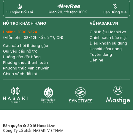
return
nowfree
price
HỖ TRỢ KHÁCH HÀNG
VỀ HASAKI.VN
Hotline:
1800 6324
Giới thiệu Hasaki.vn
(Miễn phí , 08-22h kể cả T7, CN)
Chính sách bảo mật
Điều khoản sử dụng
Các câu hỏi thường gặp
Hasaki cẩm nang
Gửi yêu cầu hỗ trợ
Tuyển dụng
Hướng dẫn đặt hàng
Liên hệ
Phương thức thanh toán
Phương thức vận chuyển
Chính sách đổi trả
Synctives
Clinic
Dermahair
Mastige
Bản quyền © 2016 Hasaki.vn
Công Ty cổ phần HASAKI VIETNAM