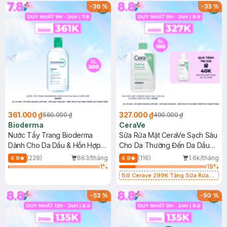
-
36
%
-
33
%
361.000 ₫
327.000 ₫
560.000 ₫
490.000 ₫
Bioderma
CeraVe
Nước Tẩy Trang Bioderma
Sữa Rửa Mặt CeraVe Sạch Sâu
Dành Cho Da Dầu & Hỗn Hợp
Cho Da Thường Đến Da Dầu
500ml
473ml
(228)
663/tháng
(116)
1.6k/tháng
4.9
4.9
1
%
19
%
Bill Cerave 299K Tặng Sữa Rửa
Mặt Cerave 30ml (SL có hạn)
-
53
%
-
50
%