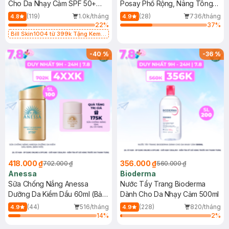
Cho Da Nhạy Cảm SPF 50+
Posay Phổ Rộng, Nâng Tông
50ml
Kiềm Dầu 50ml
(119)
1.0k/tháng
(28)
736/tháng
4.8
4.9
22
%
37
%
Bill Skin1004 từ 399k Tặng Kem
Chống Nắng Cho Da Nhạy Cảm
SPF 50+ 20ml (SL Có Hạn)
-
40
%
-
36
%
418.000 ₫
356.000 ₫
702.000 ₫
560.000 ₫
Anessa
Bioderma
Sữa Chống Nắng Anessa
Nước Tẩy Trang Bioderma
Dưỡng Da Kiềm Dầu 60ml (Bản
Dành Cho Da Nhạy Cảm 500ml
Mới)
(44)
516/tháng
(228)
820/tháng
4.9
4.9
14
%
2
%