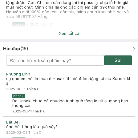
tặng được. Các Chị, em cần dùng thì thì pass lại chịu lỗ hơn giá
mua một chút. Mình chia lại cho các chị em cần 39k thôi nhé.
Nguyên mới 100% còn tem, còn siu, mình chưa khui nhé. sdt và
zalo 0978111107 Hằng.
-
2025-05-12
Hasaki
Hasaki xin chào! Hasaki cảm ơn hằng đã dành thời gian đánh
Xem tất cả
giá. Sự hài lòng của khách hàng là động lực to lớn để Hasaki
ngày càng phát triển hơn nữa về chất lượng dịch vụ. Cảm ơn
bạn đã tin tưởng và mua sắm tại Hasaki!
Hỏi đáp
(
16
)
Gửi
Truc Nguyen Mai
Đã mua hàng
Phương Linh
dạ cho em hỏi là mua ở Hasaki thì có được tặng túi mù Kuromi kh
2025-02-13
ạ
Thơm. thích mùi phấn
2025-06-11
Thích
0
Hasaki
Dạ Hasaki chưa có chương trình quà tặng là túi ạ, mong bạn
thông cảm
2025-06-11
Thích
0
Bát Bell
Sao hết hàng lâu quá vậy?
2025-02-03
Thích
0