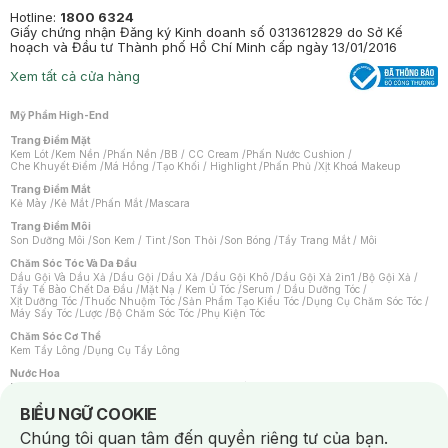
Hotline:
1800 6324
Giấy chứng nhận Đăng ký Kinh doanh số 0313612829 do Sở Kế
hoạch và Đầu tư Thành phố Hồ Chí Minh cấp ngày 13/01/2016
Xem tất cả cửa hàng
Mỹ Phẩm High-End
Trang Điểm Mặt
Kem Lót
/
Kem Nền
/
Phấn Nền
/
BB / CC Cream
/
Phấn Nước Cushion
/
Che Khuyết Điểm
/
Má Hồng
/
Tạo Khối / Highlight
/
Phấn Phủ
/
Xịt Khoá Makeup
Trang Điểm Mắt
Kẻ Mày
/
Kẻ Mắt
/
Phấn Mắt
/
Mascara
Trang Điểm Môi
Son Dưỡng Môi
/
Son Kem / Tint
/
Son Thỏi
/
Son Bóng
/
Tẩy Trang Mắt / Môi
Chăm Sóc Tóc Và Da Đầu
Dầu Gội Và Dầu Xả
/
Dầu Gội
/
Dầu Xả
/
Dầu Gội Khô
/
Dầu Gội Xả 2in1
/
Bộ Gội Xả
/
Tẩy Tế Bào Chết Da Đầu
/
Mặt Nạ / Kem Ủ Tóc
/
Serum / Dầu Dưỡng Tóc
/
Xịt Dưỡng Tóc
/
Thuốc Nhuộm Tóc
/
Sản Phẩm Tạo Kiểu Tóc
/
Dụng Cụ Chăm Sóc Tóc
/
Máy Sấy Tóc
/
Lược
/
Bộ Chăm Sóc Tóc
/
Phụ Kiện Tóc
Chăm Sóc Cơ Thể
Kem Tẩy Lông
/
Dụng Cụ Tẩy Lông
Nước Hoa
Nước Hoa Nữ
/
Nước Hoa Nam
/
Nước Hoa Cao Cấp
/
Xịt Thơm Toàn Thân
/
Nước Hoa Vùng Kín
Notice about cookies usage
BIỂU NGỮ COOKIE
Chăm Sóc Cá Nhân
Chúng tôi quan tâm đến quyền riêng tư của bạn.
Chống Muỗi
/
Khẩu Trang
/
Máy Massage
/
Mặt Nạ Xông Hơi
/
Nước Rửa Tay
/