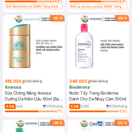
64
%
64
%
Bill Skin1004 từ 399k Tặng Kem
Bill La roche-posay 399K Tặng
Chống Nắng Cho Da Nhạy Cảm
Gel rửa mặt da dầu nhạy cảm 50ml
SPF 50+ 20ml (SL Có Hạn)
(SL có hạn)
-
40
%
-
38
%
418.000 ₫
348.000 ₫
702.000 ₫
560.000 ₫
Anessa
Bioderma
Sữa Chống Nắng Anessa
Nước Tẩy Trang Bioderma
Dưỡng Da Kiềm Dầu 60ml (Bản
Dành Cho Da Nhạy Cảm 500ml
Mới)
(44)
516/tháng
(228)
839/tháng
4.9
4.9
67
%
73
%
-
38
%
-
30
%