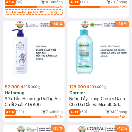
Dụng 40ml
40ml
(56)
808/tháng
(110)
231/tháng
4.9
4.9
64
%
62
%
Bill La roche-posay 399K Tặng
Gel rửa mặt da dầu nhạy cảm 50ml
(SL có hạn)
-
60
%
-
39
%
82.000 ₫
128.000 ₫
205.000 ₫
209.000 ₫
Hatomugi
Garnier
Sữa Tắm Hatomugi Dưỡng Ẩm
Nước Tẩy Trang Garnier Dành
Chiết Xuất Ý Dĩ 800ml
Cho Da Dầu Và Mụn 400ml
(Mới)
(123)
714/tháng
(69)
942/tháng
4.9
4.9
53
%
64
%
-
35
%
-
42
%