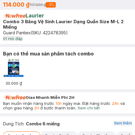
114.000 ₫
117.000 ₫
-
3
%
Laurier
Combo 3 Băng Vệ Sinh Laurier Dạng Quần Size M-L 2
Miếng
Guard Panties
(SKU:
422478395
)
0
1
Hỏi đáp
Bạn có thể mua sản phẩm tách combo
30.000 ₫
Giao Nhanh Miễn Phí 2H
Bạn muốn nhận hàng trước
10h
ngày mai. Đặt hàng trước
24h
và
chọn giao hàng
2H
ở bước thanh toán.
Xem chi tiết
Xem thêm
Dung Tích
:
Combo 6 miếng