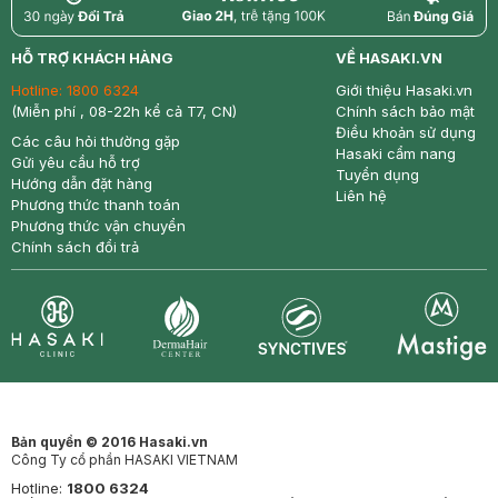
return
nowfree
price
HỖ TRỢ KHÁCH HÀNG
VỀ HASAKI.VN
Hotline:
1800 6324
Giới thiệu Hasaki.vn
(Miễn phí , 08-22h kể cả T7, CN)
Chính sách bảo mật
Điều khoản sử dụng
Các câu hỏi thường gặp
Hasaki cẩm nang
Gửi yêu cầu hỗ trợ
Tuyển dụng
Hướng dẫn đặt hàng
Liên hệ
Phương thức thanh toán
Phương thức vận chuyển
Chính sách đổi trả
Synctives
Clinic
Dermahair
Mastige
Bản quyền © 2016 Hasaki.vn
Công Ty cổ phần HASAKI VIETNAM
Hotline:
1800 6324