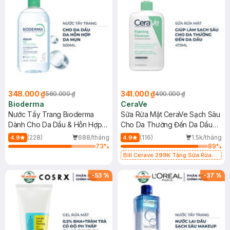
348.000 ₫
341.000 ₫
560.000 ₫
490.000 ₫
Bioderma
CeraVe
Nước Tẩy Trang Bioderma
Sữa Rửa Mặt CeraVe Sạch Sâu
Dành Cho Da Dầu & Hỗn Hợp
Cho Da Thường Đến Da Dầu
500ml
473ml
(228)
688/tháng
(116)
1.5k/tháng
4.9
4.9
73
%
89
%
Bill Cerave 299K Tặng Sữa Rửa
Mặt Cerave 30ml (SL có hạn)
-
53
%
-
37
%