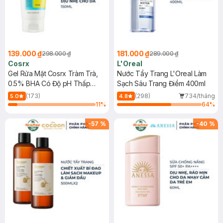
139.000 ₫
181.000 ₫
298.000 ₫
289.000 ₫
Cosrx
L'Oreal
Gel Rửa Mặt Cosrx Tràm Trà,
Nước Tẩy Trang L'Oreal Làm
0.5% BHA Có Độ pH Thấp
Sạch Sâu Trang Điểm 400ml
150ml
(173)
(298)
734/tháng
5.0
4.8
11
%
64
%
-
57
%
-
40
%