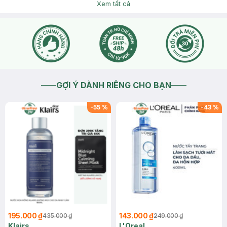
Xem tất cả
GỢI Ý DÀNH RIÊNG CHO BẠN
-
55
%
-
43
%
195.000 ₫
143.000 ₫
435.000 ₫
249.000 ₫
Klairs
L'Oreal