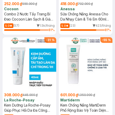
252.000 ₫
418.000 ₫
590.000 ₫
702.000 ₫
Cocoon
Anessa
Combo 2 Nước Tẩy Trang Bí
Sữa Chống Nắng Anessa Cho
Đao Cocoon Làm Sạch & Giảm
Da Nhạy Cảm & Trẻ Em 60ml
Dầu 500ml
(Mới)
(57)
1.5k/tháng
(23)
423/tháng
5.0
5.0
81
%
81
%
-
31
%
-
55
%
308.000 ₫
601.000 ₫
445.000 ₫
1.350.000 ₫
La Roche-Posay
Martiderm
Kem Dưỡng La Roche-Posay
Kem Chống Nắng MartiDerm
Giúp Phục Hồi Da Đa Công
Phổ Rộng Bảo Vệ Toàn Diện