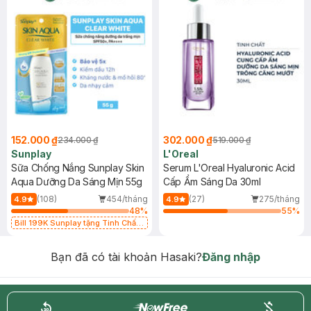
152.000 ₫
302.000 ₫
234.000 ₫
519.000 ₫
Sunplay
L'Oreal
Sữa Chống Nắng Sunplay Skin
Serum L'Oreal Hyaluronic Acid
Aqua Dưỡng Da Sáng Mịn 55g
Cấp Ẩm Sáng Da 30ml
(108)
454/tháng
(27)
275/tháng
4.9
4.9
48
%
55
%
Bill 199K Sunplay tặng Tinh Chất
Chống Nắng 7g trị giá 30K (SL có
hạn)
Bạn đã có tài khoản Hasaki?
Đăng nhập