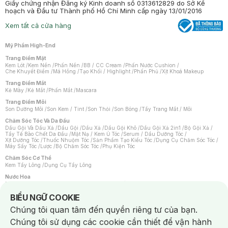
Giấy chứng nhận Đăng ký Kinh doanh số 0313612829 do Sở Kế
hoạch và Đầu tư Thành phố Hồ Chí Minh cấp ngày 13/01/2016
Xem tất cả cửa hàng
Mỹ Phẩm High-End
Trang Điểm Mặt
Kem Lót
/
Kem Nền
/
Phấn Nền
/
BB / CC Cream
/
Phấn Nước Cushion
/
Che Khuyết Điểm
/
Má Hồng
/
Tạo Khối / Highlight
/
Phấn Phủ
/
Xịt Khoá Makeup
Trang Điểm Mắt
Kẻ Mày
/
Kẻ Mắt
/
Phấn Mắt
/
Mascara
Trang Điểm Môi
Son Dưỡng Môi
/
Son Kem / Tint
/
Son Thỏi
/
Son Bóng
/
Tẩy Trang Mắt / Môi
Chăm Sóc Tóc Và Da Đầu
Dầu Gội Và Dầu Xả
/
Dầu Gội
/
Dầu Xả
/
Dầu Gội Khô
/
Dầu Gội Xả 2in1
/
Bộ Gội Xả
/
Tẩy Tế Bào Chết Da Đầu
/
Mặt Nạ / Kem Ủ Tóc
/
Serum / Dầu Dưỡng Tóc
/
Xịt Dưỡng Tóc
/
Thuốc Nhuộm Tóc
/
Sản Phẩm Tạo Kiểu Tóc
/
Dụng Cụ Chăm Sóc Tóc
/
Máy Sấy Tóc
/
Lược
/
Bộ Chăm Sóc Tóc
/
Phụ Kiện Tóc
Chăm Sóc Cơ Thể
Kem Tẩy Lông
/
Dụng Cụ Tẩy Lông
Nước Hoa
Nước Hoa Nữ
/
Nước Hoa Nam
/
Nước Hoa Cao Cấp
/
Xịt Thơm Toàn Thân
/
Nước Hoa Vùng Kín
Notice about cookies usage
BIỂU NGỮ COOKIE
Chăm Sóc Cá Nhân
Chúng tôi quan tâm đến quyền riêng tư của bạn.
Chống Muỗi
/
Khẩu Trang
/
Máy Massage
/
Mặt Nạ Xông Hơi
/
Nước Rửa Tay
/
Sản Phẩm Chăm Sóc Khác
/
Bàn Chải Đánh Răng
/
Bàn Chải Điện
/
Chúng tôi sử dụng các cookie cần thiết để vận hành
Hỗ Trợ Trắng Răng
/
Kem Đánh Răng
/
Máy Tăm Nước
/
Nước Súc Miệng
/
Tăm / Chỉ Nha Khoa
/
Xịt Thơm Miệng
/
Dung Dịch Vệ Sinh
/
Dưỡng Vùng Kín
/