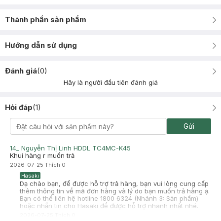
Thành phần sản phẩm
Hướng dẫn sử dụng
Đánh giá
(
0
)
Hãy là người đầu tiên đánh giá
Hỏi đáp
(
1
)
Gửi
14_ Nguyễn Thị Linh HDDL TC4MC-K45
Khui hàng r muốn trả
2026-07-25
Thích
0
Hasaki
Dạ chào bạn, để được hỗ trợ trả hàng, bạn vui lòng cung cấp
thêm thông tin về mã đơn hàng và lý do bạn muốn trả hàng ạ.
Bạn có thể liên hệ hotline 1800 6324 (Nhánh 3: Sản phẩm)
hoặc nhắn tin cho Hasaki để được hỗ trợ nhanh nhất nhé.
2026-07-25
Thích
0