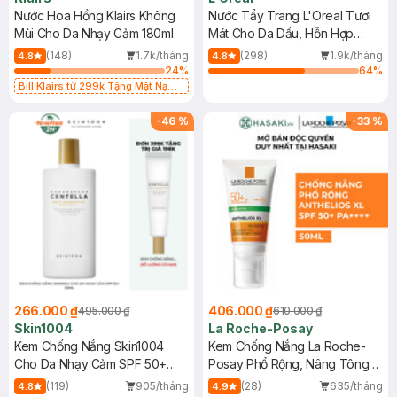
Nước Hoa Hồng Klairs Không
Nước Tẩy Trang L'Oreal Tươi
Mùi Cho Da Nhạy Cảm 180ml
Mát Cho Da Dầu, Hỗn Hợp
400ml
(148)
1.7k/tháng
(298)
1.9k/tháng
4.8
4.8
24
%
64
%
Bill Klairs từ 299k Tặng Mặt Nạ
Làm Dịu Da & Kiểm Soát Dầu Nhờn
25ml (SL Có Hạn)
-
46
%
-
33
%
266.000 ₫
406.000 ₫
495.000 ₫
610.000 ₫
Skin1004
La Roche-Posay
Kem Chống Nắng Skin1004
Kem Chống Nắng La Roche-
Cho Da Nhạy Cảm SPF 50+
Posay Phổ Rộng, Nâng Tông
50ml
Kiềm Dầu 50ml
(119)
905/tháng
(28)
635/tháng
4.8
4.9