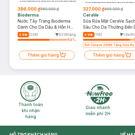
386.000 ₫
327.000 ₫
560.000 ₫
490.000 ₫
Bioderma
CeraVe
rma
Nước Tẩy Trang Bioderma
Sữa Rửa Mặt CeraVe Sạc
m
Dành Cho Da Dầu & Hỗn Hợp
Sâu Cho Da Thường Đến 
500ml
Dầu 473ml
/tháng
(228)
621/tháng
(116)
1.6k/t
4.9
4.9
64
%
64
%
Bill Cerave 299K Tặng Sữa Rử
Mặt Cerave 30ml (SL có hạn)
Thêm giỏ hàng
Thêm giỏ hàng
Thanh toán khi nhận hàng
Giao nhanh miễ
Thanh toán
Giao nhanh
khi nhận
miễn phí 2H
hàng
HỖ TRỢ KHÁCH HÀNG
VỀ HA