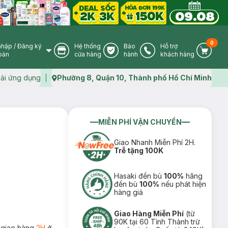
0
nhập
/
Đăng ký
Hệ thống
Bảo
Hỗ trợ
User Icon
Store Icon
Warranty Icon
Phone Icon
Cart I
oản
cửa hàng
hành
khách hàng
ải ứng dụng
Phường 8, Quận 10, Thành phố Hồ Chí Minh
Map icon
MIỄN PHÍ VẬN CHUYỂN
Giao Nhanh Miễn Phí 2H.
Trễ tặng 100K
Hasaki đền bù
100%
hãng
đền bù
100%
nếu phát hiện
hàng giả
Giao Hàng Miễn Phí
(từ
90K tại 60 Tỉnh Thành trừ
 giao hàng
2H
ở