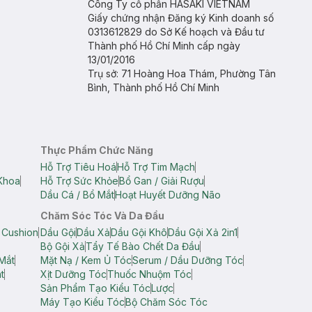
Công Ty cổ phần HASAKI VIETNAM
Giấy chứng nhận Đăng ký Kinh doanh số
0313612829 do Sở Kế hoạch và Đầu tư
Thành phố Hồ Chí Minh cấp ngày
13/01/2016
Trụ sở: 71 Hoàng Hoa Thám, Phường Tân
Bình, Thành phố Hồ Chí Minh
Thực Phẩm Chức Năng
Hỗ Trợ Tiêu Hoá
Hỗ Trợ Tim Mạch
Khoa
Hỗ Trợ Sức Khỏe
Bổ Gan / Giải Rượu
Dầu Cá / Bổ Mắt
Hoạt Huyết Dưỡng Não
Chăm Sóc Tóc Và Da Đầu
 Cushion
Dầu Gội
Dầu Xả
Dầu Gội Khô
Dầu Gội Xả 2in1
Bộ Gội Xả
Tẩy Tế Bào Chết Da Đầu
Mắt
Mặt Nạ / Kem Ủ Tóc
Serum / Dầu Dưỡng Tóc
t
Xịt Dưỡng Tóc
Thuốc Nhuộm Tóc
Sản Phẩm Tạo Kiểu Tóc
Lược
Máy Tạo Kiểu Tóc
Bộ Chăm Sóc Tóc