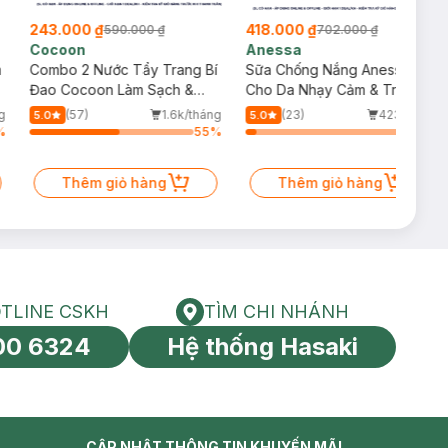
243.000 ₫
418.000 ₫
590.000 ₫
702.000 ₫
Cocoon
Anessa
m
Combo 2 Nước Tẩy Trang Bí
Sữa Chống Nắng Anessa
Đao Cocoon Làm Sạch &
Cho Da Nhạy Cảm & Trẻ Em
Giảm Dầu 500ml
60ml (Mới)
g
(57)
1.6k/tháng
(23)
423/tháng
5.0
5.0
%
55
%
6
%
Thêm giỏ hàng
Thêm giỏ hàng
TLINE CSKH
TÌM CHI NHÁNH
HOTLINE CSKH
Tìm chi nhánh
00 6324
Hệ thống Hasaki
tín toàn cầu
CẬP NHẬT THÔNG TIN KHUYẾN MÃI