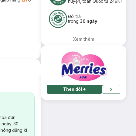
huyện, toàn Quốc từ 249K)
Đổi trả
trong
30 ngày
Xem thêm
Theo dõi
+
2
 hoá đơn
 ngày. 30
không đăng kí