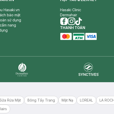
iệu Hasaki.vn
Hasaki Clinic
sách bảo mật
Dermahair
hoản sử dụng
 cẩm nang
facebook
THANH TOÁN
instagram
tiktok
dụng
master card
ATM card
visa card
Synctives
Dermahair
Sữa Rửa Mặt
Bông Tẩy Trang
Mặt Nạ
LOREAL
LA ROC
lairs