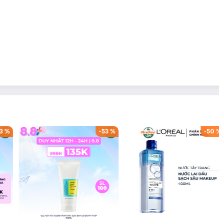
3
%
-
53
%
-
50