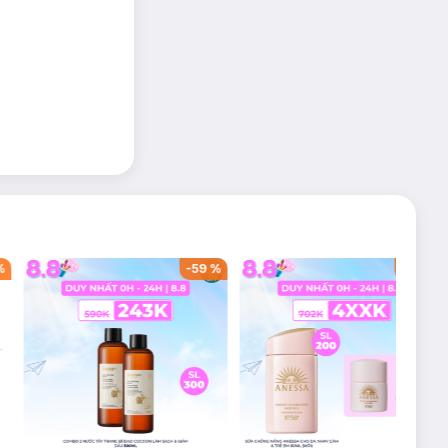
%
-
59
%
-
40
%