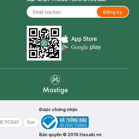
Đăng ký
Appstore icon
Goolge Play icon
Mastige
Được chứng nhận
HE POSAY
Son
Bản quyền © 2016 Hasaki.vn