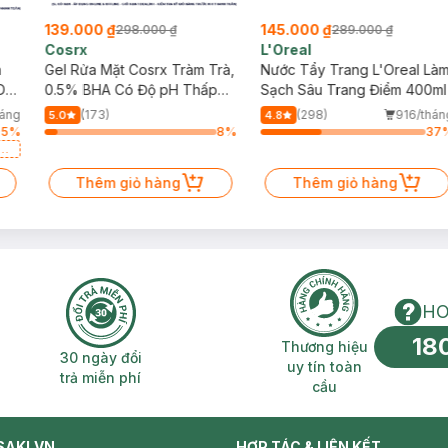
139.000 ₫
145.000 ₫
298.000 ₫
289.000 ₫
Cosrx
L'Oreal
h
Gel Rửa Mặt Cosrx Tràm Trà,
Nước Tẩy Trang L'Oreal Là
Da
0.5% BHA Có Độ pH Thấp
Sạch Sâu Trang Điểm 400ml
150ml
háng
(173)
(298)
916/thán
5.0
4.8
95
%
8
%
37
a
Thêm giỏ hàng
Thêm giỏ hàng
HO
18
n phí 2H
30 ngày đổi trả miễn phí
Thương hiệu uy 
Thương hiệu
30 ngày đổi
uy tín toàn
trả miễn phí
cầu
SAKI.VN
HỢP TÁC & LIÊN KẾT