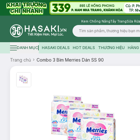
Kem Chống Nắng
Tẩy Trang
Sữa Rửa
Logo
DANH MỤC
HASAKI DEALS
HOT DEALS
THƯƠNG HIỆU
HÀNG 
Hamburger icon
Trang chủ
Combo 3 Bỉm Merries Dán SS 90