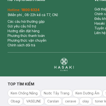
Giới th
Hotline:
1800 6324
Chính 
(Miễn phí , 08-22h kể cả T7, CN)
Điều k
Các câu hỏi thường gặp
Hasaki
Gửi yêu cầu hỗ trợ
Tuyển 
Hướng dẫn đặt hàng
Liên hệ
Phương thức thanh toán
Phương thức vận chuyển
Chính sách đổi trả
Clinic
TOP TÌM KIẾM
Kem Chống Nắng
Nước Tẩy Trang
Kem Dưỡng Ẩm
Obagi
VASELINE
Carslan
cerave
olay
toner k