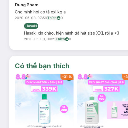
Dung Pham
Cho minh hoi co tả xxl kg a
2020-05-08, 07:59
Thích
0
Hasaki
Hasaki xin chào, hiện mình đã hết size XXL rồi ạ <3
2020-05-08, 08:21
Thích
0
Có thể bạn thích
-
32
%
-
31
%
-
3