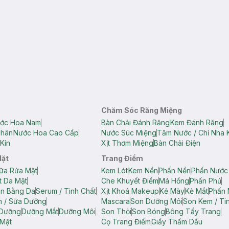
Chăm Sóc Răng Miệng
ớc Hoa Nam
Bàn Chải Đánh Răng
Kem Đánh Răng
Thân
Nước Hoa Cao Cấp
Nước Súc Miệng
Tăm Nước / Chỉ Nha 
Kín
Xịt Thơm Miệng
Bàn Chải Điện
Mặt
Trang Điểm
ữa Rửa Mặt
Kem Lót
Kem Nền
Phấn Nền
Phấn Nước
t Da Mặt
Che Khuyết Điểm
Má Hồng
Phấn Phủ
ân Bằng Da
Serum / Tinh Chất
Xịt Khoá Makeup
Kẻ Mày
Kẻ Mắt
Phấn 
n / Sữa Dưỡng
Mascara
Son Dưỡng Môi
Son Kem / Tin
 Dưỡng
Dưỡng Mắt
Dưỡng Môi
Son Thỏi
Son Bóng
Bông Tẩy Trang
Mặt
Cọ Trang Điểm
Giấy Thấm Dầu