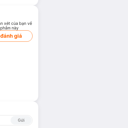
ận xét của bạn về
 phẩm này
 đánh giá
Gửi