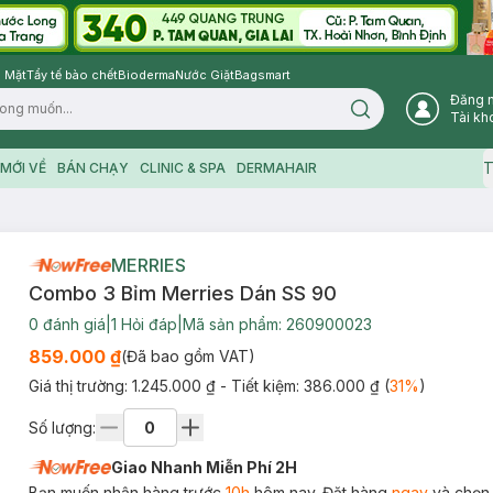
 Mặt
Tẩy tế bào chết
Bioderma
Nước Giặt
Bagsmart
Đăng 
Search icon
Tài kh
T
MỚI VỀ
BÁN CHẠY
CLINIC & SPA
DERMAHAIR
MERRIES
Combo 3 Bỉm Merries Dán SS 90
0
đánh giá
|
1
Hỏi đáp
|
Mã sản phẩm:
260900023
859.000 ₫
(Đã bao gồm VAT)
Giá thị trường:
1.245.000 ₫
- Tiết kiệm:
386.000 ₫
(
31
%
)
Số lượng:
Giao Nhanh Miễn Phí 2H
Bạn muốn nhận hàng trước
10h
hôm nay. Đặt hàng
ngay
và chọn