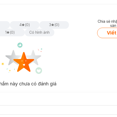
Chia sẻ nh
)
4
(
0
)
3
(
0
)
sản
Viết
1
(
0
)
Có hình ảnh
hẩm này chưa có đánh giá