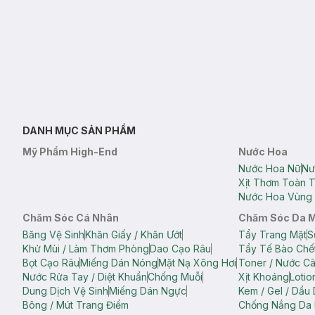
DANH MỤC SẢN PHẨM
Mỹ Phẩm High-End
Nước Hoa
Nước Hoa Nữ
Nư
Xịt Thơm Toàn 
Nước Hoa Vùng 
Chăm Sóc Cá Nhân
Chăm Sóc Da 
Băng Vệ Sinh
Khăn Giấy / Khăn Ướt
Tẩy Trang Mặt
S
Khử Mùi / Làm Thơm Phòng
Dao Cạo Râu
Tẩy Tế Bào Chế
Bọt Cạo Râu
Miếng Dán Nóng
Mặt Nạ Xông Hơi
Toner / Nước C
Nước Rửa Tay / Diệt Khuẩn
Chống Muỗi
Xịt Khoáng
Lotio
Dung Dịch Vệ Sinh
Miếng Dán Ngực
Kem / Gel / Dầu
Bông / Mút Trang Điểm
Chống Nắng Da 