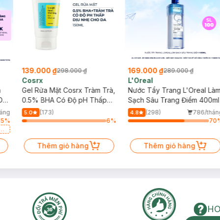
139.000 ₫
169.000 ₫
298.000 ₫
289.000 ₫
Cosrx
L'Oreal
h
Gel Rửa Mặt Cosrx Tràm Trà,
Nước Tẩy Trang L'Oreal Là
Da
0.5% BHA Có Độ pH Thấp
Sạch Sâu Trang Điểm 400ml
150ml
háng
(173)
(298)
786/thán
5.0
4.8
25
%
6
%
70
a
Thêm giỏ hàng
Thêm giỏ hàng
HO