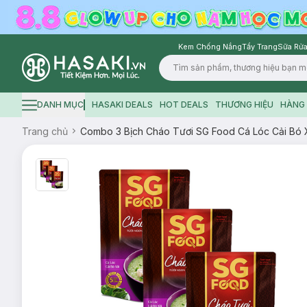
Kem Chống Nắng
Tẩy Trang
Sữa Rửa
Logo
DANH MỤC
HASAKI DEALS
HOT DEALS
THƯƠNG HIỆU
HÀNG 
Hamburger icon
Trang chủ
Combo 3 Bịch Cháo Tươi SG Food Cá Lóc Cải Bó 