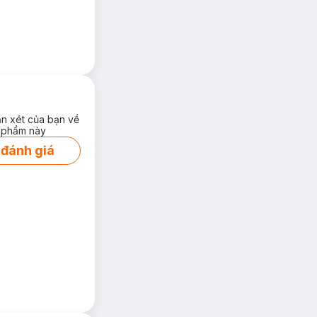
g thời giữ nguyên
như cháo mới nấu
ận xét của bạn về
 phẩm này
 đánh giá