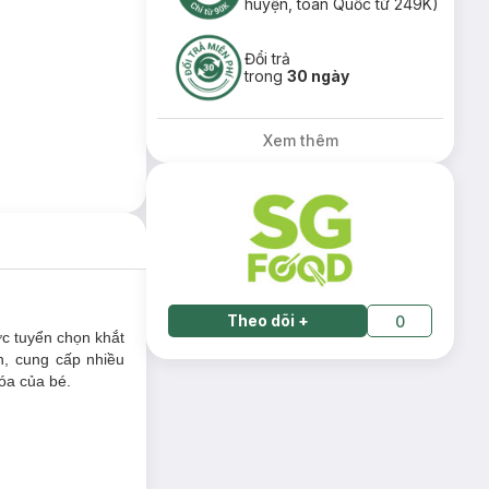
huyện, toàn Quốc từ 249K)
Đổi trả
trong
30 ngày
Xem thêm
Theo dõi
+
0
ợc tuyển chọn khắt
, cung cấp nhiều
hóa của bé.