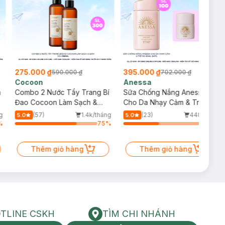
275.000 ₫
395.000 ₫
590.000 ₫
702.000 ₫
Cocoon
Anessa
m
Combo 2 Nước Tẩy Trang Bí
Sữa Chống Nắng Anessa
Đao Cocoon Làm Sạch &
Cho Da Nhạy Cảm & Trẻ Em
Giảm Dầu 500ml
60ml (Mới)
g
(57)
1.4k/tháng
(23)
448/tháng
5.0
5.0
%
75
%
43
%
Thêm giỏ hàng
Thêm giỏ hàng
TLINE CSKH
TÌM CHI NHÁNH
HOTLINE CSKH
Tìm chi nhánh