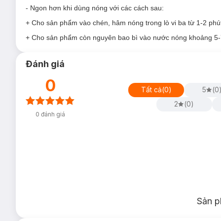
nhiều lớp dành cho thực phẩm, đáp ứng tiêu chuẩn chất lượ
- Ngon hơn khi dùng nóng với các cách sau:
được hương vị thơm ngon tự nhiên của các nguyên liệu.
+ Cho sản phẩm vào chén, hâm nóng trong lò vi ba từ 1-2 ph
- Quy trình chế biến hiện đại, tiên tiến này của
Cháo Tươi S
cho từng gói sản phẩm, chắc chắn sẽ cho bé và gia đình bạn nh
+ Cho sản phẩm còn nguyên bao bì vào nước nóng khoảng 5-7
Đánh giá
0
Tất cả
(
0
)
5
(
0
2
(
0
)
0
đánh giá
Sản p