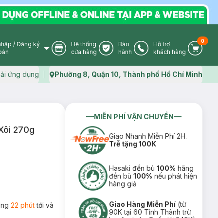
0
nhập
/
Đăng ký
Hệ thống
Bảo
Hỗ trợ
User Icon
Store Icon
Warranty Icon
Phone Icon
Cart I
oản
cửa hàng
hành
khách hàng
ải ứng dụng
Phường 8, Quận 10, Thành phố Hồ Chí Minh
Map icon
MIỄN PHÍ VẬN CHUYỂN
Xôi 270g
Giao Nhanh Miễn Phí 2H.
Trễ tặng 100K
Hasaki đền bù
100%
hãng
đền bù
100%
nếu phát hiện
hàng giả
Giao Hàng Miễn Phí
(từ
rong
22 phút
tới và
90K tại 60 Tỉnh Thành trừ