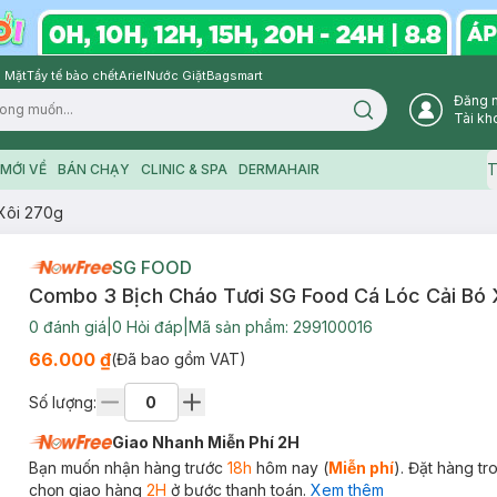
 Mặt
Tẩy tế bào chết
Ariel
Nước Giặt
Bagsmart
Đăng 
Search icon
Tài kh
T
MỚI VỀ
BÁN CHẠY
CLINIC & SPA
DERMAHAIR
Xôi 270g
SG FOOD
Combo 3 Bịch Cháo Tươi SG Food Cá Lóc Cải Bó 
0
đánh giá
|
0
Hỏi đáp
|
Mã sản phẩm:
299100016
66.000 ₫
(Đã bao gồm VAT)
Số lượng:
Giao Nhanh Miễn Phí 2H
Bạn muốn nhận hàng trước
18h
hôm nay (
Miễn phí
). Đặt hàng t
chọn giao hàng
2H
ở bước thanh toán.
Xem thêm