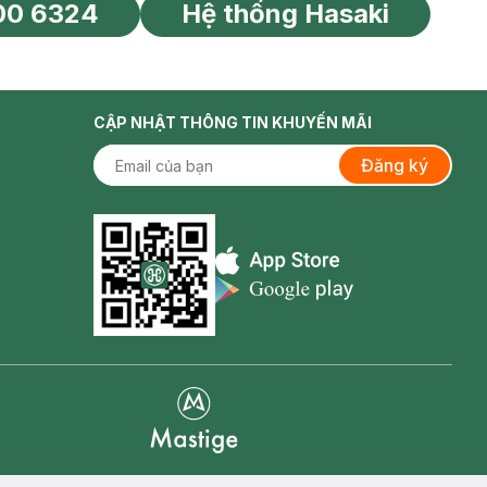
00 6324
Hệ thống Hasaki
tín toàn cầu
CẬP NHẬT THÔNG TIN KHUYẾN MÃI
Đăng ký
Appstore icon
Goolge Play icon
Mastige