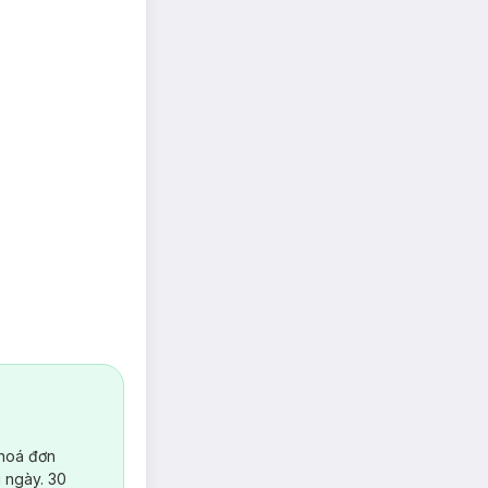
 hoá đơn
 ngày. 30