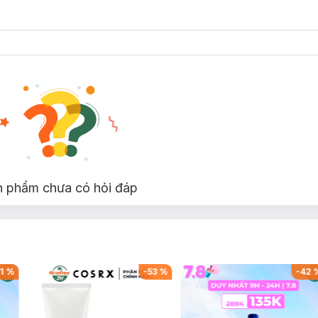
 trong ngày
n phẩm chưa có hỏi đáp
g
1
%
-
53
%
-
42