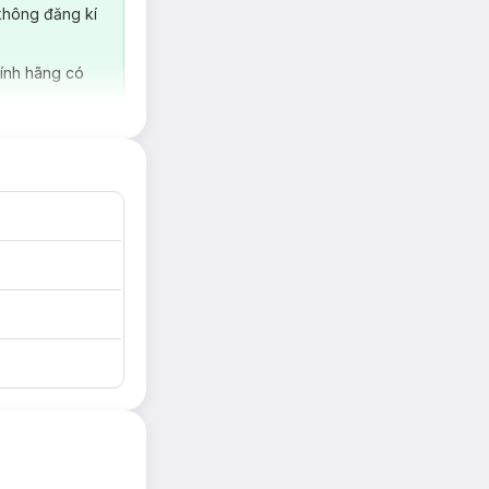
không đăng kí
ính hãng có
hực phẩm chế biến
a ăn gia đình”,
Sài
ược áp dụng theo
 đối theo quy định
i hơn khi lựa chọn
chọn hoàn hảo của
ưỡng cần thiết cho
o bé những bữa ăn
bao bì chuyên dụng