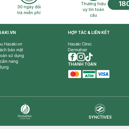
18
n phí 2H
30 ngày đổi trả miễn phí
Thương hiệu uy 
Thương hiệu
30 ngày đổi
uy tín toàn
trả miễn phí
cầu
SAKI.VN
HỢP TÁC & LIÊN KẾT
iệu Hasaki.vn
Hasaki Clinic
sách bảo mật
Dermahair
hoản sử dụng
 cẩm nang
facebook
THANH TOÁN
instagram
tiktok
dụng
master card
ATM card
visa card
Synctives
Dermahair