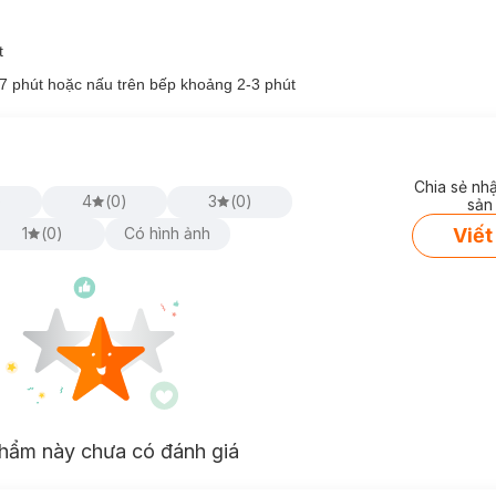
ng của Châu Âu và Hoa Kỳ, đảm bảo an toàn vệ sinh thực phẩm, đồn
út
G Food Cá Lóc Cải Bó Xôi
mang đến hương vị thơm ngon tự nhiên 
ững giờ ăn thật vui vẻ và thích thú.
 phút hoặc nấu trên bếp khoảng 2-3 phút
Chia sẻ nh
)
4
(
0
)
3
(
0
)
sản
Viết
1
(
0
)
Có hình ảnh
hẩm này chưa có đánh giá