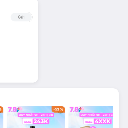
Gửi
%
-
53
%
-
44
%