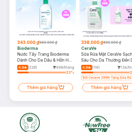
343.000 ₫
338.000 ₫
560.000 ₫
490.000 ₫
Bioderma
CeraVe
rma
Nước Tẩy Trang Bioderma
Sữa Rửa Mặt CeraVe Sạc
m
Dành Cho Da Dầu & Hỗn Hợp
Sâu Cho Da Thường Đến 
500ml
Dầu 473ml
/tháng
(228)
698/tháng
(116)
1.5k/t
4.9
4.9
27
%
23
%
Bill Cerave 299K Tặng Sữa Rử
Mặt Cerave 30ml (SL có hạn)
Thêm giỏ hàng
Thêm giỏ hàng