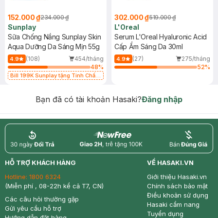
152.000 ₫
302.000 ₫
234.000 ₫
519.000 ₫
Sunplay
L'Oreal
Sữa Chống Nắng Sunplay Skin
Serum L'Oreal Hyaluronic Acid
Aqua Dưỡng Da Sáng Mịn 55g
Cấp Ẩm Sáng Da 30ml
(108)
454/tháng
(27)
275/tháng
4.9
4.9
48
%
52
%
Bill 199K Sunplay tặng Tinh Chất
Chống Nắng 7g trị giá 30K (SL có
hạn)
Bạn đã có tài khoản Hasaki?
Đăng nhập
return
nowfree
price
HỖ TRỢ KHÁCH HÀNG
VỀ HASAKI.VN
Hotline:
1800 6324
Giới thiệu Hasaki.vn
(Miễn phí , 08-22h kể cả T7, CN)
Chính sách bảo mật
Điều khoản sử dụng
Các câu hỏi thường gặp
Hasaki cẩm nang
Gửi yêu cầu hỗ trợ
Tuyển dụng
Hướng dẫn đặt hàng