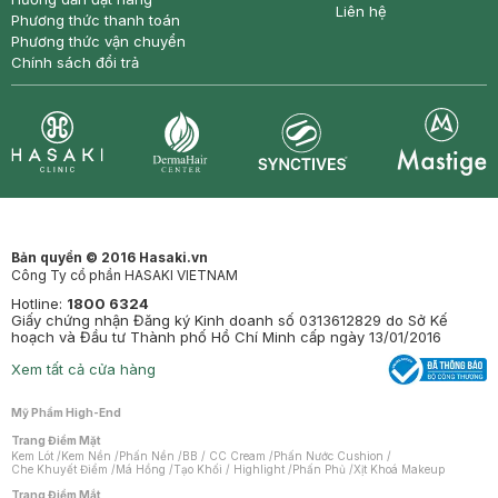
Liên hệ
Phương thức thanh toán
Phương thức vận chuyển
Chính sách đổi trả
Synctives
Clinic
Dermahair
Mastige
Bản quyền © 2016 Hasaki.vn
Công Ty cổ phần HASAKI VIETNAM
Hotline:
1800 6324
Giấy chứng nhận Đăng ký Kinh doanh số 0313612829 do Sở Kế
hoạch và Đầu tư Thành phố Hồ Chí Minh cấp ngày 13/01/2016
Xem tất cả cửa hàng
Mỹ Phẩm High-End
Trang Điểm Mặt
Kem Lót
/
Kem Nền
/
Phấn Nền
/
BB / CC Cream
/
Phấn Nước Cushion
/
Che Khuyết Điểm
/
Má Hồng
/
Tạo Khối / Highlight
/
Phấn Phủ
/
Xịt Khoá Makeup
Trang Điểm Mắt