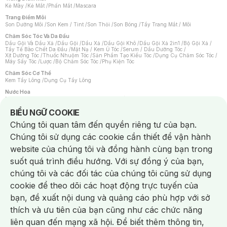
Kẻ Mày
/
Kẻ Mắt
/
Phấn Mắt
/
Mascara
Trang Điểm Môi
Son Dưỡng Môi
/
Son Kem / Tint
/
Son Thỏi
/
Son Bóng
/
Tẩy Trang Mắt / Môi
Chăm Sóc Tóc Và Da Đầu
Dầu Gội Và Dầu Xả
/
Dầu Gội
/
Dầu Xả
/
Dầu Gội Khô
/
Dầu Gội Xả 2in1
/
Bộ Gội Xả
/
Tẩy Tế Bào Chết Da Đầu
/
Mặt Nạ / Kem Ủ Tóc
/
Serum / Dầu Dưỡng Tóc
/
Xịt Dưỡng Tóc
/
Thuốc Nhuộm Tóc
/
Sản Phẩm Tạo Kiểu Tóc
/
Dụng Cụ Chăm Sóc Tóc
/
Máy Sấy Tóc
/
Lược
/
Bộ Chăm Sóc Tóc
/
Phụ Kiện Tóc
Chăm Sóc Cơ Thể
Kem Tẩy Lông
/
Dụng Cụ Tẩy Lông
Nước Hoa
Nước Hoa Nữ
/
Nước Hoa Nam
/
Nước Hoa Cao Cấp
/
Xịt Thơm Toàn Thân
/
Nước Hoa Vùng Kín
Notice about cookies usage
BIỂU NGỮ COOKIE
Chăm Sóc Cá Nhân
Chúng tôi quan tâm đến quyền riêng tư của bạn.
Chống Muỗi
/
Khẩu Trang
/
Máy Massage
/
Mặt Nạ Xông Hơi
/
Nước Rửa Tay
/
Sản Phẩm Chăm Sóc Khác
/
Bàn Chải Đánh Răng
/
Bàn Chải Điện
/
Chúng tôi sử dụng các cookie cần thiết để vận hành
Hỗ Trợ Trắng Răng
/
Kem Đánh Răng
/
Máy Tăm Nước
/
Nước Súc Miệng
/
Tăm / Chỉ Nha Khoa
/
Xịt Thơm Miệng
/
Dung Dịch Vệ Sinh
/
Dưỡng Vùng Kín
/
website của chúng tôi và đồng hành cùng bạn trong
Khăn Ướt Vệ Sinh Vùng Kín
/
Băng Vệ Sinh
/
Tampon
/
Bọt Cạo Râu
/
Dao Cạo Râu
/
Máy Cạo Râu
suốt quá trình điều hướng. Với sự đồng ý của bạn,
Vấn Đề Về Da
chúng tôi và các đối tác của chúng tôi cũng sử dụng
Da Dầu / Lỗ Chân Lông To
/
Da Khô / Mất Nước
/
Da Lão Hóa
/
Da Mụn
/
Da Nhạy Cảm / Kích Ứng
/
Da Xỉn Màu
/
Thâm / Nám / Tàn Nhang
/
cookie để theo dõi các hoạt động trực tuyến của
Quầng Thâm & Bọng Mắt
/
Sẹo
/
Viêm Da Cơ Địa
bạn, đề xuất nội dung và quảng cáo phù hợp với sở
Dụng Cụ / Phụ Kiện Chăm Sóc Da
Chat i
Bông Tẩy Trang
/
Khăn Lau Mặt Khô
/
Dụng Cụ / Máy Rửa Mặt
/
Máy Chăm Sóc Da
/
thích và ưu tiên của bạn cũng như các chức năng
Dụng Cụ Chăm Sóc Khác
liên quan đến mạng xã hội. Để biết thêm thông tin,