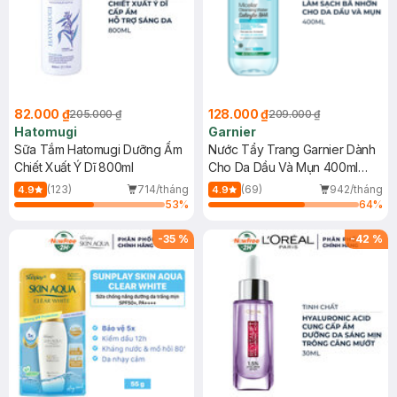
82.000 ₫
128.000 ₫
205.000 ₫
209.000 ₫
Hatomugi
Garnier
Sữa Tắm Hatomugi Dưỡng Ẩm
Nước Tẩy Trang Garnier Dành
Chiết Xuất Ý Dĩ 800ml
Cho Da Dầu Và Mụn 400ml
(Mới)
(123)
714/tháng
(69)
942/tháng
4.9
4.9
53
%
64
%
-
35
%
-
42
%