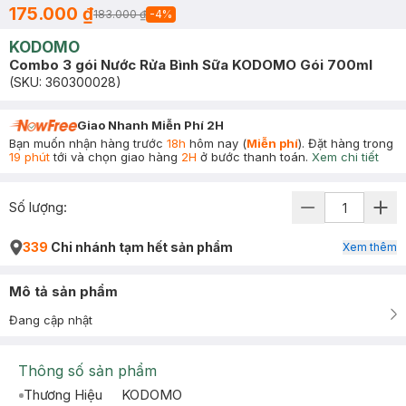
175.000 ₫
183.000 ₫
-
4
%
KODOMO
Combo 3 gói Nước Rửa Bình Sữa KODOMO Gói 700ml
(SKU:
360300028
)
Giao Nhanh Miễn Phí 2H
Bạn muốn nhận hàng trước
18h
hôm nay (
Miễn phí
). Đặt hàng trong
19 phút
tới và chọn giao hàng
2H
ở bước thanh toán.
Xem chi tiết
Số lượng:
339
Chi nhánh tạm hết sản phẩm
Xem thêm
Mô tả sản phẩm
Đang cập nhật
Thông số sản phẩm
Thương Hiệu
KODOMO