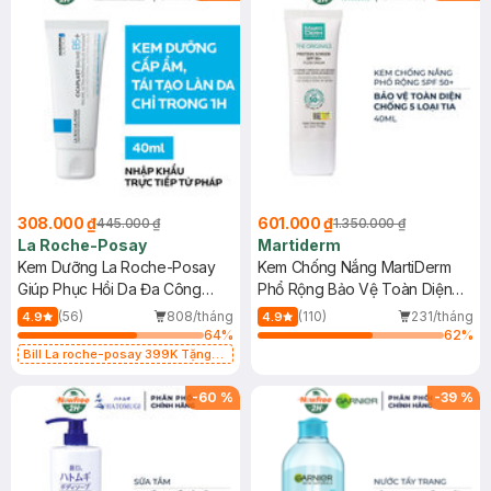
308.000 ₫
601.000 ₫
445.000 ₫
1.350.000 ₫
La Roche-Posay
Martiderm
Kem Dưỡng La Roche-Posay
Kem Chống Nắng MartiDerm
Giúp Phục Hồi Da Đa Công
Phổ Rộng Bảo Vệ Toàn Diện
Dụng 40ml
40ml
(56)
808/tháng
(110)
231/tháng
4.9
4.9
64
%
62
%
Bill La roche-posay 399K Tặng
Gel rửa mặt da dầu nhạy cảm 50ml
(SL có hạn)
-
60
%
-
39
%