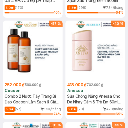
0.5% BHA Có Độ pH Thấp
Sạch Sâu Trang Điểm 400ml
150ml
(173)
(298)
734/tháng
5.0
4.8
10
%
64
%
-
57
%
-
40
%
252.000 ₫
418.000 ₫
590.000 ₫
702.000 ₫
Cocoon
Anessa
Combo 2 Nước Tẩy Trang Bí
Sữa Chống Nắng Anessa Cho
Đao Cocoon Làm Sạch & Giảm
Da Nhạy Cảm & Trẻ Em 60ml
Dầu 500ml
(Mới)
(57)
1.5k/tháng
(23)
423/tháng
5.0
5.0
74
%
69
%
-
31
%
-
55
%