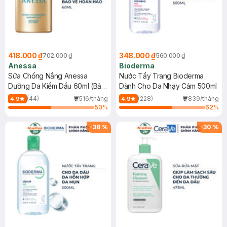
418.000 ₫
348.000 ₫
702.000 ₫
560.000 ₫
Anessa
Bioderma
Sữa Chống Nắng Anessa
Nước Tẩy Trang Bioderma
Dưỡng Da Kiềm Dầu 60ml (Bản
Dành Cho Da Nhạy Cảm 500ml
Mới)
(44)
516/tháng
(228)
839/tháng
4.9
4.9
50
%
62
%
-
38
%
-
30
%