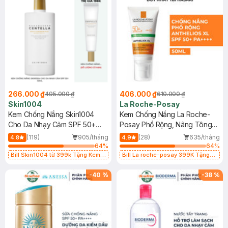
266.000 ₫
406.000 ₫
495.000 ₫
610.000 ₫
Skin1004
La Roche-Posay
Kem Chống Nắng Skin1004
Kem Chống Nắng La Roche-
Cho Da Nhạy Cảm SPF 50+
Posay Phổ Rộng, Nâng Tông
50ml
Kiềm Dầu 50ml
(119)
905/tháng
(28)
635/tháng
4.8
4.9
64
%
64
%
Bill Skin1004 từ 399k Tặng Kem
Bill La roche-posay 399K Tặng
Chống Nắng Cho Da Nhạy Cảm
Gel rửa mặt da dầu nhạy cảm 50ml
SPF 50+ 20ml (SL Có Hạn)
(SL có hạn)
-
40
%
-
38
%