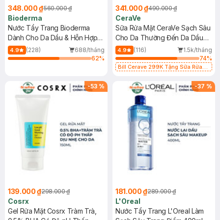
348.000 ₫
341.000 ₫
560.000 ₫
490.000 ₫
Bioderma
CeraVe
Nước Tẩy Trang Bioderma
Sữa Rửa Mặt CeraVe Sạch Sâu
Dành Cho Da Dầu & Hỗn Hợp
Cho Da Thường Đến Da Dầu
500ml
473ml
(228)
688/tháng
(116)
1.5k/tháng
4.9
4.9
62
%
74
%
Bill Cerave 299K Tặng Sữa Rửa
Mặt Cerave 30ml (SL có hạn)
-
53
%
-
37
%
139.000 ₫
181.000 ₫
298.000 ₫
289.000 ₫
Cosrx
L'Oreal
Gel Rửa Mặt Cosrx Tràm Trà,
Nước Tẩy Trang L'Oreal Làm