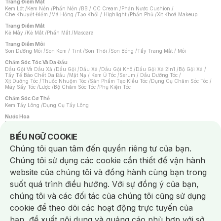
Trang Điểm Mặt
Kem Lót
/
Kem Nền
/
Phấn Nền
/
BB / CC Cream
/
Phấn Nước Cushion
/
Che Khuyết Điểm
/
Má Hồng
/
Tạo Khối / Highlight
/
Phấn Phủ
/
Xịt Khoá Makeup
Trang Điểm Mắt
Kẻ Mày
/
Kẻ Mắt
/
Phấn Mắt
/
Mascara
Trang Điểm Môi
Son Dưỡng Môi
/
Son Kem / Tint
/
Son Thỏi
/
Son Bóng
/
Tẩy Trang Mắt / Môi
Chăm Sóc Tóc Và Da Đầu
Dầu Gội Và Dầu Xả
/
Dầu Gội
/
Dầu Xả
/
Dầu Gội Khô
/
Dầu Gội Xả 2in1
/
Bộ Gội Xả
/
Tẩy Tế Bào Chết Da Đầu
/
Mặt Nạ / Kem Ủ Tóc
/
Serum / Dầu Dưỡng Tóc
/
Xịt Dưỡng Tóc
/
Thuốc Nhuộm Tóc
/
Sản Phẩm Tạo Kiểu Tóc
/
Dụng Cụ Chăm Sóc Tóc
/
Máy Sấy Tóc
/
Lược
/
Bộ Chăm Sóc Tóc
/
Phụ Kiện Tóc
Chăm Sóc Cơ Thể
Kem Tẩy Lông
/
Dụng Cụ Tẩy Lông
Nước Hoa
Nước Hoa Nữ
/
Nước Hoa Nam
/
Nước Hoa Cao Cấp
/
Xịt Thơm Toàn Thân
/
Nước Hoa Vùng Kín
Notice about cookies usage
BIỂU NGỮ COOKIE
Chăm Sóc Cá Nhân
Chúng tôi quan tâm đến quyền riêng tư của bạn.
Chống Muỗi
/
Khẩu Trang
/
Máy Massage
/
Mặt Nạ Xông Hơi
/
Nước Rửa Tay
/
Sản Phẩm Chăm Sóc Khác
/
Bàn Chải Đánh Răng
/
Bàn Chải Điện
/
Chúng tôi sử dụng các cookie cần thiết để vận hành
Hỗ Trợ Trắng Răng
/
Kem Đánh Răng
/
Máy Tăm Nước
/
Nước Súc Miệng
/
Tăm / Chỉ Nha Khoa
/
Xịt Thơm Miệng
/
Dung Dịch Vệ Sinh
/
Dưỡng Vùng Kín
/
website của chúng tôi và đồng hành cùng bạn trong
Khăn Ướt Vệ Sinh Vùng Kín
/
Băng Vệ Sinh
/
Tampon
/
Bọt Cạo Râu
/
Dao Cạo Râu
/
Máy Cạo Râu
suốt quá trình điều hướng. Với sự đồng ý của bạn,
Vấn Đề Về Da
chúng tôi và các đối tác của chúng tôi cũng sử dụng
Da Dầu / Lỗ Chân Lông To
/
Da Khô / Mất Nước
/
Da Lão Hóa
/
Da Mụn
/
Da Nhạy Cảm / Kích Ứng
/
Da Xỉn Màu
/
Thâm / Nám / Tàn Nhang
/
cookie để theo dõi các hoạt động trực tuyến của
Quầng Thâm & Bọng Mắt
/
Sẹo
/
Viêm Da Cơ Địa
bạn, đề xuất nội dung và quảng cáo phù hợp với sở
Dụng Cụ / Phụ Kiện Chăm Sóc Da