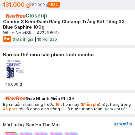
131.000 ₫
280.000 ₫
-
53
%
Closeup
Combo 3 Kem Đánh Răng Closeup Trắng Bật Tông 3X
Blue Saphire 100g
White Now
(SKU:
422219531
)
5
(
3
Đánh giá)
|
10
Hỏi đáp
Start Icon
Bạn có thể mua sản phẩm tách combo
46.000 ₫
Giao Nhanh Miễn Phí 2H
Bạn muốn nhận hàng trước
16h
hôm nay (
Miễn phí
). Đặt hàng trong
45 phút
tới và chọn giao hàng
2H
ở bước thanh toán.
Xem chi tiết
Xem thêm
Mùi hương
:
Bạc Hà The Mát