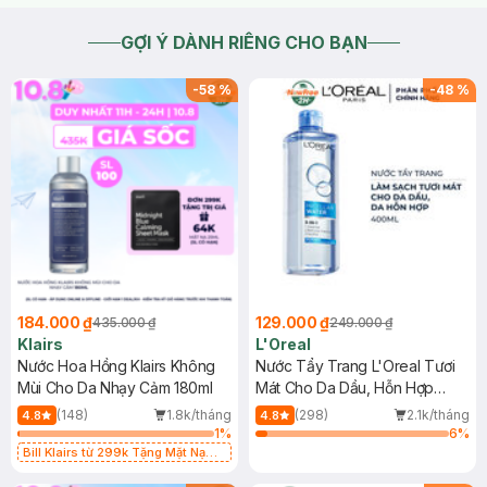
GỢI Ý DÀNH RIÊNG CHO BẠN
-
58
%
-
48
%
184.000 ₫
129.000 ₫
435.000 ₫
249.000 ₫
Klairs
L'Oreal
Nước Hoa Hồng Klairs Không
Nước Tẩy Trang L'Oreal Tươi
Mùi Cho Da Nhạy Cảm 180ml
Mát Cho Da Dầu, Hỗn Hợp
400ml
(148)
1.8k/tháng
(298)
2.1k/tháng
4.8
4.8
1
%
6
%
Bill Klairs từ 299k Tặng Mặt Nạ
Làm Dịu Da & Kiểm Soát Dầu Nhờn