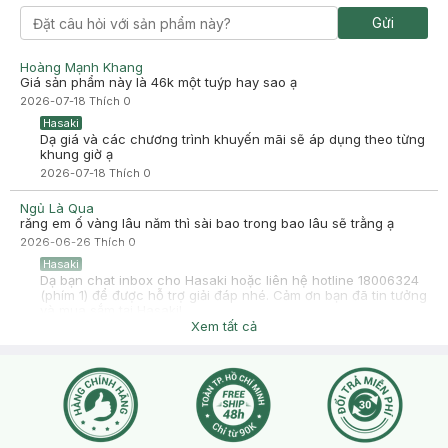
Gửi
-
2025-08-18
Hasaki
Hasaki xin chào! Hasaki cảm ơn linh ngocc đã dành thời gian
đánh giá. Sự hài lòng của khách hàng là động lực to lớn để
Hoàng Mạnh Khang
Hasaki ngày càng phát triển hơn nữa về chất lượng dịch vụ.
Giá sản phẩm này là 46k một tuýp hay sao ạ
Cảm ơn bạn đã tin tưởng và mua sắm tại Hasaki!
2026-07-18
Thích
0
Hasaki
Dạ giá và các chương trình khuyến mãi sẽ áp dụng theo từng
khung giờ ạ
2026-07-18
Thích
0
Ngủ Là Qua
răng em ố vàng lâu năm thì sài bao trong bao lâu sẽ trằng ạ
2026-06-26
Thích
0
Hasaki
Dạ bạn chat inbox cho Hasaki hoặc liên hệ hotline 18006324
(phím 1) để được hỗ trợ giải đáp nhé. Cảm ơn bạn đã tin tưởng
và mua sắm tại Hasaki!
Xem tất cả
2026-06-26
Thích
0