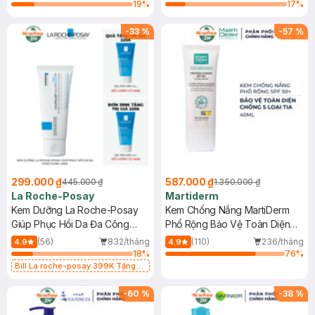
19
%
17
%
-
33
%
-
57
%
299.000 ₫
587.000 ₫
445.000 ₫
1.350.000 ₫
La Roche-Posay
Martiderm
Kem Dưỡng La Roche-Posay
Kem Chống Nắng MartiDerm
Giúp Phục Hồi Da Đa Công
Phổ Rộng Bảo Vệ Toàn Diện
Dụng 40ml
40ml
(56)
832/tháng
(110)
236/tháng
4.9
4.9
18
%
76
%
Bill La roche-posay 399K Tặng
Gel rửa mặt da dầu nhạy cảm 50ml
(SL có hạn)
-
60
%
-
38
%