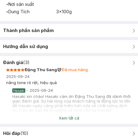
Nơi sản xuất
Dung Tích
3x100g
Thành phần sản phẩm
Hướng dẫn sử dụng
Đánh giá
(
3
)
Đặng Thu Sang
Đã mua hàng
2025-09-24
nâng tone rõ rệt, hiệu quả
-
2025-09-24
Hasaki
Hasaki xin chào! Hasaki cảm ơn Đặng Thu Sang đã dành thời
gian đánh giá. Sự hài lòng của khách hàng là động lực to lớn
để Hasaki ngày càng phát triển hơn nữa về chất lượng dịch
vụ. Cảm ơn bạn đã tin tưởng và mua sắm tại Hasaki!
Xem tất cả
linh ngocc
2025-08-18
Hỏi đáp
(
10
)
đánh xong bị nghiện bây ơiii. nó the the răng, mà nâng tone
trắng răng ok lắm nha. nếu chung là thơm, bị nghiện, chấm hết