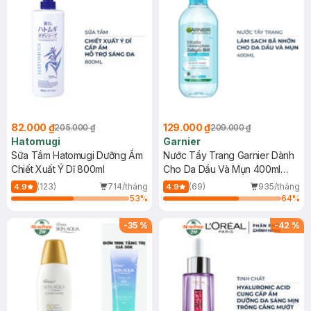
82.000 ₫
129.000 ₫
205.000 ₫
209.000 ₫
Hatomugi
Garnier
Sữa Tắm Hatomugi Dưỡng Ẩm
Nước Tẩy Trang Garnier Dành
Chiết Xuất Ý Dĩ 800ml
Cho Da Dầu Và Mụn 400ml
(Mới)
(123)
714/tháng
(69)
935/tháng
4.9
4.9
53
%
64
%
-
35
%
-
42
%