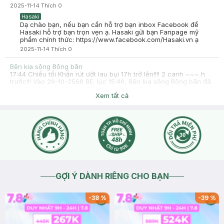
2025-11-14
Thích
0
Hasaki
Dạ chào bạn, nếu bạn cần hỗ trợ bạn inbox Facebook để
Hasaki hỗ trợ bạn trọn vẹn ạ. Hasaki gửi bạn Fanpage mỹ
phẩm chính thức: https://www.facebook.com/Hasaki.vn ạ
2025-11-14
Thích
0
Bên kia sông Bông bân
17:44 Chiều tối Khăn rút ướt lau bụi 17h trở lên!!!! 2 canh ~~~ h
trước!!! Vào 29-10-2568 BE, lúc 15:46, Bên kia sông Bông bân đã
viết: 15:43 Chiều tà,… Khăn rút ướt bỏ túi! Đúng rồi… số dt này và
Xem tất cả
lên hẹn gần đây,2canh ~~
2025-10-29
Thích
0
Hasaki
Dạ chào bạn, nếu bạn cần hỗ trợ bạn inbox Facebook để
Hasaki hỗ trợ bạn trọn vẹn ạ. Hasaki gửi bạn Fanpage mỹ
phẩm chính thức: https://www.facebook.com/Hasaki.vn ạ
2025-10-29
Thích
0
GỢI Ý DÀNH RIÊNG CHO BẠN
-
38
%
-
39
%