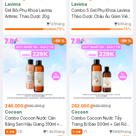
Lavima
Lavima
Gel Bôi Phụ Khoa Lavima
Combo 5 Gel Phụ Khoa Lavima
Antimic Thảo Dược 20g
Thảo Dược Châu Âu Giảm Viêm
Ngứa 3g/Ống
12/tháng
8/tháng
75
%
75
%
-
58
%
-
56
%
246.000 ₫
262.000 ₫
590.000 ₫
590.000 ₫
Cocoon
Cocoon
Combo Cocoon Nước Cân
Combo Cocoon Nước Tẩy
Bằng Sen Hậu Giang 310ml +
Trang Bí Đao 500ml + Gel Rửa
Nước Tẩy Trang Bí Đao 500ml
Mặt Bí Đao 310ml
(13)
1.4k/tháng
(7)
988/tháng
4.9
5.0