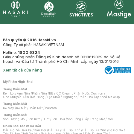
Synctives
Clinic
Dermahair
Mastige
Bản quyền © 2016 Hasaki.vn
Công Ty cổ phần HASAKI VIETNAM
Hotline:
1800 6324
Giấy chứng nhận Đăng ký Kinh doanh số 0313612829 do Sở Kế
hoạch và Đầu tư Thành phố Hồ Chí Minh cấp ngày 13/01/2016
Xem tất cả cửa hàng
Mỹ Phẩm High-End
Trang Điểm Mặt
Kem Lót
/
Kem Nền
/
Phấn Nền
/
BB / CC Cream
/
Phấn Nước Cushion
/
Che Khuyết Điểm
/
Má Hồng
/
Tạo Khối / Highlight
/
Phấn Phủ
/
Xịt Khoá Makeup
Trang Điểm Mắt
Kẻ Mày
/
Kẻ Mắt
/
Phấn Mắt
/
Mascara
Trang Điểm Môi
Son Dưỡng Môi
/
Son Kem / Tint
/
Son Thỏi
/
Son Bóng
/
Tẩy Trang Mắt / Môi
Chăm Sóc Tóc Và Da Đầu
Dầu Gội Và Dầu Xả
/
Dầu Gội
/
Dầu Xả
/
Dầu Gội Khô
/
Dầu Gội Xả 2in1
/
Bộ Gội Xả
/
Tẩy Tế Bào Chết Da Đầu
/
Mặt Nạ / Kem Ủ Tóc
/
Serum / Dầu Dưỡng Tóc
/