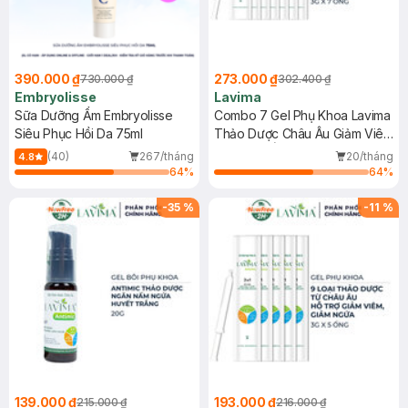
390.000 ₫
273.000 ₫
730.000 ₫
302.400 ₫
Embryolisse
Lavima
Sữa Dưỡng Ẩm Embryolisse
Combo 7 Gel Phụ Khoa Lavima
Siêu Phục Hồi Da 75ml
Thảo Dược Châu Âu Giảm Viêm
Ngứa 3g/Ống
(40)
267/tháng
20/tháng
4.8
64
%
64
%
-
35
%
-
11
%
139.000 ₫
193.000 ₫
215.000 ₫
216.000 ₫