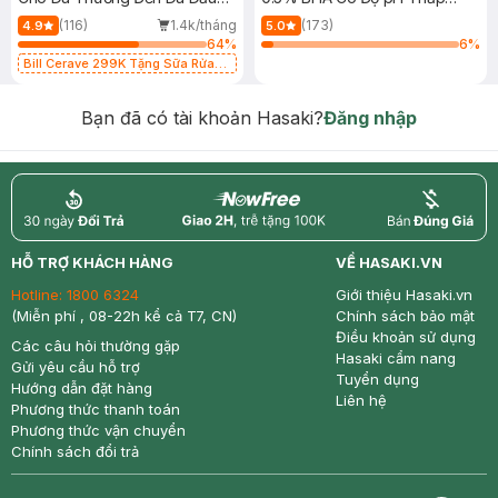
473ml
150ml
(116)
1.4k/tháng
(173)
4.9
5.0
64
%
6
%
Bill Cerave 299K Tặng Sữa Rửa
Mặt Cerave 30ml (SL có hạn)
Bạn đã có tài khoản Hasaki?
Đăng nhập
return
nowfree
price
HỖ TRỢ KHÁCH HÀNG
VỀ HASAKI.VN
Hotline:
1800 6324
Giới thiệu Hasaki.vn
(Miễn phí , 08-22h kể cả T7, CN)
Chính sách bảo mật
Điều khoản sử dụng
Các câu hỏi thường gặp
Hasaki cẩm nang
Gửi yêu cầu hỗ trợ
Tuyển dụng
Hướng dẫn đặt hàng
Liên hệ
Phương thức thanh toán
Phương thức vận chuyển
Chính sách đổi trả