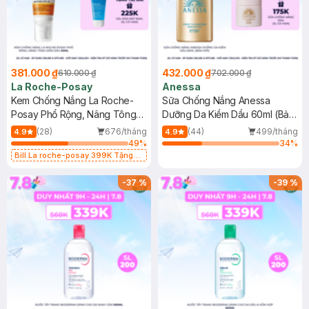
381.000 ₫
432.000 ₫
610.000 ₫
702.000 ₫
La Roche-Posay
Anessa
Kem Chống Nắng La Roche-
Sữa Chống Nắng Anessa
Posay Phổ Rộng, Nâng Tông
Dưỡng Da Kiềm Dầu 60ml (Bản
Kiềm Dầu 50ml
Mới)
(28)
676/tháng
(44)
499/tháng
4.9
4.9
49
%
34
%
Bill La roche-posay 399K Tặng
Gel rửa mặt da dầu nhạy cảm 50ml
(SL có hạn)
-
37
%
-
39
%