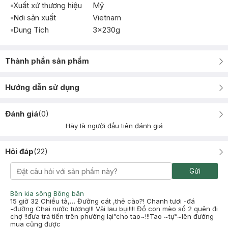
Xuất xứ thương hiệu
Mỹ
Nơi sản xuất
Vietnam
Dung Tích
3x230g
Thành phần sản phẩm
Hướng dẫn sử dụng
Đánh giá
(
0
)
Hãy là người đầu tiên đánh giá
Hỏi đáp
(
22
)
Gửi
Bên kia sông Bông bân
15 giờ 32 Chiều tà,… Đường cát ,thẻ cào?! Chanh tươi -đá
-đường Chai nước tương!!! Vải lau bụi!!!! Đồ con mèo số 2 quên đi
chợ !!đưa trả tiền trên phường lại”cho tao~!!!Tao ~tự”~lên đường
mua cũng được