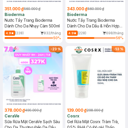
351.000 ₫
343.000 ₫
560.000 ₫
560.000 ₫
Bioderma
Bioderma
Nước Tẩy Trang Bioderma
Nước Tẩy Trang Bioderma
Dành Cho Da Nhạy Cảm 500ml
Dành Cho Da Dầu & Hỗn Hợp
500ml
(228)
832/tháng
(228)
698/tháng
4.9
4.9
50
%
56
%
-
23
%
-
53
%
378.000 ₫
139.000 ₫
490.000 ₫
298.000 ₫
CeraVe
Cosrx
Sữa Rửa Mặt CeraVe Sạch Sâu
Gel Rửa Mặt Cosrx Tràm Trà,
Cho Da Thường Đến Da Dầu
0.5% BHA Có Độ pH Thấp