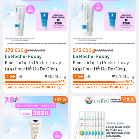
278.000 ₫
545.000 ₫
445.000 ₫
889.000 ₫
La Roche-Posay
La Roche-Posay
Kem Dưỡng La Roche-Posay
Kem Dưỡng La Roche-Posay
Giúp Phục Hồi Da Đa Công
Giúp Phục Hồi Da Đa Công
Dụng 40ml
Dụng 100ml
(56)
895/tháng
(56)
370/tháng
4.9
4.9
69
%
80
%
Bill La roche-posay 399K Tặng
Bill La roche-posay 399K Tặng
Gel rửa mặt da dầu nhạy cảm 50ml
Gel rửa mặt da dầu nhạy cảm 50ml
(SL có hạn)
(SL có hạn)
-
47
%
-
10
%