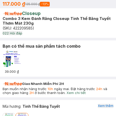
117.000 ₫
135.000 ₫
-
13
%
Closeup
Combo 3 Kem Đánh Răng Closeup Tinh Thể Băng Tuyết
Thơm Mát 230g
(SKU:
422209585
)
0
22
Hỏi đáp
Bạn có thể mua sản phẩm tách combo
39.000 ₫
Giao Nhanh Miễn Phí 2H
Bạn muốn nhận hàng trước
10h
ngày mai. Đặt hàng trước
24h
và
chọn giao hàng
2H
ở bước thanh toán.
Xem chi tiết
Xem thêm
Mùi hương
:
Tinh Thể Băng Tuyết