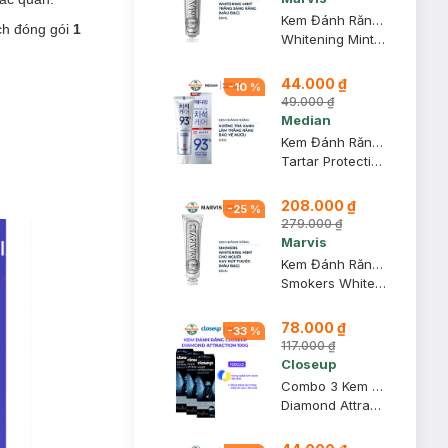
Kem Đánh Răng Marvis Màu Bạc Làm Trắng Răng 85ml
ách đóng gói
1
Whitening Mint Toothpaste
44.000 ₫
-
10
%
49.000 ₫
Median
Kem Đánh Răng Median IQ 93% Trắng Răng Màu Trắng Bạc 120g
Tartar Protection Toothpaste - White
208.000 ₫
-
25
%
279.000 ₫
Marvis
Kem Đánh Răng Marvis Màu Bạc Cho Người Hút Thuốc 85ml
Smokers Whitening Mint Toothpaste
78.000 ₫
-
33
%
117.000 ₫
Closeup
Combo 3 Kem Đánh Răng Closeup Diamond Attraction Trắng Răng 100g
Diamond Attraction