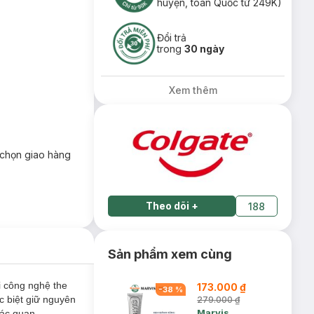
huyện, toàn Quốc từ 249K)
Đổi trả
trong
30 ngày
Xem thêm
chọn giao hàng
Theo dõi
+
188
Sản phẩm xem cùng
 công nghệ the
173.000 ₫
-
38
%
c biệt giữ nguyên
279.000 ₫
Marvis
iác quan.