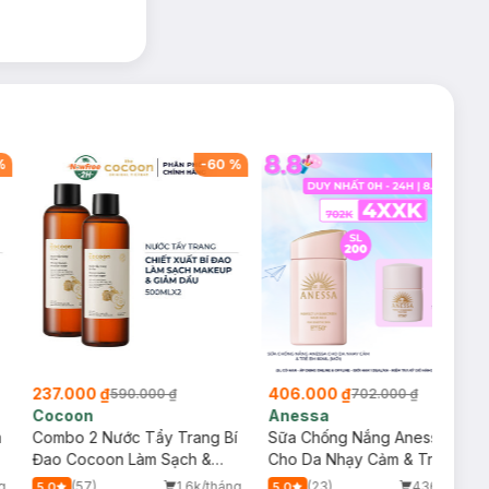
%
-
60
%
-
42
%
237.000 ₫
406.000 ₫
590.000 ₫
702.000 ₫
Cocoon
Anessa
m
Combo 2 Nước Tẩy Trang Bí
Sữa Chống Nắng Anessa
Đao Cocoon Làm Sạch &
Cho Da Nhạy Cảm & Trẻ Em
Giảm Dầu 500ml
60ml (Mới)
g
(57)
1.6k/tháng
(23)
436/tháng
5.0
5.0