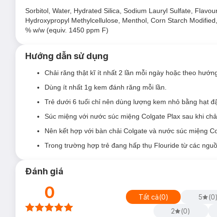
Sorbitol, Water, Hydrated Silica, Sodium Lauryl Sulfate, Fla
Nơi khô ráo thoáng mát.
Hydroxypropyl Methylcellulose, Menthol, Corn Starch Modified
Tránh ánh nắng trực tiếp, nơi có nhiệt độ cao hoặc ẩm ư
% w/w (equiv. 1450 ppm F)
Đậy nắp kín sau khi sử dụng.
Lưu ý:
Hướng dẫn sử dụng
Ngày sản xuất:
Xem chi tiết trên bao bì.
Chải răng thật kĩ ít nhất 2 lần mỗi ngày hoặc theo hướn
Hạn sử dụng:
3 năm kể từ ngày sản xuất.
Dùng ít nhất 1g kem đánh răng mỗi lần.
N/A
Trẻ dưới 6 tuổi chỉ nên dùng lượng kem nhỏ bằng hạt đ
Súc miệng với nước súc miệng Colgate Plax sau khi chả
Nên kết hợp với bàn chải Colgate và nước súc miệng Co
Trong trường hợp trẻ đang hấp thụ Flouride từ các nguồ
Đánh giá
0
Tất cả
(
0
)
5
(
0
2
(
0
)