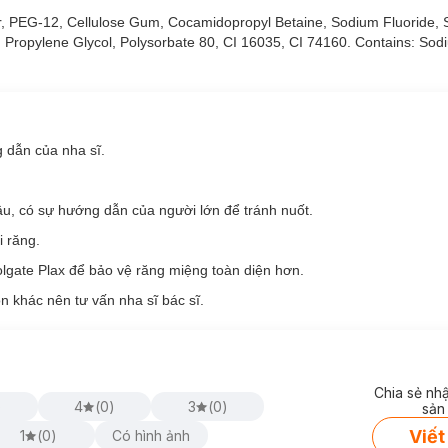
vour, PEG-12, Cellulose Gum, Cocamidopropyl Betaine, Sodium Fluoride,
, Propylene Glycol, Polysorbate 80, CI 16035, CI 74160. Contains: Sod
ớt.
g dẫn của nha sĩ.
ậu, có sự hướng dẫn của người lớn để tránh nuốt.
i răng.
lgate Plax để bảo vệ răng miệng toàn diện hơn.
n khác nên tư vấn nha sĩ bác sĩ.
Chia sẻ nh
)
4
(
0
)
3
(
0
)
sản
Viết
1
(
0
)
Có hình ảnh