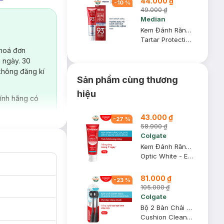
44.000 ₫
-
10
%
49.000 ₫
Median
Kem Đánh Răng Median IQ 93% Trắng Răng Màu Đỏ 120g
Tartar Protection Toothpaste - Fresh Breath
 hoá đơn
 ngày. 30
không đăng kí
Sản phẩm cùng thương
hiệu
ính hãng có
43.000 ₫
-
27
%
58.900 ₫
Colgate
Kem Đánh Răng Colgate Sáng Răng Từ Tinh Thể Khoáng Trắng 100g
Optic White - Exfoliating Mineral
81.000 ₫
-
23
%
105.000 ₫
Colgate
Bộ 2 Bàn Chải Đánh Răng Colgate Lông Chải Kháng Khuẩn
Cushion Clean Twin Charcoal