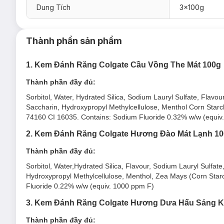
Dung Tích
3x100g
Thành phần sản phẩm
1. Kem Đánh Răng Colgate Cầu Vồng The Mát 100g
Thành phần đầy đủ:
Ưu thế nổi bật của Kem Đánh Răng Colgate M
Sorbitol, Water, Hydrated Silica, Sodium Lauryl Sulfate, Fl
4 hương vị nhiệt đới độc đáo: Dưa hấu sảng khoái, Hươ
Saccharin, Hydroxypropyl Methylcellulose, Menthol Corn Star
Chất kem trong suốt với tinh thể cực the mát hoặc trái 
74160 CI 16035. Contains: Sodium Fluoride 0.32% w/w (equiv
Mang đến cảm giác bừng tỉnh táo, bùng nổ sảng khoái 
2. Kem Đánh Răng Colgate Hương Đào Mát Lạnh 1
Cho hơi thở the mát dài lâu gấp 10x so với kem đánh r
Thành phần đầy đủ:
Công thức ngừa sâu răng, cho răng chắc khỏe mỗi ngày
Sorbitol, Water,Hydrated Silica, Flavour, Sodium Lauryl Sulf
Hydroxypropyl Methylcellulose, Menthol, Zea Mays (Corn Starc
Fluoride 0.22% w/w (equiv. 1000 ppm F)
3. Kem Đánh Răng Colgate Hương Dưa Hấu Sảng K
Thành phần đầy đủ:
Hướng dẫn bảo quản Kem Đánh Răng Colgate