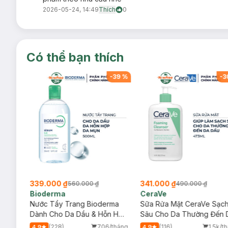
2026-05-24, 14:49
Thích
0
Có thể bạn thích
-
39
%
-
39
%
-
3
339.000 ₫
341.000 ₫
560.000 ₫
490.000 ₫
Bioderma
CeraVe
rma
Nước Tẩy Trang Bioderma
Sữa Rửa Mặt CeraVe Sạc
m
Dành Cho Da Dầu & Hỗn Hợp
Sâu Cho Da Thường Đến 
500ml
Dầu 473ml
/tháng
(228)
706/tháng
(116)
1.5k/t
4.9
4.9