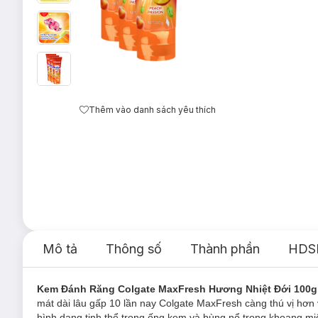
Thêm vào danh sách yêu thích
Mô tả
Thông số
Thành phần
HDS
Kem Đánh Răng Colgate MaxFresh Hương Nhiệt Đới 100g
mát dài lâu gấp 10 lần nay Colgate MaxFresh càng thú vị hơn 
hình dạng tinh thể trong ống kem và bùng nổ trong khoang mi