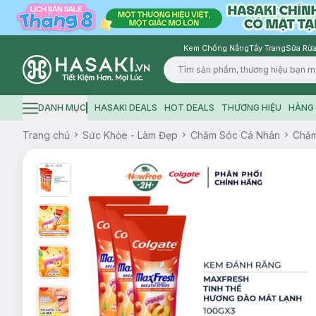
Kem Chống Nắng
Tẩy Trang
Sữa Rửa
Logo
DANH MỤC
HASAKI DEALS
HOT DEALS
THƯƠNG HIỆU
HÀNG 
Hamburger icon
Trang chủ
Sức Khỏe - Làm Đẹp
Chăm Sóc Cá Nhân
Chăm