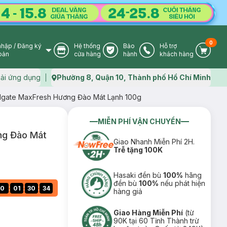
0
nhập
/
Đăng ký
Hệ thống
Bảo
Hỗ trợ
User Icon
Store Icon
Warranty Icon
Phone Icon
Cart I
oản
cửa hàng
hành
khách hàng
ải ứng dụng
Phường 8, Quận 10, Thành phố Hồ Chí Minh
Map icon
gate MaxFresh Hương Đào Mát Lạnh 100g
MIỄN PHÍ VẬN CHUYỂN
ng Đào Mát
Giao Nhanh Miễn Phí 2H.
Trễ tặng 100K
Hasaki đền bù
100%
hãng
đền bù
100%
nếu phát hiện
:
:
:
0
01
30
33
hàng giả
Giao Hàng Miễn Phí
(từ
90K tại 60 Tỉnh Thành trừ