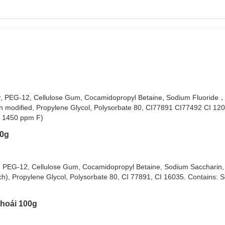
axFresh Rainbow Fresh:
avour, PEG-12, Cellulose Gum, Cocamidopropyl Betaine, Sodium Fluorid
ng đào mát lạnh, Quả mọng diệu kỳ và Tinh thể cầu vồng the mát.
ch modified, Propylene Glycol, Polysorbate 80, CI77891 CI77492 CI 12
tim 6 màu độc đáo.
. 1450 ppm F)
cực đã.
00g
ăng Colgate thông thường.
.
ate, PEG-12, Cellulose Gum, Cocamidopropyl Betaine, Sodium Saccharin,
h), Propylene Glycol, Polysorbate 80, CI 77891, CI 16035. Contains: 
hoái 100g
 MaxFresh Rainbow Fresh: