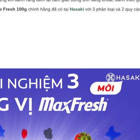
 Fresh 100g
chính hãng đã có tại
Hasaki
với 3 phân loại và 2 quy c