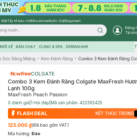
 Mặt
Tẩy tế bào chết
Bioderma
Nước Giặt
Bagsmart
Đăng 
Search icon
Tài kh
T
MỚI VỀ
BÁN CHẠY
CLINIC & SPA
DERMAHAIR
 Sóc Răng Miệng
Kem Đánh Răng
Combo 3 Kem Đánh Răng Col
COLGATE
Combo 3 Kem Đánh Răng Colgate MaxFresh Hươ
Lạnh 100g
MaxFresh Peach Passion
0
đánh giá
|
1
Hỏi đáp
|
Mã sản phẩm:
422392425
KẾT THÚC TRONG
123.000 ₫
(Đã bao gồm VAT)
Mùi hương
:
Đào