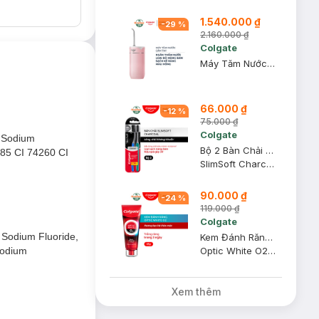
1.540.000 ₫
-
29
%
2.160.000 ₫
Colgate
Máy Tăm Nước Colgate Cầm Tay Ngăn Thấm Nước Màu Hồng
66.000 ₫
-
12
%
75.000 ₫
Colgate
e，Sodium
Bộ 2 Bàn Chải Đánh Răng Colgate Kháng Khuẩn Than Hoạt Tính
085 CI 74260 CI
SlimSoft Charcoal
90.000 ₫
-
24
%
119.000 ₫
Colgate
 Sodium Fluoride,
Kem Đánh Răng Colgate Optic White O2 Với Oxy Hoạt Tính 85g
Optic White O2 Active Oxygen Whitening
Sodium
Xem thêm