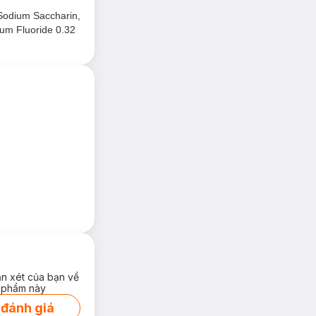
 Sodium Saccharin,
ium Fluoride 0.32
ận xét của bạn về
 phẩm này
 đánh giá