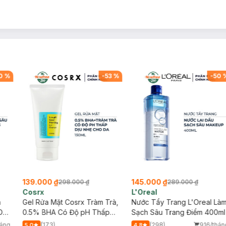
0
%
-
53
%
-
50
139.000 ₫
145.000 ₫
298.000 ₫
289.000 ₫
Cosrx
L'Oreal
h
Gel Rửa Mặt Cosrx Tràm Trà,
Nước Tẩy Trang L'Oreal Là
Da
0.5% BHA Có Độ pH Thấp
Sạch Sâu Trang Điểm 400ml
150ml
háng
(173)
(298)
916/thán
5.0
4.8