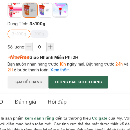
Dung Tích
:
3x100g
3x100g
100g
Số lượng:
Giao Nhanh Miễn Phí 2H
Bạn muốn nhận hàng trước
10h
ngày mai. Đặt hàng trước
24h
và 
2H
ở bước thanh toán.
Xem thêm
TẠM HẾT HÀNG
THÔNG BÁO KHI CÓ HÀNG
D
Đánh giá
Hỏi đáp
là sản phẩm
kem đánh răng
đến từ thương hiệu
Colgate
của Mỹ. Với
với diện mạo hoàn toàn mới. Các tinh cực thể the mát được thiết kế đặ
ệng khi đánh răng đem lại cảm giác bừng tỉnh sảng khoái, đánh thức g