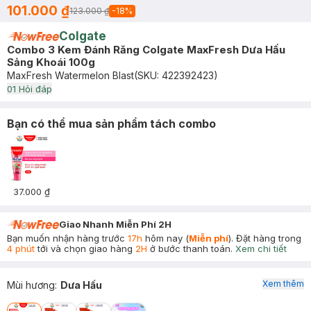
101.000 ₫
123.000 ₫
-
18
%
Colgate
Combo 3 Kem Đánh Răng Colgate MaxFresh Dưa Hấu
Sảng Khoái 100g
MaxFresh Watermelon Blast
(SKU:
422392423
)
0
1
Hỏi đáp
Bạn có thể mua sản phẩm tách combo
37.000 ₫
Giao Nhanh Miễn Phí 2H
Bạn muốn nhận hàng trước
17h
hôm nay (
Miễn phí
). Đặt hàng trong
4 phút
tới và chọn giao hàng
2H
ở bước thanh toán.
Xem chi tiết
Xem thêm
Mùi hương
:
Dưa Hấu