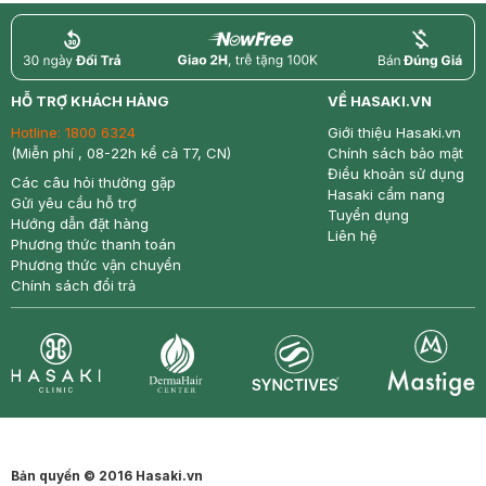
return
nowfree
price
HỖ TRỢ KHÁCH HÀNG
VỀ HASAKI.VN
Hotline:
1800 6324
Giới thiệu Hasaki.vn
(Miễn phí , 08-22h kể cả T7, CN)
Chính sách bảo mật
Điều khoản sử dụng
Các câu hỏi thường gặp
Hasaki cẩm nang
Gửi yêu cầu hỗ trợ
Tuyển dụng
Hướng dẫn đặt hàng
Liên hệ
Phương thức thanh toán
Phương thức vận chuyển
Chính sách đổi trả
Synctives
Clinic
Dermahair
Mastige
Bản quyền © 2016 Hasaki.vn