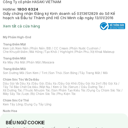
Công Ty cổ phần HASAKI VIETNAM
Hotline:
1800 6324
Giấy chứng nhận Đăng ký Kinh doanh số 0313612829 do Sở Kế
hoạch và Đầu tư Thành phố Hồ Chí Minh cấp ngày 13/01/2016
Xem tất cả cửa hàng
Mỹ Phẩm High-End
Trang Điểm Mặt
Kem Lót
/
Kem Nền
/
Phấn Nền
/
BB / CC Cream
/
Phấn Nước Cushion
/
Che Khuyết Điểm
/
Má Hồng
/
Tạo Khối / Highlight
/
Phấn Phủ
/
Xịt Khoá Makeup
Trang Điểm Mắt
Kẻ Mày
/
Kẻ Mắt
/
Phấn Mắt
/
Mascara
Trang Điểm Môi
Son Dưỡng Môi
/
Son Kem / Tint
/
Son Thỏi
/
Son Bóng
/
Tẩy Trang Mắt / Môi
Chăm Sóc Tóc Và Da Đầu
Dầu Gội Và Dầu Xả
/
Dầu Gội
/
Dầu Xả
/
Dầu Gội Khô
/
Dầu Gội Xả 2in1
/
Bộ Gội Xả
/
Tẩy Tế Bào Chết Da Đầu
/
Mặt Nạ / Kem Ủ Tóc
/
Serum / Dầu Dưỡng Tóc
/
Xịt Dưỡng Tóc
/
Thuốc Nhuộm Tóc
/
Sản Phẩm Tạo Kiểu Tóc
/
Dụng Cụ Chăm Sóc Tóc
/
Máy Sấy Tóc
/
Lược
/
Bộ Chăm Sóc Tóc
/
Phụ Kiện Tóc
Chăm Sóc Cơ Thể
Kem Tẩy Lông
/
Dụng Cụ Tẩy Lông
Nước Hoa
Nước Hoa Nữ
/
Nước Hoa Nam
/
Nước Hoa Cao Cấp
/
Xịt Thơm Toàn Thân
/
Nước Hoa Vùng Kín
Notice about cookies usage
BIỂU NGỮ COOKIE
Chăm Sóc Cá Nhân