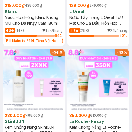
218.000 ₫
129.000 ₫
435.000 ₫
249.000 ₫
Klairs
L'Oreal
Nước Hoa Hồng Klairs Không
Nước Tẩy Trang L'Oreal Tươi
Mùi Cho Da Nhạy Cảm 180ml
Mát Cho Da Dầu, Hỗn Hợp
400ml
(148)
1.5k/tháng
(298)
2.1k/tháng
4.8
4.8
64
%
50
%
Bill Klairs từ 299k Tặng Mặt Nạ
Làm Dịu Da & Kiểm Soát Dầu Nhờn
25ml (SL Có Hạn)
-
54
%
-
43
%
230.000 ₫
350.000 ₫
495.000 ₫
610.000 ₫
Skin1004
La Roche-Posay
Kem Chống Nắng Skin1004
Kem Chống Nắng La Roche-