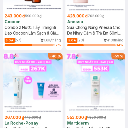
243.000 ₫
428.000 ₫
590.000 ₫
702.000 ₫
Cocoon
Anessa
Combo 2 Nước Tẩy Trang Bí
Sữa Chống Nắng Anessa Cho
Đao Cocoon Làm Sạch & Giảm
Da Nhạy Cảm & Trẻ Em 60ml
Dầu 500ml
(Mới)
(57)
1.6k/tháng
(23)
413/tháng
5.0
5.0
57
%
34
%
-
40
%
-
59
%
267.000 ₫
553.000 ₫
445.000 ₫
1.350.000 ₫
La Roche-Posay
Martiderm