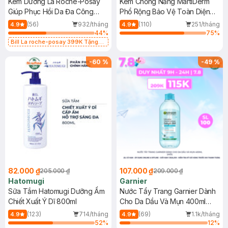
Kem Dưỡng La Roche-Posay
Kem Chống Nắng MartiDerm
Giúp Phục Hồi Da Đa Công
Phổ Rộng Bảo Vệ Toàn Diện
Dụng 40ml
40ml
(56)
932/tháng
(110)
251/tháng
4.9
4.9
44
%
75
%
Bill La roche-posay 399K Tặng
Gel rửa mặt da dầu nhạy cảm 50ml
(SL có hạn)
-
60
%
-
49
%
82.000 ₫
107.000 ₫
205.000 ₫
209.000 ₫
Hatomugi
Garnier
Sữa Tắm Hatomugi Dưỡng Ẩm
Nước Tẩy Trang Garnier Dành
Chiết Xuất Ý Dĩ 800ml
Cho Da Dầu Và Mụn 400ml
(Mới)
(123)
714/tháng
(69)
1.1k/tháng
4.9
4.9
52
%
12
%