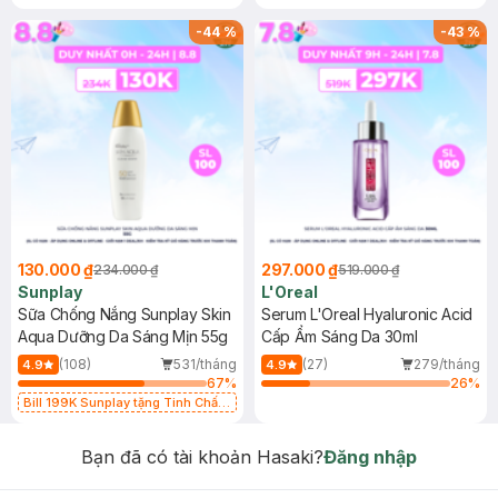
-
44
%
-
43
%
130.000 ₫
297.000 ₫
234.000 ₫
519.000 ₫
Sunplay
L'Oreal
Sữa Chống Nắng Sunplay Skin
Serum L'Oreal Hyaluronic Acid
Aqua Dưỡng Da Sáng Mịn 55g
Cấp Ẩm Sáng Da 30ml
(108)
531/tháng
(27)
279/tháng
4.9
4.9
67
%
26
%
Bill 199K Sunplay tặng Tinh Chất
Chống Nắng 7g trị giá 30K (SL có
hạn)
Bạn đã có tài khoản Hasaki?
Đăng nhập