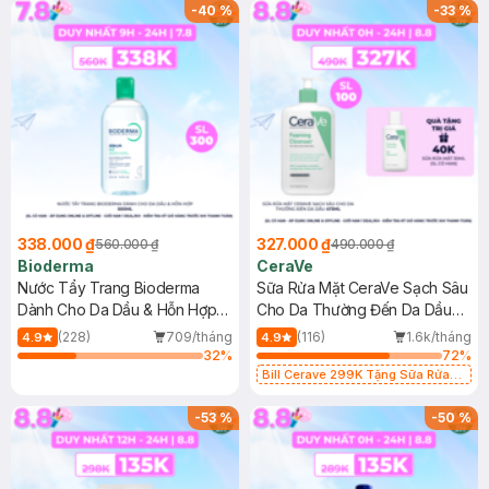
-
40
%
-
33
%
338.000 ₫
327.000 ₫
560.000 ₫
490.000 ₫
Bioderma
CeraVe
Nước Tẩy Trang Bioderma
Sữa Rửa Mặt CeraVe Sạch Sâu
Dành Cho Da Dầu & Hỗn Hợp
Cho Da Thường Đến Da Dầu
500ml
473ml
(228)
709/tháng
(116)
1.6k/tháng
4.9
4.9
32
%
72
%
Bill Cerave 299K Tặng Sữa Rửa
Mặt Cerave 30ml (SL có hạn)
-
53
%
-
50
%