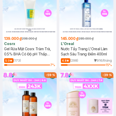
139.000 ₫
145.000 ₫
298.000 ₫
289.000 ₫
Cosrx
L'Oreal
Gel Rửa Mặt Cosrx Tràm Trà,
Nước Tẩy Trang L'Oreal Làm
0.5% BHA Có Độ pH Thấp
Sạch Sâu Trang Điểm 400ml
150ml
(173)
(298)
916/tháng
5.0
4.8
7
%
15
%
-
59
%
-
39
%