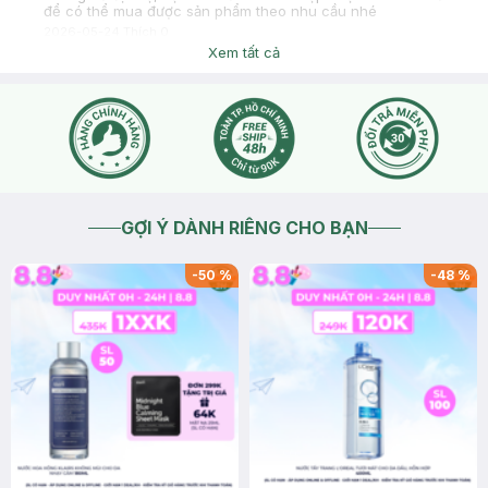
để có thể mua được sản phẩm theo nhu cầu nhé
2026-05-24
Thích
0
Xem tất cả
GỢI Ý DÀNH RIÊNG CHO BẠN
-
50
%
-
48
%