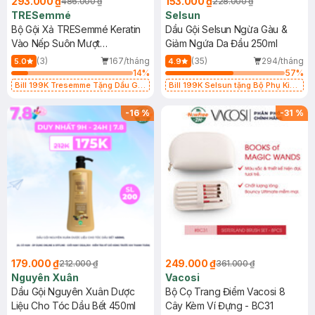
293.000 ₫
153.000 ₫
486.000 ₫
228.000 ₫
TRESemmé
Selsun
Bộ Gội Xả TRESemmé Keratin
Dầu Gội Selsun Ngừa Gàu &
Vào Nếp Suôn Mượt
Giảm Ngứa Da Đầu 250ml
640g+620g
(3)
167/tháng
(35)
294/tháng
5.0
4.9
14
%
57
%
Bill 199K Tresemme Tặng Dầu Gội
Bill 199K Selsun tặng Bộ Phụ Kiện
Clear 140g trị giá 50K (SL có hạn)
Cài Tóc trị giá 99K (SL có hạn)
-
16
%
-
31
%
179.000 ₫
249.000 ₫
212.000 ₫
361.000 ₫
Nguyên Xuân
Vacosi
Dầu Gội Nguyên Xuân Dược
Bộ Cọ Trang Điểm Vacosi 8
Liệu Cho Tóc Dầu Bết 450ml
Cây Kèm Ví Đựng - BC31