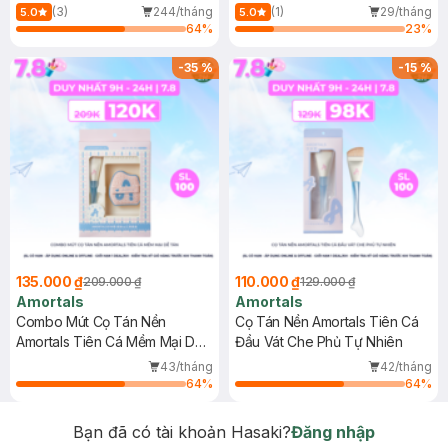
(3)
244/tháng
(1)
29/tháng
5.0
5.0
64
%
23
%
-
35
%
-
15
%
135.000 ₫
110.000 ₫
209.000 ₫
129.000 ₫
Amortals
Amortals
Combo Mút Cọ Tán Nền
Cọ Tán Nền Amortals Tiên Cá
Amortals Tiên Cá Mềm Mại Dễ
Đầu Vát Che Phủ Tự Nhiên
Tán
43/tháng
42/tháng
64
%
64
%
Bạn đã có tài khoản Hasaki?
Đăng nhập