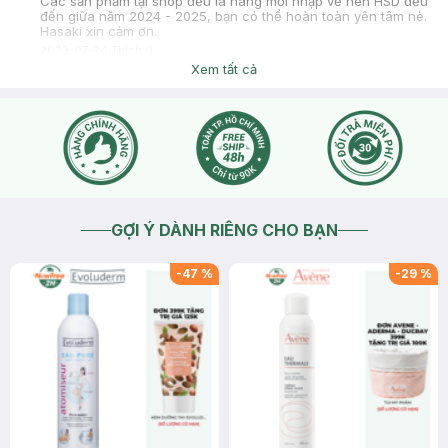
Các sản phẩm tại shop đều là hàng mới nhập về nên HSD đều
đến giữa năm 2024 - 2025, bạn có thể hoàn toàn yên tâm nè.
Hasaki xin cảm ơn.
2023-07-24
Thích
0
Xem tất cả
GỢI Ý DÀNH RIÊNG CHO BẠN
-
47
%
-
29
%