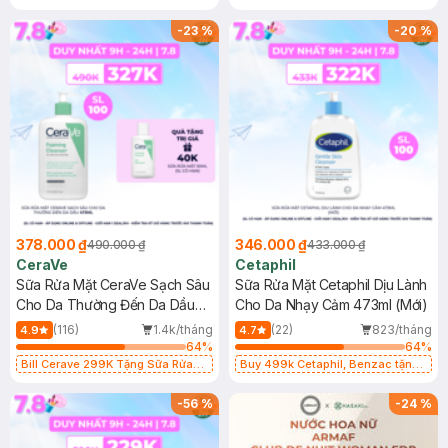
-
23
%
-
20
%
378.000 ₫
346.000 ₫
490.000 ₫
433.000 ₫
CeraVe
Cetaphil
Sữa Rửa Mặt CeraVe Sạch Sâu
Sữa Rửa Mặt Cetaphil Dịu Lành
Cho Da Thường Đến Da Dầu
Cho Da Nhạy Cảm 473ml (Mới)
473ml
(116)
1.4k/tháng
(22)
823/tháng
4.9
4.7
64
%
64
%
Bill Cerave 299K Tặng Sữa Rửa
Buy 499k Cetaphil, Benzac tặng
Mặt Cerave 30ml (SL có hạn)
Combo 2 Sữa Rửa Mặt 59ml(SL có
hạn)
-
56
%
-
24
%