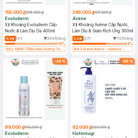
155.000 ₫
296.000 ₫
295.000 ₫
417.000 ₫
Evoluderm
Avène
Xịt Khoáng Evoluderm Cấp
Xịt Khoáng Avène Cấp Nước,
Nước & Làm Dịu Da 400ml
Làm Dịu & Giảm Kích Ứng 300ml
(41)
244/tháng
(27)
112/tháng
4.8
5.0
19
%
64
%
BILL 399K TẶNG Kem Dưỡng Tay
Bill 3 brand Avene - Aderma -
Từ Bơ Hạt Mỡ Cấp Ẩm 50ml trị giá
Ducray 399k tặng túi đựng mỹ
125K (SL có hạn)
phẩm trị giá 100k (SL có hạn)
-
49
%
-
60
%
99.000 ₫
82.000 ₫
195.000 ₫
205.000 ₫
Evoluderm
Hatomugi