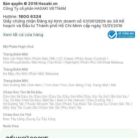
Bản quyền © 2016 Hasaki.vn
Công Ty cổ phần HASAKI VIETNAM
Hotline:
1800 6324
Giấy chứng nhận Đăng ký Kinh doanh số 0313612829 do Sở Kế
hoạch và Đầu tư Thành phố Hồ Chí Minh cấp ngày 13/01/2016
Xem tất cả cửa hàng
Mỹ Phẩm High-End
Trang Điểm Mặt
Kem Lót
/
Kem Nền
/
Phấn Nền
/
BB / CC Cream
/
Phấn Nước Cushion
/
Che Khuyết Điểm
/
Má Hồng
/
Tạo Khối / Highlight
/
Phấn Phủ
/
Xịt Khoá Makeup
Trang Điểm Mắt
Kẻ Mày
/
Kẻ Mắt
/
Phấn Mắt
/
Mascara
Trang Điểm Môi
Son Dưỡng Môi
/
Son Kem / Tint
/
Son Thỏi
/
Son Bóng
/
Tẩy Trang Mắt / Môi
Chăm Sóc Tóc Và Da Đầu
Dầu Gội Và Dầu Xả
/
Dầu Gội
/
Dầu Xả
/
Dầu Gội Khô
/
Dầu Gội Xả 2in1
/
Bộ Gội Xả
/
Tẩy Tế Bào Chết Da Đầu
/
Mặt Nạ / Kem Ủ Tóc
/
Serum / Dầu Dưỡng Tóc
/
Xịt Dưỡng Tóc
/
Thuốc Nhuộm Tóc
/
Sản Phẩm Tạo Kiểu Tóc
/
Dụng Cụ Chăm Sóc Tóc
/
Máy Sấy Tóc
/
Lược
/
Bộ Chăm Sóc Tóc
/
Phụ Kiện Tóc
Chăm Sóc Cơ Thể
Kem Tẩy Lông
/
Dụng Cụ Tẩy Lông
Nước Hoa
Nước Hoa Nữ
/
Nước Hoa Nam
/
Nước Hoa Cao Cấp
/
Xịt Thơm Toàn Thân
/
Nước Hoa Vùng Kín
Notice about cookies usage