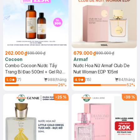
262.000 ₫
679.000 ₫
590.000 ₫
890.000 ₫
Cocoon
Armaf
Combo Cocoon Nước Tẩy
Nước Hoa Nữ Armaf Club De
Trang Bí Đao 500ml + Gel Rửa
Nuit Woman EDP 105ml
Mặt Bí Đao 310ml
(7)
988/tháng
(15)
84/tháng
5.0
4.9
26
%
52
%
-
25
%
-
39
%