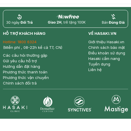
return
nowfree
price
HỖ TRỢ KHÁCH HÀNG
VỀ HASAKI.VN
Hotline:
1800 6324
Giới thiệu Hasaki.vn
(Miễn phí , 08-22h kể cả T7, CN)
Chính sách bảo mật
Điều khoản sử dụng
Các câu hỏi thường gặp
Hasaki cẩm nang
Gửi yêu cầu hỗ trợ
Tuyển dụng
Hướng dẫn đặt hàng
Liên hệ
Phương thức thanh toán
Phương thức vận chuyển
Chính sách đổi trả
Synctives
Clinic
Dermahair
Mastige