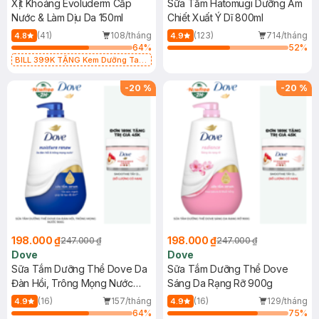
Xịt Khoáng Evoluderm Cấp
Sữa Tắm Hatomugi Dưỡng Ẩm
Nước & Làm Dịu Da 150ml
Chiết Xuất Ý Dĩ 800ml
(41)
108/tháng
(123)
714/tháng
4.8
4.9
64
%
52
%
BILL 399K TẶNG Kem Dưỡng Tay
Từ Bơ Hạt Mỡ Cấp Ẩm 50ml trị giá
125K (SL có hạn)
-
20
%
-
20
%
198.000 ₫
198.000 ₫
247.000 ₫
247.000 ₫
Dove
Dove
Sữa Tắm Dưỡng Thể Dove Da
Sữa Tắm Dưỡng Thể Dove
Đàn Hồi, Trông Mọng Nước
Sáng Da Rạng Rỡ 900g
900g
(16)
157/tháng
(16)
129/tháng
4.9
4.9
64
%
75
%