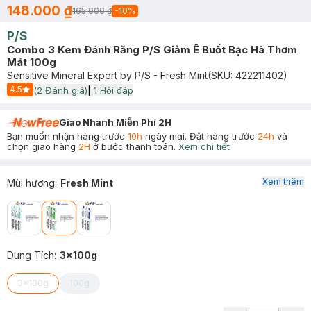
148.000 ₫
165.000 ₫
-
10
%
P/S
Combo 3 Kem Đánh Răng P/S Giảm Ê Buốt Bạc Hà Thơm
Mát 100g
Sensitive Mineral Expert by P/S - Fresh Mint
(SKU:
422211402
)
4.5
(
2
Đánh giá)
|
1
Hỏi đáp
Start Icon
Giao Nhanh Miễn Phí 2H
Bạn muốn nhận hàng trước
10h
ngày mai. Đặt hàng trước
24h
và
chọn giao hàng
2H
ở bước thanh toán.
Xem chi tiết
Xem thêm
Mùi hương
:
Fresh Mint
Dung Tích
:
3x100g
3x100g
100g