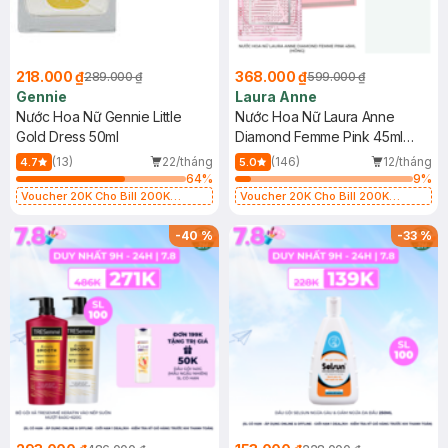
218.000 ₫
368.000 ₫
289.000 ₫
599.000 ₫
Gennie
Laura Anne
Nước Hoa Nữ Gennie Little
Nước Hoa Nữ Laura Anne
Gold Dress 50ml
Diamond Femme Pink 45ml
(Hồng)
(13)
22/tháng
(146)
12/tháng
4.7
5.0
64
%
9
%
Voucher 20K Cho Bill 200K
Voucher 20K Cho Bill 200K
Diamond, Laura Annie, Gota,
Diamond, Laura Annie, Gota,
Gennie, Parision (SL có hạn)
Gennie, Parision (SL có hạn)
-
40
%
-
33
%