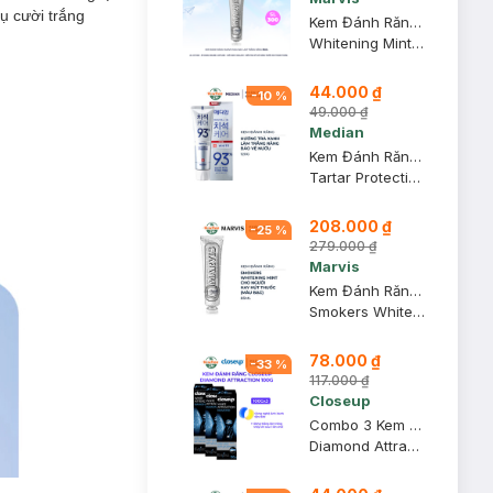
ụ cười trắng
Kem Đánh Răng Marvis Màu Bạc Làm Trắng Răng 85ml
Whitening Mint Toothpaste
44.000 ₫
-
10
%
49.000 ₫
Median
Kem Đánh Răng Median IQ 93% Trắng Răng Màu Trắng Bạc 120g
Tartar Protection Toothpaste - White
208.000 ₫
-
25
%
279.000 ₫
Marvis
Kem Đánh Răng Marvis Màu Bạc Cho Người Hút Thuốc 85ml
Smokers Whitening Mint Toothpaste
78.000 ₫
-
33
%
117.000 ₫
Closeup
Combo 3 Kem Đánh Răng Closeup Diamond Attraction Trắng Răng 100g
Diamond Attraction