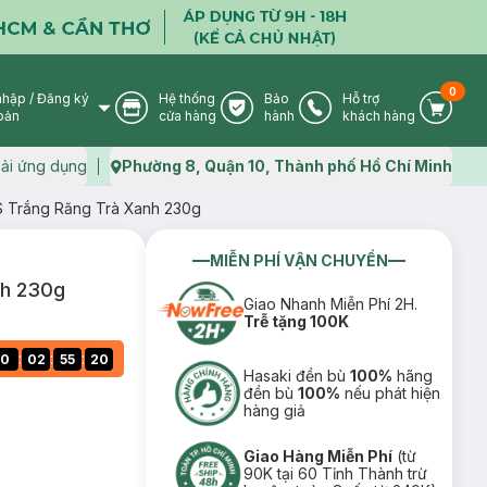
0
nhập
/
Đăng ký
Hệ thống
Bảo
Hỗ trợ
User Icon
Store Icon
Warranty Icon
Phone Icon
Cart I
oản
cửa hàng
hành
khách hàng
ải ứng dụng
Phường 8, Quận 10, Thành phố Hồ Chí Minh
Map icon
 Trắng Răng Trà Xanh 230g
MIỄN PHÍ VẬN CHUYỂN
nh 230g
Giao Nhanh Miễn Phí 2H.
Trễ tặng 100K
:
:
:
0
02
55
19
Hasaki đền bù
100%
hãng
đền bù
100%
nếu phát hiện
hàng giả
Giao Hàng Miễn Phí
(từ
90K tại 60 Tỉnh Thành trừ