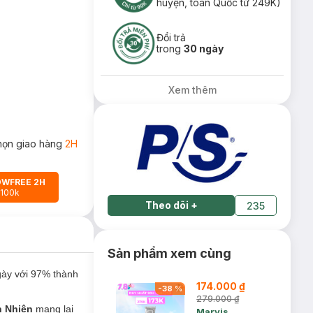
huyện, toàn Quốc từ 249K)
Đổi trả
trong
30 ngày
Xem thêm
họn giao hàng
2H
OWFREE 2H
 100k
Theo dõi
+
235
Sản phẩm xem cùng
ngày với 97% thành
174.000 ₫
-
38
%
279.000 ₫
n Nhiên
mang lại
Marvis