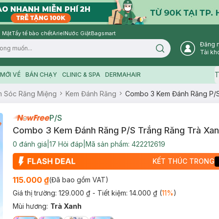
 Mặt
Tẩy tế bào chết
Ariel
Nước Giặt
Bagsmart
Đăng 
Search icon
Tài kh
T
MỚI VỀ
BÁN CHẠY
CLINIC & SPA
DERMAHAIR
 Sóc Răng Miệng
Kem Đánh Răng
Combo 3 Kem Đánh Răng P/S
P/S
Combo 3 Kem Đánh Răng P/S Trắng Răng Trà Xa
0
đánh giá
|
17
Hỏi đáp
|
Mã sản phẩm:
422212619
KẾT THÚC TRONG
115.000 ₫
(Đã bao gồm VAT)
Giá thị trường:
129.000 ₫
- Tiết kiệm:
14.000 ₫
(
11
%
)
Mùi hương
:
Trà Xanh