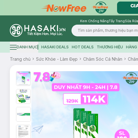
Kem Chống Nắng
Tẩy Trang
Sữa Rửa
Logo
DANH MỤC
HASAKI DEALS
HOT DEALS
THƯƠNG HIỆU
HÀNG 
Hamburger icon
Trang chủ
Sức Khỏe - Làm Đẹp
Chăm Sóc Cá Nhân
Chăm