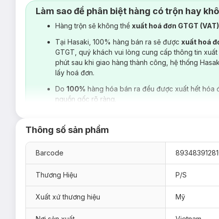
Làm sao để phân biệt hàng có trộn hay kh
Hàng trộn sẽ không thể
xuất hoá đơn GTGT (VAT
Tại Hasaki, 100% hàng bán ra sẽ được
xuất hoá 
GTGT, quý khách vui lòng cung cấp thông tin xuất
phút sau khi giao hàng thành công, hệ thống Hasa
lấy hoá đơn.
Do
100%
hàng hóa bán ra đều được xuất hết hóa 
nguồn gốc rõ ràng.
Thông số sản phẩm
Barcode
8934839128
Thương Hiệu
P/S
Xuất xứ thương hiệu
Mỹ
Nơi sản xuất
Vietnam