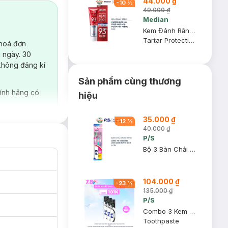
44.000 ₫
-
10
%
49.000 ₫
Median
Kem Đánh Răng Median IQ 93% Trắng Răng Màu Đỏ 120g
Tartar Protection Toothpaste - Fresh Breath
 hoá đơn
 ngày. 30
không đăng kí
Sản phẩm cùng thương
ính hãng có
hiệu
35.000 ₫
-
12
%
40.000 ₫
P/S
Bộ 3 Bàn Chải Đánh Răng P/S Lông Tơ Mềm Mại Siêu Mềm (Mới)
104.000 ₫
-
23
%
135.000 ₫
P/S
Combo 3 Kem Đánh Răng P/S Trắng Răng Than Hoạt Tính 230g
Toothpaste