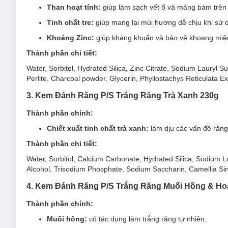
Than hoạt tính:
giúp làm sạch vết ố và mảng bám trên
Tinh chất tre:
giúp mang lại mùi hương dễ chịu khi sử 
Khoáng Zinc:
giúp kháng khuẩn và bảo vệ khoang miện
Thành phần chi tiết:
Water, Sorbitol, Hydrated Silica, Zinc Citrate, Sodium Lauryl
Perlite, Charcoal powder, Glycerin, Phyllostachys Reticulata E
3. Kem Đánh Răng P/S Trắng Răng Trà Xanh 230g
Thành phần chính:
Chiết xuất tinh chất trà xanh:
làm dịu các vấn đề răng
Thành phần chi tiết:
Water, Sorbitol, Calcium Carbonate, Hydrated Silica, Sodium 
Alcohol, Trisodium Phosphate, Sodium Saccharin, Camellia Sin
4. Kem Đánh Răng P/S Trắng Răng Muối Hồng & Ho
Thành phần chính:
Muối hồng:
có tác dụng làm trắng răng tự nhiên.