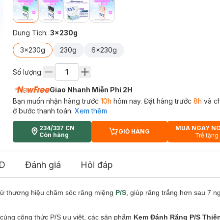
Dung Tích
:
3x230g
3x230g
230g
6x230g
Số lượng:
Giao Nhanh Miễn Phí 2H
Bạn muốn nhận hàng trước
10h
hôm nay. Đặt hàng trước
8h
và c
ở bước thanh toán.
Xem thêm
234/337 CN
MUA NGAY N
GIỎ HÀNG
CART PLUS ICON
Còn hàng
Trễ tặng
D
Đánh giá
Hỏi đáp
ừ thương hiệu chăm sóc răng miệng
P/S
, giúp răng trắng hơn sau 7 
p cùng công thức P/S ưu việt, các sản phẩm
Kem Đánh Răng P/S Thiê