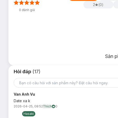
lành tính cho cả gia đình:
2
(
0
)
0
đánh giá
Sản p
Hỏi đáp
(17)
Van Anh Vu
Date xa k
2026-04-25, 08:52
Thích
0
Hasaki