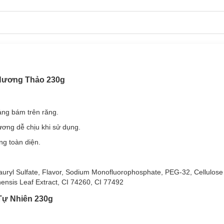
 Hương Thảo 230g
 mới.
da & Hương Thảo 230g
ảng bám trên răng.
gốc tự nhiên kết hợp trong công thức P/S mang lại hiệu quả bảo vệ r
ương dễ chịu khi sử dụng.
g toàn diện.
Lauryl Sulfate, Flavor, Sodium Monofluorophosphate, PEG-32, Cellulos
ensis Leaf Extract, CI 74260, CI 77492
Tự Nhiên 230g