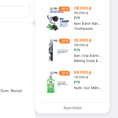
38.000 ₫
-
16
%
45.000 ₫
P/S
Kem Đánh Răng P/S Trắng Răng Than Hoạt Tính 230g
Toothpaste
30.000 ₫
-
21
%
38.000 ₫
P/S
Bàn Chải Đánh Răng P/S Detox Trắng Răng Kháng Khuẩn (1 Cây)
Baking Soda & Silver Charcoal
ăng miệng vượt
59.000 ₫
-
21
%
75.000 ₫
P/S
Nước Súc Miệng P/S Natural Fresh Kháng Khuẩn 500ml
e Gum, Benzyl
Xem thêm