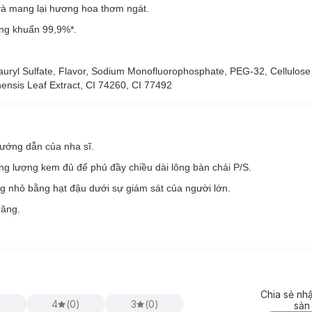
và mang lại hương hoa thơm ngát.
áng khuẩn 99,9%*.
Lauryl Sulfate, Flavor, Sodium Monofluorophosphate, PEG-32, Cellulos
ensis Leaf Extract, CI 74260, CI 77492
hướng dẫn của nha sĩ.
ng lượng kem đủ để phủ đầy chiều dài lông bàn chải P/S.
g nhỏ bằng hạt đậu dưới sự giám sát của người lớn.
g Baking Soda & Hương Thảo:
răng.
ng bám trên răng.
ơng dễ chịu khi sử dụng.
g toàn diện.
Tính 230g
Chia sẻ nh
 kết hợp trong công thức P/S mang lại hiệu quả bảo vệ răng miệng vượt
)
4
(
0
)
3
(
0
)
sản