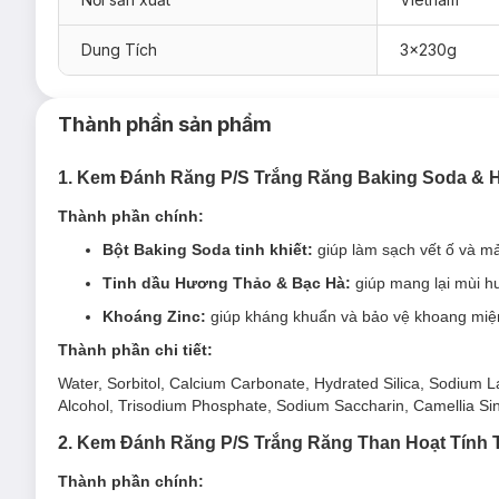
Dung Tích
3x230g
Thành phần sản phẩm
1. Kem Đánh Răng P/S Trắng Răng Baking Soda &
*Lưu ý: Hiện tại Hasaki đang bán song song cả mẫu cũ và
Thành phần chính:
1. Kem Đánh Răng P/S Trắng Răng Baking So
Bột Baking Soda tinh khiết:
giúp làm sạch vết ố và m
P/S Trắng Răng Baking Soda - Hương Thảo
với thành phần 
Tinh dầu Hương Thảo & Bạc Hà:
giúp mang lại mùi h
trội; an toàn và lành tính cho cả gia đình:
Khoáng Zinc:
giúp kháng khuẩn và bảo vệ khoang miện
Thành phần chi tiết:
Water, Sorbitol, Calcium Carbonate, Hydrated Silica, Sodium 
Alcohol, Trisodium Phosphate, Sodium Saccharin, Camellia Sin
2. Kem Đánh Răng P/S Trắng Răng Than Hoạt Tính 
Thành phần chính: