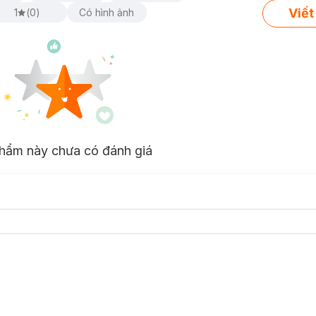
Viết
1
(
0
)
Có hình ảnh
hẩm này chưa có đánh giá