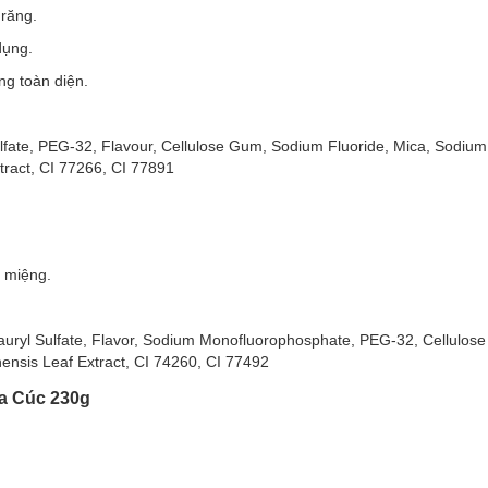
 răng.
dụng.
g toàn diện.
 Sulfate, PEG-32, Flavour, Cellulose Gum, Sodium Fluoride, Mica, Sodium
xtract, CI 77266, CI 77891
 miệng.
Lauryl Sulfate, Flavor, Sodium Monofluorophosphate, PEG-32, Cellulos
ensis Leaf Extract, CI 74260, CI 77492
a Cúc 230g