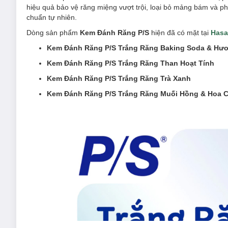
hiệu quả bảo vệ răng miệng vượt trội, loại bỏ mảng bám và ph
chuẩn tự nhiên.
Dòng sản phẩm
Kem Đánh Răng P/S
hiện đã có mặt tại
Hasa
Kem Đánh Răng P/S Trắng Răng Baking Soda & Hư
Kem Đánh Răng P/S Trắng Răng Than Hoạt Tính
Kem Đánh Răng P/S Trắng Răng Trà Xanh
Kem Đánh Răng P/S Trắng Răng Muối Hồng & Hoa 