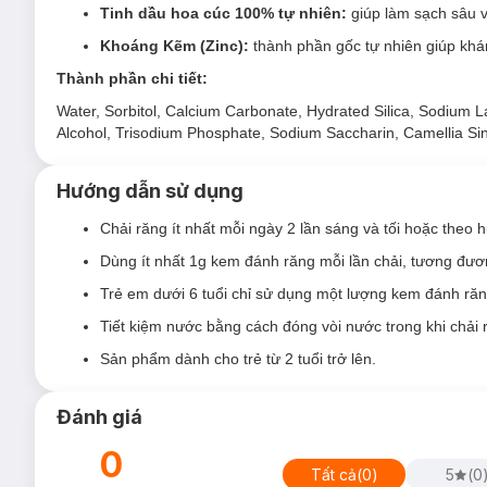
Tinh dầu hoa cúc 100% tự nhiên:
giúp làm sạch sâu 
Khoáng Kẽm (Zinc):
thành phần gốc tự nhiên giúp kh
Thành phần chi tiết:
Water, Sorbitol, Calcium Carbonate, Hydrated Silica, Sodium 
Alcohol, Trisodium Phosphate, Sodium Saccharin, Camellia Sin
Hướng dẫn sử dụng
Chải răng ít nhất mỗi ngày 2 lần sáng và tối hoặc theo 
Dùng ít nhất 1g kem đánh răng mỗi lần chải, tương đươ
Trẻ em dưới 6 tuổi chỉ sử dụng một lượng kem đánh răn
Ưu thế nổi bật của Kem Đánh Răng P/S Trắng Răn
Tiết kiệm nước bằng cách đóng vòi nước trong khi chải 
Bột Baking Soda tinh khiết
giúp làm sạch vết ố và mả
Sản phẩm dành cho trẻ từ 2 tuổi trở lên.
Tinh dầu Hương Thảo & Bạc Hà
giúp mang lại mùi hư
Khoáng Zinc
giúp kháng khuẩn và bảo vệ khoang miện
Đánh giá
2. Kem Đánh Răng P/S Trắng Răng Than Hoạt 
0
P/S Trắng Răng Than Hoạt Tính
với thành phần gốc tự nhiên
Tất cả
(
0
)
5
(
0