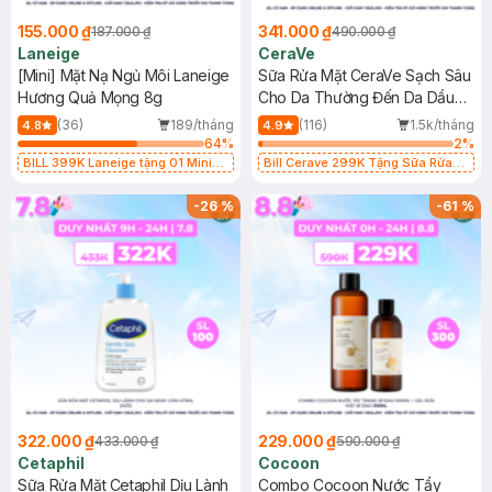
155.000 ₫
341.000 ₫
187.000 ₫
490.000 ₫
Laneige
CeraVe
[Mini] Mặt Nạ Ngủ Môi Laneige
Sữa Rửa Mặt CeraVe Sạch Sâu
Hương Quả Mọng 8g
Cho Da Thường Đến Da Dầu
473ml
(36)
189/tháng
(116)
1.5k/tháng
4.8
4.9
64
%
2
%
BILL 399K Laneige tặng 01 Mini
Bill Cerave 299K Tặng Sữa Rửa
Mặt Nạ Ngủ Laneige Cung Cấp
Mặt Cerave 30ml (SL có hạn)
Nước 15ml (SL có hạn)
-
26
%
-
61
%
322.000 ₫
229.000 ₫
433.000 ₫
590.000 ₫
Cetaphil
Cocoon
Sữa Rửa Mặt Cetaphil Dịu Lành
Combo Cocoon Nước Tẩy