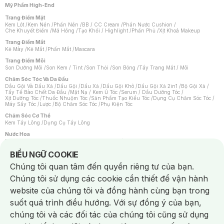
Mỹ Phẩm High-End
Trang Điểm Mặt
Kem Lót
/
Kem Nền
/
Phấn Nền
/
BB / CC Cream
/
Phấn Nước Cushion
/
Che Khuyết Điểm
/
Má Hồng
/
Tạo Khối / Highlight
/
Phấn Phủ
/
Xịt Khoá Makeup
Trang Điểm Mắt
Kẻ Mày
/
Kẻ Mắt
/
Phấn Mắt
/
Mascara
Trang Điểm Môi
Son Dưỡng Môi
/
Son Kem / Tint
/
Son Thỏi
/
Son Bóng
/
Tẩy Trang Mắt / Môi
Chăm Sóc Tóc Và Da Đầu
Dầu Gội Và Dầu Xả
/
Dầu Gội
/
Dầu Xả
/
Dầu Gội Khô
/
Dầu Gội Xả 2in1
/
Bộ Gội Xả
/
Tẩy Tế Bào Chết Da Đầu
/
Mặt Nạ / Kem Ủ Tóc
/
Serum / Dầu Dưỡng Tóc
/
Xịt Dưỡng Tóc
/
Thuốc Nhuộm Tóc
/
Sản Phẩm Tạo Kiểu Tóc
/
Dụng Cụ Chăm Sóc Tóc
/
Máy Sấy Tóc
/
Lược
/
Bộ Chăm Sóc Tóc
/
Phụ Kiện Tóc
Chăm Sóc Cơ Thể
Kem Tẩy Lông
/
Dụng Cụ Tẩy Lông
Nước Hoa
Nước Hoa Nữ
/
Nước Hoa Nam
/
Nước Hoa Cao Cấp
/
Xịt Thơm Toàn Thân
/
Nước Hoa Vùng Kín
Notice about cookies usage
BIỂU NGỮ COOKIE
Chăm Sóc Cá Nhân
Chúng tôi quan tâm đến quyền riêng tư của bạn.
Chống Muỗi
/
Khẩu Trang
/
Máy Massage
/
Mặt Nạ Xông Hơi
/
Nước Rửa Tay
/
Sản Phẩm Chăm Sóc Khác
/
Bàn Chải Đánh Răng
/
Bàn Chải Điện
/
Chúng tôi sử dụng các cookie cần thiết để vận hành
Hỗ Trợ Trắng Răng
/
Kem Đánh Răng
/
Máy Tăm Nước
/
Nước Súc Miệng
/
Tăm / Chỉ Nha Khoa
/
Xịt Thơm Miệng
/
Dung Dịch Vệ Sinh
/
Dưỡng Vùng Kín
/
website của chúng tôi và đồng hành cùng bạn trong
Khăn Ướt Vệ Sinh Vùng Kín
/
Băng Vệ Sinh
/
Tampon
/
Bọt Cạo Râu
/
Dao Cạo Râu
/
Máy Cạo Râu
suốt quá trình điều hướng. Với sự đồng ý của bạn,
Vấn Đề Về Da
chúng tôi và các đối tác của chúng tôi cũng sử dụng
Da Dầu / Lỗ Chân Lông To
/
Da Khô / Mất Nước
/
Da Lão Hóa
/
Da Mụn
/
Da Nhạy Cảm / Kích Ứng
/
Da Xỉn Màu
/
Thâm / Nám / Tàn Nhang
/