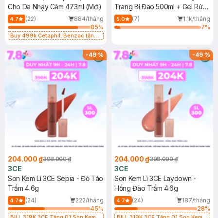
Cho Da Nhạy Cảm 473ml (Mới)
Trang Bí Đao 500ml + Gel Rửa
Mặt Bí Đao 310ml
(22)
884/tháng
(7)
1.1k/tháng
4.7
5.0
85
%
7
%
Buy 499k Cetaphil, Benzac tặng
Combo 2 Sữa Rửa Mặt 59ml(SL có
hạn)
-
49
%
-
49
%
204.000 ₫
204.000 ₫
398.000 ₫
398.000 ₫
3CE
3CE
Son Kem Lì 3CE Sepia - Đỏ Táo
Son Kem Lì 3CE Laydown -
Trầm 4.6g
Hồng Đào Trầm 4.6g
(24)
222/tháng
(24)
187/tháng
4.7
4.7
45
%
28
%
BILL 319K 3CE Tặng 01 Son Kem
BILL 319K 3CE Tặng 01 Son Kem