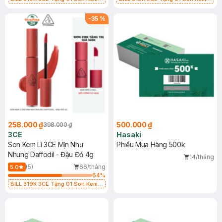
Lì 3CE Nhung Mịn Màu 03 Daffodil
Lì 3CE Nhung Mịn Màu 03 Daffodil
1.5g (SL có hạn)
1.5g (SL có hạn)
-
35
%
258.000 ₫
500.000 ₫
398.000 ₫
3CE
Hasaki
Son Kem Lì 3CE Mịn Như
Phiếu Mua Hàng 500k
Nhung Daffodil - Đậu Đỏ 4g
14/tháng
(5)
66/tháng
5.0
64
%
BILL 319K 3CE Tặng 01 Son Kem
Lì 3CE Nhung Mịn Màu 03 Daffodil
1.5g (SL có hạn)