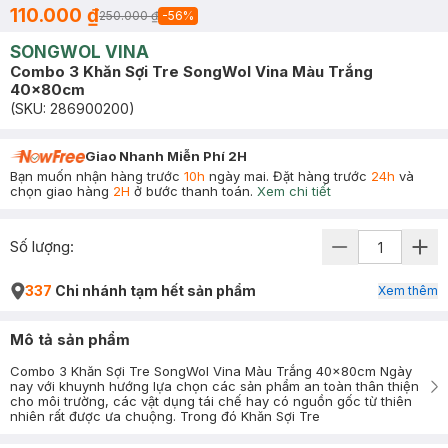
110.000 ₫
250.000 ₫
-
56
%
SONGWOL VINA
Combo 3 Khăn Sợi Tre SongWol Vina Màu Trắng
40x80cm
(SKU:
286900200
)
Giao Nhanh Miễn Phí 2H
Bạn muốn nhận hàng trước
10h
ngày mai. Đặt hàng trước
24h
và
chọn giao hàng
2H
ở bước thanh toán.
Xem chi tiết
Số lượng:
337
Chi nhánh tạm hết sản phẩm
Xem thêm
Mô tả sản phẩm
Combo 3 Khăn Sợi Tre SongWol Vina Màu Trắng 40x80cm Ngày
nay với khuynh hướng lựa chọn các sản phẩm an toàn thân thiện
cho môi trường, các vật dụng tái chế hay có nguồn gốc từ thiên
nhiên rất được ưa chuộng. Trong đó Khăn Sợi Tre