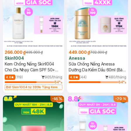
266.000 ₫
449.000 ₫
495.000 ₫
702.000 ₫
Skin1004
Anessa
Kem Chống Nắng Skin1004
Sữa Chống Nắng Anessa
Cho Da Nhạy Cảm SPF 50+
Dưỡng Da Kiềm Dầu 60ml (Bản
50ml
Mới)
(119)
905/tháng
(44)
480/tháng
4.8
4.9
64
%
64
%
Bill Skin1004 từ 399k Tặng Kem
Chống Nắng Cho Da Nhạy Cảm
SPF 50+ 20ml (SL Có Hạn)
-
55
%
-
70
%