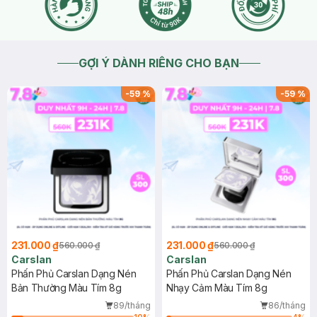
GỢI Ý DÀNH RIÊNG CHO BẠN
-
59
%
-
59
%
231.000 ₫
231.000 ₫
560.000 ₫
560.000 ₫
Carslan
Carslan
Phấn Phủ Carslan Dạng Nén
Phấn Phủ Carslan Dạng Nén
Bản Thường Màu Tím 8g
Nhạy Cảm Màu Tím 8g
89/tháng
86/tháng