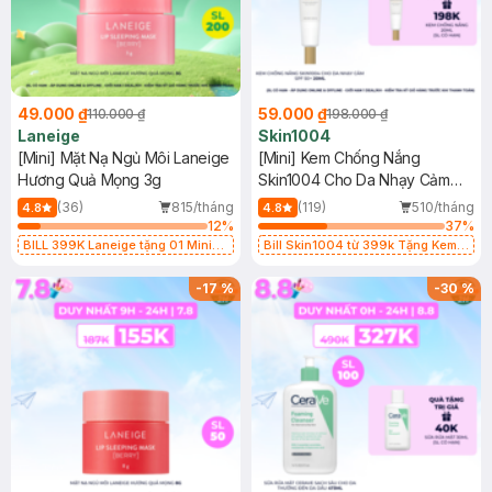
49.000 ₫
59.000 ₫
110.000 ₫
198.000 ₫
Laneige
Skin1004
[Mini] Mặt Nạ Ngủ Môi Laneige
[Mini] Kem Chống Nắng
Hương Quả Mọng 3g
Skin1004 Cho Da Nhạy Cảm
SPF 50+ 20ml
(36)
815/tháng
(119)
510/tháng
4.8
4.8
12
%
37
%
BILL 399K Laneige tặng 01 Mini
Bill Skin1004 từ 399k Tặng Kem
Mặt Nạ Ngủ Laneige Cung Cấp
Chống Nắng Cho Da Nhạy Cảm
Nước 15ml (SL có hạn)
SPF 50+ 20ml (SL Có Hạn)
-
17
%
-
30
%