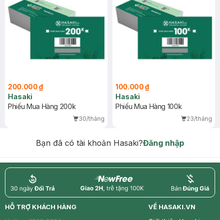
200.000 ₫
100.000 ₫
Hasaki
Hasaki
Phiếu Mua Hàng 200k
Phiếu Mua Hàng 100k
30/tháng
23/tháng
Bạn đã có tài khoản Hasaki?
Đăng nhập
return
nowfree
price
HỖ TRỢ KHÁCH HÀNG
VỀ HASAKI.VN