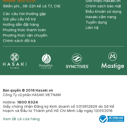
Hotline:
1800 6324
Giới thiệu Hasaki.vn
(Miễn phí , 08-22h kể cả T7, CN)
Chính sách bảo mật
Điều khoản sử dụng
Các câu hỏi thường gặp
Hasaki cẩm nang
Gửi yêu cầu hỗ trợ
Tuyển dụng
Hướng dẫn đặt hàng
Liên hệ
Phương thức thanh toán
Phương thức vận chuyển
Chính sách đổi trả
Synctives
Clinic
Dermahair
Mastige
Bản quyền © 2016 Hasaki.vn
Công Ty cổ phần HASAKI VIETNAM
Hotline:
1800 6324
Giấy chứng nhận Đăng ký Kinh doanh số 0313612829 do Sở Kế
hoạch và Đầu tư Thành phố Hồ Chí Minh cấp ngày 13/01/2016
Xem tất cả cửa hàng