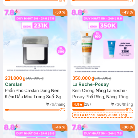
10
%
4
%
-
59
%
-
43
%
231.000 ₫
350.000 ₫
560.000 ₫
610.000 ₫
Carslan
La Roche-Posay
Phấn Phủ Carslan Dạng Nén
Kem Chống Nắng La Roche-
Kiềm Dầu Màu Trong Suốt 8g
Posay Phổ Rộng, Nâng Tông
Kiềm Dầu 50ml
76/tháng
(28)
736/tháng
4.9
7
%
61
%
Bill La roche-posay 399K Tặng
Gel rửa mặt da dầu nhạy cảm 50ml
(SL có hạn)
-
46
%
-
36
%