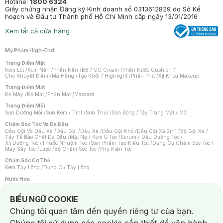
Hotline:
1800 6324
Giấy chứng nhận Đăng ký Kinh doanh số 0313612829 do Sở Kế
hoạch và Đầu tư Thành phố Hồ Chí Minh cấp ngày 13/01/2016
Xem tất cả cửa hàng
Mỹ Phẩm High-End
Trang Điểm Mặt
Kem Lót
/
Kem Nền
/
Phấn Nền
/
BB / CC Cream
/
Phấn Nước Cushion
/
Che Khuyết Điểm
/
Má Hồng
/
Tạo Khối / Highlight
/
Phấn Phủ
/
Xịt Khoá Makeup
Trang Điểm Mắt
Kẻ Mày
/
Kẻ Mắt
/
Phấn Mắt
/
Mascara
Trang Điểm Môi
Son Dưỡng Môi
/
Son Kem / Tint
/
Son Thỏi
/
Son Bóng
/
Tẩy Trang Mắt / Môi
Chăm Sóc Tóc Và Da Đầu
Dầu Gội Và Dầu Xả
/
Dầu Gội
/
Dầu Xả
/
Dầu Gội Khô
/
Dầu Gội Xả 2in1
/
Bộ Gội Xả
/
Tẩy Tế Bào Chết Da Đầu
/
Mặt Nạ / Kem Ủ Tóc
/
Serum / Dầu Dưỡng Tóc
/
Xịt Dưỡng Tóc
/
Thuốc Nhuộm Tóc
/
Sản Phẩm Tạo Kiểu Tóc
/
Dụng Cụ Chăm Sóc Tóc
/
Máy Sấy Tóc
/
Lược
/
Bộ Chăm Sóc Tóc
/
Phụ Kiện Tóc
Chăm Sóc Cơ Thể
Kem Tẩy Lông
/
Dụng Cụ Tẩy Lông
Nước Hoa
Nước Hoa Nữ
/
Nước Hoa Nam
/
Nước Hoa Cao Cấp
/
Xịt Thơm Toàn Thân
/
Nước Hoa Vùng Kín
Notice about cookies usage
BIỂU NGỮ COOKIE
Chăm Sóc Cá Nhân
Chúng tôi quan tâm đến quyền riêng tư của bạn.
Chống Muỗi
/
Khẩu Trang
/
Máy Massage
/
Mặt Nạ Xông Hơi
/
Nước Rửa Tay
/
Sản Phẩm Chăm Sóc Khác
/
Bàn Chải Đánh Răng
/
Bàn Chải Điện
/
Hỗ Trợ Trắng Răng
/
Kem Đánh Răng
/
Máy Tăm Nước
/
Nước Súc Miệng
/