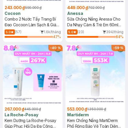
243.000 ₫
449.000 ₫
590.000 ₫
702.000 ₫
Cocoon
Anessa
Combo 2 Nước Tẩy Trang Bí
Sữa Chống Nắng Anessa Cho
Đao Cocoon Làm Sạch & Giảm
Da Nhạy Cảm & Trẻ Em 60ml
Dầu 500ml
(Mới)
(57)
1.6k/tháng
(23)
394/tháng
5.0
5.0
47
%
64
%
-
40
%
-
59
%
267.000 ₫
553.000 ₫
445.000 ₫
1.350.000 ₫
La Roche-Posay
Martiderm
Kem Dưỡng La Roche-Posay
Kem Chống Nắng MartiDerm
Giúp Phục Hồi Da Đa Công
Phổ Rộng Bảo Vệ Toàn Diện