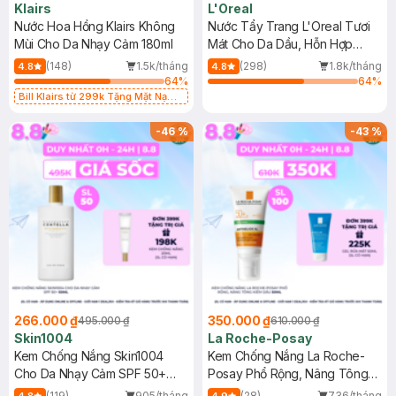
Klairs
L'Oreal
Nước Hoa Hồng Klairs Không
Nước Tẩy Trang L'Oreal Tươi
Mùi Cho Da Nhạy Cảm 180ml
Mát Cho Da Dầu, Hỗn Hợp
400ml
(148)
1.5k/tháng
(298)
1.8k/tháng
4.8
4.8
64
%
64
%
Bill Klairs từ 299k Tặng Mặt Nạ
Làm Dịu Da & Kiểm Soát Dầu Nhờn
25ml (SL Có Hạn)
-
46
%
-
43
%
266.000 ₫
350.000 ₫
495.000 ₫
610.000 ₫
Skin1004
La Roche-Posay
Kem Chống Nắng Skin1004
Kem Chống Nắng La Roche-
Cho Da Nhạy Cảm SPF 50+
Posay Phổ Rộng, Nâng Tông
50ml
Kiềm Dầu 50ml
(119)
905/tháng
(28)
736/tháng