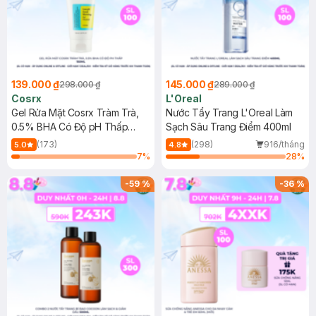
139.000 ₫
145.000 ₫
298.000 ₫
289.000 ₫
Cosrx
L'Oreal
Gel Rửa Mặt Cosrx Tràm Trà,
Nước Tẩy Trang L'Oreal Làm
0.5% BHA Có Độ pH Thấp
Sạch Sâu Trang Điểm 400ml
150ml
(173)
(298)
916/tháng
5.0
4.8
7
%
28
%
-
59
%
-
36
%