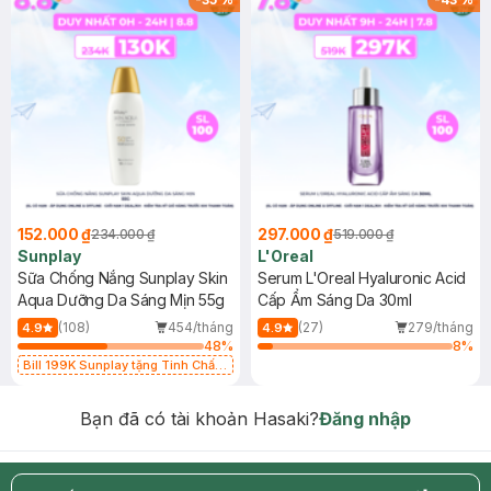
152.000 ₫
297.000 ₫
234.000 ₫
519.000 ₫
Sunplay
L'Oreal
Sữa Chống Nắng Sunplay Skin
Serum L'Oreal Hyaluronic Acid
Aqua Dưỡng Da Sáng Mịn 55g
Cấp Ẩm Sáng Da 30ml
(108)
454/tháng
(27)
279/tháng
4.9
4.9
48
%
8
%
Bill 199K Sunplay tặng Tinh Chất
Chống Nắng 7g trị giá 30K (SL có
hạn)
Bạn đã có tài khoản Hasaki?
Đăng nhập