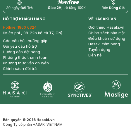
return
nowfree
price
HỖ TRỢ KHÁCH HÀNG
VỀ HASAKI.VN
Hotline:
1800 6324
Giới thiệu Hasaki.vn
(Miễn phí , 08-22h kể cả T7, CN)
Chính sách bảo mật
Điều khoản sử dụng
Các câu hỏi thường gặp
Hasaki cẩm nang
Gửi yêu cầu hỗ trợ
Tuyển dụng
Hướng dẫn đặt hàng
Liên hệ
Phương thức thanh toán
Phương thức vận chuyển
Chính sách đổi trả
Synctives
Clinic
Dermahair
Mastige
Bản quyền © 2016 Hasaki.vn
Công Ty cổ phần HASAKI VIETNAM