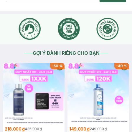
GỢI Ý DÀNH RIÊNG CHO BẠN
-
50
%
-
40
%
218.000 ₫
149.000 ₫
435.000 ₫
249.000 ₫