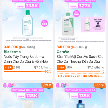
338.000 ₫
341.000 ₫
560.000 ₫
490.000 ₫
Bioderma
CeraVe
Nước Tẩy Trang Bioderma
Sữa Rửa Mặt CeraVe Sạch Sâu
Dành Cho Da Dầu & Hỗn Hợp
Cho Da Thường Đến Da Dầu
500ml
473ml
(228)
709/tháng
(116)
1.5k/tháng
4.9
4.9
92
%
1
%
Bill Cerave 299K Tặng Sữa Rửa
Mặt Cerave 30ml (SL có hạn)
-
53
%
-
50
%