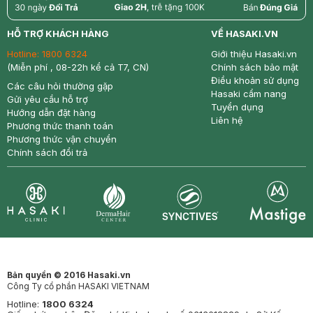
return
nowfree
price
HỖ TRỢ KHÁCH HÀNG
VỀ HASAKI.VN
Hotline:
1800 6324
Giới thiệu Hasaki.vn
(Miễn phí , 08-22h kể cả T7, CN)
Chính sách bảo mật
Điều khoản sử dụng
Các câu hỏi thường gặp
Hasaki cẩm nang
Gửi yêu cầu hỗ trợ
Tuyển dụng
Hướng dẫn đặt hàng
Liên hệ
Phương thức thanh toán
Phương thức vận chuyển
Chính sách đổi trả
Synctives
Clinic
Dermahair
Mastige
Bản quyền © 2016 Hasaki.vn
Công Ty cổ phần HASAKI VIETNAM
Hotline:
1800 6324