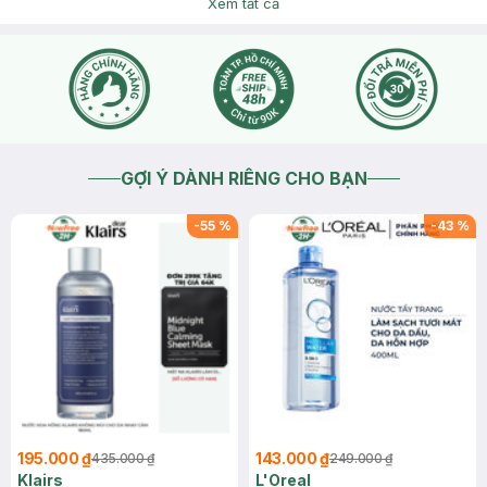
hotline 18006324 (phím 1) và cung cấp thông tin chi tiết về
Xem tất cả
vấn đề bạn gặp phải để được hỗ trợ nhé. Cảm ơn bạn đã tin
tưởng và mua sắm tại Hasaki!
2025-09-19
Thích
0
GỢI Ý DÀNH RIÊNG CHO BẠN
-
55
%
-
43
%
195.000 ₫
143.000 ₫
435.000 ₫
249.000 ₫
Klairs
L'Oreal