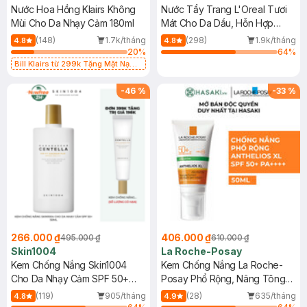
Nước Hoa Hồng Klairs Không
Nước Tẩy Trang L'Oreal Tươi
Mùi Cho Da Nhạy Cảm 180ml
Mát Cho Da Dầu, Hỗn Hợp
400ml
(148)
1.7k/tháng
(298)
1.9k/tháng
4.8
4.8
20
%
64
%
Bill Klairs từ 299k Tặng Mặt Nạ
Làm Dịu Da & Kiểm Soát Dầu Nhờn
25ml (SL Có Hạn)
-
46
%
-
33
%
266.000 ₫
406.000 ₫
495.000 ₫
610.000 ₫
Skin1004
La Roche-Posay
Kem Chống Nắng Skin1004
Kem Chống Nắng La Roche-
Cho Da Nhạy Cảm SPF 50+
Posay Phổ Rộng, Nâng Tông
50ml
Kiềm Dầu 50ml
(119)
905/tháng
(28)
635/tháng
4.8
4.9