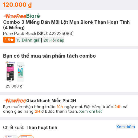
120.000 ₫
Bioré
Combo 3 Miếng Dán Mũi Lột Mụn Bioré Than Hoạt Tính
(4 Miếng)
Pore Pack Black
(SKU:
422225083
)
4.8
(
15
Đánh giá)
|
20
Hỏi đáp
Start Icon
Bạn có thể mua sản phẩm tách combo
25.000 ₫
Giao Nhanh Miễn Phí 2H
Bạn muốn nhận hàng trước
10h
ngày mai. Đặt hàng trước
24h
và
chọn giao hàng
2H
ở bước thanh toán.
Xem chi tiết
Xem thêm
Chiết xuất
:
Than hoạt tính