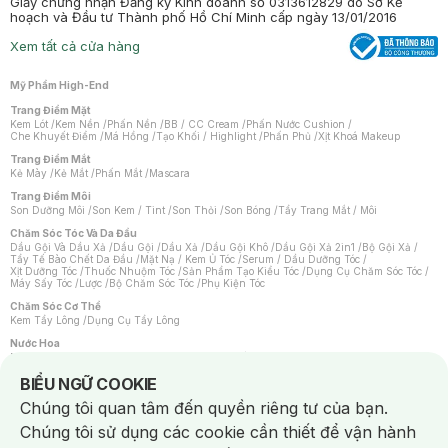
Giấy chứng nhận Đăng ký Kinh doanh số 0313612829 do Sở Kế
hoạch và Đầu tư Thành phố Hồ Chí Minh cấp ngày 13/01/2016
Xem tất cả cửa hàng
Mỹ Phẩm High-End
Trang Điểm Mặt
Kem Lót
/
Kem Nền
/
Phấn Nền
/
BB / CC Cream
/
Phấn Nước Cushion
/
Che Khuyết Điểm
/
Má Hồng
/
Tạo Khối / Highlight
/
Phấn Phủ
/
Xịt Khoá Makeup
Trang Điểm Mắt
Kẻ Mày
/
Kẻ Mắt
/
Phấn Mắt
/
Mascara
Trang Điểm Môi
Son Dưỡng Môi
/
Son Kem / Tint
/
Son Thỏi
/
Son Bóng
/
Tẩy Trang Mắt / Môi
Chăm Sóc Tóc Và Da Đầu
Dầu Gội Và Dầu Xả
/
Dầu Gội
/
Dầu Xả
/
Dầu Gội Khô
/
Dầu Gội Xả 2in1
/
Bộ Gội Xả
/
Tẩy Tế Bào Chết Da Đầu
/
Mặt Nạ / Kem Ủ Tóc
/
Serum / Dầu Dưỡng Tóc
/
Xịt Dưỡng Tóc
/
Thuốc Nhuộm Tóc
/
Sản Phẩm Tạo Kiểu Tóc
/
Dụng Cụ Chăm Sóc Tóc
/
Máy Sấy Tóc
/
Lược
/
Bộ Chăm Sóc Tóc
/
Phụ Kiện Tóc
Chăm Sóc Cơ Thể
Kem Tẩy Lông
/
Dụng Cụ Tẩy Lông
Nước Hoa
Nước Hoa Nữ
/
Nước Hoa Nam
/
Nước Hoa Cao Cấp
/
Xịt Thơm Toàn Thân
/
Nước Hoa Vùng Kín
Notice about cookies usage
BIỂU NGỮ COOKIE
Chăm Sóc Cá Nhân
Chúng tôi quan tâm đến quyền riêng tư của bạn.
Chống Muỗi
/
Khẩu Trang
/
Máy Massage
/
Mặt Nạ Xông Hơi
/
Nước Rửa Tay
/
Sản Phẩm Chăm Sóc Khác
/
Bàn Chải Đánh Răng
/
Bàn Chải Điện
/
Chúng tôi sử dụng các cookie cần thiết để vận hành
Hỗ Trợ Trắng Răng
/
Kem Đánh Răng
/
Máy Tăm Nước
/
Nước Súc Miệng
/
Tăm / Chỉ Nha Khoa
/
Xịt Thơm Miệng
/
Dung Dịch Vệ Sinh
/
Dưỡng Vùng Kín
/