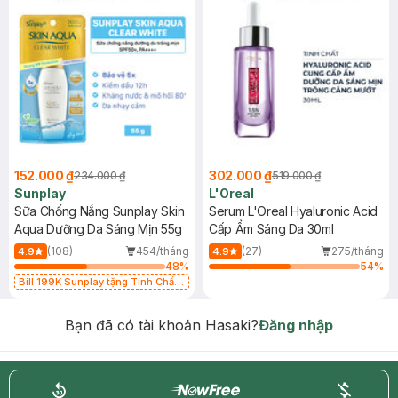
152.000 ₫
302.000 ₫
234.000 ₫
519.000 ₫
Sunplay
L'Oreal
Sữa Chống Nắng Sunplay Skin
Serum L'Oreal Hyaluronic Acid
Aqua Dưỡng Da Sáng Mịn 55g
Cấp Ẩm Sáng Da 30ml
(108)
454/tháng
(27)
275/tháng
4.9
4.9
48
%
54
%
Bill 199K Sunplay tặng Tinh Chất
Chống Nắng 7g trị giá 30K (SL có
hạn)
Bạn đã có tài khoản Hasaki?
Đăng nhập