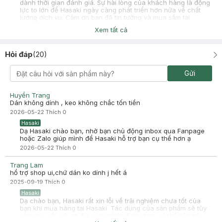
dành thời gian đánh giá. Sự hài lòng của khách hàng là động
lực to lớn để Hasaki ngày càng phát triển hơn nữa về chất
lượng dịch vụ. Cảm ơn bạn đã tin tưởng và mua sắm tại
Hasaki!
Xem tất cả
Trúc phương
Đã mua hàng
2025-02-05
Hỏi đáp
(
20
)
Minh thấu tiện lời ok lắm
Gửi
-
2025-02-05
Hasaki
Hasaki cảm ơn bạn đã chia sẻ trải nghiệm tại Hasaki. Sự hài
lòng của khách hàng là động lực to lớn để Hasaki ngày càng
Huyền Trang
phát triển hơn nữa về chất lượng dịch vụ.
Dán không dính , keo không chắc tốn tiền
2026-05-22
Thích
0
Hasaki
Dạ Hasaki chào bạn, nhờ bạn chủ động inbox qua Fanpage
hoặc Zalo giúp mình để Hasaki hỗ trợ bạn cụ thể hơn ạ
2026-05-22
Thích
0
Trang Lam
hổ trợ shop ui,chứ dán ko dính j hết á
2025-09-19
Thích
0
Hasaki
Dạ chào bạn, Hasaki rất xin lỗi về trải nghiệm chưa tốt của
bạn khi mua hàng tại Hasaki. Tác dụng của sản phẩm sẽ tùy
vào nhu cầu và cơ địa của người dùng, bạn có thể liên hệ