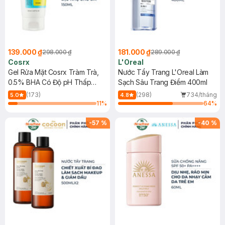
139.000 ₫
181.000 ₫
298.000 ₫
289.000 ₫
Cosrx
L'Oreal
Gel Rửa Mặt Cosrx Tràm Trà,
Nước Tẩy Trang L'Oreal Làm
0.5% BHA Có Độ pH Thấp
Sạch Sâu Trang Điểm 400ml
150ml
(173)
(298)
734/tháng
5.0
4.8
11
%
64
%
-
57
%
-
40
%