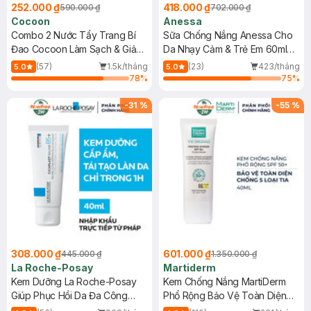
252.000 ₫
418.000 ₫
590.000 ₫
702.000 ₫
Cocoon
Anessa
Combo 2 Nước Tẩy Trang Bí
Sữa Chống Nắng Anessa Cho
Đao Cocoon Làm Sạch & Giảm
Da Nhạy Cảm & Trẻ Em 60ml
Dầu 500ml
(Mới)
(57)
1.5k/tháng
(23)
423/tháng
5.0
5.0
78
%
75
%
-
31
%
-
55
%
308.000 ₫
601.000 ₫
445.000 ₫
1.350.000 ₫
La Roche-Posay
Martiderm
Kem Dưỡng La Roche-Posay
Kem Chống Nắng MartiDerm
Giúp Phục Hồi Da Đa Công
Phổ Rộng Bảo Vệ Toàn Diện
Dụng 40ml
40ml