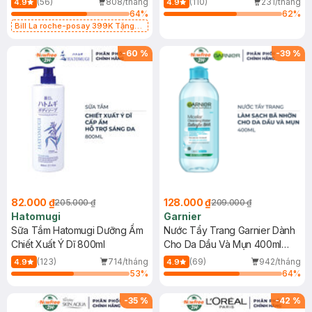
(56)
808/tháng
(110)
231/tháng
4.9
4.9
64
%
62
%
Bill La roche-posay 399K Tặng
Gel rửa mặt da dầu nhạy cảm 50ml
(SL có hạn)
-
60
%
-
39
%
82.000 ₫
128.000 ₫
205.000 ₫
209.000 ₫
Hatomugi
Garnier
Sữa Tắm Hatomugi Dưỡng Ẩm
Nước Tẩy Trang Garnier Dành
Chiết Xuất Ý Dĩ 800ml
Cho Da Dầu Và Mụn 400ml
(Mới)
(123)
714/tháng
(69)
942/tháng
4.9
4.9
53
%
64
%
-
35
%
-
42
%