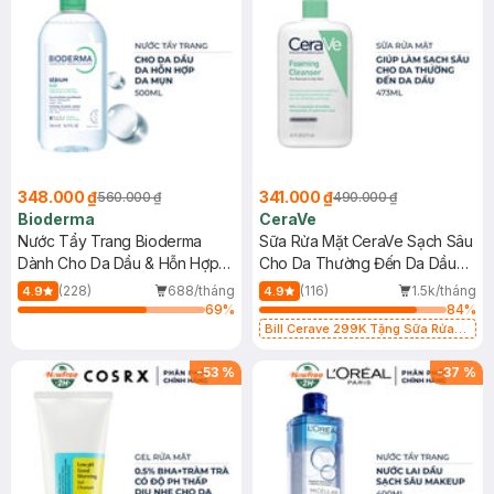
348.000 ₫
341.000 ₫
560.000 ₫
490.000 ₫
Bioderma
CeraVe
Nước Tẩy Trang Bioderma
Sữa Rửa Mặt CeraVe Sạch Sâu
Dành Cho Da Dầu & Hỗn Hợp
Cho Da Thường Đến Da Dầu
500ml
473ml
(228)
688/tháng
(116)
1.5k/tháng
4.9
4.9
69
%
84
%
Bill Cerave 299K Tặng Sữa Rửa
Mặt Cerave 30ml (SL có hạn)
-
53
%
-
37
%