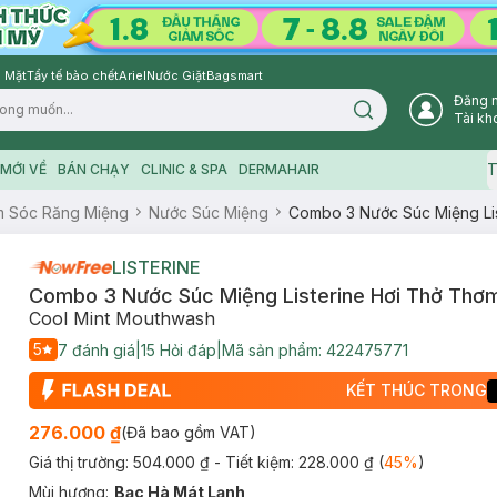
 Mặt
Tẩy tế bào chết
Ariel
Nước Giặt
Bagsmart
Đăng 
Search icon
Tài kh
T
MỚI VỀ
BÁN CHẠY
CLINIC & SPA
DERMAHAIR
 Sóc Răng Miệng
Nước Súc Miệng
Combo 3 Nước Súc Miệng Li
LISTERINE
Combo 3 Nước Súc Miệng Listerine Hơi Thở Thơ
Cool Mint Mouthwash
5
7
đánh giá
|
15
Hỏi đáp
|
Mã sản phẩm:
422475771
KẾT THÚC TRONG
276.000 ₫
(Đã bao gồm VAT)
Giá thị trường:
504.000 ₫
- Tiết kiệm:
228.000 ₫
(
45
%
)
Mùi hương
:
Bạc Hà Mát Lạnh