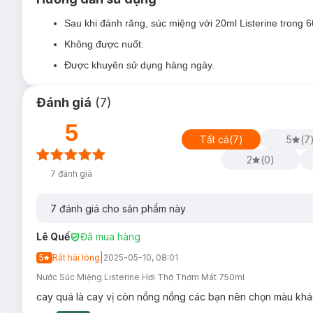
Sau khi đánh răng, súc miệng với 20ml Listerine trong 60
Không được nuốt.
Được khuyên sử dụng hàng ngày.
Đánh giá
(
7
)
5
Tất cả
(
7
)
5
(
7
2
(
0
)
7
đánh giá
7
đánh giá cho sản phẩm này
Lê Quế
Đã mua hàng
|
5
Rất hài lòng
2025-05-10, 08:01
Nước Súc Miệng Listerine Hơi Thở Thơm Mát 750ml
cay quá là cay vị còn nồng nồng các bạn nên chọn màu khác