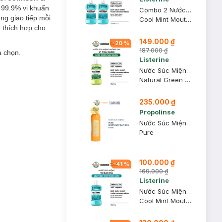
 99.9% vi khuẩn
Combo 2 Nước Súc Miệng Listerine Hơi Thở Thơm Mát 750ml
ng giao tiếp mỗi
Cool Mint Mouthwash
, thích hợp cho
149.000 ₫
-
20
%
187.000 ₫
a chọn.
Listerine
Nước Súc Miệng Listerine Trà Xanh Ngừa Sâu Răng 750ml
Natural Green Tea Zero Alcohol Multi-Action Mouthwash
235.000 ₫
Propolinse
Nước Súc Miệng Propolinse Chiết Xuất Sáp Ong 600ml
Pure
100.000 ₫
-
41
%
169.000 ₫
Listerine
Nước Súc Miệng Listerine Hơi Thở Thơm Mát 750ml
Cool Mint Mouthwash