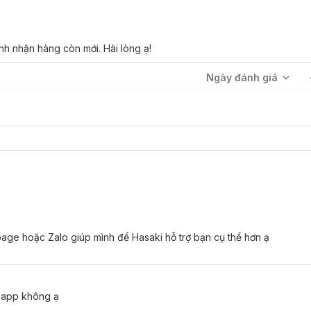
Mình nhận hàng còn mới. Hài lòng ạ!
ne Cool Mint Mouthwash:
Ngày đánh giá
ớt.
ge hoặc Zalo giúp mình để Hasaki hỗ trợ bạn cụ thể hơn ạ
n app không ạ