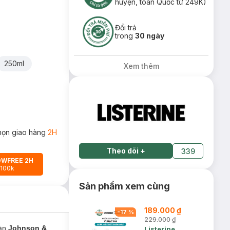
huyện, toàn Quốc từ 249K)
Đổi trả
trong
30 ngày
250ml
Xem thêm
họn giao hàng
2H
Theo dõi
+
339
OWFREE 2H
 100k
Sản phẩm xem cùng
189.000 ₫
-
17
%
229.000 ₫
àn
Johnson &
Listerine