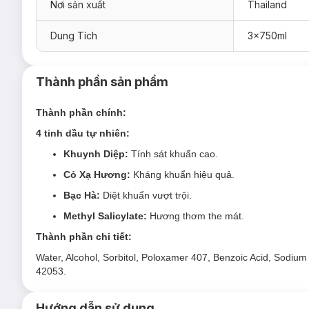
Nơi sản xuất
Thailand
Dung Tích
3x750ml
Thành phần sản phẩm
Thành phần chính:
4 tinh dầu tự nhiên:
Khuynh Diệp:
Tính sát khuẩn cao.
Cỏ Xạ Hương:
Kháng khuẩn hiệu quả.
Bạc Hà:
Diệt khuẩn vượt trội.
Methyl Salicylate:
Hương thơm the mát.
Thành phần chi tiết:
Water, Alcohol, Sorbitol, Poloxamer 407, Benzoic Acid, Sodium
42053.
Hướng dẫn sử dụng