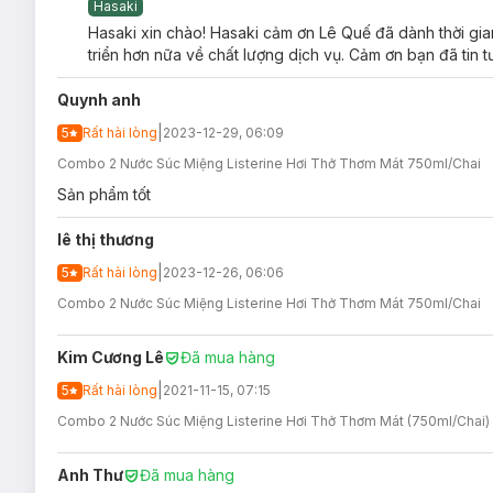
Hasaki
Hasaki xin chào! Hasaki cảm ơn Lê Quế đã dành thời gia
triển hơn nữa về chất lượng dịch vụ. Cảm ơn bạn đã tin 
Đối tượng sử dụng
Nước Súc Miệng Listerine
Quynh anh
Dành cho người lớn và trẻ em trên 12 tuổi.
|
5
Rất hài lòng
2023-12-29, 06:09
Răng miệng được làm sạch không tối ưu, có mảng bám 
Combo 2 Nước Súc Miệng Listerine Hơi Thở Thơm Mát 750ml/Chai
Răng miệng có mùi hôi, hơi thở có mùi khiến thiếu tự tin 
Sản phẩm tốt
Ưu thế nổi bật của
Nước Súc Miệng Listerine
lê thị thương
Sát khuẩn và làm sạch khoang miệng, loại bỏ 99.9% vi
|
5
Rất hài lòng
2023-12-26, 06:06
Ngăn ngừa sâu răng hiệu quả, đồng thời giúp răng chắc
Combo 2 Nước Súc Miệng Listerine Hơi Thở Thơm Mát 750ml/Chai
Hỗ trợ loại bỏ và ngăn ngừa hình thành mảng bám răng
Kim Cương Lê
Ngăn ngừa các bệnh về nướu như viêm nướu, chảy m
Đã mua hàng
Hương Bạc Hà
|
tự nhiên giúp mang lại hơi thở thơm má
5
Rất hài lòng
2021-11-15, 07:15
Combo 2 Nước Súc Miệng Listerine Hơi Thở Thơm Mát (750ml/Chai)
Chiết xuất từ 4 loại tinh dầu tự nhiên: Khuynh Diệ
giúp loại bỏ mùi hôi một cách tự nhiên.
Anh Thư
Đã mua hàng