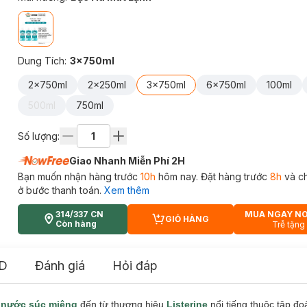
Dung Tích
:
3x750ml
2x750ml
2x250ml
3x750ml
6x750ml
100ml
500ml
750ml
Số lượng:
Giao Nhanh Miễn Phí 2H
Bạn muốn nhận hàng trước
10h
hôm nay. Đặt hàng trước
8h
và c
ở bước thanh toán.
Xem thêm
314/337 CN
MUA NGAY N
GIỎ HÀNG
CART PLUS ICON
Còn hàng
Trễ tặng
D
Đánh giá
Hỏi đáp
m
nước súc miệng
đến từ thương hiệu
Listerine
nổi tiếng thuộc tập đo