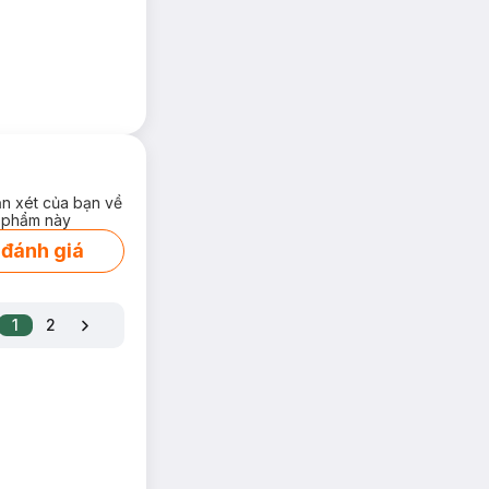
ận xét của bạn về
 phẩm này
 đánh giá
1
2