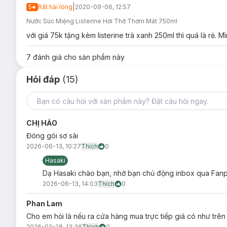
|
5
Rất hài lòng
2020-09-06, 12:57
Nước Súc Miệng Listerine Hơi Thở Thơm Mát 750ml
với giá 75k tặng kèm listerine trà xanh 250ml thì quá là rẻ. 
Hướng dẫn bảo quản Nước Súc Miệng Listeri
Nơi khô ráo thoáng mát.
7
đánh giá cho sản phẩm này
Tránh ánh nắng trực tiếp, nơi có nhiệt độ cao hoặc ẩm ư
Hỏi đáp
(15)
Đậy nắp kín sau khi sử dụng.
Lưu ý:
Ngày sản xuất:
Xem chi tiết trên bao bì.
CHỊ HẢO
Hạn sử dụng:
03 năm kể từ ngày sản xuất.
Đóng gói sơ sài
2026-06-13, 10:27
Thích
0
Hasaki
Dạ Hasaki chào bạn, nhờ bạn chủ động inbox qua Fanpa
2026-06-13, 14:03
Thích
0
Phan Lam
Cho em hỏi là nếu ra cửa hàng mua trực tiếp giá có như trê
2026-02-28, 13:36
Thích
0