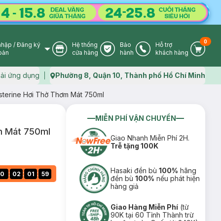
0
nhập
/
Đăng ký
Hệ thống
Bảo
Hỗ trợ
User Icon
Store Icon
Warranty Icon
Phone Icon
Cart I
oản
cửa hàng
hành
khách hàng
ải ứng dụng
Phường 8, Quận 10, Thành phố Hồ Chí Minh
Map icon
sterine Hơi Thở Thơm Mát 750ml
MIỄN PHÍ VẬN CHUYỂN
m Mát 750ml
Giao Nhanh Miễn Phí 2H.
Trễ tặng 100K
Hasaki đền bù
100%
hãng
:
:
:
0
02
01
58
đền bù
100%
nếu phát hiện
hàng giả
Giao Hàng Miễn Phí
(từ
90K tại 60 Tỉnh Thành trừ