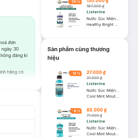
130.000 ₫
-
30
%
187.000 ₫
Listerine
Nước Súc Miệng Listerine Giúp Răng Trắng Sáng 750ml
Healthy Bright Multi-Action Mouthwash
 hoá đơn
Sản phẩm cùng thương
 ngày. 30
không đăng kí
hiệu
ính hãng có
27.000 ₫
-
13
%
31.000 ₫
Listerine
Nước Súc Miệng Listerine Hơi Thở Thơm Mát 100ml
Cool Mint Mouthwash
65.000 ₫
-
8
%
71.000 ₫
Listerine
Nước Súc Miệng Listerine Hơi Thở Thơm Mát 250ml
Cool Mint Mouthwash