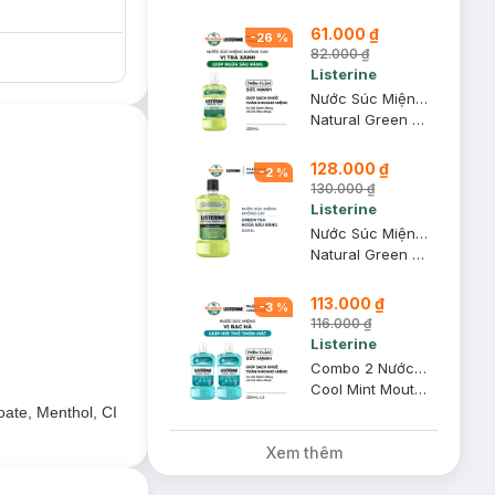
61.000 ₫
-
26
%
82.000 ₫
Listerine
Nước Súc Miệng Listerine Trà Xanh Ngừa Sâu Răng 250ml
Natural Green Tea Zero Alcohol Multi-Action Mouthwash
128.000 ₫
-
2
%
130.000 ₫
Listerine
Nước Súc Miệng Listerine Trà Xanh Ngừa Sâu Răng 500ml
Natural Green Tea Zero Alcohol Multi-Action Mouthwash
113.000 ₫
-
3
%
116.000 ₫
Listerine
Combo 2 Nước Súc Miệng Listerine Hơi Thở Thơm Mát 250ml
Cool Mint Mouthwash
oate, Menthol, CI
Xem thêm