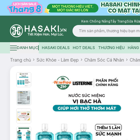
Kem Chống Nắng
Tẩy Trang
Sữa Rửa
Logo
DANH MỤC
HASAKI DEALS
HOT DEALS
THƯƠNG HIỆU
HÀNG 
Hamburger icon
Trang chủ
Sức Khỏe - Làm Đẹp
Chăm Sóc Cá Nhân
Chăm