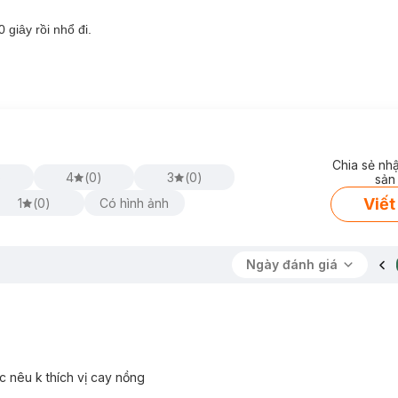
 giây rồi nhổ đi.
Chia sẻ nh
)
4
(
0
)
3
(
0
)
sản
Viết
1
(
0
)
Có hình ảnh
Ngày đánh giá
 nêu k thích vị cay nồng