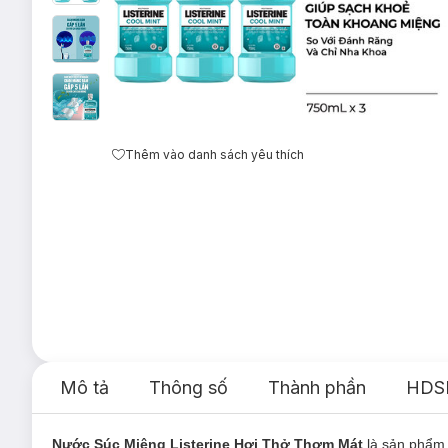
Thêm vào danh sách yêu thích
Mô tả
Thông số
Thành phần
HDS
Nước Súc Miệng Listerine Hơi Thở Thơm Mát
là sản phẩ