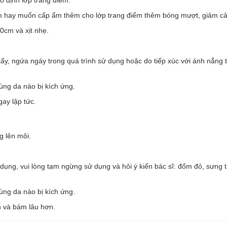
ẩm
son thỏi
đến từ thương hiệu
3CE
– Hàn Quốc. Chất son matte mịn m
iểm hay muốn cấp ẩm thêm cho lớp trang điểm thêm bóng mượt, giảm cả
ư được vuốt ve bởi chất liệu vải mềm và êm ái của giới thượng lưu. Hơ
n chuẩn ngay từ lần quẹt đầu tiên.
0cm và xịt nhẹ.
có tại
Hasaki.
y, ngứa ngáy trong quá trình sử dụng hoặc do tiếp xúc với ánh nắng tr
ùng da nào bị kích ứng.
ay lập tức.
ick 07 Knit :
lướt nhẹ trên môi không gây cảm giá bết dính.
 lên môi.
iúp đôi môi trở nên quyến rũ và tươi tắn.
 độ ẩm, tạo lớp son cuối mềm mại như một lớp cashmere ôm ấp đôi mô
dụng, vui lòng tạm ngừng sử dụng và hỏi ý kiến bác sĩ: đốm đỏ, sưng 
g đến cảm giác nhẹ nhàng, thoải mái suốt cả ngày dài.
ại vẻ ngoài đẳng cấp và thu hút.
ùng da nào bị kích ứng.
ới nhiều tông da và phong cách trang điểm khác nhau.
n và bám lâu hơn.
 Nhũ 95ml + Son Thỏi 07 Knit - Hồng Khô 1.5g: