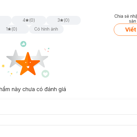
tiếp.
Chia sẻ nh
)
4
(
0
)
3
(
0
)
sản
Viết
1
(
0
)
Có hình ảnh
hẩm này chưa có đánh giá