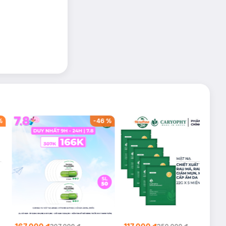
%
-
46
%
-
53
%