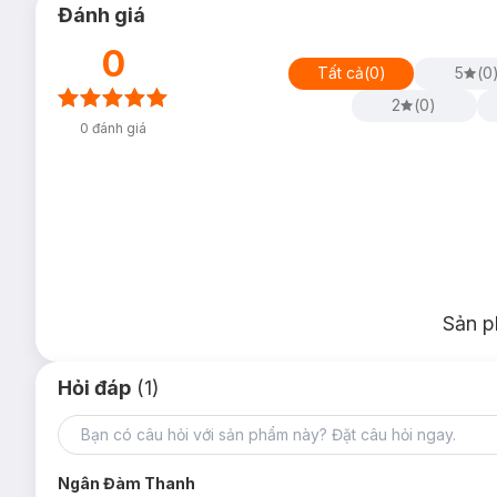
Đánh giá
Bảo quản nơi khô ráo, thoáng mát, tránh ánh nắng trực 
0
Để xa tầm tay trẻ em.
Tất cả
(
0
)
5
(
0
2
(
0
)
0
đánh giá
Sản p
Hỏi đáp
(1)
Ngân Đàm Thanh