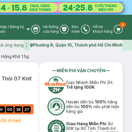
0
nhập
/
Đăng ký
Hệ thống
Bảo
Hỗ trợ
User Icon
Store Icon
Warranty Icon
Phone Icon
Cart I
oản
cửa hàng
hành
khách hàng
ải ứng dụng
Phường 8, Quận 10, Thành phố Hồ Chí Minh
Map icon
 Hồng Khô 1.5g
MIỄN PHÍ VẬN CHUYỂN
Thỏi 07 Knit
Giao Nhanh Miễn Phí 2H.
Trễ tặng 100K
Hasaki đền bù
100%
hãng
đền bù
100%
nếu phát hiện
:
:
:
0
00
36
26
hàng giả
 (SL có hạn)
Giao Hàng Miễn Phí
(từ
90K tại 60 Tỉnh Thành trừ