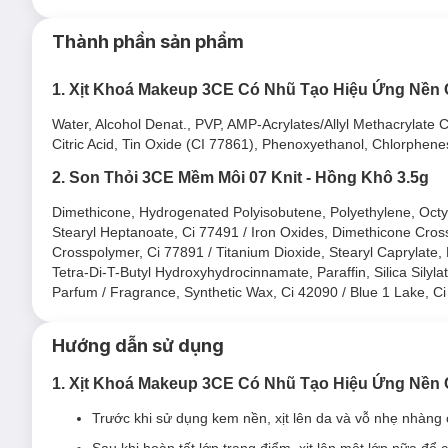
Xịt Khoá Makeup 3CE Shimmer Makeup Fixer phù hợ
Thành phần sản phẩm
Sản phẩm thích hợp cho mọi loại da kể cả da nhạy cảm.
1. Xịt Khoá Makeup 3CE Có Nhũ Tạo Hiệu Ứng Nền
Đối tượng sử dụng
Xịt Khoá Makeup 3CE Shimmer 
Water, Alcohol Denat., PVP, AMP-Acrylates/Allyl Methacrylate 
Xịt khoá cố định giữ lớp nền, lớp trang điểm trên da.
Citric Acid, Tin Oxide (CI 77861), Phenoxyethanol, Chlorphene
Có thể sử dụng như một dạng xịt khoáng.
2. Son Thỏi 3CE Mềm Môi 07 Knit - Hồng Khô 3.5g
Ưu thế nổi bật của
Xịt Khoá Makeup 3CE Shimmer M
Dimethicone, Hydrogenated Polyisobutene, Polyethylene, Octyld
Dùng như xịt khoáng khi trang điểm giúp cấp ẩm, làm mềm da
Stearyl Heptanoate, Ci 77491 / Iron Oxides, Dimethicone Crossp
Crosspolymer, Ci 77891 / Titanium Dioxide, Stearyl Caprylate, 
Dùng sau khi trang điểm giúp giữ cố định lớp trang điểm, tạ
Tetra-Di-T-Butyl Hydroxyhydrocinnamate, Paraffin, Silica Silyla
Chứa tinh chất mỏng nhẹ vừa giúp thư giãn vừa có khả năn
Parfum / Fragrance, Synthetic Wax, Ci 42090 / Blue 1 Lake, C
Cấp ẩm tức thời cho da, phục hồi làn da khô ráp và làm giảm
Hướng dẫn sử dụng
Sản phẩm có nhũ trắng nhẹ giúp gương mặt bắt sáng tốt hơn
Sản phẩm an toàn, lành tính, không gây kích ứng cho mọi loạ
1. Xịt Khoá Makeup 3CE Có Nhũ Tạo Hiệu Ứng Nền
Thiết kế đơn giản cùng vòi xịt thông minh dễ dàng điều chỉn
Trước khi sử dụng kem nền, xịt lên da và vỗ nhẹ nhàng
2. Son Thỏi 3CE Mềm Môi Cashmere Hug Lipst
Sau khi hoàn tất lớp trang điểm, xịt lên một lớp nữa để 