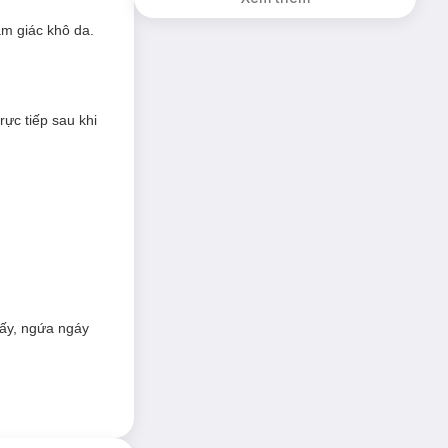
1.5g (SL có hạn)
ờ khi thoa lên
m giác khô da.
n thế nữa, công
ực tiếp sau khi
i bạn.
tấy, ngứa ngáy