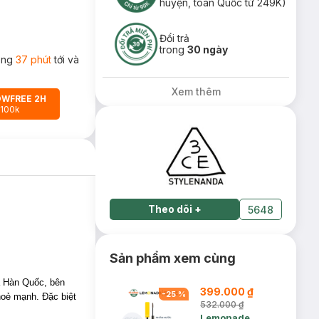
huyện, toàn Quốc từ 249K)
Đổi trả
trong
30 ngày
rong
37 phút
tới và
Xem thêm
OWFREE 2H
 100k
Theo dõi
+
5648
Sản phẩm xem cùng
 Hàn Quốc, bên
399.000 ₫
-
25
%
hoẻ mạnh. Đặc biệt
532.000 ₫
Lemonade