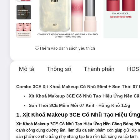
Thêm vào danh sách yêu thích
Mô tả
Thông số
Thành phần
HDS
Combo 3CE Xịt Khoá Makeup Có Nhũ 95ml + Son Thỏi 07 K
Xịt Khoá Makeup 3CE Có Nhũ Tạo Hiệu Ứng Nền C
Son Thỏi 3CE Mềm Môi 07 Knit - Hồng Khô 1.5g
1. Xịt Khoá Makeup 3CE Có Nhũ Tạo Hiệu Ứn
Xịt Khoá Makeup 3CE Có Nhũ Tạo Hiệu Ứng Nền Căng Bóng 9
cạnh công dụng dưỡng ẩm, làm dịu da sản phẩm còn giúp giữ lớp nề
sản phẩm có nhũ trắng nhẹ nhàng tạo lớp nền bắt sáng và lấp lánh.