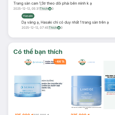
Trang sàn cam 1,5tr theo dõi phải bên mình k ạ
2025-12-12, 05:31
Thích
0
Hasaki
Dạ vâng ạ, Hasaki chỉ có duy nhất 1 trang sàn trên ạ
2025-12-12, 07:45
Thích
0
Có thể bạn thích
-
26
%
-
44
%