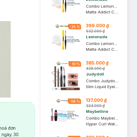
Combo Lemonade Phấn Nước A01 Light 15g + Chì Kẻ Mày 2 Đầu 02 Nâu Sáng 2g+2ml
Matte Addict Cushion + Want It Got It Dual Eyebrow #02 Natural Brown
399.000 ₫
-
25
%
532.000 ₫
Lemonade
Combo Lemonade Phấn Nước A02 Natural 15g + Chì Kẻ Mày 2 Đầu 02 Nâu Sáng 2g+2ml
Matte Addict Cushion + Want It Got It Dual Eyebrow #02 Natural Brown
385.000 ₫
-
10
%
428.000 ₫
Judydoll
Combo Judydoll Bút Kẻ Mắt Nước Siêu Mảnh 02 Nâu 0.4g + Mascara Đầu Siêu Cong 6 Độ 02 Nâu 2g
Slim Liquid Eyeliner + Curling Iron Mascara - 6° Curling Design
137.000 ₫
-
58
%
324.000 ₫
Maybelline
Combo Maybelline Mascara Dài Và Cong Mi 9.2ml + 2 Nước Tẩy Trang Mắt Môi 40ml
Hyper Curl Waterproof Mascara + Lip & Eyes Make Up Remover
 hoá đơn
 ngày. 30