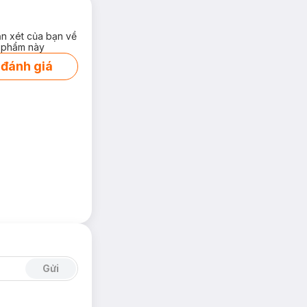
ận xét của bạn về
 phẩm này
 đánh giá
Gửi