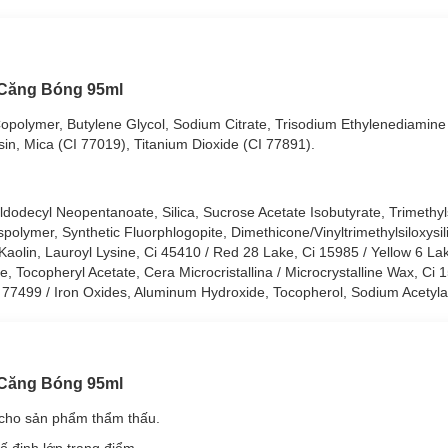
p với loại da nào?
 Căng Bóng 95ml
Makeup Fixer:
Copolymer, Butylene Glycol, Sodium Citrate, Trisodium Ethylenediamine
sin, Mica (CI 77019), Titanium Dioxide (CI 77891).
akeup Fixer:
odecyl Neopentanoate, Silica, Sucrose Acetate Isobutyrate, Trimethylsi
, giảm tình trạng thiếu ẩm, mốc nền.
olymer, Synthetic Fluorphlogopite, Dimethicone/Vinyltrimethylsiloxysil
Kaolin, Lauroyl Lysine, Ci 45410 / Red 28 Lake, Ci 15985 / Yellow 6 Lak
o lớp nền bền vững.
te, Tocopheryl Acetate, Cera Microcristallina / Microcrystalline Wax, Ci 
g ngăn ngừa mụn.
i 77499 / Iron Oxides, Aluminum Hydroxide, Tocopherol, Sodium Acetyl
 tình trạng da mệt mỏi.
.
i da.
 Căng Bóng 95ml
h lượng xịt khóa nền lên da theo mong muốn.
 cho sản phẩm thẩm thấu.
ick 1.5g
cố định lớp trang điểm.