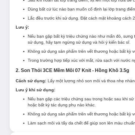
Son Thỏi 3CE Mềm Môi 07 Knit - Hồng Khô 1.5g
là sản ph
Dùng bất cứ lúc nào bạn muốn cố định lại lớp trang đ
môi sẽ duy trì sự thoải mái suốt cả ngày, tạo cảm giác môi nh
thức tan chảy như kem giúp son lướt dễ dàng trên môi, màu lê
Lắc đều trước khi sử dụng. Đặt cách mặt khoảng cách 2
Son Thỏi 3CE Cashmere Hug Lipstick 07 Knit 3.5g
hiện đã 
Lưu ý:
Nếu bạn gặp bất kỳ triệu chứng nào như mẩn đỏ, sưng tấ
sử dụng, hãy tạm ngừng sử dụng và hỏi ý kiến bác sĩ.
Không sử dụng sản phẩm trên vết thương hoặc bất kỳ v
Trong trường hợp tiếp xúc với mắt, rửa sạch với nước ng
Ưu thế nổi bật của Son Thỏi 3CE Cashmere Hug Lipst
2. Son Thỏi 3CE Mềm Môi 07 Knit - Hồng Khô 3.5g
Lớp finish mịn màng với kết cấu son mềm mại, dễ dàng 
Cách sử dụng:
Lấy một lượng nhỏ son môi và thoa nhẹ nhàng
Son lên màu chuẩn, tạo hiệu ứng chuyển màu hoàn hảo g
Lưu ý khi sử dụng:
Chất son mềm mịn, không làm khô môi mà còn giúp giữ
Nếu bạn gặp các triệu chứng sau trong hoặc sau khi sử 
Công thức cải tiến giúp son bám môi tốt nhưng vẫn man
hoặc bất kỳ tác dụng phụ nào khác.
Vỏ son được thiết kế với logo 3CE khắc tinh xảo, mang l
Không sử dụng sản phẩm trên vết thương hoặc bất kỳ v
Bảng màu đa dạng, dễ dàng lựa chọn màu sắc phù hợp v
Làm sạch môi và tẩy da chết để giúp son lên màu chuẩ
Hướng dẫn bảo quản Combo 3CE Xịt Khoá Makeup Có