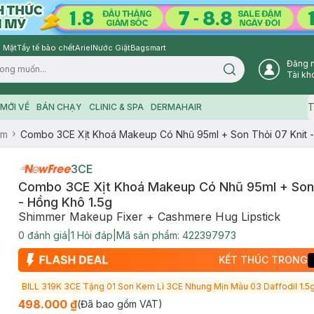
 Mặt
Tẩy tế bào chết
Ariel
Nước Giặt
Bagsmart
Đăng 
Search icon
Tài kh
T
MỚI VỀ
BÁN CHẠY
CLINIC & SPA
DERMAHAIR
ểm
Combo 3CE Xịt Khoá Makeup Có Nhũ 95ml + Son Thỏi 07 Knit -
3CE
Combo 3CE Xịt Khoá Makeup Có Nhũ 95ml + Son 
- Hồng Khô 1.5g
Shimmer Makeup Fixer + Cashmere Hug Lipstick
0
đánh giá
|
1
Hỏi đáp
|
Mã sản phẩm:
422397973
KẾT THÚC TRONG
BILL 319K 3CE Tặng 01 Son Kem Lì 3CE Nhung Mịn Màu 03 Daffodil 1.5g
498.000 ₫
(Đã bao gồm VAT)