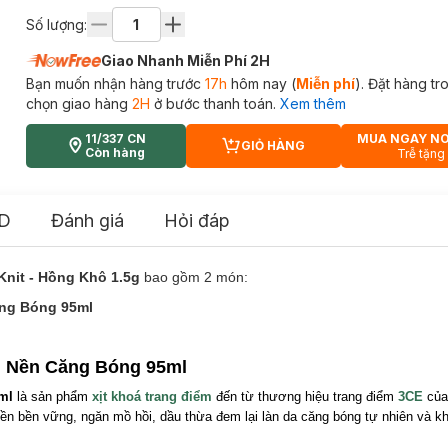
Số lượng:
Giao Nhanh Miễn Phí 2H
Bạn muốn nhận hàng trước
17h
hôm nay (
Miễn phí
). Đặt hàng t
chọn giao hàng
2H
ở bước thanh toán.
Xem thêm
11/337 CN
MUA NGAY N
GIỎ HÀNG
CART PLUS ICON
Còn hàng
Trễ tặng
D
Đánh giá
Hỏi đáp
nit - Hồng Khô 1.5g
bao gồm 2 món:
ăng Bóng 95ml
g Nền Căng Bóng 95ml
5ml
là sản phẩm
xịt khoá trang điểm
đến từ thương hiệu trang điểm
3CE
của
n bền vững, ngăn mồ hồi, dầu thừa đem lại làn da căng bóng tự nhiên và k