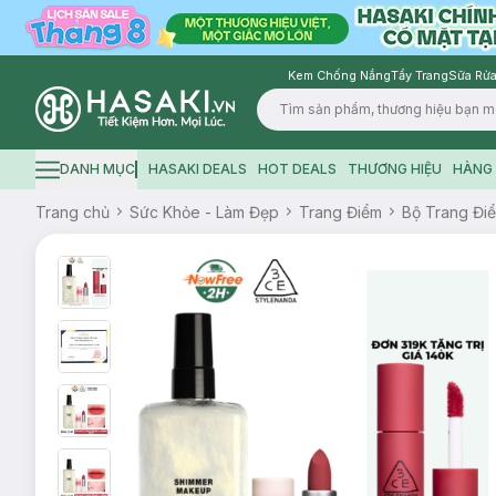
Kem Chống Nắng
Tẩy Trang
Sữa Rửa
Logo
DANH MỤC
HASAKI DEALS
HOT DEALS
THƯƠNG HIỆU
HÀNG 
Hamburger icon
Trang chủ
Sức Khỏe - Làm Đẹp
Trang Điểm
Bộ Trang Đi