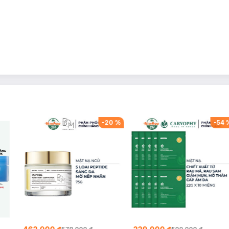
-
20
%
-
54