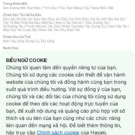
Trang Điểm Môi
Son Dưỡng Môi
/
Son Kem / Tint
/
Son Thỏi
/
Son Bóng
/
Tẩy Trang Mắt / Môi
Chăm Sóc Tóc Và Da Đầu
Dầu Gội Và Dầu Xả
/
Dầu Gội
/
Dầu Xả
/
Dầu Gội Khô
/
Dầu Gội Xả 2in1
/
Bộ Gội Xả
/
Tẩy Tế Bào Chết Da Đầu
/
Mặt Nạ / Kem Ủ Tóc
/
Serum / Dầu Dưỡng Tóc
/
Xịt Dưỡng Tóc
/
Thuốc Nhuộm Tóc
/
Sản Phẩm Tạo Kiểu Tóc
/
Dụng Cụ Chăm Sóc Tóc
/
Máy Sấy Tóc
/
Lược
/
Bộ Chăm Sóc Tóc
/
Phụ Kiện Tóc
Chăm Sóc Cơ Thể
Kem Tẩy Lông
/
Dụng Cụ Tẩy Lông
Nước Hoa
Nước Hoa Nữ
/
Nước Hoa Nam
/
Nước Hoa Cao Cấp
/
Xịt Thơm Toàn Thân
/
Nước Hoa Vùng Kín
Notice about cookies usage
BIỂU NGỮ COOKIE
Chăm Sóc Cá Nhân
Chúng tôi quan tâm đến quyền riêng tư của bạn.
Chống Muỗi
/
Khẩu Trang
/
Máy Massage
/
Mặt Nạ Xông Hơi
/
Nước Rửa Tay
/
Sản Phẩm Chăm Sóc Khác
/
Bàn Chải Đánh Răng
/
Bàn Chải Điện
/
Chúng tôi sử dụng các cookie cần thiết để vận hành
Hỗ Trợ Trắng Răng
/
Kem Đánh Răng
/
Máy Tăm Nước
/
Nước Súc Miệng
/
Tăm / Chỉ Nha Khoa
/
Xịt Thơm Miệng
/
Dung Dịch Vệ Sinh
/
Dưỡng Vùng Kín
/
website của chúng tôi và đồng hành cùng bạn trong
Khăn Ướt Vệ Sinh Vùng Kín
/
Băng Vệ Sinh
/
Tampon
/
Bọt Cạo Râu
/
Dao Cạo Râu
/
Máy Cạo Râu
suốt quá trình điều hướng. Với sự đồng ý của bạn,
Vấn Đề Về Da
chúng tôi và các đối tác của chúng tôi cũng sử dụng
Da Dầu / Lỗ Chân Lông To
/
Da Khô / Mất Nước
/
Da Lão Hóa
/
Da Mụn
/
Da Nhạy Cảm / Kích Ứng
/
Da Xỉn Màu
/
Thâm / Nám / Tàn Nhang
/
cookie để theo dõi các hoạt động trực tuyến của
Quầng Thâm & Bọng Mắt
/
Sẹo
/
Viêm Da Cơ Địa
bạn, đề xuất nội dung và quảng cáo phù hợp với sở
Dụng Cụ / Phụ Kiện Chăm Sóc Da
Chat i
Bông Tẩy Trang
/
Khăn Lau Mặt Khô
/
Dụng Cụ / Máy Rửa Mặt
/
Máy Chăm Sóc Da
/
thích và ưu tiên của bạn cũng như các chức năng
Dụng Cụ Chăm Sóc Khác
liên quan đến mạng xã hội. Để biết thêm thông tin,
hãy truy cập
Chính sách cookie
của Hasaki.
NowFree 2H
Giao Nhanh Miễn Phí 2H
Xem chi tiết