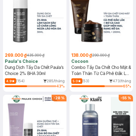
269.000 ₫
138.000 ₫
435.000 ₫
290.000 ₫
Paula's Choice
Cocoon
Dung Dịch Tẩy Da Chết Paula’s
Combo Tẩy Da Chết Cho Mặt &
Choice 2% BHA 30ml
Toàn Thân Từ Cà Phê Đắk Lắk
(150ml+200ml)
(154)
285/tháng
(53)
473/tháng
4.9
5.0
43
%
65
%
-
28
%
-
55
%