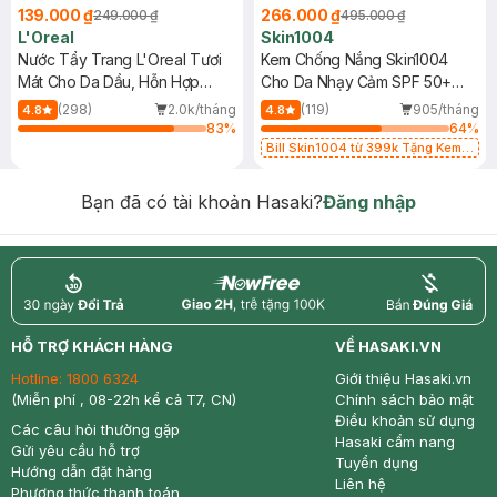
139.000 ₫
266.000 ₫
249.000 ₫
495.000 ₫
L'Oreal
Skin1004
Nước Tẩy Trang L'Oreal Tươi
Kem Chống Nắng Skin1004
Mát Cho Da Dầu, Hỗn Hợp
Cho Da Nhạy Cảm SPF 50+
400ml
50ml
(298)
2.0k/tháng
(119)
905/tháng
4.8
4.8
83
%
64
%
Bill Skin1004 từ 399k Tặng Kem
Chống Nắng Cho Da Nhạy Cảm
SPF 50+ 20ml (SL Có Hạn)
Bạn đã có tài khoản Hasaki?
Đăng nhập
return
nowfree
price
HỖ TRỢ KHÁCH HÀNG
VỀ HASAKI.VN
Hotline:
1800 6324
Giới thiệu Hasaki.vn
(Miễn phí , 08-22h kể cả T7, CN)
Chính sách bảo mật
Điều khoản sử dụng
Các câu hỏi thường gặp
Hasaki cẩm nang
Gửi yêu cầu hỗ trợ
Tuyển dụng
Hướng dẫn đặt hàng
Liên hệ
Phương thức thanh toán