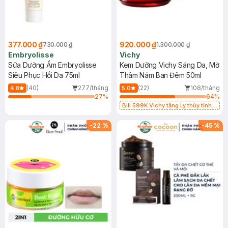
377.000 ₫
920.000 ₫
730.000 ₫
1.300.000 ₫
Embryolisse
Vichy
Sữa Dưỡng Ẩm Embryolisse
Kem Dưỡng Vichy Sáng Da, Mờ
Siêu Phục Hồi Da 75ml
Thâm Nám Ban Đêm 50ml
(40)
277/tháng
(22)
108/tháng
4.8
5.0
27
%
64
%
Bill 599K Vichy tặng Ly thủy tinh
trị giá 200K (SL có hạn)
-
22
%
-
45
%