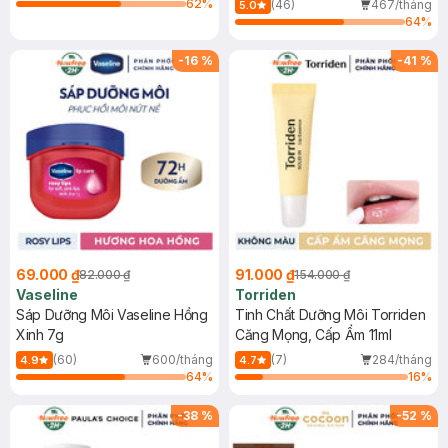
62
%
(46)
467/tháng
5.0
Phê Đắk Lắk 5g
64
%
-
16
%
-
41
%
69.000 ₫
91.000 ₫
82.000 ₫
154.000 ₫
Vaseline
Torriden
Sáp Dưỡng Môi Vaseline Hồng
Tinh Chất Dưỡng Môi Torriden
Xinh 7g
Căng Mọng, Cấp Ẩm 11ml
(60)
600/tháng
(7)
284/tháng
4.9
4.7
64
%
16
%
-
38
%
-
52
%