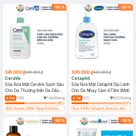
-
30
%
-
29
%
341.000 ₫
309.000 ₫
490.000 ₫
433.000 ₫
CeraVe
Cetaphil
Sữa Rửa Mặt CeraVe Sạch Sâu
Sữa Rửa Mặt Cetaphil Dịu Lành
Cho Da Thường Đến Da Dầu
Cho Da Nhạy Cảm 473ml (Mới)
473ml
(116)
1.5k/tháng
(22)
922/tháng
4.9
4.7
38
%
33
%
Bill Cerave 299K Tặng Sữa Rửa
Buy 499k Cetaphil, Benzac tặng
Mặt Cerave 30ml (SL có hạn)
Combo 2 Sữa Rửa Mặt 59ml(SL có
hạn)
-
59
%
-
39
%