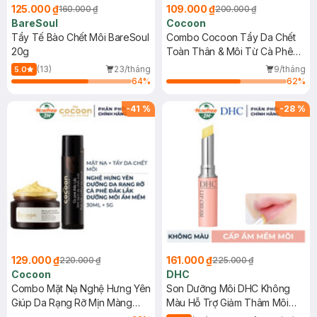
125.000 ₫
109.000 ₫
160.000 ₫
200.000 ₫
BareSoul
Cocoon
Tẩy Tế Bào Chết Môi BareSoul
Combo Cocoon Tẩy Da Chết
20g
Toàn Thân & Môi Từ Cà Phê
Đắk Lắk
(13)
23/tháng
9/tháng
5.0
64
%
62
%
-
41
%
-
28
%
129.000 ₫
161.000 ₫
220.000 ₫
225.000 ₫
Cocoon
DHC
Combo Mặt Nạ Nghệ Hưng Yên
Son Dưỡng Môi DHC Không
Giúp Da Rạng Rỡ Mịn Màng
Màu Hỗ Trợ Giảm Thâm Môi
30ml + Tẩy Da Chết Môi Cà
1.5g