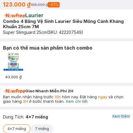
123.000 ₫
168.000 ₫
-
27
%
Laurier
Combo 4 Băng Vệ Sinh Laurier Siêu Mỏng Cánh Kháng
Khuẩn 25cm 7M
Super Slimguard 25cm
(SKU:
422207549
)
Bạn có thể mua sản phẩm tách combo
43.000 ₫
Giao Nhanh Miễn Phí 2H
Bạn muốn nhận hàng trước
10h
hôm nay. Đặt hàng
ngay
và chọn
giao hàng
2H
ở bước thanh toán.
Xem chi tiết
Xem thêm
Dung Tích
:
4x7 miếng
4x7 miếng
7 miếng