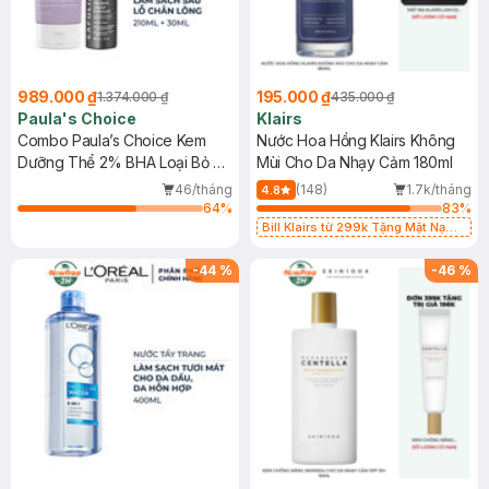
989.000 ₫
195.000 ₫
1.374.000 ₫
435.000 ₫
Paula's Choice
Klairs
Combo Paula’s Choice Kem
Nước Hoa Hồng Klairs Không
Dưỡng Thể 2% BHA Loại Bỏ Da
Mùi Cho Da Nhạy Cảm 180ml
Chết 210ml + Dung Dịch Tẩy Da
46/tháng
(148)
1.7k/tháng
4.8
Chết 2% BHA 30ml
64
%
83
%
Bill Klairs từ 299k Tặng Mặt Nạ
Làm Dịu Da & Kiểm Soát Dầu Nhờn
25ml (SL Có Hạn)
-
44
%
-
46
%