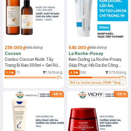
239.000 ₫
545.000 ₫
590.000 ₫
889.000 ₫
Cocoon
La Roche-Posay
Combo Cocoon Nước Tẩy
Kem Dưỡng La Roche-Posay
Trang Bí Đao 500ml + Gel Rửa
Giúp Phục Hồi Da Đa Công
Mặt Bí Đao 310ml
Dụng 100ml
(7)
1.1k/tháng
(56)
370/tháng
5.0
4.9
2
%
47
%
Bill La roche-posay 399K Tặng
Gel rửa mặt da dầu nhạy cảm 50ml
(SL có hạn)
-
48
%
-
29
%