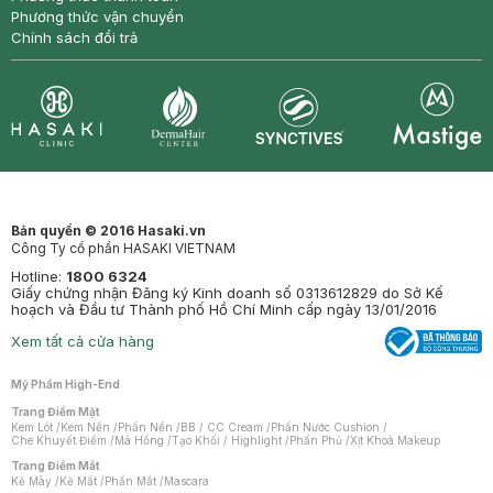
Phương thức vận chuyển
Chính sách đổi trả
Synctives
Clinic
Dermahair
Mastige
Bản quyền © 2016 Hasaki.vn
Công Ty cổ phần HASAKI VIETNAM
Hotline:
1800 6324
Giấy chứng nhận Đăng ký Kinh doanh số 0313612829 do Sở Kế
hoạch và Đầu tư Thành phố Hồ Chí Minh cấp ngày 13/01/2016
Xem tất cả cửa hàng
Mỹ Phẩm High-End
Trang Điểm Mặt
Kem Lót
/
Kem Nền
/
Phấn Nền
/
BB / CC Cream
/
Phấn Nước Cushion
/
Che Khuyết Điểm
/
Má Hồng
/
Tạo Khối / Highlight
/
Phấn Phủ
/
Xịt Khoá Makeup
Trang Điểm Mắt
Kẻ Mày
/
Kẻ Mắt
/
Phấn Mắt
/
Mascara