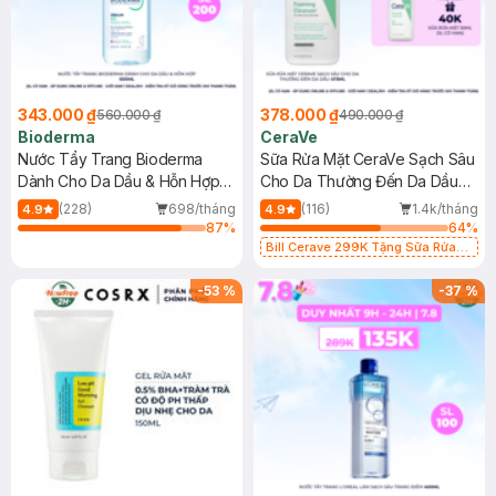
343.000 ₫
378.000 ₫
560.000 ₫
490.000 ₫
Bioderma
CeraVe
Nước Tẩy Trang Bioderma
Sữa Rửa Mặt CeraVe Sạch Sâu
Dành Cho Da Dầu & Hỗn Hợp
Cho Da Thường Đến Da Dầu
500ml
473ml
(228)
698/tháng
(116)
1.4k/tháng
4.9
4.9
87
%
64
%
Bill Cerave 299K Tặng Sữa Rửa
Mặt Cerave 30ml (SL có hạn)
-
53
%
-
37
%