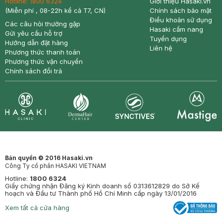
Hotline:
1800 6324
Giới thiệu Hasaki.vn
(Miễn phí , 08-22h kể cả T7, CN)
Chính sách bảo mật
Điều khoản sử dụng
Các câu hỏi thường gặp
Hasaki cẩm nang
Gửi yêu cầu hỗ trợ
Tuyển dụng
Hướng dẫn đặt hàng
Liên hệ
Phương thức thanh toán
Phương thức vận chuyển
Chính sách đổi trả
Synctives
Clinic
Dermahair
Mastige
Bản quyền © 2016 Hasaki.vn
Công Ty cổ phần HASAKI VIETNAM
Hotline:
1800 6324
Giấy chứng nhận Đăng ký Kinh doanh số 0313612829 do Sở Kế
hoạch và Đầu tư Thành phố Hồ Chí Minh cấp ngày 13/01/2016
Xem tất cả cửa hàng