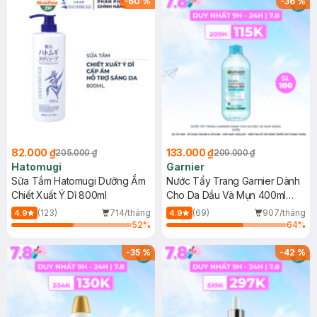
-
60
%
-
36
%
82.000 ₫
133.000 ₫
205.000 ₫
209.000 ₫
Hatomugi
Garnier
Sữa Tắm Hatomugi Dưỡng Ẩm
Nước Tẩy Trang Garnier Dành
Chiết Xuất Ý Dĩ 800ml
Cho Da Dầu Và Mụn 400ml
(Mới)
(123)
714/tháng
(69)
907/tháng
4.9
4.9
52
%
64
%
-
35
%
-
42
%