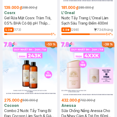
139.000 ₫
181.000 ₫
298.000 ₫
289.000 ₫
Cosrx
L'Oreal
Gel Rửa Mặt Cosrx Tràm Trà,
Nước Tẩy Trang L'Oreal Làm
0.5% BHA Có Độ pH Thấp
Sạch Sâu Trang Điểm 400ml
150ml
(173)
(298)
734/tháng
5.0
4.8
6
%
64
%
-
53
%
-
38
%
275.000 ₫
432.000 ₫
590.000 ₫
702.000 ₫
Cocoon
Anessa
Combo 2 Nước Tẩy Trang Bí
Sữa Chống Nắng Anessa Cho
Đao Cocoon Làm Sạch & Giảm
Da Nhạy Cảm & Trẻ Em 60ml