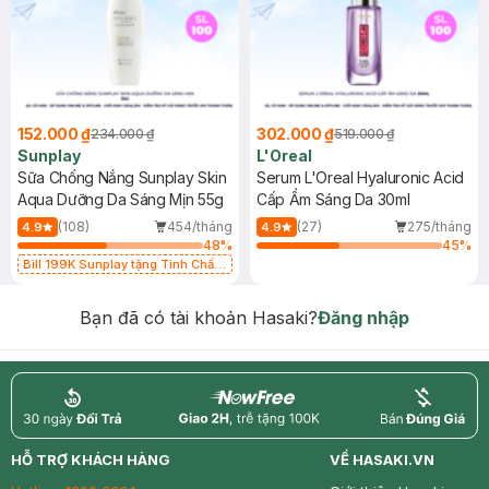
152.000 ₫
302.000 ₫
234.000 ₫
519.000 ₫
Sunplay
L'Oreal
Sữa Chống Nắng Sunplay Skin
Serum L'Oreal Hyaluronic Acid
Aqua Dưỡng Da Sáng Mịn 55g
Cấp Ẩm Sáng Da 30ml
(108)
454/tháng
(27)
275/tháng
4.9
4.9
48
%
45
%
Bill 199K Sunplay tặng Tinh Chất
Chống Nắng 7g trị giá 30K (SL có
hạn)
Bạn đã có tài khoản Hasaki?
Đăng nhập
return
nowfree
price
HỖ TRỢ KHÁCH HÀNG
VỀ HASAKI.VN