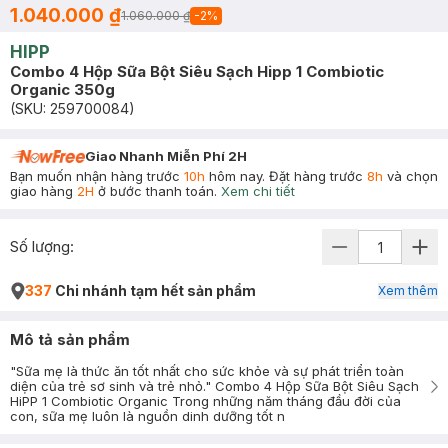
1.040.000 ₫
1.060.000 ₫
-
2
%
HIPP
Combo 4 Hộp Sữa Bột Siêu Sạch Hipp 1 Combiotic
Organic 350g
(SKU:
259700084
)
Giao Nhanh Miễn Phí 2H
Bạn muốn nhận hàng trước
10h
hôm nay. Đặt hàng trước
8h
và chọn
giao hàng
2H
ở bước thanh toán.
Xem chi tiết
Số lượng:
337
Chi nhánh tạm hết sản phẩm
Xem thêm
Mô tả sản phẩm
"Sữa mẹ là thức ăn tốt nhất cho sức khỏe và sự phát triển toàn
diện của trẻ sơ sinh và trẻ nhỏ." Combo 4 Hộp Sữa Bột Siêu Sạch
HiPP 1 Combiotic Organic Trong những năm tháng đầu đời của
con, sữa mẹ luôn là nguồn dinh dưỡng tốt n