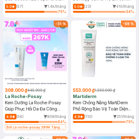
Dầu 500ml
(Mới)
(57)
1.4k/tháng
(23)
410/tháng
5.0
5.0
75
%
34
%
-
31
%
-
59
%
308.000 ₫
553.000 ₫
445.000 ₫
1.350.000 ₫
La Roche-Posay
Martiderm
Kem Dưỡng La Roche-Posay
Kem Chống Nắng MartiDerm
Giúp Phục Hồi Da Đa Công
Phổ Rộng Bảo Vệ Toàn Diện
Dụng 40ml
40ml
(56)
808/tháng
(110)
251/tháng
4.9
4.9
64
%
75
%
Bill La roche-posay 399K Tặng
Gel rửa mặt da dầu nhạy cảm 50ml
(SL có hạn)