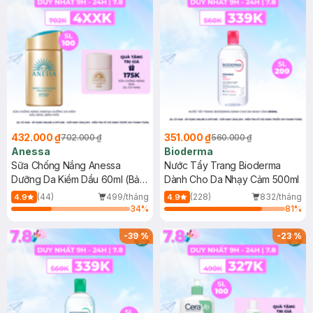
432.000 ₫
351.000 ₫
702.000 ₫
560.000 ₫
Anessa
Bioderma
Sữa Chống Nắng Anessa
Nước Tẩy Trang Bioderma
Dưỡng Da Kiềm Dầu 60ml (Bản
Dành Cho Da Nhạy Cảm 500ml
Mới)
(44)
499/tháng
(228)
832/tháng
4.9
4.9
34
%
81
%
-
39
%
-
23
%