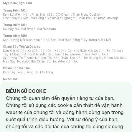
Mỹ Phẩm High-End
Trang Điểm Mặt
Kem Lót
/
Kem Nền
/
Phấn Nền
/
BB / CC Cream
/
Phấn Nước Cushion
/
Che Khuyết Điểm
/
Má Hồng
/
Tạo Khối / Highlight
/
Phấn Phủ
/
Xịt Khoá Makeup
Trang Điểm Mắt
Kẻ Mày
/
Kẻ Mắt
/
Phấn Mắt
/
Mascara
Trang Điểm Môi
Son Dưỡng Môi
/
Son Kem / Tint
/
Son Thỏi
/
Son Bóng
/
Tẩy Trang Mắt / Môi
Chăm Sóc Tóc Và Da Đầu
Dầu Gội Và Dầu Xả
/
Dầu Gội
/
Dầu Xả
/
Dầu Gội Khô
/
Dầu Gội Xả 2in1
/
Bộ Gội Xả
/
Tẩy Tế Bào Chết Da Đầu
/
Mặt Nạ / Kem Ủ Tóc
/
Serum / Dầu Dưỡng Tóc
/
Xịt Dưỡng Tóc
/
Thuốc Nhuộm Tóc
/
Sản Phẩm Tạo Kiểu Tóc
/
Dụng Cụ Chăm Sóc Tóc
/
Máy Sấy Tóc
/
Lược
/
Bộ Chăm Sóc Tóc
/
Phụ Kiện Tóc
Chăm Sóc Cơ Thể
Kem Tẩy Lông
/
Dụng Cụ Tẩy Lông
Nước Hoa
Nước Hoa Nữ
/
Nước Hoa Nam
/
Nước Hoa Cao Cấp
/
Xịt Thơm Toàn Thân
/
Nước Hoa Vùng Kín
Notice about cookies usage
BIỂU NGỮ COOKIE
Chăm Sóc Cá Nhân
Chúng tôi quan tâm đến quyền riêng tư của bạn.
Chống Muỗi
/
Khẩu Trang
/
Máy Massage
/
Mặt Nạ Xông Hơi
/
Nước Rửa Tay
/
Sản Phẩm Chăm Sóc Khác
/
Bàn Chải Đánh Răng
/
Bàn Chải Điện
/
Chúng tôi sử dụng các cookie cần thiết để vận hành
Hỗ Trợ Trắng Răng
/
Kem Đánh Răng
/
Máy Tăm Nước
/
Nước Súc Miệng
/
Tăm / Chỉ Nha Khoa
/
Xịt Thơm Miệng
/
Dung Dịch Vệ Sinh
/
Dưỡng Vùng Kín
/
website của chúng tôi và đồng hành cùng bạn trong
Khăn Ướt Vệ Sinh Vùng Kín
/
Băng Vệ Sinh
/
Tampon
/
Bọt Cạo Râu
/
Dao Cạo Râu
/
Máy Cạo Râu
suốt quá trình điều hướng. Với sự đồng ý của bạn,
Vấn Đề Về Da
chúng tôi và các đối tác của chúng tôi cũng sử dụng
Da Dầu / Lỗ Chân Lông To
/
Da Khô / Mất Nước
/
Da Lão Hóa
/
Da Mụn
/
Da Nhạy Cảm / Kích Ứng
/
Da Xỉn Màu
/
Thâm / Nám / Tàn Nhang
/