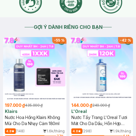
GỢI Ý DÀNH RIÊNG CHO BẠN
-
55
%
-
42
%
197.000 ₫
144.000 ₫
435.000 ₫
249.000 ₫
Klairs
L'Oreal
Nước Hoa Hồng Klairs Không
Nước Tẩy Trang L'Oreal Tươi
Mùi Cho Da Nhạy Cảm 180ml
Mát Cho Da Dầu, Hỗn Hợp
400ml
(148)
1.6k/tháng
(298)
1.9k/tháng
4.8
4.8