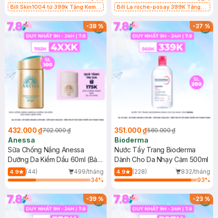
Bill Skin1004 từ 399k Tặng Kem
Bill La roche-posay 399K Tặng
Chống Nắng Cho Da Nhạy Cảm
Gel rửa mặt da dầu nhạy cảm 50ml
SPF 50+ 20ml (SL Có Hạn)
(SL có hạn)
-
38
%
-
37
%
432.000 ₫
351.000 ₫
702.000 ₫
560.000 ₫
Anessa
Bioderma
Sữa Chống Nắng Anessa
Nước Tẩy Trang Bioderma
Dưỡng Da Kiềm Dầu 60ml (Bản
Dành Cho Da Nhạy Cảm 500ml
Mới)
(44)
499/tháng
(228)
832/tháng
4.9
4.9
34
%
93
%
-
39
%
-
23
%