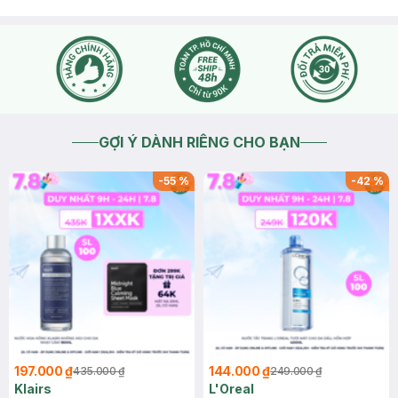
GỢI Ý DÀNH RIÊNG CHO BẠN
-
55
%
-
42
%
197.000 ₫
144.000 ₫
435.000 ₫
249.000 ₫
Klairs
L'Oreal