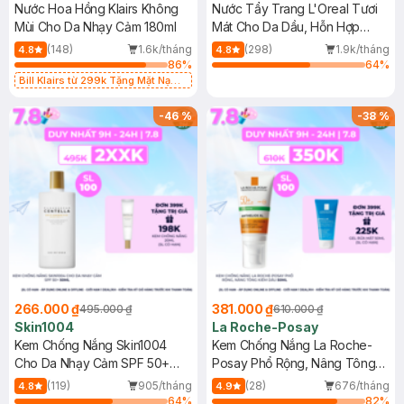
Nước Hoa Hồng Klairs Không
Nước Tẩy Trang L'Oreal Tươi
Mùi Cho Da Nhạy Cảm 180ml
Mát Cho Da Dầu, Hỗn Hợp
400ml
(148)
1.6k/tháng
(298)
1.9k/tháng
4.8
4.8
86
%
64
%
Bill Klairs từ 299k Tặng Mặt Nạ
Làm Dịu Da & Kiểm Soát Dầu Nhờn
25ml (SL Có Hạn)
-
46
%
-
38
%
266.000 ₫
381.000 ₫
495.000 ₫
610.000 ₫
Skin1004
La Roche-Posay
Kem Chống Nắng Skin1004
Kem Chống Nắng La Roche-
Cho Da Nhạy Cảm SPF 50+
Posay Phổ Rộng, Nâng Tông
50ml
Kiềm Dầu 50ml
(119)
905/tháng
(28)
676/tháng
4.8
4.9
64
%
82
%