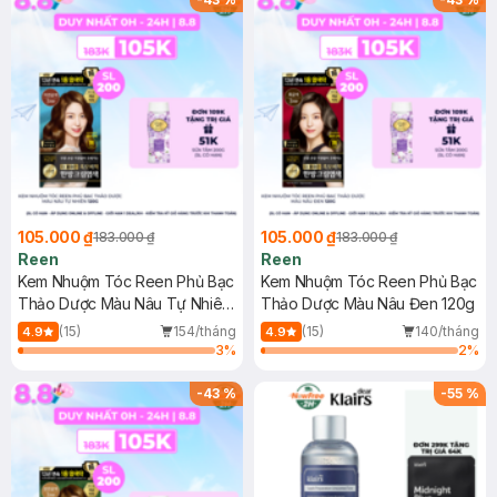
105.000 ₫
105.000 ₫
183.000 ₫
183.000 ₫
Reen
Reen
Kem Nhuộm Tóc Reen Phủ Bạc
Kem Nhuộm Tóc Reen Phủ Bạc
Thảo Dược Màu Nâu Tự Nhiên
Thảo Dược Màu Nâu Đen 120g
120g
(15)
154/tháng
(15)
140/tháng
4.9
4.9
3
%
2
%
-
43
%
-
55
%