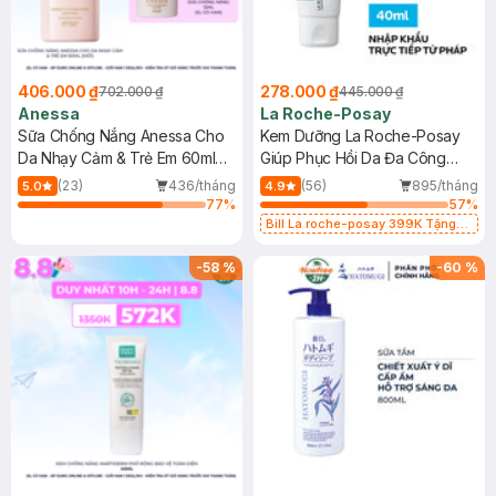
406.000 ₫
278.000 ₫
702.000 ₫
445.000 ₫
Anessa
La Roche-Posay
Sữa Chống Nắng Anessa Cho
Kem Dưỡng La Roche-Posay
Da Nhạy Cảm & Trẻ Em 60ml
Giúp Phục Hồi Da Đa Công
(Mới)
Dụng 40ml
(23)
436/tháng
(56)
895/tháng
5.0
4.9
77
%
57
%
Bill La roche-posay 399K Tặng
Gel rửa mặt da dầu nhạy cảm 50ml
(SL có hạn)
-
58
%
-
60
%