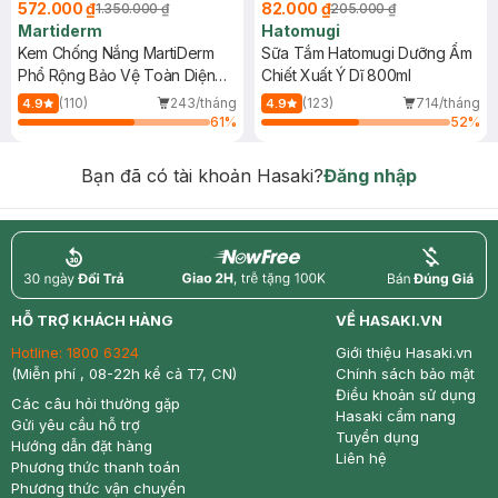
572.000 ₫
82.000 ₫
1.350.000 ₫
205.000 ₫
Martiderm
Hatomugi
Kem Chống Nắng MartiDerm
Sữa Tắm Hatomugi Dưỡng Ẩm
Phổ Rộng Bảo Vệ Toàn Diện
Chiết Xuất Ý Dĩ 800ml
40ml
(110)
243/tháng
(123)
714/tháng
4.9
4.9
61
%
52
%
Bạn đã có tài khoản Hasaki?
Đăng nhập
return
nowfree
price
HỖ TRỢ KHÁCH HÀNG
VỀ HASAKI.VN
Hotline:
1800 6324
Giới thiệu Hasaki.vn
(Miễn phí , 08-22h kể cả T7, CN)
Chính sách bảo mật
Điều khoản sử dụng
Các câu hỏi thường gặp
Hasaki cẩm nang
Gửi yêu cầu hỗ trợ
Tuyển dụng
Hướng dẫn đặt hàng
Liên hệ
Phương thức thanh toán
Phương thức vận chuyển