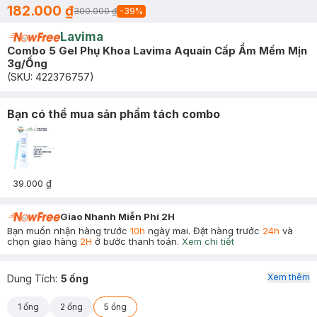
182.000 ₫
300.000 ₫
-
39
%
Lavima
Combo 5 Gel Phụ Khoa Lavima Aquain Cấp Ẩm Mềm Mịn
3g/Ống
(SKU:
422376757
)
Bạn có thể mua sản phẩm tách combo
39.000 ₫
Giao Nhanh Miễn Phí 2H
Bạn muốn nhận hàng trước
10h
ngày mai. Đặt hàng trước
24h
và
chọn giao hàng
2H
ở bước thanh toán.
Xem chi tiết
Xem thêm
Dung Tích
:
5 ống
1 ống
2 ống
5 ống