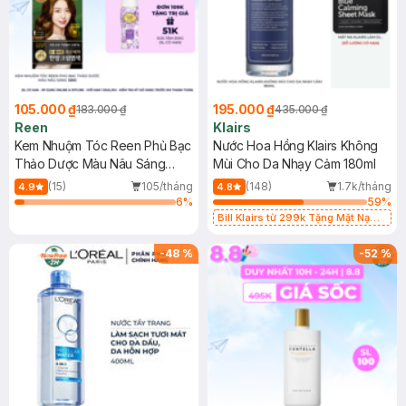
105.000 ₫
195.000 ₫
183.000 ₫
435.000 ₫
Reen
Klairs
Kem Nhuộm Tóc Reen Phủ Bạc
Nước Hoa Hồng Klairs Không
Thảo Dược Màu Nâu Sáng
Mùi Cho Da Nhạy Cảm 180ml
120g
(15)
105/tháng
(148)
1.7k/tháng
4.9
4.8
6
%
59
%
Bill Klairs từ 299k Tặng Mặt Nạ
Làm Dịu Da & Kiểm Soát Dầu Nhờn
25ml (SL Có Hạn)
-
48
%
-
52
%