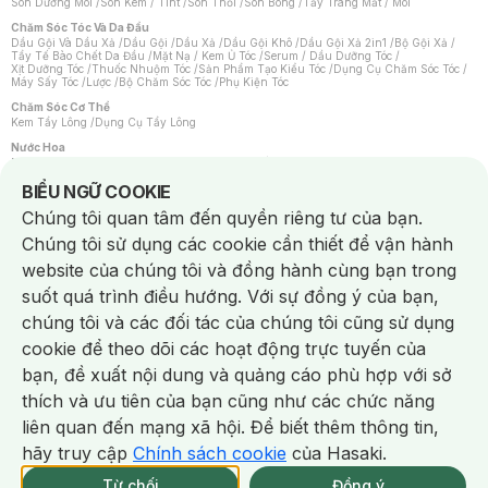
Son Dưỡng Môi
/
Son Kem / Tint
/
Son Thỏi
/
Son Bóng
/
Tẩy Trang Mắt / Môi
Chăm Sóc Tóc Và Da Đầu
Dầu Gội Và Dầu Xả
/
Dầu Gội
/
Dầu Xả
/
Dầu Gội Khô
/
Dầu Gội Xả 2in1
/
Bộ Gội Xả
/
Tẩy Tế Bào Chết Da Đầu
/
Mặt Nạ / Kem Ủ Tóc
/
Serum / Dầu Dưỡng Tóc
/
Xịt Dưỡng Tóc
/
Thuốc Nhuộm Tóc
/
Sản Phẩm Tạo Kiểu Tóc
/
Dụng Cụ Chăm Sóc Tóc
/
Máy Sấy Tóc
/
Lược
/
Bộ Chăm Sóc Tóc
/
Phụ Kiện Tóc
Chăm Sóc Cơ Thể
Kem Tẩy Lông
/
Dụng Cụ Tẩy Lông
Nước Hoa
Nước Hoa Nữ
/
Nước Hoa Nam
/
Nước Hoa Cao Cấp
/
Xịt Thơm Toàn Thân
/
Nước Hoa Vùng Kín
Notice about cookies usage
BIỂU NGỮ COOKIE
Chăm Sóc Cá Nhân
Chúng tôi quan tâm đến quyền riêng tư của bạn.
Chống Muỗi
/
Khẩu Trang
/
Máy Massage
/
Mặt Nạ Xông Hơi
/
Nước Rửa Tay
/
Sản Phẩm Chăm Sóc Khác
/
Bàn Chải Đánh Răng
/
Bàn Chải Điện
/
Chúng tôi sử dụng các cookie cần thiết để vận hành
Hỗ Trợ Trắng Răng
/
Kem Đánh Răng
/
Máy Tăm Nước
/
Nước Súc Miệng
/
Tăm / Chỉ Nha Khoa
/
Xịt Thơm Miệng
/
Dung Dịch Vệ Sinh
/
Dưỡng Vùng Kín
/
website của chúng tôi và đồng hành cùng bạn trong
Khăn Ướt Vệ Sinh Vùng Kín
/
Băng Vệ Sinh
/
Tampon
/
Bọt Cạo Râu
/
Dao Cạo Râu
/
Máy Cạo Râu
suốt quá trình điều hướng. Với sự đồng ý của bạn,
Vấn Đề Về Da
chúng tôi và các đối tác của chúng tôi cũng sử dụng
Da Dầu / Lỗ Chân Lông To
/
Da Khô / Mất Nước
/
Da Lão Hóa
/
Da Mụn
/
Da Nhạy Cảm / Kích Ứng
/
Da Xỉn Màu
/
Thâm / Nám / Tàn Nhang
/
cookie để theo dõi các hoạt động trực tuyến của
Quầng Thâm & Bọng Mắt
/
Sẹo
/
Viêm Da Cơ Địa
bạn, đề xuất nội dung và quảng cáo phù hợp với sở
Dụng Cụ / Phụ Kiện Chăm Sóc Da
Chat i
Bông Tẩy Trang
/
Khăn Lau Mặt Khô
/
Dụng Cụ / Máy Rửa Mặt
/
Máy Chăm Sóc Da
/
thích và ưu tiên của bạn cũng như các chức năng
Dụng Cụ Chăm Sóc Khác
liên quan đến mạng xã hội. Để biết thêm thông tin,
hãy truy cập
Chính sách cookie
của Hasaki.
NowFree 2H
Giao Nhanh Miễn Phí 2H
Xem chi tiết
Từ chối
Đồng ý
Mua online