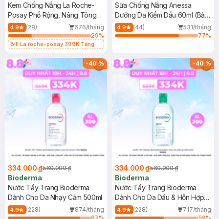
Kem Chống Nắng La Roche-
Sữa Chống Nắng Anessa
Posay Phổ Rộng, Nâng Tông
Dưỡng Da Kiềm Dầu 60ml (Bản
Kiềm Dầu 50ml
Mới)
(28)
676/tháng
(44)
531/tháng
4.9
4.9
29
%
77
%
Bill La roche-posay 399K Tặng
Gel rửa mặt da dầu nhạy cảm 50ml
(SL có hạn)
-
40
%
-
40
%
334.000 ₫
334.000 ₫
560.000 ₫
560.000 ₫
Bioderma
Bioderma
Nước Tẩy Trang Bioderma
Nước Tẩy Trang Bioderma
Dành Cho Da Nhạy Cảm 500ml
Dành Cho Da Dầu & Hỗn Hợp
500ml
(228)
874/tháng
(228)
717/tháng
4.9
4.9
87
%
59
%