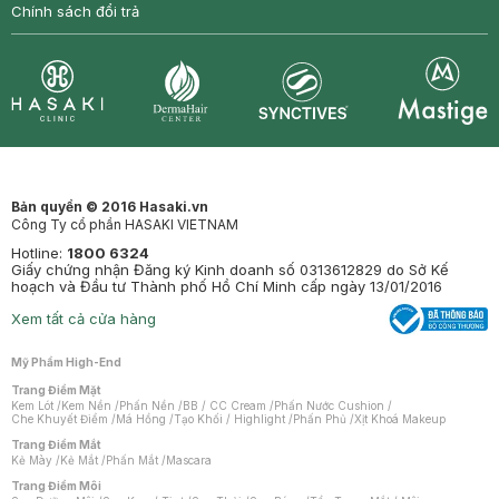
Chính sách đổi trả
Synctives
Clinic
Dermahair
Mastige
Bản quyền © 2016 Hasaki.vn
Công Ty cổ phần HASAKI VIETNAM
Hotline:
1800 6324
Giấy chứng nhận Đăng ký Kinh doanh số 0313612829 do Sở Kế
hoạch và Đầu tư Thành phố Hồ Chí Minh cấp ngày 13/01/2016
Xem tất cả cửa hàng
Mỹ Phẩm High-End
Trang Điểm Mặt
Kem Lót
/
Kem Nền
/
Phấn Nền
/
BB / CC Cream
/
Phấn Nước Cushion
/
Che Khuyết Điểm
/
Má Hồng
/
Tạo Khối / Highlight
/
Phấn Phủ
/
Xịt Khoá Makeup
Trang Điểm Mắt
Kẻ Mày
/
Kẻ Mắt
/
Phấn Mắt
/
Mascara
Trang Điểm Môi