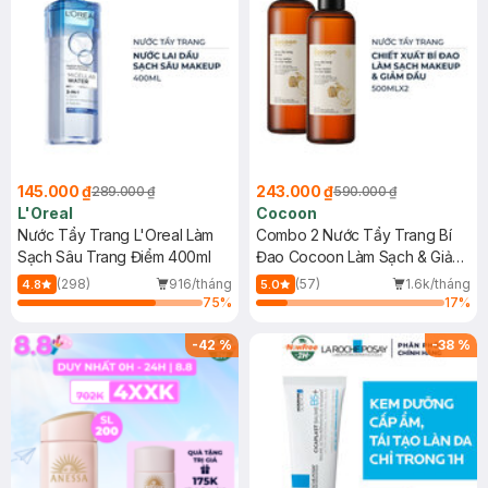
145.000 ₫
243.000 ₫
289.000 ₫
590.000 ₫
L'Oreal
Cocoon
Nước Tẩy Trang L'Oreal Làm
Combo 2 Nước Tẩy Trang Bí
Sạch Sâu Trang Điểm 400ml
Đao Cocoon Làm Sạch & Giảm
Dầu 500ml
(298)
916/tháng
(57)
1.6k/tháng
4.8
5.0
75
%
17
%
-
42
%
-
38
%