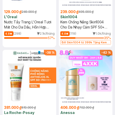
129.000 ₫
239.000 ₫
249.000 ₫
495.000 ₫
L'Oreal
Skin1004
Nước Tẩy Trang L'Oreal Tươi
Kem Chống Nắng Skin1004
Mát Cho Da Dầu, Hỗn Hợp
Cho Da Nhạy Cảm SPF 50+
400ml
50ml
(298)
2.1k/tháng
(119)
1.0k/tháng
4.8
4.8
57
%
35
%
Bill Skin1004 từ 399k Tặng Kem
Chống Nắng Cho Da Nhạy Cảm
SPF 50+ 20ml (SL Có Hạn)
-
38
%
-
42
%
381.000 ₫
406.000 ₫
610.000 ₫
702.000 ₫
La Roche-Posay
Anessa