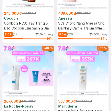
243.000 ₫
439.000 ₫
590.000 ₫
702.000 ₫
Cocoon
Anessa
Combo 2 Nước Tẩy Trang Bí
Sữa Chống Nắng Anessa Cho
Đao Cocoon Làm Sạch & Giảm
Da Nhạy Cảm & Trẻ Em 60ml
Dầu 500ml
(Mới)
(57)
1.6k/tháng
(23)
403/tháng
5.0
5.0
46
%
34
%
-
40
%
-
59
%
267.000 ₫
553.000 ₫
445.000 ₫
1.350.000 ₫
La Roche-Posay
Martiderm