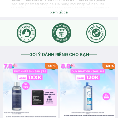
Hasaki chào bạn! NSX và HSD có in trên bao bì sản phẩm.
Các sản phẩm tại Shop đều là hàng mới nhập về nên HSD
đều đến 2020, bạn có thể hoàn toàn yên tâm nè. Hasaki xin
cảm ơn.
Xem tất cả
2019-03-17
Thích
0
GỢI Ý DÀNH RIÊNG CHO BẠN
-
59
%
-
48
%