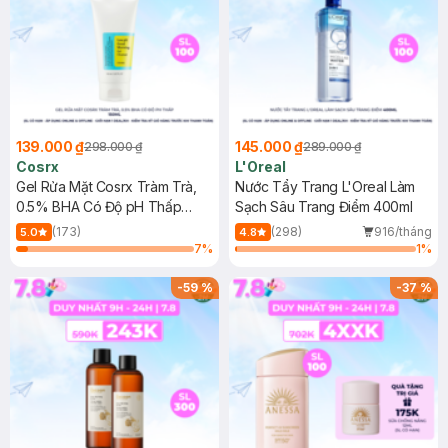
139.000 ₫
145.000 ₫
298.000 ₫
289.000 ₫
Cosrx
L'Oreal
Gel Rửa Mặt Cosrx Tràm Trà,
Nước Tẩy Trang L'Oreal Làm
0.5% BHA Có Độ pH Thấp
Sạch Sâu Trang Điểm 400ml
150ml
(173)
(298)
916/tháng
5.0
4.8
7
%
1
%
-
59
%
-
37
%