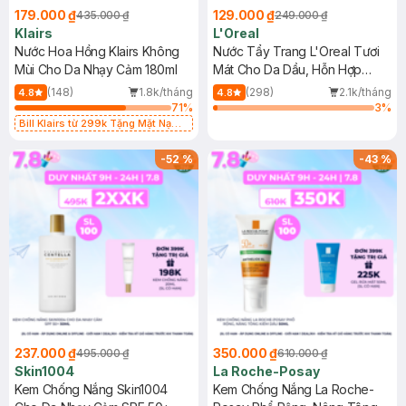
179.000 ₫
129.000 ₫
435.000 ₫
249.000 ₫
Klairs
L'Oreal
Nước Hoa Hồng Klairs Không
Nước Tẩy Trang L'Oreal Tươi
Mùi Cho Da Nhạy Cảm 180ml
Mát Cho Da Dầu, Hỗn Hợp
400ml
(148)
1.8k/tháng
(298)
2.1k/tháng
4.8
4.8
71
%
3
%
Bill Klairs từ 299k Tặng Mặt Nạ
Làm Dịu Da & Kiểm Soát Dầu Nhờn
25ml (SL Có Hạn)
-
52
%
-
43
%
237.000 ₫
350.000 ₫
495.000 ₫
610.000 ₫
Skin1004
La Roche-Posay
Kem Chống Nắng Skin1004
Kem Chống Nắng La Roche-