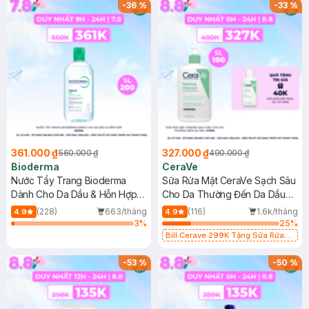
-
36
%
-
33
%
361.000 ₫
327.000 ₫
560.000 ₫
490.000 ₫
Bioderma
CeraVe
Nước Tẩy Trang Bioderma
Sữa Rửa Mặt CeraVe Sạch Sâu
Dành Cho Da Dầu & Hỗn Hợp
Cho Da Thường Đến Da Dầu
500ml
473ml
(228)
663/tháng
(116)
1.6k/tháng
4.9
4.9
3
%
25
%
Bill Cerave 299K Tặng Sữa Rửa
Mặt Cerave 30ml (SL có hạn)
-
53
%
-
50
%