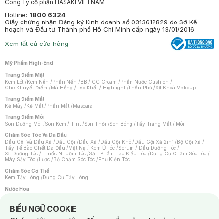
Công Ty cổ phần HASAKI VIETNAM
Hotline:
1800 6324
Giấy chứng nhận Đăng ký Kinh doanh số 0313612829 do Sở Kế
hoạch và Đầu tư Thành phố Hồ Chí Minh cấp ngày 13/01/2016
Xem tất cả cửa hàng
Mỹ Phẩm High-End
Trang Điểm Mặt
Kem Lót
/
Kem Nền
/
Phấn Nền
/
BB / CC Cream
/
Phấn Nước Cushion
/
Che Khuyết Điểm
/
Má Hồng
/
Tạo Khối / Highlight
/
Phấn Phủ
/
Xịt Khoá Makeup
Trang Điểm Mắt
Kẻ Mày
/
Kẻ Mắt
/
Phấn Mắt
/
Mascara
Trang Điểm Môi
Son Dưỡng Môi
/
Son Kem / Tint
/
Son Thỏi
/
Son Bóng
/
Tẩy Trang Mắt / Môi
Chăm Sóc Tóc Và Da Đầu
Dầu Gội Và Dầu Xả
/
Dầu Gội
/
Dầu Xả
/
Dầu Gội Khô
/
Dầu Gội Xả 2in1
/
Bộ Gội Xả
/
Tẩy Tế Bào Chết Da Đầu
/
Mặt Nạ / Kem Ủ Tóc
/
Serum / Dầu Dưỡng Tóc
/
Xịt Dưỡng Tóc
/
Thuốc Nhuộm Tóc
/
Sản Phẩm Tạo Kiểu Tóc
/
Dụng Cụ Chăm Sóc Tóc
/
Máy Sấy Tóc
/
Lược
/
Bộ Chăm Sóc Tóc
/
Phụ Kiện Tóc
Chăm Sóc Cơ Thể
Kem Tẩy Lông
/
Dụng Cụ Tẩy Lông
Nước Hoa
Nước Hoa Nữ
/
Nước Hoa Nam
/
Nước Hoa Cao Cấp
/
Xịt Thơm Toàn Thân
/
Nước Hoa Vùng Kín
Notice about cookies usage
BIỂU NGỮ COOKIE
Chăm Sóc Cá Nhân