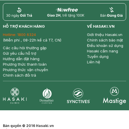
return
nowfree
price
HỖ TRỢ KHÁCH HÀNG
VỀ HASAKI.VN
Hotline:
1800 6324
Giới thiệu Hasaki.vn
(Miễn phí , 08-22h kể cả T7, CN)
Chính sách bảo mật
Điều khoản sử dụng
Các câu hỏi thường gặp
Hasaki cẩm nang
Gửi yêu cầu hỗ trợ
Tuyển dụng
Hướng dẫn đặt hàng
Liên hệ
Phương thức thanh toán
Phương thức vận chuyển
Chính sách đổi trả
Synctives
Clinic
Dermahair
Mastige
Bản quyền © 2016 Hasaki.vn