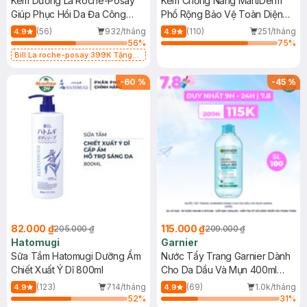
Kem Dưỡng La Roche-Posay
Kem Chống Nắng MartiDerm
Giúp Phục Hồi Da Đa Công
Phổ Rộng Bảo Vệ Toàn Diện
Dụng 40ml
40ml
(56)
932/tháng
(110)
251/tháng
4.9
4.9
56
%
75
%
Bill La roche-posay 399K Tặng
Gel rửa mặt da dầu nhạy cảm 50ml
(SL có hạn)
-
60
%
-
45
%
82.000 ₫
115.000 ₫
205.000 ₫
209.000 ₫
Hatomugi
Garnier
Sữa Tắm Hatomugi Dưỡng Ẩm
Nước Tẩy Trang Garnier Dành
Chiết Xuất Ý Dĩ 800ml
Cho Da Dầu Và Mụn 400ml
(Mới)
(123)
714/tháng
(69)
1.0k/tháng
4.9
4.9
52
%
31
%