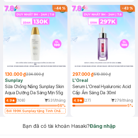
-
44
%
-
43
%
130.000 ₫
297.000 ₫
234.000 ₫
519.000 ₫
Sunplay
L'Oreal
Sữa Chống Nắng Sunplay Skin
Serum L'Oreal Hyaluronic Acid
Aqua Dưỡng Da Sáng Mịn 55g
Cấp Ẩm Sáng Da 30ml
(108)
531/tháng
(27)
279/tháng
4.9
4.9
66
%
5
%
Bill 199K Sunplay tặng Tinh Chất
Chống Nắng 7g trị giá 30K (SL có
hạn)
Bạn đã có tài khoản Hasaki?
Đăng nhập