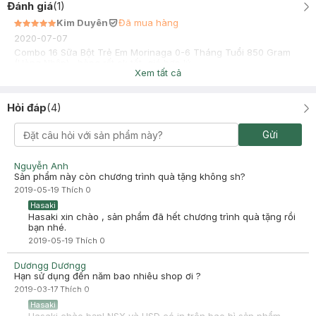
Đánh giá
(
1
)
Kim Duyên
Đã mua hàng
2020-07-07
Combo 16 Sữa Bột Trẻ Em Morinaga 0-6 Tháng Tuổi 850 Gram
(Hàng Nhập) , hàng rất ok tốt, giá hợp lý
Xem tất cả
Hỏi đáp
(
4
)
Gửi
Nguyễn Anh
Sản phẩm này còn chương trình quà tặng không sh?
2019-05-19
Thích
0
Hasaki
Hasaki xin chào , sản phẩm đã hết chương trình quà tặng rồi
bạn nhé.
2019-05-19
Thích
0
Dươngg Dươngg
Hạn sử dụng đến năm bao nhiêu shop ơi ?
2019-03-17
Thích
0
Hasaki