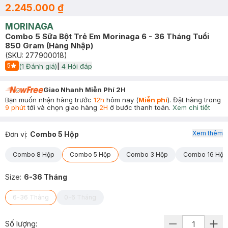
2.245.000 ₫
MORINAGA
Combo 5 Sữa Bột Trẻ Em Morinaga 6 - 36 Tháng Tuổi
850 Gram (Hàng Nhập)
(SKU:
277900018
)
5
(
1
Đánh giá)
|
4
Hỏi đáp
Start Icon
Giao Nhanh Miễn Phí 2H
Bạn muốn nhận hàng trước
12h
hôm nay (
Miễn phí
). Đặt hàng trong
9 phút
tới và chọn giao hàng
2H
ở bước thanh toán.
Xem chi tiết
Xem thêm
Đơn vị
:
Combo 5 Hộp
Combo 8 Hộp
Combo 5 Hộp
Combo 3 Hộp
Combo 16 Hộp
Size
:
6-36 Tháng
6-36 Tháng
0-6 Tháng
Số lượng: