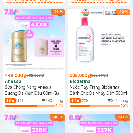
Bill Skin1004 từ 399k Tặng Kem
Bill La roche-posay 399K Tặng
Chống Nắng Cho Da Nhạy Cảm
Gel rửa mặt da dầu nhạy cảm 50ml
SPF 50+ 20ml (SL Có Hạn)
(SL có hạn)
-
36
%
-
39
%
449.000 ₫
339.000 ₫
702.000 ₫
560.000 ₫
Anessa
Bioderma
Sữa Chống Nắng Anessa
Nước Tẩy Trang Bioderma
Dưỡng Da Kiềm Dầu 60ml (Bản
Dành Cho Da Nhạy Cảm 500ml
Mới)
(44)
480/tháng
(228)
861/tháng
4.9
4.9
64
%
40
%
-
40
%
-
30
%