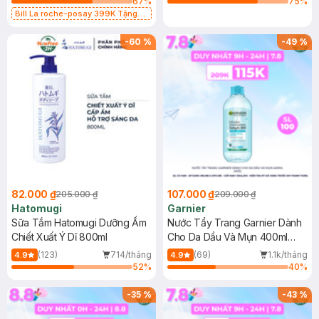
67
%
75
%
Bill La roche-posay 399K Tặng
Gel rửa mặt da dầu nhạy cảm 50ml
(SL có hạn)
-
60
%
-
49
%
82.000 ₫
107.000 ₫
205.000 ₫
209.000 ₫
Hatomugi
Garnier
Sữa Tắm Hatomugi Dưỡng Ẩm
Nước Tẩy Trang Garnier Dành
Chiết Xuất Ý Dĩ 800ml
Cho Da Dầu Và Mụn 400ml
(Mới)
(123)
714/tháng
(69)
1.1k/tháng
4.9
4.9
52
%
40
%
-
35
%
-
43
%