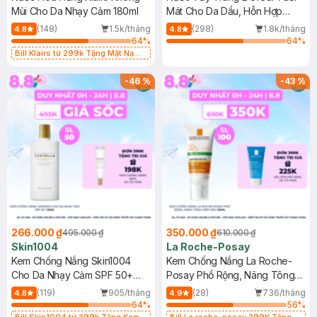
Mùi Cho Da Nhạy Cảm 180ml
Mát Cho Da Dầu, Hỗn Hợp
400ml
(148)
1.5k/tháng
(298)
1.8k/tháng
4.8
4.8
64
%
64
%
Bill Klairs từ 299k Tặng Mặt Nạ
Làm Dịu Da & Kiểm Soát Dầu Nhờn
25ml (SL Có Hạn)
-
46
%
-
43
%
266.000 ₫
350.000 ₫
495.000 ₫
610.000 ₫
Skin1004
La Roche-Posay
Kem Chống Nắng Skin1004
Kem Chống Nắng La Roche-
Cho Da Nhạy Cảm SPF 50+
Posay Phổ Rộng, Nâng Tông
50ml
Kiềm Dầu 50ml
(119)
905/tháng
(28)
736/tháng
4.8
4.9
64
%
56
%