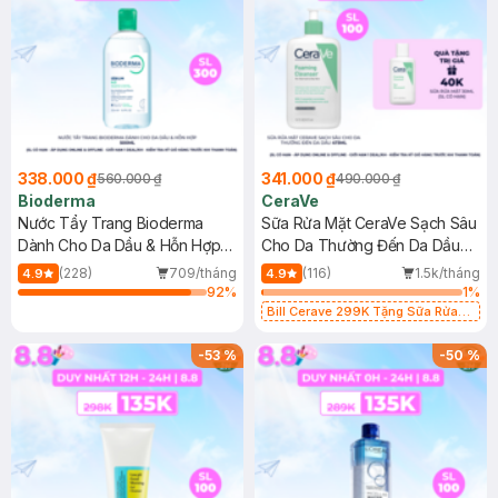
338.000 ₫
341.000 ₫
560.000 ₫
490.000 ₫
Bioderma
CeraVe
Nước Tẩy Trang Bioderma
Sữa Rửa Mặt CeraVe Sạch Sâu
Dành Cho Da Dầu & Hỗn Hợp
Cho Da Thường Đến Da Dầu
500ml
473ml
(228)
709/tháng
(116)
1.5k/tháng
4.9
4.9
92
%
1
%
Bill Cerave 299K Tặng Sữa Rửa
Mặt Cerave 30ml (SL có hạn)
-
53
%
-
50
%