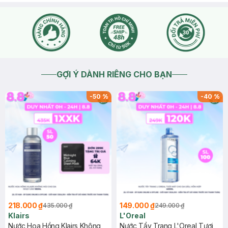
GỢI Ý DÀNH RIÊNG CHO BẠN
-
50
%
-
40
%
218.000 ₫
149.000 ₫
435.000 ₫
249.000 ₫
Klairs
L'Oreal
Nước Hoa Hồng Klairs Không
Nước Tẩy Trang L'Oreal Tươi