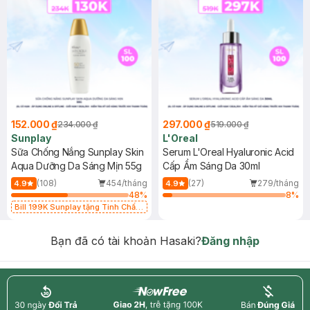
152.000 ₫
297.000 ₫
234.000 ₫
519.000 ₫
Sunplay
L'Oreal
Sữa Chống Nắng Sunplay Skin
Serum L'Oreal Hyaluronic Acid
Aqua Dưỡng Da Sáng Mịn 55g
Cấp Ẩm Sáng Da 30ml
(108)
454/tháng
(27)
279/tháng
4.9
4.9
48
%
8
%
Bill 199K Sunplay tặng Tinh Chất
Chống Nắng 7g trị giá 30K (SL có
hạn)
Bạn đã có tài khoản Hasaki?
Đăng nhập