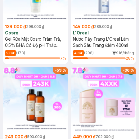
139.000 ₫
145.000 ₫
298.000 ₫
289.000 ₫
Cosrx
L'Oreal
Gel Rửa Mặt Cosrx Tràm Trà,
Nước Tẩy Trang L'Oreal Làm
0.5% BHA Có Độ pH Thấp
Sạch Sâu Trang Điểm 400ml
150ml
(173)
(298)
916/tháng
5.0
4.8
7
%
28
%
-
59
%
-
36
%
243.000 ₫
449.000 ₫
590.000 ₫
702.000 ₫