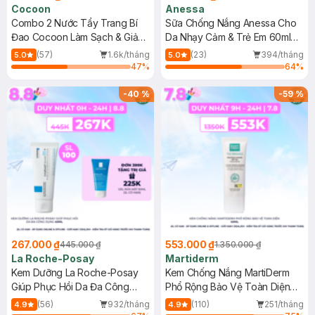
Cocoon
Anessa
Combo 2 Nước Tẩy Trang Bí
Sữa Chống Nắng Anessa Cho
Đao Cocoon Làm Sạch & Giảm
Da Nhạy Cảm & Trẻ Em 60ml
Dầu 500ml
(Mới)
(57)
1.6k/tháng
(23)
394/tháng
5.0
5.0
47
%
64
%
-
40
%
-
59
%
267.000 ₫
553.000 ₫
445.000 ₫
1.350.000 ₫
La Roche-Posay
Martiderm
Kem Dưỡng La Roche-Posay
Kem Chống Nắng MartiDerm
Giúp Phục Hồi Da Đa Công
Phổ Rộng Bảo Vệ Toàn Diện
Dụng 40ml
40ml
(56)
932/tháng
(110)
251/tháng
4.9
4.9