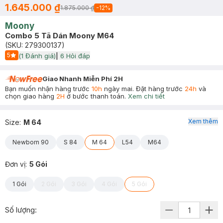
1.645.000 ₫
1.875.000 ₫
-
12
%
Moony
Combo 5 Tã Dán Moony M64
(SKU:
279300137
)
5
(
1
Đánh giá)
|
6
Hỏi đáp
Start Icon
Giao Nhanh Miễn Phí 2H
Bạn muốn nhận hàng trước
10h
ngày mai. Đặt hàng trước
24h
và
chọn giao hàng
2H
ở bước thanh toán.
Xem chi tiết
Xem thêm
Size
:
M 64
Newborn 90
S 84
M 64
L54
M64
Đơn vị
:
5 Gói
1 Gói
2 Gói
3 Gói
4 Gói
5 Gói
Số lượng: