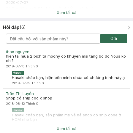
2020-07-07
Tã Dán Moony S 84 , hàng rất ok tốt, giá hợp lý
Xem tất cả
Hỏi đáp
(
6
)
Gửi
thao nguyen
hien tai mua 2 bich ta moony co khuyen msi tang bo do Nous ko
chi?
2019-07-18
Thích
0
Hasaki
Hasaki chào bạn, hiện bên mình chưa có chương trình này ạ
2019-07-19
Thích
0
Trần Thị Luyến
Shop có ship cod k shop
2018-08-12
Thích
0
Hasaki
Hasaki chào bạn, sản phẩm mẹ và bé shop có ship code ở
HCM nhé bạn
2018-08-12
Thích
0
Xem tất cả