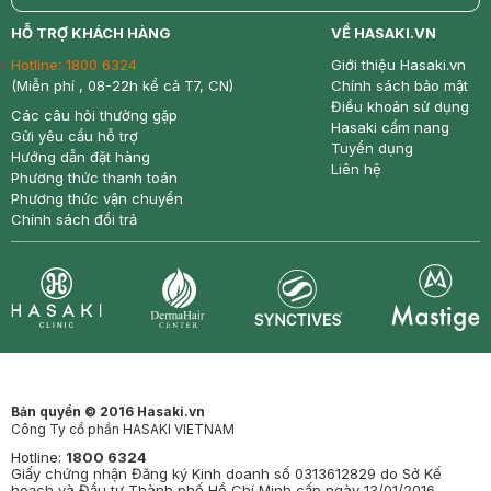
return
nowfree
price
HỖ TRỢ KHÁCH HÀNG
VỀ HASAKI.VN
Hotline:
1800 6324
Giới thiệu Hasaki.vn
(Miễn phí , 08-22h kể cả T7, CN)
Chính sách bảo mật
Điều khoản sử dụng
Các câu hỏi thường gặp
Hasaki cẩm nang
Gửi yêu cầu hỗ trợ
Tuyển dụng
Hướng dẫn đặt hàng
Liên hệ
Phương thức thanh toán
Phương thức vận chuyển
Chính sách đổi trả
Synctives
Clinic
Dermahair
Mastige
Bản quyền © 2016 Hasaki.vn
Công Ty cổ phần HASAKI VIETNAM
Hotline:
1800 6324
Giấy chứng nhận Đăng ký Kinh doanh số 0313612829 do Sở Kế
hoạch và Đầu tư Thành phố Hồ Chí Minh cấp ngày 13/01/2016