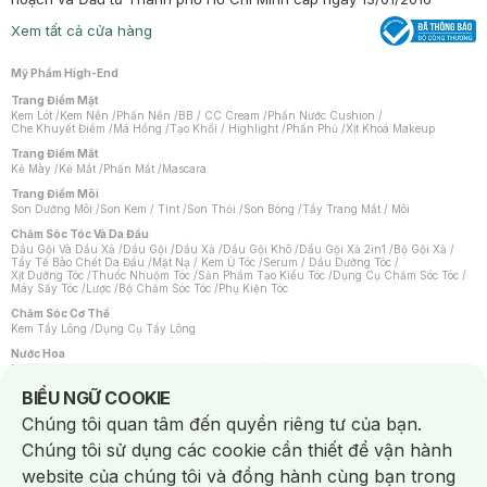
Xem tất cả cửa hàng
Mỹ Phẩm High-End
Trang Điểm Mặt
Kem Lót
/
Kem Nền
/
Phấn Nền
/
BB / CC Cream
/
Phấn Nước Cushion
/
Che Khuyết Điểm
/
Má Hồng
/
Tạo Khối / Highlight
/
Phấn Phủ
/
Xịt Khoá Makeup
Trang Điểm Mắt
Kẻ Mày
/
Kẻ Mắt
/
Phấn Mắt
/
Mascara
Trang Điểm Môi
Son Dưỡng Môi
/
Son Kem / Tint
/
Son Thỏi
/
Son Bóng
/
Tẩy Trang Mắt / Môi
Chăm Sóc Tóc Và Da Đầu
Dầu Gội Và Dầu Xả
/
Dầu Gội
/
Dầu Xả
/
Dầu Gội Khô
/
Dầu Gội Xả 2in1
/
Bộ Gội Xả
/
Tẩy Tế Bào Chết Da Đầu
/
Mặt Nạ / Kem Ủ Tóc
/
Serum / Dầu Dưỡng Tóc
/
Xịt Dưỡng Tóc
/
Thuốc Nhuộm Tóc
/
Sản Phẩm Tạo Kiểu Tóc
/
Dụng Cụ Chăm Sóc Tóc
/
Máy Sấy Tóc
/
Lược
/
Bộ Chăm Sóc Tóc
/
Phụ Kiện Tóc
Chăm Sóc Cơ Thể
Kem Tẩy Lông
/
Dụng Cụ Tẩy Lông
Nước Hoa
Nước Hoa Nữ
/
Nước Hoa Nam
/
Nước Hoa Cao Cấp
/
Xịt Thơm Toàn Thân
/
Nước Hoa Vùng Kín
Notice about cookies usage
BIỂU NGỮ COOKIE
Chăm Sóc Cá Nhân
Chúng tôi quan tâm đến quyền riêng tư của bạn.
Chống Muỗi
/
Khẩu Trang
/
Máy Massage
/
Mặt Nạ Xông Hơi
/
Nước Rửa Tay
/
Sản Phẩm Chăm Sóc Khác
/
Bàn Chải Đánh Răng
/
Bàn Chải Điện
/
Chúng tôi sử dụng các cookie cần thiết để vận hành
Hỗ Trợ Trắng Răng
/
Kem Đánh Răng
/
Máy Tăm Nước
/
Nước Súc Miệng
/
Tăm / Chỉ Nha Khoa
/
Xịt Thơm Miệng
/
Dung Dịch Vệ Sinh
/
Dưỡng Vùng Kín
/
website của chúng tôi và đồng hành cùng bạn trong
Khăn Ướt Vệ Sinh Vùng Kín
/
Băng Vệ Sinh
/
Tampon
/
Bọt Cạo Râu
/
Dao Cạo Râu
/