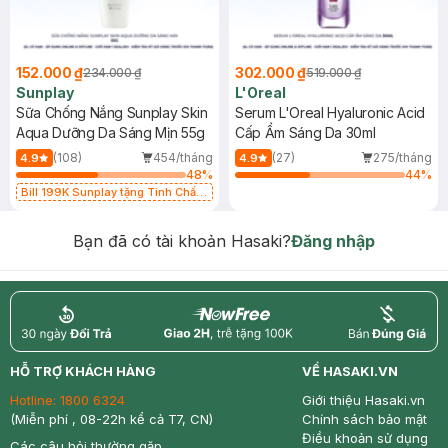
152.000 ₫
302.000 ₫
234.000 ₫
519.000 ₫
Sunplay
L'Oreal
Sữa Chống Nắng Sunplay Skin
Serum L'Oreal Hyaluronic Acid
Aqua Dưỡng Da Sáng Mịn 55g
Cấp Ẩm Sáng Da 30ml
(108)
454/tháng
(27)
275/tháng
4.9
4.9
48
%
44
%
Bill 199K Sunplay tặng Tinh Chất
Chống Nắng 7g trị giá 30K (SL có
hạn)
Bạn đã có tài khoản Hasaki?
Đăng nhập
return
nowfree
price
HỖ TRỢ KHÁCH HÀNG
VỀ HASAKI.VN
Hotline:
1800 6324
Giới thiệu Hasaki.vn
(Miễn phí , 08-22h kể cả T7, CN)
Chính sách bảo mật
Điều khoản sử dụng
Các câu hỏi thường gặp