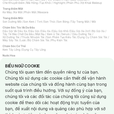
Che Khuyết Điểm
/
Má Hồng
/
Tạo Khối / Highlight
/
Phấn Phủ
/
Xịt Khoá Makeup
Trang Điểm Mắt
Kẻ Mày
/
Kẻ Mắt
/
Phấn Mắt
/
Mascara
Trang Điểm Môi
Son Dưỡng Môi
/
Son Kem / Tint
/
Son Thỏi
/
Son Bóng
/
Tẩy Trang Mắt / Môi
Chăm Sóc Tóc Và Da Đầu
Dầu Gội Và Dầu Xả
/
Dầu Gội
/
Dầu Xả
/
Dầu Gội Khô
/
Dầu Gội Xả 2in1
/
Bộ Gội Xả
/
Tẩy Tế Bào Chết Da Đầu
/
Mặt Nạ / Kem Ủ Tóc
/
Serum / Dầu Dưỡng Tóc
/
Xịt Dưỡng Tóc
/
Thuốc Nhuộm Tóc
/
Sản Phẩm Tạo Kiểu Tóc
/
Dụng Cụ Chăm Sóc Tóc
/
Máy Sấy Tóc
/
Lược
/
Bộ Chăm Sóc Tóc
/
Phụ Kiện Tóc
Chăm Sóc Cơ Thể
Kem Tẩy Lông
/
Dụng Cụ Tẩy Lông
Nước Hoa
Nước Hoa Nữ
/
Nước Hoa Nam
/
Nước Hoa Cao Cấp
/
Xịt Thơm Toàn Thân
/
Nước Hoa Vùng Kín
Notice about cookies usage
BIỂU NGỮ COOKIE
Chăm Sóc Cá Nhân
Chúng tôi quan tâm đến quyền riêng tư của bạn.
Chống Muỗi
/
Khẩu Trang
/
Máy Massage
/
Mặt Nạ Xông Hơi
/
Nước Rửa Tay
/
Sản Phẩm Chăm Sóc Khác
/
Bàn Chải Đánh Răng
/
Bàn Chải Điện
/
Chúng tôi sử dụng các cookie cần thiết để vận hành
Hỗ Trợ Trắng Răng
/
Kem Đánh Răng
/
Máy Tăm Nước
/
Nước Súc Miệng
/
Tăm / Chỉ Nha Khoa
/
Xịt Thơm Miệng
/
Dung Dịch Vệ Sinh
/
Dưỡng Vùng Kín
/
website của chúng tôi và đồng hành cùng bạn trong
Khăn Ướt Vệ Sinh Vùng Kín
/
Băng Vệ Sinh
/
Tampon
/
Bọt Cạo Râu
/
Dao Cạo Râu
/
Máy Cạo Râu
suốt quá trình điều hướng. Với sự đồng ý của bạn,
Vấn Đề Về Da
chúng tôi và các đối tác của chúng tôi cũng sử dụng
Da Dầu / Lỗ Chân Lông To
/
Da Khô / Mất Nước
/
Da Lão Hóa
/
Da Mụn
/
Da Nhạy Cảm / Kích Ứng
/
Da Xỉn Màu
/
Thâm / Nám / Tàn Nhang
/
cookie để theo dõi các hoạt động trực tuyến của
Quầng Thâm & Bọng Mắt
/
Sẹo
/
Viêm Da Cơ Địa
bạn, đề xuất nội dung và quảng cáo phù hợp với sở
Dụng Cụ / Phụ Kiện Chăm Sóc Da
Chat i
Bông Tẩy Trang
/
Khăn Lau Mặt Khô
/
Dụng Cụ / Máy Rửa Mặt
/
Máy Chăm Sóc Da
/