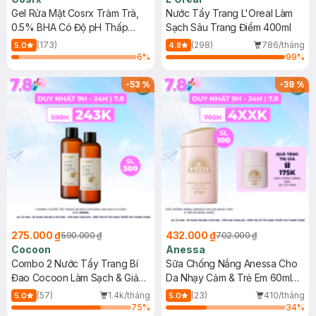
Gel Rửa Mặt Cosrx Tràm Trà,
Nước Tẩy Trang L'Oreal Làm
0.5% BHA Có Độ pH Thấp
Sạch Sâu Trang Điểm 400ml
150ml
(173)
(298)
786/tháng
5.0
4.8
6
%
99
%
-
53
%
-
38
%
275.000 ₫
432.000 ₫
590.000 ₫
702.000 ₫
Cocoon
Anessa
Combo 2 Nước Tẩy Trang Bí
Sữa Chống Nắng Anessa Cho
Đao Cocoon Làm Sạch & Giảm
Da Nhạy Cảm & Trẻ Em 60ml
Dầu 500ml
(Mới)
(57)
1.4k/tháng
(23)
410/tháng
5.0
5.0
75
%
34
%