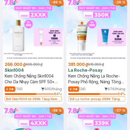
25ml (SL Có Hạn)
-
46
%
-
38
%
266.000 ₫
381.000 ₫
495.000 ₫
610.000 ₫
Skin1004
La Roche-Posay
Kem Chống Nắng Skin1004
Kem Chống Nắng La Roche-
Cho Da Nhạy Cảm SPF 50+
Posay Phổ Rộng, Nâng Tông
50ml
Kiềm Dầu 50ml
(119)
905/tháng
(28)
676/tháng
4.8
4.9
64
%
64
%
Bill Skin1004 từ 399k Tặng Kem
Bill La roche-posay 399K Tặng
Chống Nắng Cho Da Nhạy Cảm
Gel rửa mặt da dầu nhạy cảm 50ml
SPF 50+ 20ml (SL Có Hạn)
(SL có hạn)
-
38
%
-
37
%