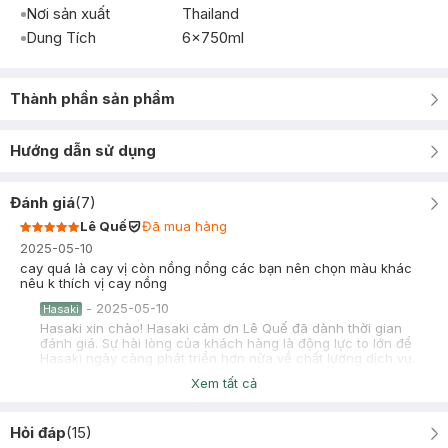
Nơi sản xuất
Thailand
Dung Tích
6x750ml
Thành phần sản phẩm
Hướng dẫn sử dụng
Đánh giá
(
7
)
Lê Quế
Đã mua hàng
2025-05-10
cay quá là cay vị còn nồng nồng các bạn nên chọn màu khác
nêu k thích vị cay nồng
-
2025-05-10
Hasaki
Hasaki xin chào! Hasaki cảm ơn Lê Quế đã dành thời gian
đánh giá. Sự hài lòng của khách hàng là động lực to lớn để
Hasaki ngày càng phát triển hơn nữa về chất lượng dịch vụ.
Cảm ơn bạn đã tin tưởng và mua sắm tại Hasaki!
Xem tất cả
Quynh anh
2023-12-29
Hỏi đáp
(
15
)
Sản phẩm tốt