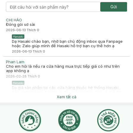
Gửi
CHỊ HẢO
Đóng gói sơ sài
2026-06-13
Thích
0
Hasaki
Dạ Hasaki chào bạn, nhờ bạn chủ động inbox qua Fanpage
hoặc Zalo giúp mình để Hasaki hỗ trợ bạn cụ thể hơn ạ
2026-06-13
Thích
0
Phan Lam
Cho em hỏi là nếu ra cửa hàng mua trực tiếp giá có như trên
app không ạ
2026-02-28
Thích
0
Hasaki
Dạ giá sản phẩm tại các cửa hàng thuộc hệ thống Hasaki,
trên website/app hasaki.vn đều giống nhau. Bạn có thể đặt
hàng qua website/app hoặc đến trực tiếp cửa hàng sẽ có
Xem tất cả
nhân viên hỗ trợ tư vấn cho bạn nhé. Ngoài ra, bạn cũng có
thể tự kiểm tra giá sản phẩm tại cửa hàng bằng cách quét mã
QR của sản phẩm trong ứng dụng hasaki.vn ạ.
2026-02-28
Thích
0