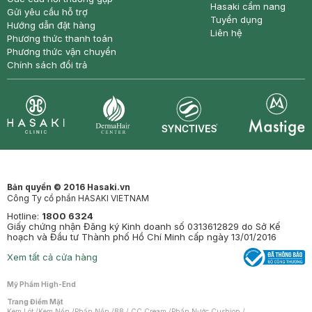
Hasaki cẩm nang
Gửi yêu cầu hỗ trợ
Tuyển dụng
Hướng dẫn đặt hàng
Liên hệ
Phương thức thanh toán
Phương thức vận chuyển
Chính sách đổi trả
Synctives
Clinic
Dermahair
Mastige
Bản quyền © 2016 Hasaki.vn
Công Ty cổ phần HASAKI VIETNAM
Hotline:
1800 6324
Giấy chứng nhận Đăng ký Kinh doanh số 0313612829 do Sở Kế
hoạch và Đầu tư Thành phố Hồ Chí Minh cấp ngày 13/01/2016
Xem tất cả cửa hàng
Mỹ Phẩm High-End
Trang Điểm Mặt
Kem Lót
/
Kem Nền
/
Phấn Nền
/
BB / CC Cream
/
Phấn Nước Cushion
/