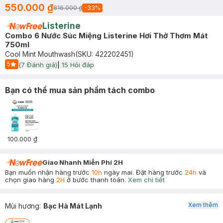
550.000 ₫
816.000 ₫
-
33
%
Listerine
Combo 6 Nước Súc Miệng Listerine Hơi Thở Thơm Mát
750ml
Cool Mint Mouthwash
(SKU:
422202451
)
5
(
7
Đánh giá)
|
15
Hỏi đáp
Start Icon
Bạn có thể mua sản phẩm tách combo
100.000 ₫
Giao Nhanh Miễn Phí 2H
Bạn muốn nhận hàng trước
10h
ngày mai. Đặt hàng trước
24h
và
chọn giao hàng
2H
ở bước thanh toán.
Xem chi tiết
Xem thêm
Mùi hương
:
Bạc Hà Mát Lạnh