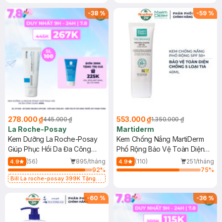
-
38
%
-
59
%
278.000 ₫
553.000 ₫
445.000 ₫
1.350.000 ₫
La Roche-Posay
Martiderm
Kem Dưỡng La Roche-Posay
Kem Chống Nắng MartiDerm
Giúp Phục Hồi Da Đa Công
Phổ Rộng Bảo Vệ Toàn Diện
Dụng 40ml
40ml
(56)
895/tháng
(110)
251/tháng
4.9
4.9
92
%
75
%
Bill La roche-posay 399K Tặng
Gel rửa mặt da dầu nhạy cảm 50ml
(SL có hạn)
-
60
%
-
36
%