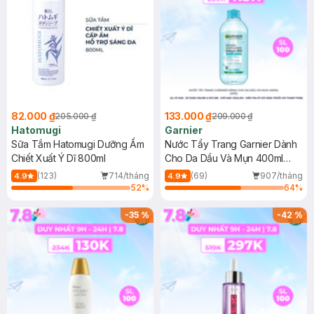
82.000 ₫
133.000 ₫
205.000 ₫
209.000 ₫
Hatomugi
Garnier
Sữa Tắm Hatomugi Dưỡng Ẩm
Nước Tẩy Trang Garnier Dành
Chiết Xuất Ý Dĩ 800ml
Cho Da Dầu Và Mụn 400ml
(Mới)
(123)
714/tháng
(69)
907/tháng
4.9
4.9
52
%
64
%
-
35
%
-
42
%