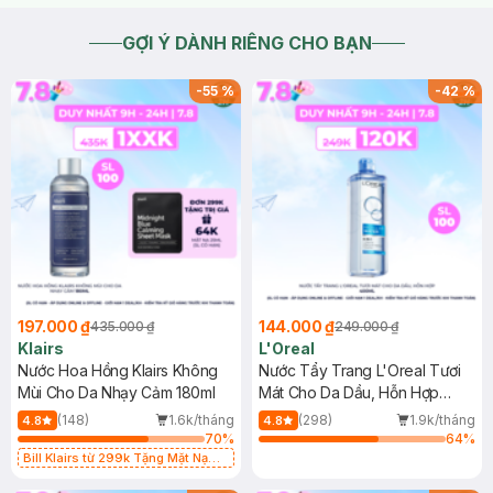
GỢI Ý DÀNH RIÊNG CHO BẠN
-
55
%
-
42
%
197.000 ₫
144.000 ₫
435.000 ₫
249.000 ₫
Klairs
L'Oreal
Nước Hoa Hồng Klairs Không
Nước Tẩy Trang L'Oreal Tươi
Mùi Cho Da Nhạy Cảm 180ml
Mát Cho Da Dầu, Hỗn Hợp
400ml
(148)
1.6k/tháng
(298)
1.9k/tháng
4.8
4.8
70
%
64
%
Bill Klairs từ 299k Tặng Mặt Nạ
Làm Dịu Da & Kiểm Soát Dầu Nhờn