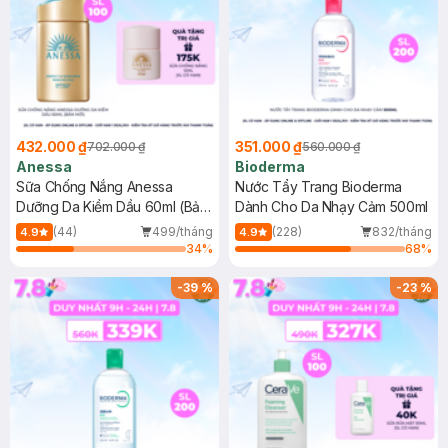
432.000 ₫
351.000 ₫
702.000 ₫
560.000 ₫
Anessa
Bioderma
Sữa Chống Nắng Anessa
Nước Tẩy Trang Bioderma
Dưỡng Da Kiềm Dầu 60ml (Bản
Dành Cho Da Nhạy Cảm 500ml
Mới)
(44)
499/tháng
(228)
832/tháng
4.9
4.9
34
%
68
%
-
39
%
-
23
%