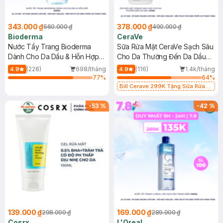
343.000 ₫
378.000 ₫
560.000 ₫
490.000 ₫
Bioderma
CeraVe
Nước Tẩy Trang Bioderma
Sữa Rửa Mặt CeraVe Sạch Sâu
Dành Cho Da Dầu & Hỗn Hợp
Cho Da Thường Đến Da Dầu
500ml
473ml
(228)
698/tháng
(116)
1.4k/tháng
4.9
4.9
77
%
64
%
Bill Cerave 299K Tặng Sữa Rửa
Mặt Cerave 30ml (SL có hạn)
-
53
%
-
42
%
139.000 ₫
169.000 ₫
298.000 ₫
289.000 ₫
Cosrx
L'Oreal