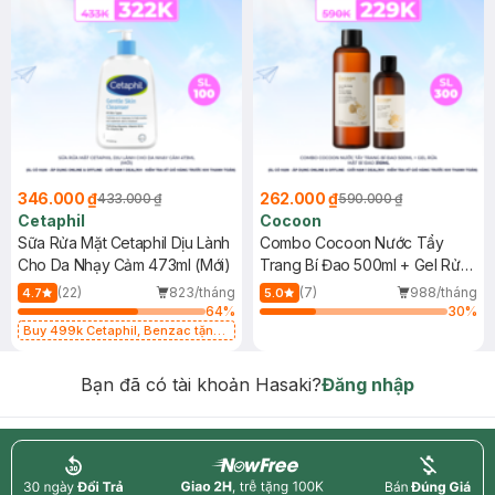
346.000 ₫
262.000 ₫
433.000 ₫
590.000 ₫
Cetaphil
Cocoon
Sữa Rửa Mặt Cetaphil Dịu Lành
Combo Cocoon Nước Tẩy
Cho Da Nhạy Cảm 473ml (Mới)
Trang Bí Đao 500ml + Gel Rửa
Mặt Bí Đao 310ml
(22)
823/tháng
(7)
988/tháng
4.7
5.0
64
%
30
%
Buy 499k Cetaphil, Benzac tặng
Combo 2 Sữa Rửa Mặt 59ml(SL có
hạn)
Bạn đã có tài khoản Hasaki?
Đăng nhập