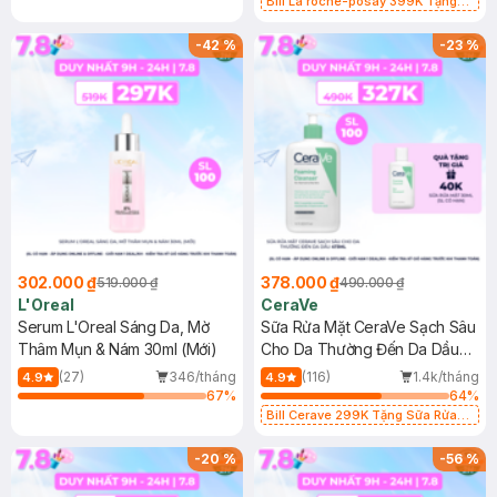
Bill La roche-posay 399K Tặng
Gel rửa mặt da dầu nhạy cảm 50ml
(SL có hạn)
-
42
%
-
23
%
302.000 ₫
378.000 ₫
519.000 ₫
490.000 ₫
L'Oreal
CeraVe
Serum L'Oreal Sáng Da, Mờ
Sữa Rửa Mặt CeraVe Sạch Sâu
Thâm Mụn & Nám 30ml (Mới)
Cho Da Thường Đến Da Dầu
473ml
(27)
346/tháng
(116)
1.4k/tháng
4.9
4.9
67
%
64
%
Bill Cerave 299K Tặng Sữa Rửa
Mặt Cerave 30ml (SL có hạn)
-
20
%
-
56
%