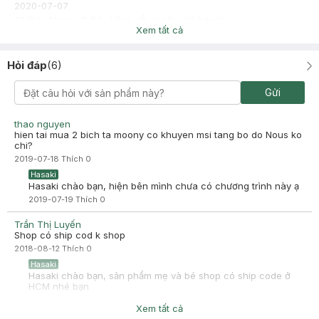
2020-07-07
Tã Dán Moony S 84 , hàng rất ok tốt, giá hợp lý
Xem tất cả
Hỏi đáp
(
6
)
Gửi
thao nguyen
hien tai mua 2 bich ta moony co khuyen msi tang bo do Nous ko
chi?
2019-07-18
Thích
0
Hasaki
Hasaki chào bạn, hiện bên mình chưa có chương trình này ạ
2019-07-19
Thích
0
Trần Thị Luyến
Shop có ship cod k shop
2018-08-12
Thích
0
Hasaki
Hasaki chào bạn, sản phẩm mẹ và bé shop có ship code ở
HCM nhé bạn
2018-08-12
Thích
0
Xem tất cả