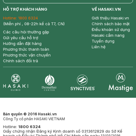
return
nowfree
price
HỖ TRỢ KHÁCH HÀNG
VỀ HASAKI.VN
Hotline:
1800 6324
Giới thiệu Hasaki.vn
(Miễn phí , 08-22h kể cả T7, CN)
Chính sách bảo mật
Điều khoản sử dụng
Các câu hỏi thường gặp
Hasaki cẩm nang
Gửi yêu cầu hỗ trợ
Tuyển dụng
Hướng dẫn đặt hàng
Liên hệ
Phương thức thanh toán
Phương thức vận chuyển
Chính sách đổi trả
Synctives
Clinic
Dermahair
Mastige
Bản quyền © 2016 Hasaki.vn
Công Ty cổ phần HASAKI VIETNAM
Hotline:
1800 6324
Giấy chứng nhận Đăng ký Kinh doanh số 0313612829 do Sở Kế
hoạch và Đầu tư Thành phố Hồ Chí Minh cấp ngày 13/01/2016