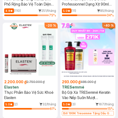
Phổ Rộng Bảo Vệ Toàn Diện
Professionnel Dạng Xịt 90ml
40ml
(Mới)
(110)
251/tháng
(11)
85/tháng
4.9
5.0
75
%
34
%
-
20
%
-
40
%
2.200.000 ₫
293.000 ₫
2.750.000 ₫
486.000 ₫
Elasten
TRESemmé
Thực Phẩm Bảo Vệ Sức Khoẻ
Bộ Gội Xả TRESemmé Keratin
Elasten
Vào Nếp Suôn Mượt
640g+620g
(2)
32/tháng
(3)
167/tháng
5.0
5.0
61
%
15
%
Bill 199K Tresemme Tặng Dầu Gội
Clear 140g trị giá 50K (SL có hạn)