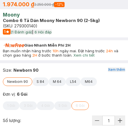
1.974.000 ₫
2.250.000 ₫
-
12
%
Moony
Combo 6 Tã Dán Moony Newborn 90 (2-5kg)
(SKU:
279300140
)
5
(
1
Đánh giá)
|
6
Hỏi đáp
Start Icon
Giao Nhanh Miễn Phí 2H
Bạn muốn nhận hàng trước
10h
ngày mai. Đặt hàng trước
24h
và
chọn giao hàng
2H
ở bước thanh toán.
Xem chi tiết
Xem thêm
Size
:
Newborn 90
Newborn 90
S 84
M 64
L54
M64
Đơn vị
:
6 Gói
1 Gói
3 Gói
4 Gói
5 Gói
6 Gói
Số lượng: