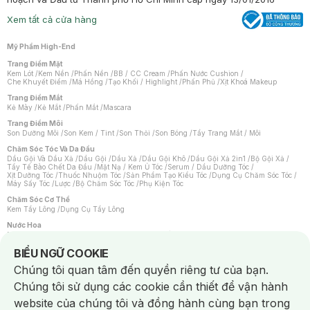
Xem tất cả cửa hàng
Mỹ Phẩm High-End
Trang Điểm Mặt
Kem Lót
/
Kem Nền
/
Phấn Nền
/
BB / CC Cream
/
Phấn Nước Cushion
/
Che Khuyết Điểm
/
Má Hồng
/
Tạo Khối / Highlight
/
Phấn Phủ
/
Xịt Khoá Makeup
Trang Điểm Mắt
Kẻ Mày
/
Kẻ Mắt
/
Phấn Mắt
/
Mascara
Trang Điểm Môi
Son Dưỡng Môi
/
Son Kem / Tint
/
Son Thỏi
/
Son Bóng
/
Tẩy Trang Mắt / Môi
Chăm Sóc Tóc Và Da Đầu
Dầu Gội Và Dầu Xả
/
Dầu Gội
/
Dầu Xả
/
Dầu Gội Khô
/
Dầu Gội Xả 2in1
/
Bộ Gội Xả
/
Tẩy Tế Bào Chết Da Đầu
/
Mặt Nạ / Kem Ủ Tóc
/
Serum / Dầu Dưỡng Tóc
/
Xịt Dưỡng Tóc
/
Thuốc Nhuộm Tóc
/
Sản Phẩm Tạo Kiểu Tóc
/
Dụng Cụ Chăm Sóc Tóc
/
Máy Sấy Tóc
/
Lược
/
Bộ Chăm Sóc Tóc
/
Phụ Kiện Tóc
Chăm Sóc Cơ Thể
Kem Tẩy Lông
/
Dụng Cụ Tẩy Lông
Nước Hoa
Nước Hoa Nữ
/
Nước Hoa Nam
/
Nước Hoa Cao Cấp
/
Xịt Thơm Toàn Thân
/
Nước Hoa Vùng Kín
Notice about cookies usage
BIỂU NGỮ COOKIE
Chăm Sóc Cá Nhân
Chúng tôi quan tâm đến quyền riêng tư của bạn.
Chống Muỗi
/
Khẩu Trang
/
Máy Massage
/
Mặt Nạ Xông Hơi
/
Nước Rửa Tay
/
Sản Phẩm Chăm Sóc Khác
/
Bàn Chải Đánh Răng
/
Bàn Chải Điện
/
Chúng tôi sử dụng các cookie cần thiết để vận hành
Hỗ Trợ Trắng Răng
/
Kem Đánh Răng
/
Máy Tăm Nước
/
Nước Súc Miệng
/
Tăm / Chỉ Nha Khoa
/
Xịt Thơm Miệng
/
Dung Dịch Vệ Sinh
/
Dưỡng Vùng Kín
/
website của chúng tôi và đồng hành cùng bạn trong
Khăn Ướt Vệ Sinh Vùng Kín
/
Băng Vệ Sinh
/
Tampon
/
Bọt Cạo Râu
/
Dao Cạo Râu
/