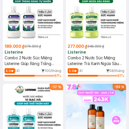
189.000 ₫
277.000 ₫
374.000 ₫
346.000 ₫
Listerine
Listerine
Combo 2 Nước Súc Miệng
Combo 2 Nước Súc Miệng
Listerine Giúp Răng Trắng
Listerine Trà Xanh Ngừa Sâu
Sáng 750ml
Răng 750ml
(4)
100/tháng
(4)
58/tháng
5.0
5.0
61
%
61
%
-
17
%
-
53
%