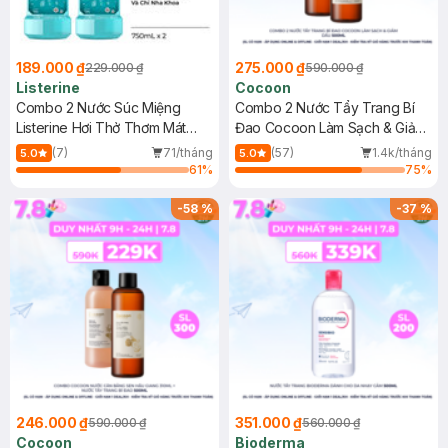
189.000 ₫
275.000 ₫
229.000 ₫
590.000 ₫
Listerine
Cocoon
Combo 2 Nước Súc Miệng
Combo 2 Nước Tẩy Trang Bí
Listerine Hơi Thở Thơm Mát
Đao Cocoon Làm Sạch & Giảm
750ml
Dầu 500ml
(7)
71/tháng
(57)
1.4k/tháng
5.0
5.0
61
%
75
%
-
58
%
-
37
%
246.000 ₫
351.000 ₫
590.000 ₫
560.000 ₫
Cocoon
Bioderma