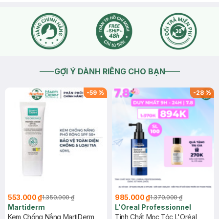
GỢI Ý DÀNH RIÊNG CHO BẠN
-
59
%
-
28
%
553.000 ₫
985.000 ₫
1.350.000 ₫
1.370.000 ₫
Martiderm
L'Oreal Professionnel
Kem Chống Nắng MartiDerm
Tinh Chất Mọc Tóc L'Oréal