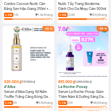
Combo Cocoon Nước Cân
Nước Tẩy Trang Bioderma
Bằng Sen Hậu Giang 310ml +
Dành Cho Da Nhạy Cảm 500ml
Nước Tẩy Trang Bí Đao 500ml
(13)
1.4k/tháng
(228)
832/tháng
4.9
4.9
20
%
68
%
-
55
%
-
39
%
320.000 ₫
851.000 ₫
717.600 ₫
1.390.000 ₫
d'Alba
La Roche-Posay
Serum d'Alba Dạng Xịt Nấm
Serum La Roche-Posay Giảm
Truffle Trắng Căng Bóng Da
Thâm Nám & Dưỡng Sáng Da
100ml
30ml
(9)
516/tháng
(29)
182/tháng
5.0
5.0
36
%
57
%