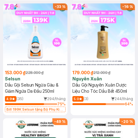
-
33
%
-
16
%
153.000 ₫
179.000 ₫
228.000 ₫
212.000 ₫
Selsun
Nguyên Xuân
Dầu Gội Selsun Ngừa Gàu &
Dầu Gội Nguyên Xuân Dược
Giảm Ngứa Da Đầu 250ml
Liệu Cho Tóc Dầu Bết 450ml
(35)
294/tháng
(3)
244/tháng
4.9
5.0
75
%
64
%
Bill 199K Selsun tặng Bộ Phụ Kiện
Cài Tóc trị giá 99K (SL có hạn)
-
49
%
-
20
%