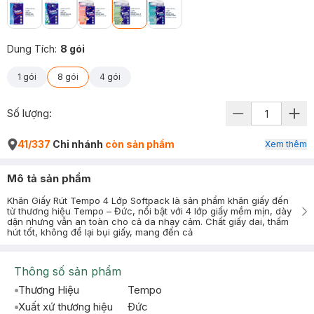
Dung Tích
:
8 gói
1 gói
8 gói
4 gói
Số lượng:
41/337
Chi nhánh
còn sản phẩm
Xem thêm
Mô tả sản phẩm
Khăn Giấy Rút Tempo 4 Lớp Softpack là sản phẩm khăn giấy đến
từ thương hiệu Tempo – Đức, nổi bật với 4 lớp giấy mềm mịn, dày
dặn nhưng vẫn an toàn cho cả da nhạy cảm. Chất giấy dai, thấm
hút tốt, không để lại bụi giấy, mang đến cả
Thông số sản phẩm
Thương Hiệu
Tempo
Xuất xứ thương hiệu
Ðức