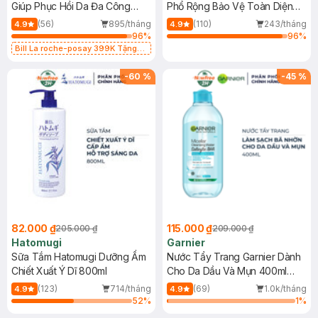
Giúp Phục Hồi Da Đa Công
Phổ Rộng Bảo Vệ Toàn Diện
Dụng 40ml
40ml
(56)
895/tháng
(110)
243/tháng
4.9
4.9
96
%
96
%
Bill La roche-posay 399K Tặng
Gel rửa mặt da dầu nhạy cảm 50ml
(SL có hạn)
-
60
%
-
45
%
82.000 ₫
115.000 ₫
205.000 ₫
209.000 ₫
Hatomugi
Garnier
Sữa Tắm Hatomugi Dưỡng Ẩm
Nước Tẩy Trang Garnier Dành
Chiết Xuất Ý Dĩ 800ml
Cho Da Dầu Và Mụn 400ml
(Mới)
(123)
714/tháng
(69)
1.0k/tháng
4.9
4.9
52
%
1
%