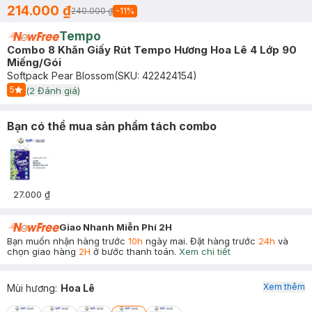
214.000 ₫
240.000 ₫
-
11
%
Tempo
Combo 8 Khăn Giấy Rút Tempo Hương Hoa Lê 4 Lớp 90
Miếng/Gói
Softpack Pear Blossom
(SKU:
422424154
)
5
(
2
Đánh giá)
Start Icon
Bạn có thể mua sản phẩm tách combo
27.000 ₫
Giao Nhanh Miễn Phí 2H
Bạn muốn nhận hàng trước
10h
ngày mai. Đặt hàng trước
24h
và
chọn giao hàng
2H
ở bước thanh toán.
Xem chi tiết
Xem thêm
Mùi hương
:
Hoa Lê