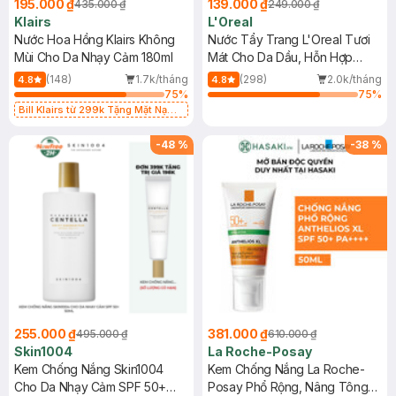
195.000 ₫
139.000 ₫
435.000 ₫
249.000 ₫
Klairs
L'Oreal
Nước Hoa Hồng Klairs Không
Nước Tẩy Trang L'Oreal Tươi
Mùi Cho Da Nhạy Cảm 180ml
Mát Cho Da Dầu, Hỗn Hợp
400ml
(148)
1.7k/tháng
(298)
2.0k/tháng
4.8
4.8
75
%
75
%
Bill Klairs từ 299k Tặng Mặt Nạ
Làm Dịu Da & Kiểm Soát Dầu Nhờn
25ml (SL Có Hạn)
-
48
%
-
38
%
255.000 ₫
381.000 ₫
495.000 ₫
610.000 ₫
Skin1004
La Roche-Posay
Kem Chống Nắng Skin1004
Kem Chống Nắng La Roche-
Cho Da Nhạy Cảm SPF 50+
Posay Phổ Rộng, Nâng Tông