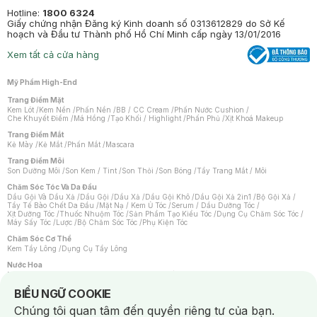
Hotline:
1800 6324
Giấy chứng nhận Đăng ký Kinh doanh số 0313612829 do Sở Kế
hoạch và Đầu tư Thành phố Hồ Chí Minh cấp ngày 13/01/2016
Xem tất cả cửa hàng
Mỹ Phẩm High-End
Trang Điểm Mặt
Kem Lót
/
Kem Nền
/
Phấn Nền
/
BB / CC Cream
/
Phấn Nước Cushion
/
Che Khuyết Điểm
/
Má Hồng
/
Tạo Khối / Highlight
/
Phấn Phủ
/
Xịt Khoá Makeup
Trang Điểm Mắt
Kẻ Mày
/
Kẻ Mắt
/
Phấn Mắt
/
Mascara
Trang Điểm Môi
Son Dưỡng Môi
/
Son Kem / Tint
/
Son Thỏi
/
Son Bóng
/
Tẩy Trang Mắt / Môi
Chăm Sóc Tóc Và Da Đầu
Dầu Gội Và Dầu Xả
/
Dầu Gội
/
Dầu Xả
/
Dầu Gội Khô
/
Dầu Gội Xả 2in1
/
Bộ Gội Xả
/
Tẩy Tế Bào Chết Da Đầu
/
Mặt Nạ / Kem Ủ Tóc
/
Serum / Dầu Dưỡng Tóc
/
Xịt Dưỡng Tóc
/
Thuốc Nhuộm Tóc
/
Sản Phẩm Tạo Kiểu Tóc
/
Dụng Cụ Chăm Sóc Tóc
/
Máy Sấy Tóc
/
Lược
/
Bộ Chăm Sóc Tóc
/
Phụ Kiện Tóc
Chăm Sóc Cơ Thể
Kem Tẩy Lông
/
Dụng Cụ Tẩy Lông
Nước Hoa
Nước Hoa Nữ
/
Nước Hoa Nam
/
Nước Hoa Cao Cấp
/
Xịt Thơm Toàn Thân
/
Nước Hoa Vùng Kín
Notice about cookies usage
BIỂU NGỮ COOKIE
Chăm Sóc Cá Nhân
Chúng tôi quan tâm đến quyền riêng tư của bạn.
Chống Muỗi
/
Khẩu Trang
/
Máy Massage
/
Mặt Nạ Xông Hơi
/
Nước Rửa Tay
/