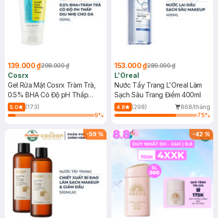
139.000 ₫
153.000 ₫
298.000 ₫
289.000 ₫
Cosrx
L'Oreal
Gel Rửa Mặt Cosrx Tràm Trà,
Nước Tẩy Trang L'Oreal Làm
0.5% BHA Có Độ pH Thấp
Sạch Sâu Trang Điểm 400ml
150ml
(173)
(298)
868/tháng
5.0
4.8
9
%
75
%
-
59
%
-
42
%