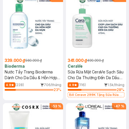
339.000 ₫
341.000 ₫
560.000 ₫
490.000 ₫
Bioderma
CeraVe
Nước Tẩy Trang Bioderma
Sữa Rửa Mặt CeraVe Sạch Sâu
Dành Cho Da Dầu & Hỗn Hợp
Cho Da Thường Đến Da Dầu
500ml
473ml
(228)
706/tháng
(116)
1.5k/tháng
4.9
4.9
23
%
28
%
Bill Cerave 299K Tặng Sữa Rửa
Mặt Cerave 30ml (SL có hạn)
-
53
%
-
47
%