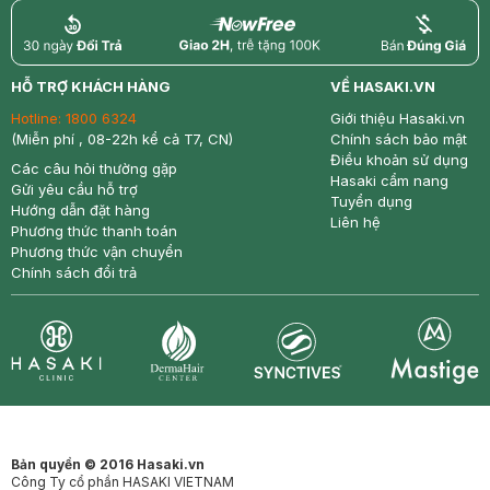
return
nowfree
price
HỖ TRỢ KHÁCH HÀNG
VỀ HASAKI.VN
Hotline:
1800 6324
Giới thiệu Hasaki.vn
(Miễn phí , 08-22h kể cả T7, CN)
Chính sách bảo mật
Điều khoản sử dụng
Các câu hỏi thường gặp
Hasaki cẩm nang
Gửi yêu cầu hỗ trợ
Tuyển dụng
Hướng dẫn đặt hàng
Liên hệ
Phương thức thanh toán
Phương thức vận chuyển
Chính sách đổi trả
Synctives
Clinic
Dermahair
Mastige
Bản quyền © 2016 Hasaki.vn
Công Ty cổ phần HASAKI VIETNAM