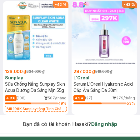
-
42
%
-
43
%
136.000 ₫
297.000 ₫
234.000 ₫
519.000 ₫
Sunplay
L'Oreal
Sữa Chống Nắng Sunplay Skin
Serum L'Oreal Hyaluronic Acid
Aqua Dưỡng Da Sáng Mịn 55g
Cấp Ẩm Sáng Da 30ml
(108)
507/tháng
(27)
279/tháng
4.9
4.9
49
%
53
%
Bill 199K Sunplay tặng Tinh Chất
Chống Nắng 7g trị giá 30K (SL có
hạn)
Bạn đã có tài khoản Hasaki?
Đăng nhập