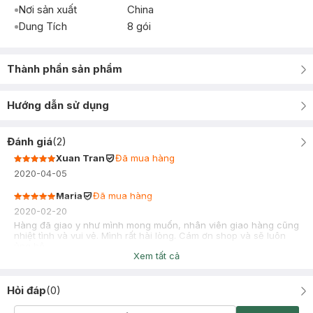
Nơi sản xuất
China
Dung Tích
8 gói
Thành phần sản phẩm
Hướng dẫn sử dụng
Đánh giá
(
2
)
Xuan Tran
Đã mua hàng
2020-04-05
Maria
Đã mua hàng
2020-02-20
Hàng đã giao y như mình mong muốn, nhân viên giao hàng cũng
nhiệt tình và vui vẻ. Mình rất hài lòng. Cám ơn shop và sẽ luôn
ủng hộ.
Xem tất cả
Hỏi đáp
(
0
)