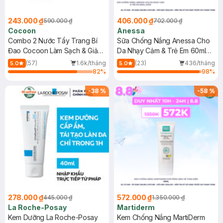
243.000 ₫
406.000 ₫
590.000 ₫
702.000 ₫
Cocoon
Anessa
Combo 2 Nước Tẩy Trang Bí
Sữa Chống Nắng Anessa Cho
Đao Cocoon Làm Sạch & Giảm
Da Nhạy Cảm & Trẻ Em 60ml
Dầu 500ml
(Mới)
(57)
1.6k/tháng
(23)
436/tháng
5.0
5.0
82
%
98
%
-
38
%
-
58
%
278.000 ₫
572.000 ₫
445.000 ₫
1.350.000 ₫
La Roche-Posay
Martiderm
Kem Dưỡng La Roche-Posay
Kem Chống Nắng MartiDerm