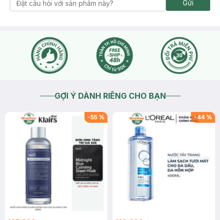
Gửi
GỢI Ý DÀNH RIÊNG CHO BẠN
-
55
%
-
44
%