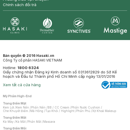
Chính sách đổi trả
Synctives
Clinic
Dermahair
Mastige
Bản quyền © 2016 Hasaki.vn
Công Ty cổ phần HASAKI VIETNAM
Hotline:
1800 6324
Giấy chứng nhận Đăng ký Kinh doanh số 0313612829 do Sở Kế
hoạch và Đầu tư Thành phố Hồ Chí Minh cấp ngày 13/01/2016
Xem tất cả cửa hàng
Mỹ Phẩm High-End
Trang Điểm Mặt
Kem Lót
/
Kem Nền
/
Phấn Nền
/
BB / CC Cream
/
Phấn Nước Cushion
/
Che Khuyết Điểm
/
Má Hồng
/
Tạo Khối / Highlight
/
Phấn Phủ
/
Xịt Khoá Makeup
Trang Điểm Mắt
Kẻ Mày
/
Kẻ Mắt
/
Phấn Mắt
/
Mascara
Trang Điểm Môi