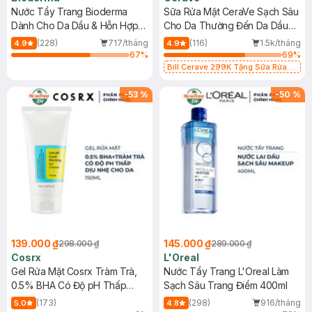
Nước Tẩy Trang Bioderma
Sữa Rửa Mặt CeraVe Sạch Sâu
Dành Cho Da Dầu & Hỗn Hợp
Cho Da Thường Đến Da Dầu
500ml
473ml
(228)
717/tháng
(116)
1.5k/tháng
4.9
4.9
67
%
69
%
Bill Cerave 299K Tặng Sữa Rửa
Mặt Cerave 30ml (SL có hạn)
-
53
%
-
50
%
139.000 ₫
145.000 ₫
298.000 ₫
289.000 ₫
Cosrx
L'Oreal
Gel Rửa Mặt Cosrx Tràm Trà,
Nước Tẩy Trang L'Oreal Làm
0.5% BHA Có Độ pH Thấp
Sạch Sâu Trang Điểm 400ml
150ml
(173)
(298)
916/tháng
5.0
4.8