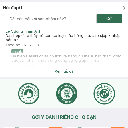
Hỏi đáp
(
1
)
Gửi
Lê Vương Trâm Anh
Dạ shop ơi, e thấy nó còn có loại màu hồng mà, sao sjop k nhập
bán á?
2026-02-08
Thích
0
Hasaki
Dạ hiện Hasaki chưa có lịch về hàng cụ thể ạ, bạn tham khảo
các sản phẩm khác cùng công dụng giúp mình ạ
2026-02-08
Thích
0
Xem tất cả
GỢI Ý DÀNH RIÊNG CHO BẠN