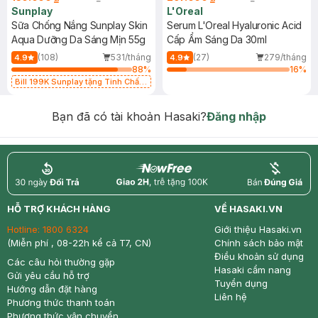
Sunplay
L'Oreal
Sữa Chống Nắng Sunplay Skin
Serum L'Oreal Hyaluronic Acid
Aqua Dưỡng Da Sáng Mịn 55g
Cấp Ẩm Sáng Da 30ml
(108)
531/tháng
(27)
279/tháng
4.9
4.9
88
%
16
%
Bill 199K Sunplay tặng Tinh Chất
Chống Nắng 7g trị giá 30K (SL có
hạn)
Bạn đã có tài khoản Hasaki?
Đăng nhập
return
nowfree
price
HỖ TRỢ KHÁCH HÀNG
VỀ HASAKI.VN
Hotline:
1800 6324
Giới thiệu Hasaki.vn
(Miễn phí , 08-22h kể cả T7, CN)
Chính sách bảo mật
Điều khoản sử dụng
Các câu hỏi thường gặp
Hasaki cẩm nang
Gửi yêu cầu hỗ trợ
Tuyển dụng
Hướng dẫn đặt hàng
Liên hệ
Phương thức thanh toán
Phương thức vận chuyển