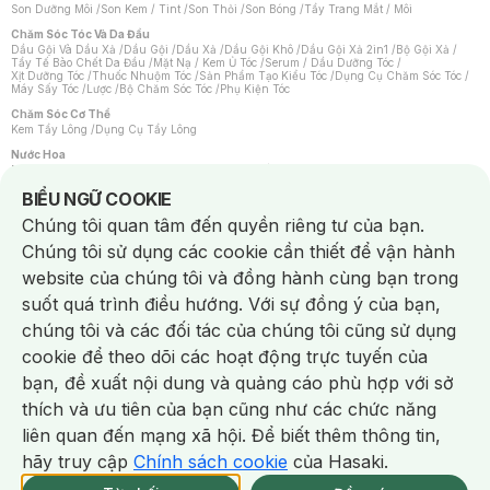
Son Dưỡng Môi
/
Son Kem / Tint
/
Son Thỏi
/
Son Bóng
/
Tẩy Trang Mắt / Môi
Chăm Sóc Tóc Và Da Đầu
Dầu Gội Và Dầu Xả
/
Dầu Gội
/
Dầu Xả
/
Dầu Gội Khô
/
Dầu Gội Xả 2in1
/
Bộ Gội Xả
/
Tẩy Tế Bào Chết Da Đầu
/
Mặt Nạ / Kem Ủ Tóc
/
Serum / Dầu Dưỡng Tóc
/
Xịt Dưỡng Tóc
/
Thuốc Nhuộm Tóc
/
Sản Phẩm Tạo Kiểu Tóc
/
Dụng Cụ Chăm Sóc Tóc
/
Máy Sấy Tóc
/
Lược
/
Bộ Chăm Sóc Tóc
/
Phụ Kiện Tóc
Chăm Sóc Cơ Thể
Kem Tẩy Lông
/
Dụng Cụ Tẩy Lông
Nước Hoa
Nước Hoa Nữ
/
Nước Hoa Nam
/
Nước Hoa Cao Cấp
/
Xịt Thơm Toàn Thân
/
Nước Hoa Vùng Kín
Notice about cookies usage
BIỂU NGỮ COOKIE
Chăm Sóc Cá Nhân
Chúng tôi quan tâm đến quyền riêng tư của bạn.
Chống Muỗi
/
Khẩu Trang
/
Máy Massage
/
Mặt Nạ Xông Hơi
/
Nước Rửa Tay
/
Sản Phẩm Chăm Sóc Khác
/
Bàn Chải Đánh Răng
/
Bàn Chải Điện
/
Chúng tôi sử dụng các cookie cần thiết để vận hành
Hỗ Trợ Trắng Răng
/
Kem Đánh Răng
/
Máy Tăm Nước
/
Nước Súc Miệng
/
Tăm / Chỉ Nha Khoa
/
Xịt Thơm Miệng
/
Dung Dịch Vệ Sinh
/
Dưỡng Vùng Kín
/
website của chúng tôi và đồng hành cùng bạn trong
Khăn Ướt Vệ Sinh Vùng Kín
/
Băng Vệ Sinh
/
Tampon
/
Bọt Cạo Râu
/
Dao Cạo Râu
/
Máy Cạo Râu
suốt quá trình điều hướng. Với sự đồng ý của bạn,
Vấn Đề Về Da
chúng tôi và các đối tác của chúng tôi cũng sử dụng
Da Dầu / Lỗ Chân Lông To
/
Da Khô / Mất Nước
/
Da Lão Hóa
/
Da Mụn
/
Da Nhạy Cảm / Kích Ứng
/
Da Xỉn Màu
/
Thâm / Nám / Tàn Nhang
/
cookie để theo dõi các hoạt động trực tuyến của
Quầng Thâm & Bọng Mắt
/
Sẹo
/
Viêm Da Cơ Địa
bạn, đề xuất nội dung và quảng cáo phù hợp với sở
Dụng Cụ / Phụ Kiện Chăm Sóc Da
Chat i
Bông Tẩy Trang
/
Khăn Lau Mặt Khô
/
Dụng Cụ / Máy Rửa Mặt
/
Máy Chăm Sóc Da
/
thích và ưu tiên của bạn cũng như các chức năng
Dụng Cụ Chăm Sóc Khác
liên quan đến mạng xã hội. Để biết thêm thông tin,
hãy truy cập
Chính sách cookie
của Hasaki.
NowFree 2H
Giao Nhanh Miễn Phí 2H
Xem chi tiết