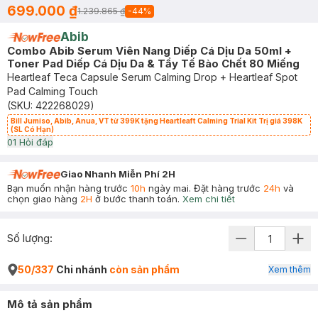
699.000 ₫
1.239.865 ₫
-
44
%
Abib
Combo Abib Serum Viên Nang Diếp Cá Dịu Da 50ml +
Toner Pad Diếp Cá Dịu Da & Tẩy Tế Bào Chết 80 Miếng
Heartleaf Teca Capsule Serum Calming Drop + Heartleaf Spot
Pad Calming Touch
(SKU:
422268029
)
Bill Jumiso, Abib, Anua, VT từ 399K tặng Heartleaft Calming Trial Kit Trị giá 398K
(SL Có Hạn)
0
1
Hỏi đáp
Giao Nhanh Miễn Phí 2H
Bạn muốn nhận hàng trước
10h
ngày mai. Đặt hàng trước
24h
và
chọn giao hàng
2H
ở bước thanh toán.
Xem chi tiết
Số lượng:
50/337
Chi nhánh
còn sản phẩm
Xem thêm
Mô tả sản phẩm