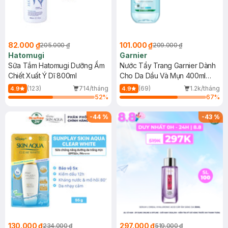
82.000 ₫
101.000 ₫
205.000 ₫
209.000 ₫
Hatomugi
Garnier
Sữa Tắm Hatomugi Dưỡng Ẩm
Nước Tẩy Trang Garnier Dành
Chiết Xuất Ý Dĩ 800ml
Cho Da Dầu Và Mụn 400ml
(Mới)
(123)
714/tháng
(69)
1.2k/tháng
4.9
4.9
52
%
67
%
-
44
%
-
43
%
130.000 ₫
297.000 ₫
234.000 ₫
519.000 ₫