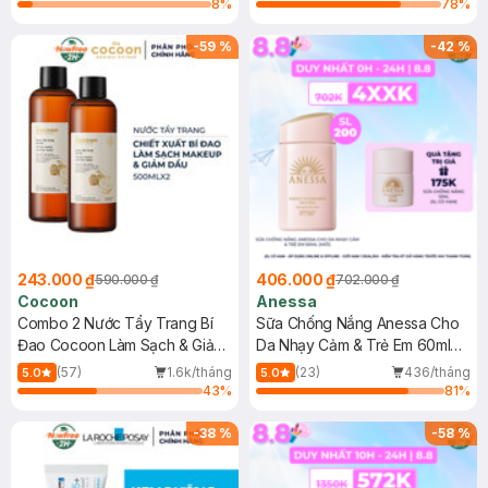
8
%
78
%
-
59
%
-
42
%
243.000 ₫
406.000 ₫
590.000 ₫
702.000 ₫
Cocoon
Anessa
Combo 2 Nước Tẩy Trang Bí
Sữa Chống Nắng Anessa Cho
Đao Cocoon Làm Sạch & Giảm
Da Nhạy Cảm & Trẻ Em 60ml
Dầu 500ml
(Mới)
(57)
1.6k/tháng
(23)
436/tháng
5.0
5.0
43
%
81
%
-
38
%
-
58
%