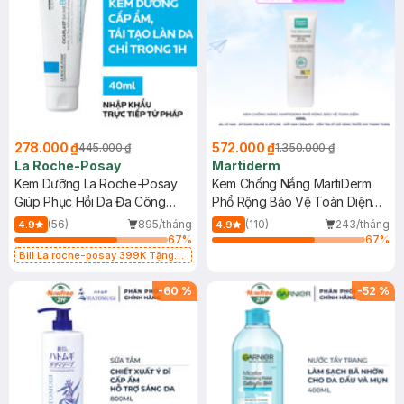
278.000 ₫
572.000 ₫
445.000 ₫
1.350.000 ₫
La Roche-Posay
Martiderm
Kem Dưỡng La Roche-Posay
Kem Chống Nắng MartiDerm
Giúp Phục Hồi Da Đa Công
Phổ Rộng Bảo Vệ Toàn Diện
Dụng 40ml
40ml
(56)
895/tháng
(110)
243/tháng
4.9
4.9
67
%
67
%
Bill La roche-posay 399K Tặng
Gel rửa mặt da dầu nhạy cảm 50ml
(SL có hạn)
-
60
%
-
52
%