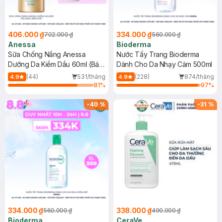
406.000 ₫
334.000 ₫
702.000 ₫
560.000 ₫
Anessa
Bioderma
Sữa Chống Nắng Anessa
Nước Tẩy Trang Bioderma
Dưỡng Da Kiềm Dầu 60ml (Bản
Dành Cho Da Nhạy Cảm 500ml
Mới)
(44)
531/tháng
(228)
874/tháng
4.9
4.9
81
%
97
%
-
40
%
-
31
%
334.000 ₫
338.000 ₫
560.000 ₫
490.000 ₫
Bioderma
CeraVe