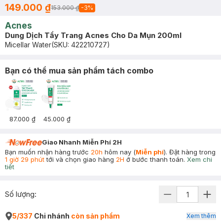
149.000 ₫
153.000 ₫
-
3
%
Acnes
Dung Dịch Tẩy Trang Acnes Cho Da Mụn 200ml
Micellar Water
(SKU:
422210727
)
Bạn có thể mua sản phẩm tách combo
87.000 ₫
45.000 ₫
Giao Nhanh Miễn Phí 2H
Bạn muốn nhận hàng trước
20h
hôm nay (
Miễn phí
). Đặt hàng trong
1 giờ 29 phút
tới và chọn giao hàng
2H
ở bước thanh toán.
Xem chi
tiết
Số lượng:
5/337
Chi nhánh
còn sản phẩm
Xem thêm