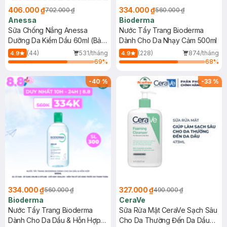
406.000 ₫
334.000 ₫
702.000 ₫
560.000 ₫
Anessa
Bioderma
Sữa Chống Nắng Anessa
Nước Tẩy Trang Bioderma
Dưỡng Da Kiềm Dầu 60ml (Bản
Dành Cho Da Nhạy Cảm 500ml
Mới)
(44)
531/tháng
(228)
874/tháng
4.9
4.9
69
%
68
%
-
40
%
-
33
%
334.000 ₫
327.000 ₫
560.000 ₫
490.000 ₫
Bioderma
CeraVe
Nước Tẩy Trang Bioderma
Sữa Rửa Mặt CeraVe Sạch Sâu
Dành Cho Da Dầu & Hỗn Hợp
Cho Da Thường Đến Da Dầu