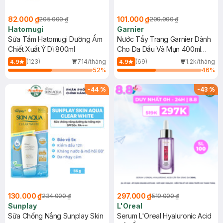
82.000 ₫
101.000 ₫
205.000 ₫
209.000 ₫
Hatomugi
Garnier
Sữa Tắm Hatomugi Dưỡng Ẩm
Nước Tẩy Trang Garnier Dành
Chiết Xuất Ý Dĩ 800ml
Cho Da Dầu Và Mụn 400ml
(Mới)
(123)
714/tháng
(69)
1.2k/tháng
4.9
4.9
52
%
46
%
-
44
%
-
43
%
130.000 ₫
297.000 ₫
234.000 ₫
519.000 ₫
Sunplay
L'Oreal
Sữa Chống Nắng Sunplay Skin
Serum L'Oreal Hyaluronic Acid