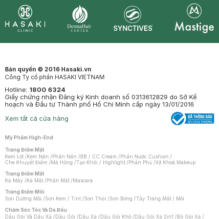
Synctives
Clinic
Dermahair
Mastige
Bản quyền © 2016 Hasaki.vn
Công Ty cổ phần HASAKI VIETNAM
Hotline:
1800 6324
Giấy chứng nhận Đăng ký Kinh doanh số 0313612829 do Sở Kế
hoạch và Đầu tư Thành phố Hồ Chí Minh cấp ngày 13/01/2016
Xem tất cả cửa hàng
Mỹ Phẩm High-End
Trang Điểm Mặt
Kem Lót
/
Kem Nền
/
Phấn Nền
/
BB / CC Cream
/
Phấn Nước Cushion
/
Che Khuyết Điểm
/
Má Hồng
/
Tạo Khối / Highlight
/
Phấn Phủ
/
Xịt Khoá Makeup
Trang Điểm Mắt
Kẻ Mày
/
Kẻ Mắt
/
Phấn Mắt
/
Mascara
Trang Điểm Môi
Son Dưỡng Môi
/
Son Kem / Tint
/
Son Thỏi
/
Son Bóng
/
Tẩy Trang Mắt / Môi
Chăm Sóc Tóc Và Da Đầu
Dầu Gội Và Dầu Xả
/
Dầu Gội
/
Dầu Xả
/
Dầu Gội Khô
/
Dầu Gội Xả 2in1
/
Bộ Gội Xả
/