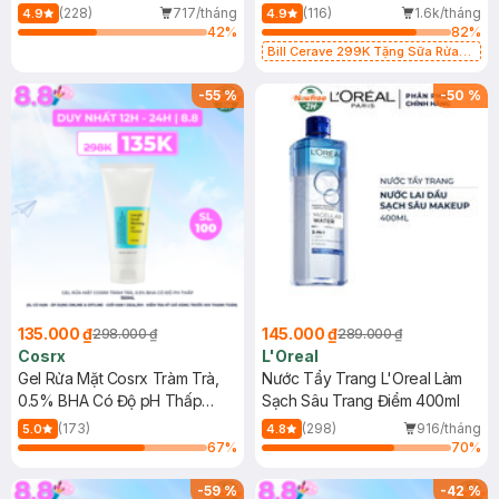
500ml
473ml
(228)
717/tháng
(116)
1.6k/tháng
4.9
4.9
42
%
82
%
Bill Cerave 299K Tặng Sữa Rửa
Mặt Cerave 30ml (SL có hạn)
-
55
%
-
50
%
135.000 ₫
145.000 ₫
298.000 ₫
289.000 ₫
Cosrx
L'Oreal
Gel Rửa Mặt Cosrx Tràm Trà,
Nước Tẩy Trang L'Oreal Làm
0.5% BHA Có Độ pH Thấp
Sạch Sâu Trang Điểm 400ml
150ml
(173)
(298)
916/tháng
5.0
4.8
67
%
70
%
-
59
%
-
42
%