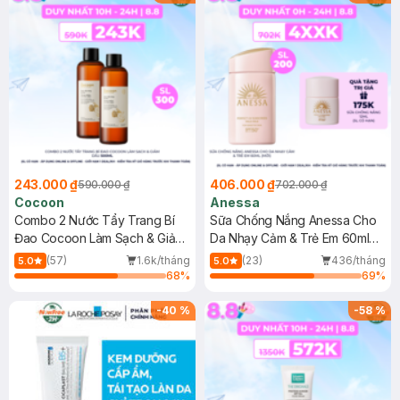
243.000 ₫
406.000 ₫
590.000 ₫
702.000 ₫
Cocoon
Anessa
Combo 2 Nước Tẩy Trang Bí
Sữa Chống Nắng Anessa Cho
Đao Cocoon Làm Sạch & Giảm
Da Nhạy Cảm & Trẻ Em 60ml
Dầu 500ml
(Mới)
(57)
1.6k/tháng
(23)
436/tháng
5.0
5.0
68
%
69
%
-
40
%
-
58
%