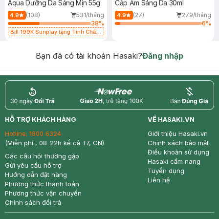
Aqua Dưỡng Da Sáng Mịn 55g
Cấp Ẩm Sáng Da 30ml
(108)
531/tháng
(27)
279/tháng
4.9
4.9
38
%
6
%
Bill 199K Sunplay tặng Tinh Chất
Chống Nắng 7g trị giá 30K (SL có
hạn)
Bạn đã có tài khoản Hasaki?
Đăng nhập
return
nowfree
price
HỖ TRỢ KHÁCH HÀNG
VỀ HASAKI.VN
Hotline:
1800 6324
Giới thiệu Hasaki.vn
(Miễn phí , 08-22h kể cả T7, CN)
Chính sách bảo mật
Điều khoản sử dụng
Các câu hỏi thường gặp
Hasaki cẩm nang
Gửi yêu cầu hỗ trợ
Tuyển dụng
Hướng dẫn đặt hàng
Liên hệ
Phương thức thanh toán
Phương thức vận chuyển
Chính sách đổi trả