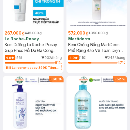
267.000 ₫
572.000 ₫
445.000 ₫
1.350.000 ₫
La Roche-Posay
Martiderm
Kem Dưỡng La Roche-Posay
Kem Chống Nắng MartiDerm
Giúp Phục Hồi Da Đa Công
Phổ Rộng Bảo Vệ Toàn Diện
Dụng 40ml
40ml
(56)
932/tháng
(110)
243/tháng
4.9
4.9
61
%
47
%
Bill La roche-posay 399K Tặng
Gel rửa mặt da dầu nhạy cảm 50ml
(SL có hạn)
-
60
%
-
52
%