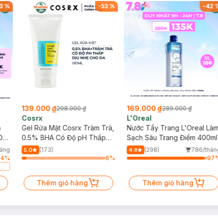
3
%
-
53
%
-
42
139.000 ₫
169.000 ₫
298.000 ₫
289.000 ₫
Cosrx
L'Oreal
h
Gel Rửa Mặt Cosrx Tràm Trà,
Nước Tẩy Trang L'Oreal Là
Da
0.5% BHA Có Độ pH Thấp
Sạch Sâu Trang Điểm 400ml
150ml
háng
(173)
(298)
786/thán
5.0
4.8
64
%
6
%
97
a
Thêm giỏ hàng
Thêm giỏ hàng