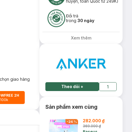
huyện, toàn Quốc từ 249K)
Đổi trả
trong
30 ngày
Xem thêm
chọn giao hàng
Theo dõi
+
1
OWFREE 2H
 100k
Sản phẩm xem cùng
282.000 ₫
-
24
%
369.000 ₫
Baseus