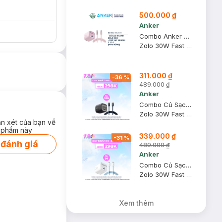
500.000 ₫
Anker
Combo Anker Củ Sạc Nhanh 1C Zolo A2698 30W + Cáp Sạc Nhanh C To C Zolo A8060 240W 1m (Màu Hồng)
Zolo 30W Fast Charger + Durable, Braided Fast Charging Cable
311.000 ₫
-
36
%
489.000 ₫
Anker
Combo Củ Sạc Nhanh Anker 1C Zolo A2698 30W Màu Đen + Cáp Sạc Nhanh Baseus C To C Dynamic 4 Series 100W 1m Màu Xám Xanh
Zolo 30W Fast Charger + Dynamic 4 Fast Charging Data Cable USB-C To USB-C 100W 1m Cosmic Black
ận xét của bạn về
 phẩm này
339.000 ₫
-
31
%
 đánh giá
489.000 ₫
Anker
hích như iPhone
Combo Củ Sạc Nhanh Anker 1C Zolo A2698 30W Màu Trắng + Cáp Sạc Nhanh Baseus C To C Dynamic 4 Series 100W 1m Màu Xanh
ác củ sạc thông
Zolo 30W Fast Charger + Dynamic 4 Fast Charging Data Cable USB-C To USB-C 100W 1m Galaxy Blue
Xem thêm
túi xách mà không