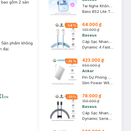
bao gồm 2 sản
Tai Nghe Không Dây Baseus Bass BS2 Lite Màu Xanh
Bass BS2 Lite True Wireless Earbuds
64.000 ₫
-
54
%
139.000 ₫
Baseus
Cáp Sạc Nhanh Baseus C To C Dynamic 4 Series 100W 1m Màu Xanh
ác. Sản phẩm không
Dynamic 4 Fast Charging Data Cable USB-C To USB-C 100W 1m Galaxy Blue
n đại.
423.000 ₫
-
35
%
650.000 ₫
Anker
Pin Dự Phòng Anker Zolo A110D 10000mAh 22.5W Màu Trắng
Slim Power With Built-In 90° Cable
78.000 ₫
-
51
%
159.000 ₫
Baseus
Cáp Sạc Nhanh Baseus C To IP Dynamic Series 20W 1m Màu Xám Xanh
Dynamic Series Type C To Lightning PD 20W 1m Slate Gray