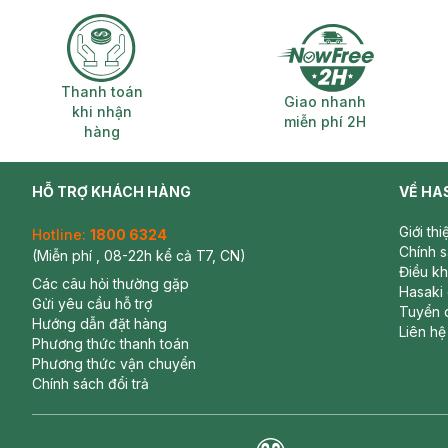
Thanh toán khi nhận hàng
Giao nhanh miễ
Thanh toán
Giao nhanh
khi nhận
miễn phí 2H
hàng
HỖ TRỢ KHÁCH HÀNG
VỀ HA
Giới th
Hotline:
1800 6324
Chính 
(Miễn phí , 08-22h kể cả T7, CN)
Ưu thế nổi bật của Củ Sạc Nhanh 1C Anker Zolo A2
Điều k
Các câu hỏi thường gặp
Hasaki
Công suất sạc 20W
Gửi yêu cầu hỗ trợ
Tuyển 
Hướng dẫn đặt hàng
Với công suất 20W, sản phẩm cung cấp nguồn điện mạnh 
Liên hệ
Phương thức thanh toán
trợ công nghệ sạc nhanh. Nhờ đó, bạn có thể tiết kiệm th
Phương thức vận chuyển
Công nghệ làm mát Ice-Cooled
Chính sách đổi trả
Củ sạc được trang bị chip làm mát Ice-Cooled, giúp duy t
Hiệu suất ổn định và an toàn