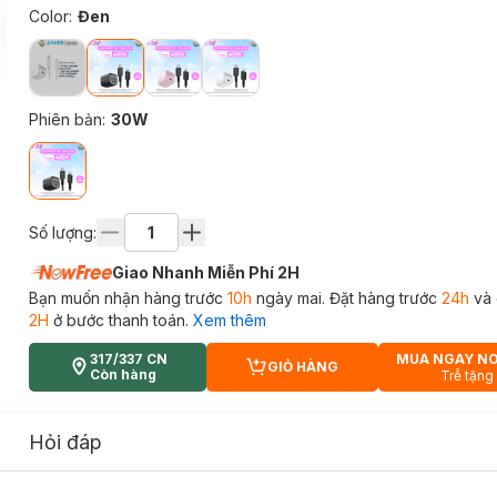
Color
:
Đen
Phiên bản
:
30W
Số lượng:
Giao Nhanh Miễn Phí 2H
Bạn muốn nhận hàng trước
10h
ngày mai. Đặt hàng trước
24h
và 
2H
ở bước thanh toán.
Xem thêm
317/337 CN
MUA NGAY N
GIỎ HÀNG
CART PLUS ICON
Còn hàng
Trễ tặng
Hỏi đáp