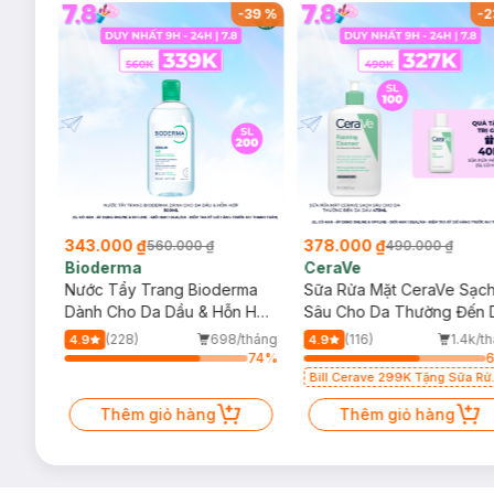
-
37
%
-
39
%
-
2
343.000 ₫
378.000 ₫
560.000 ₫
490.000 ₫
Bioderma
CeraVe
rma
Nước Tẩy Trang Bioderma
Sữa Rửa Mặt CeraVe Sạc
m
Dành Cho Da Dầu & Hỗn Hợp
Sâu Cho Da Thường Đến 
500ml
Dầu 473ml
/tháng
(228)
698/tháng
(116)
1.4k/t
4.9
4.9
64
%
74
%
Bill Cerave 299K Tặng Sữa Rử
Mặt Cerave 30ml (SL có hạn)
Thêm giỏ hàng
Thêm giỏ hàng