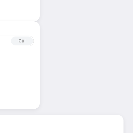
 cấp dòng điện tối
Gửi
 không dây, đồng