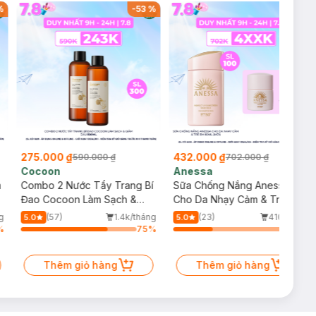
%
-
53
%
-
38
%
275.000 ₫
432.000 ₫
590.000 ₫
702.000 ₫
Cocoon
Anessa
m
Combo 2 Nước Tẩy Trang Bí
Sữa Chống Nắng Anessa
Đao Cocoon Làm Sạch &
Cho Da Nhạy Cảm & Trẻ Em
Giảm Dầu 500ml
60ml (Mới)
g
(57)
1.4k/tháng
(23)
410/tháng
5.0
5.0
%
75
%
34
%
Thêm giỏ hàng
Thêm giỏ hàng