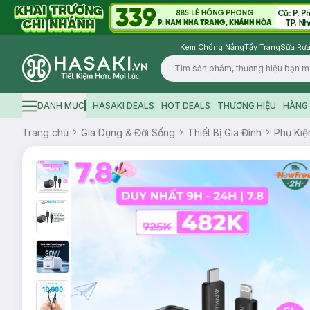
Kem Chống Nắng
Tẩy Trang
Sữa Rửa
Logo
DANH MỤC
HASAKI DEALS
HOT DEALS
THƯƠNG HIỆU
HÀNG 
Hamburger icon
Trang chủ
Gia Dụng & Đời Sống
Thiết Bị Gia Đình
Phụ Kiệ