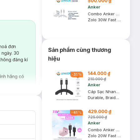
500.000 ₫
Anker
Combo Anker Củ Sạc Nhanh 1C Zolo A2698 30W + Cáp Sạc Nhanh C To C Zolo A8060 240W 1m (Màu Trắng)
Zolo 30W Fast Charger + Durable, Braided Fast Charging Cable
 hoá đơn
Sản phẩm cùng thương
 ngày. 30
hiệu
không đăng kí
144.000 ₫
-
31
%
ính hãng có
210.000 ₫
Anker
Cáp Sạc Nhanh Anker C To C Zolo A8060 240W 1.8m Màu Đen
Durable, Braided Fast Charging Cable
429.000 ₫
-
41
%
725.000 ₫
Anker
Combo Anker Củ Sạc Nhanh 1C Zolo A2699 20W Màu Hồng + Cáp Sạc Nhanh C To Lightning 322 30W 1.8m Màu Đen
Zolo 20W Fast Charger + 322 USB-C to Lightning Cable