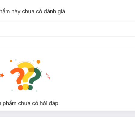
i đi làm, đi học hay đi du lịch.
hẩm này chưa có đánh giá
hệ PowerIQ độc quyền, giúp củ sạc tự động nhận diện thiết bị và cung
uá áp, quá nhiệt và ngắn mạch, giúp bạn yên tâm khi sạc thiết bị.
g cổng USB-C, bao gồm điện thoại thông minh, máy tính bảng, tai nghe
n phẩm chưa có hỏi đáp