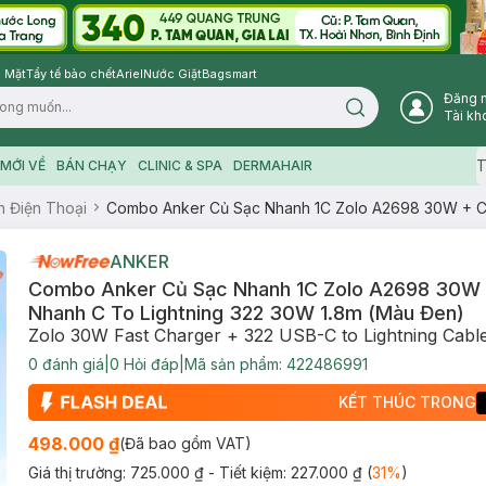
 Mặt
Tẩy tế bào chết
Ariel
Nước Giặt
Bagsmart
Đăng 
Search icon
Tài kh
T
MỚI VỀ
BÁN CHẠY
CLINIC & SPA
DERMAHAIR
n Điện Thoại
Combo Anker Củ Sạc Nhanh 1C Zolo A2698 30W + Cá
ANKER
Combo Anker Củ Sạc Nhanh 1C Zolo A2698 30W 
Nhanh C To Lightning 322 30W 1.8m (Màu Đen)
Zolo 30W Fast Charger + 322 USB-C to Lightning Cabl
0
đánh giá
|
0
Hỏi đáp
|
Mã sản phẩm:
422486991
KẾT THÚC TRONG
498.000 ₫
(Đã bao gồm VAT)
Giá thị trường:
725.000 ₫
- Tiết kiệm:
227.000 ₫
(
31
%
)