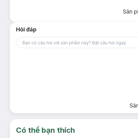
hề chiếm nhiều không gian, rất thích hợp để mang theo kh
Công nghệ PowerIQ thông minh
Sản p
Mặc dù chỉ có một cổng sạc,
Anker
vẫn trang bị công ng
ưu, đảm bảo tốc độ sạc nhanh nhất và an toàn nhất.
Hỏi đáp
An toàn và đáng tin cậy
Củ sạc tích hợp các tính năng bảo vệ chống quá dòng, q
Tương thích đa dạng
Củ sạc này tương thích với hầu hết các thiết bị sử dụn
hồ thông minh và một số dòng laptop siêu mỏng.
1.2. A2698 30W
Sả
Có thể bạn thích