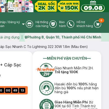
0
nhập
/
Đăng ký
Hệ thống
Bảo
Hỗ trợ
User Icon
Store Icon
Warranty Icon
Phone Icon
Cart I
oản
cửa hàng
hành
khách hàng
ải ứng dụng
Phường 8, Quận 10, Thành phố Hồ Chí Minh
Map icon
p Sạc Nhanh C To Lightning 322 30W 1.8m (Màu Đen)
MIỄN PHÍ VẬN CHUYỂN
+ Cáp Sạc
Giao Nhanh Miễn Phí 2H.
Trễ tặng 100K
e
Hasaki đền bù
100%
hãng
đền bù
100%
nếu phát hiện
:
:
:
0
00
49
12
hàng giả
Giao Hàng Miễn Phí
(từ
90K tại 60 Tỉnh Thành trừ