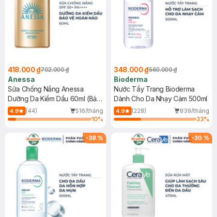
418.000 ₫
348.000 ₫
702.000 ₫
560.000 ₫
Anessa
Bioderma
Sữa Chống Nắng Anessa
Nước Tẩy Trang Bioderma
Dưỡng Da Kiềm Dầu 60ml (Bản
Dành Cho Da Nhạy Cảm 500ml
Mới)
(44)
516/tháng
(228)
839/tháng
4.9
4.9
10
%
33
%
-
38
%
-
30
%