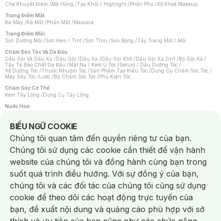
Che Khuyết Điểm
/
Má Hồng
/
Tạo Khối / Highlight
/
Phấn Phủ
/
Xịt Khoá Makeup
Trang Điểm Mắt
Kẻ Mày
/
Kẻ Mắt
/
Phấn Mắt
/
Mascara
Trang Điểm Môi
Son Dưỡng Môi
/
Son Kem / Tint
/
Son Thỏi
/
Son Bóng
/
Tẩy Trang Mắt / Môi
Chăm Sóc Tóc Và Da Đầu
Dầu Gội Và Dầu Xả
/
Dầu Gội
/
Dầu Xả
/
Dầu Gội Khô
/
Dầu Gội Xả 2in1
/
Bộ Gội Xả
/
Tẩy Tế Bào Chết Da Đầu
/
Mặt Nạ / Kem Ủ Tóc
/
Serum / Dầu Dưỡng Tóc
/
Xịt Dưỡng Tóc
/
Thuốc Nhuộm Tóc
/
Sản Phẩm Tạo Kiểu Tóc
/
Dụng Cụ Chăm Sóc Tóc
/
Máy Sấy Tóc
/
Lược
/
Bộ Chăm Sóc Tóc
/
Phụ Kiện Tóc
Chăm Sóc Cơ Thể
Kem Tẩy Lông
/
Dụng Cụ Tẩy Lông
Nước Hoa
Nước Hoa Nữ
/
Nước Hoa Nam
/
Nước Hoa Cao Cấp
/
Xịt Thơm Toàn Thân
/
Nước Hoa Vùng Kín
Notice about cookies usage
BIỂU NGỮ COOKIE
Chăm Sóc Cá Nhân
Chúng tôi quan tâm đến quyền riêng tư của bạn.
Chống Muỗi
/
Khẩu Trang
/
Máy Massage
/
Mặt Nạ Xông Hơi
/
Nước Rửa Tay
/
Sản Phẩm Chăm Sóc Khác
/
Bàn Chải Đánh Răng
/
Bàn Chải Điện
/
Chúng tôi sử dụng các cookie cần thiết để vận hành
Hỗ Trợ Trắng Răng
/
Kem Đánh Răng
/
Máy Tăm Nước
/
Nước Súc Miệng
/
Tăm / Chỉ Nha Khoa
/
Xịt Thơm Miệng
/
Dung Dịch Vệ Sinh
/
Dưỡng Vùng Kín
/
website của chúng tôi và đồng hành cùng bạn trong
Khăn Ướt Vệ Sinh Vùng Kín
/
Băng Vệ Sinh
/
Tampon
/
Bọt Cạo Râu
/
Dao Cạo Râu
/
Máy Cạo Râu
suốt quá trình điều hướng. Với sự đồng ý của bạn,
Vấn Đề Về Da
chúng tôi và các đối tác của chúng tôi cũng sử dụng
Da Dầu / Lỗ Chân Lông To
/
Da Khô / Mất Nước
/
Da Lão Hóa
/
Da Mụn
/
Da Nhạy Cảm / Kích Ứng
/
Da Xỉn Màu
/
Thâm / Nám / Tàn Nhang
/
cookie để theo dõi các hoạt động trực tuyến của
Quầng Thâm & Bọng Mắt
/
Sẹo
/
Viêm Da Cơ Địa
bạn, đề xuất nội dung và quảng cáo phù hợp với sở
Dụng Cụ / Phụ Kiện Chăm Sóc Da
Chat i
Bông Tẩy Trang
/
Khăn Lau Mặt Khô
/
Dụng Cụ / Máy Rửa Mặt
/
Máy Chăm Sóc Da
/