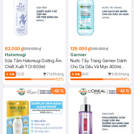
82.000 ₫
129.000 ₫
205.000 ₫
209.000 ₫
Hatomugi
Garnier
Sữa Tắm Hatomugi Dưỡng Ẩm
Nước Tẩy Trang Garnier Dành
Chiết Xuất Ý Dĩ 800ml
Cho Da Dầu Và Mụn 400ml
(Mới)
(123)
714/tháng
(69)
935/tháng
4.9
4.9
52
%
64
%
-
42
%
-
42
%