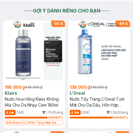
GỢI Ý DÀNH RIÊNG CHO BẠN
-
55
%
-
44
%
195.000 ₫
139.000 ₫
435.000 ₫
249.000 ₫
Klairs
L'Oreal
Nước Hoa Hồng Klairs Không
Nước Tẩy Trang L'Oreal Tươi
Mùi Cho Da Nhạy Cảm 180ml
Mát Cho Da Dầu, Hỗn Hợp
400ml
(148)
1.7k/tháng
(298)
2.0k/tháng
4.8
4.8
84
%
84
%
Bill Klairs từ 299k Tặng Mặt Nạ
Làm Dịu Da & Kiểm Soát Dầu Nhờn
25ml (SL Có Hạn)