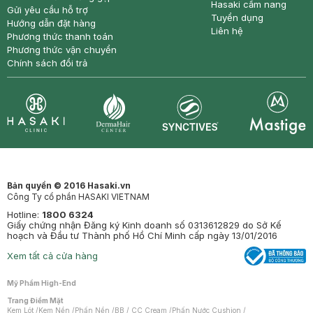
Hasaki cẩm nang
Gửi yêu cầu hỗ trợ
Tuyển dụng
Hướng dẫn đặt hàng
Liên hệ
Phương thức thanh toán
Phương thức vận chuyển
Chính sách đổi trả
Synctives
Clinic
Dermahair
Mastige
Bản quyền © 2016 Hasaki.vn
Công Ty cổ phần HASAKI VIETNAM
Hotline:
1800 6324
Giấy chứng nhận Đăng ký Kinh doanh số 0313612829 do Sở Kế
hoạch và Đầu tư Thành phố Hồ Chí Minh cấp ngày 13/01/2016
Xem tất cả cửa hàng
Mỹ Phẩm High-End
Trang Điểm Mặt
Kem Lót
/
Kem Nền
/
Phấn Nền
/
BB / CC Cream
/
Phấn Nước Cushion
/