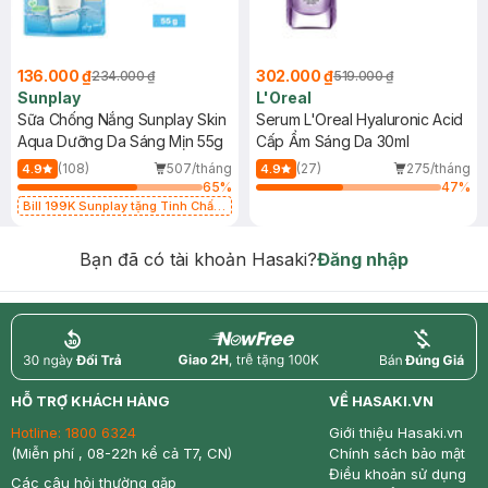
136.000 ₫
302.000 ₫
234.000 ₫
519.000 ₫
Sunplay
L'Oreal
Sữa Chống Nắng Sunplay Skin
Serum L'Oreal Hyaluronic Acid
Aqua Dưỡng Da Sáng Mịn 55g
Cấp Ẩm Sáng Da 30ml
(108)
507/tháng
(27)
275/tháng
4.9
4.9
65
%
47
%
Bill 199K Sunplay tặng Tinh Chất
Chống Nắng 7g trị giá 30K (SL có
hạn)
Bạn đã có tài khoản Hasaki?
Đăng nhập
return
nowfree
price
HỖ TRỢ KHÁCH HÀNG
VỀ HASAKI.VN
Hotline:
1800 6324
Giới thiệu Hasaki.vn
(Miễn phí , 08-22h kể cả T7, CN)
Chính sách bảo mật
Điều khoản sử dụng
Các câu hỏi thường gặp