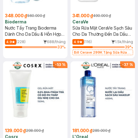
348.000 ₫
341.000 ₫
560.000 ₫
490.000 ₫
Bioderma
CeraVe
Nước Tẩy Trang Bioderma
Sữa Rửa Mặt CeraVe Sạch Sâu
Dành Cho Da Dầu & Hỗn Hợp
Cho Da Thường Đến Da Dầu
500ml
473ml
(228)
688/tháng
(116)
1.5k/tháng
4.9
4.9
33
%
39
%
Bill Cerave 299K Tặng Sữa Rửa
Mặt Cerave 30ml (SL có hạn)
-
53
%
-
37
%
139.000 ₫
181.000 ₫
298.000 ₫
289.000 ₫
Cosrx
L'Oreal