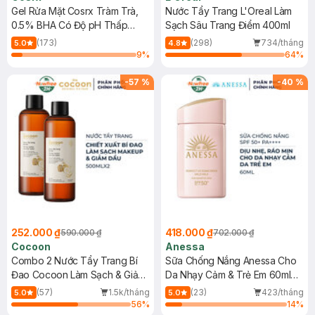
Gel Rửa Mặt Cosrx Tràm Trà,
Nước Tẩy Trang L'Oreal Làm
0.5% BHA Có Độ pH Thấp
Sạch Sâu Trang Điểm 400ml
150ml
(173)
(298)
734/tháng
5.0
4.8
9
%
64
%
-
57
%
-
40
%
252.000 ₫
418.000 ₫
590.000 ₫
702.000 ₫
Cocoon
Anessa
Combo 2 Nước Tẩy Trang Bí
Sữa Chống Nắng Anessa Cho
Đao Cocoon Làm Sạch & Giảm
Da Nhạy Cảm & Trẻ Em 60ml
Dầu 500ml
(Mới)
(57)
1.5k/tháng
(23)
423/tháng
5.0
5.0
56
%
14
%