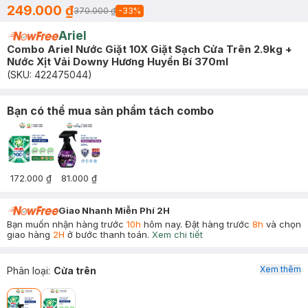
249.000 ₫
370.000 ₫
-
33
%
Ariel
Combo Ariel Nước Giặt 10X Giặt Sạch Cửa Trên 2.9kg +
Nước Xịt Vải Downy Hương Huyền Bí 370ml
(SKU:
422475044
)
Bạn có thể mua sản phẩm tách combo
172.000 ₫
81.000 ₫
Giao Nhanh Miễn Phí 2H
Bạn muốn nhận hàng trước
10h
hôm nay. Đặt hàng trước
8h
và chọn
giao hàng
2H
ở bước thanh toán.
Xem chi tiết
Xem thêm
Phân loại
:
Cửa trên