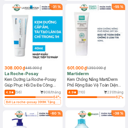
-
31
%
-
55
%
308.000 ₫
601.000 ₫
445.000 ₫
1.350.000 ₫
La Roche-Posay
Martiderm
Kem Dưỡng La Roche-Posay
Kem Chống Nắng MartiDerm
Giúp Phục Hồi Da Đa Công
Phổ Rộng Bảo Vệ Toàn Diện
Dụng 40ml
40ml
(56)
808/tháng
(110)
231/tháng
4.9
4.9
64
%
62
%
Bill La roche-posay 399K Tặng
Gel rửa mặt da dầu nhạy cảm 50ml
(SL có hạn)
-
60
%
-
38
%