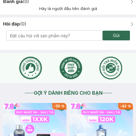
Đánh giá
(
0
)
Hãy là người đầu tiên đánh giá
Hỏi đáp
(
0
)
Gửi
GỢI Ý DÀNH RIÊNG CHO BẠN
-
55
%
-
42
%