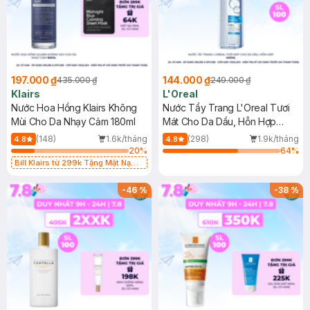
197.000 ₫
144.000 ₫
435.000 ₫
249.000 ₫
Klairs
L'Oreal
Nước Hoa Hồng Klairs Không
Nước Tẩy Trang L'Oreal Tươi
Mùi Cho Da Nhạy Cảm 180ml
Mát Cho Da Dầu, Hỗn Hợp
400ml
(148)
1.6k/tháng
(298)
1.9k/tháng
4.8
4.8
20
%
64
%
Bill Klairs từ 299k Tặng Mặt Nạ
Làm Dịu Da & Kiểm Soát Dầu Nhờn
25ml (SL Có Hạn)
-
46
%
-
38
%