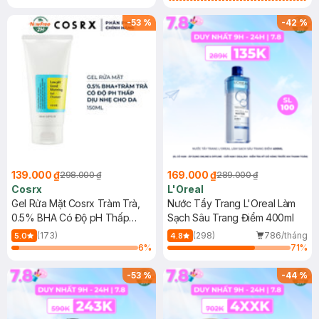
Mặt Cerave 30ml (SL có hạn)
-
53
%
-
42
%
139.000 ₫
169.000 ₫
298.000 ₫
289.000 ₫
Cosrx
L'Oreal
Gel Rửa Mặt Cosrx Tràm Trà,
Nước Tẩy Trang L'Oreal Làm
0.5% BHA Có Độ pH Thấp
Sạch Sâu Trang Điểm 400ml
150ml
(173)
(298)
786/tháng
5.0
4.8
6
%
71
%
-
53
%
-
44
%