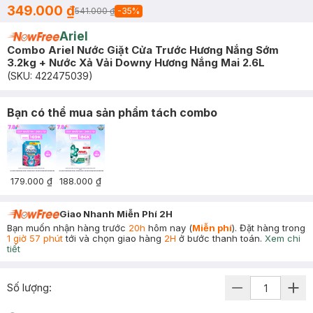
349.000 ₫
541.000 ₫
-
35
%
Ariel
Combo Ariel Nước Giặt Cửa Trước Hương Nắng Sớm
3.2kg + Nước Xả Vải Downy Hương Nắng Mai 2.6L
(SKU:
422475039
)
Bạn có thể mua sản phẩm tách combo
179.000 ₫
188.000 ₫
Giao Nhanh Miễn Phí 2H
Bạn muốn nhận hàng trước
20h
hôm nay (
Miễn phí
). Đặt hàng trong
1 giờ 57 phút
tới và chọn giao hàng
2H
ở bước thanh toán.
Xem chi
tiết
Số lượng: