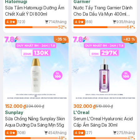
Hatomugi
Garnier
Sữa Tắm Hatomugi Dưỡng Ẩm
Nước Tẩy Trang Garnier Dành
Chiết Xuất Ý Dĩ 800ml
Cho Da Dầu Và Mụn 400ml
(Mới)
(123)
714/tháng
(69)
935/tháng
4.9
4.9
52
%
64
%
-
35
%
-
42
%
152.000 ₫
302.000 ₫
234.000 ₫
519.000 ₫
Sunplay
L'Oreal
Sữa Chống Nắng Sunplay Skin
Serum L'Oreal Hyaluronic Acid
Aqua Dưỡng Da Sáng Mịn 55g
Cấp Ẩm Sáng Da 30ml
(108)
454/tháng
(27)
275/tháng
4.9
4.9
48
%
41
%