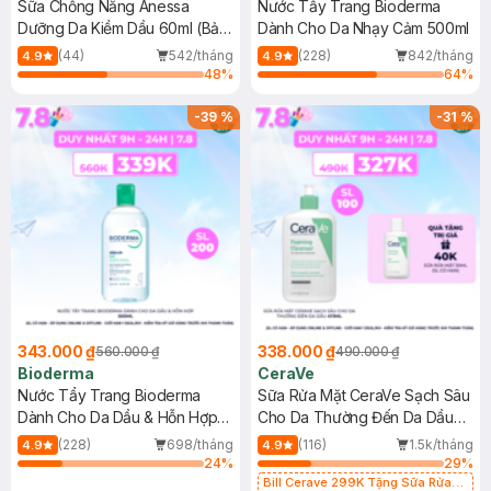
Sữa Chống Nắng Anessa
Nước Tẩy Trang Bioderma
Dưỡng Da Kiềm Dầu 60ml (Bản
Dành Cho Da Nhạy Cảm 500ml
Mới)
(44)
542/tháng
(228)
842/tháng
4.9
4.9
48
%
64
%
-
39
%
-
31
%
343.000 ₫
338.000 ₫
560.000 ₫
490.000 ₫
Bioderma
CeraVe
Nước Tẩy Trang Bioderma
Sữa Rửa Mặt CeraVe Sạch Sâu
Dành Cho Da Dầu & Hỗn Hợp
Cho Da Thường Đến Da Dầu
500ml
473ml
(228)
698/tháng
(116)
1.5k/tháng
4.9
4.9
24
%
29
%
Bill Cerave 299K Tặng Sữa Rửa