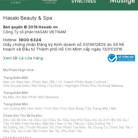
Synctives
Clinic
Dermahair
Mastige
Hasaki Beauty & Spa
Bản quyền © 2016 Hasaki.vn
Công Ty cổ phần HASAKI VIETNAM
Hotline:
1800 6324
Giấy chứng nhận Đăng ký Kinh doanh số 0313612829 do Sở Kế
hoạch và Đầu tư Thành phố Hồ Chí Minh cấp ngày 13/01/2016
Xem tất cả cửa hàng
Mỹ Phẩm High-End
Trang Điểm Mặt
Kem Lót
/
Kem Nền
/
Phấn Nền
/
BB / CC Cream
/
Phấn Nước Cushion
/
Che Khuyết Điểm
/
Má Hồng
/
Tạo Khối / Highlight
/
Phấn Phủ
/
Xịt Khoá Makeup
Trang Điểm Mắt
Kẻ Mày
/
Kẻ Mắt
/
Phấn Mắt
/
Mascara
Trang Điểm Môi
Son Dưỡng Môi
/
Son Kem / Tint
/
Son Thỏi
/
Son Bóng
/
Tẩy Trang Mắt / Môi
Chăm Sóc Tóc Và Da Đầu
Dầu Gội Và Dầu Xả
/
Dầu Gội
/
Dầu Xả
/
Dầu Gội Khô
/
Dầu Gội Xả 2in1
/
Bộ Gội Xả
/
Tẩy Tế Bào Chết Da Đầu
/
Mặt Nạ / Kem Ủ Tóc
/
Serum / Dầu Dưỡng Tóc
/
Xịt Dưỡng Tóc
/
Thuốc Nhuộm Tóc
/
Sản Phẩm Tạo Kiểu Tóc
/
Dụng Cụ Chăm Sóc Tóc
/
Máy Sấy Tóc
/
Lược
/
Bộ Chăm Sóc Tóc
/
Phụ Kiện Tóc