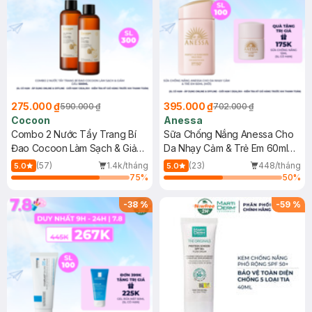
275.000 ₫
395.000 ₫
590.000 ₫
702.000 ₫
Cocoon
Anessa
Combo 2 Nước Tẩy Trang Bí
Sữa Chống Nắng Anessa Cho
Đao Cocoon Làm Sạch & Giảm
Da Nhạy Cảm & Trẻ Em 60ml
Dầu 500ml
(Mới)
(57)
1.4k/tháng
(23)
448/tháng
5.0
5.0
75
%
50
%
-
38
%
-
59
%