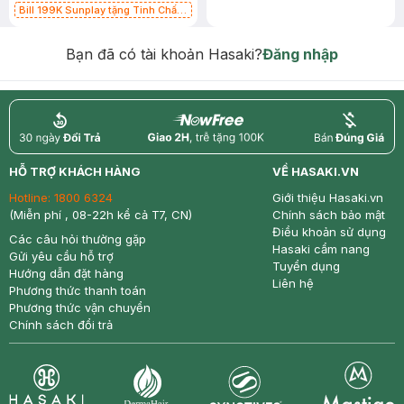
Bill 199K Sunplay tặng Tinh Chất
Chống Nắng 7g trị giá 30K (SL có
hạn)
Bạn đã có tài khoản Hasaki?
Đăng nhập
return
nowfree
price
HỖ TRỢ KHÁCH HÀNG
VỀ HASAKI.VN
Hotline:
1800 6324
Giới thiệu Hasaki.vn
(Miễn phí , 08-22h kể cả T7, CN)
Chính sách bảo mật
Điều khoản sử dụng
Các câu hỏi thường gặp
Hasaki cẩm nang
Gửi yêu cầu hỗ trợ
Tuyển dụng
Hướng dẫn đặt hàng
Liên hệ
Phương thức thanh toán
Phương thức vận chuyển
Chính sách đổi trả