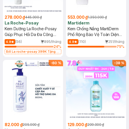
278.000 ₫
553.000 ₫
445.000 ₫
1.350.000 ₫
La Roche-Posay
Martiderm
Kem Dưỡng La Roche-Posay
Kem Chống Nắng MartiDerm
Giúp Phục Hồi Da Đa Công
Phổ Rộng Bảo Vệ Toàn Diện
Dụng 40ml
40ml
(56)
895/tháng
(110)
251/tháng
4.9
4.9
24
%
75
%
Bill La roche-posay 399K Tặng
Gel rửa mặt da dầu nhạy cảm 50ml
(SL có hạn)
-
60
%
-
38
%
82.000 ₫
129.000 ₫
205.000 ₫
209.000 ₫