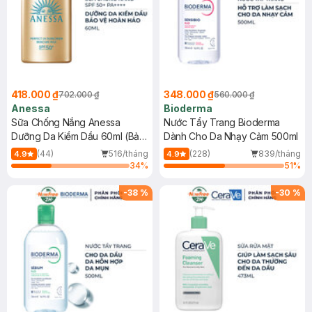
418.000 ₫
348.000 ₫
702.000 ₫
560.000 ₫
Anessa
Bioderma
Sữa Chống Nắng Anessa
Nước Tẩy Trang Bioderma
Dưỡng Da Kiềm Dầu 60ml (Bản
Dành Cho Da Nhạy Cảm 500ml
Mới)
(44)
516/tháng
(228)
839/tháng
4.9
4.9
34
%
51
%
-
38
%
-
30
%