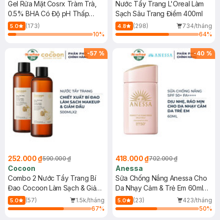
Gel Rửa Mặt Cosrx Tràm Trà,
Nước Tẩy Trang L'Oreal Làm
0.5% BHA Có Độ pH Thấp
Sạch Sâu Trang Điểm 400ml
150ml
(173)
(298)
734/tháng
5.0
4.8
10
%
64
%
-
57
%
-
40
%
252.000 ₫
418.000 ₫
590.000 ₫
702.000 ₫
Cocoon
Anessa
Combo 2 Nước Tẩy Trang Bí
Sữa Chống Nắng Anessa Cho
Đao Cocoon Làm Sạch & Giảm
Da Nhạy Cảm & Trẻ Em 60ml
Dầu 500ml
(Mới)
(57)
1.5k/tháng
(23)
423/tháng
5.0
5.0
67
%
50
%