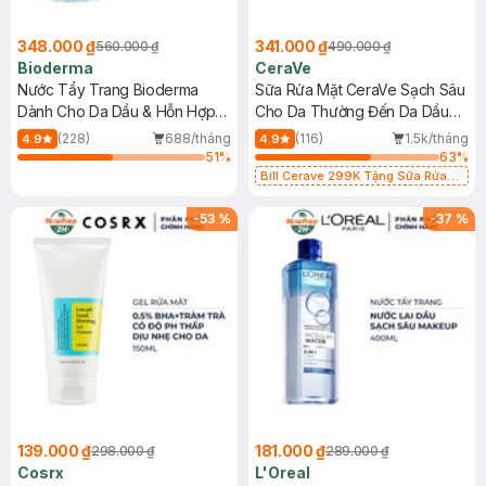
348.000 ₫
341.000 ₫
560.000 ₫
490.000 ₫
Bioderma
CeraVe
Nước Tẩy Trang Bioderma
Sữa Rửa Mặt CeraVe Sạch Sâu
Dành Cho Da Dầu & Hỗn Hợp
Cho Da Thường Đến Da Dầu
500ml
473ml
(228)
688/tháng
(116)
1.5k/tháng
4.9
4.9
51
%
63
%
Bill Cerave 299K Tặng Sữa Rửa
Mặt Cerave 30ml (SL có hạn)
-
53
%
-
37
%
139.000 ₫
181.000 ₫
298.000 ₫
289.000 ₫
Cosrx
L'Oreal