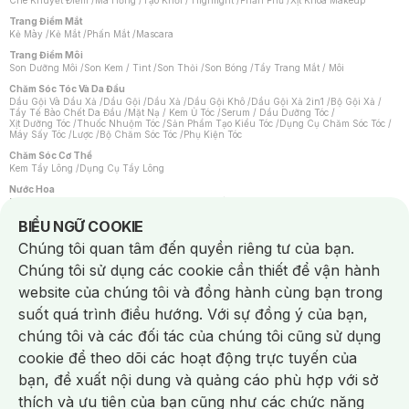
Che Khuyết Điểm
/
Má Hồng
/
Tạo Khối / Highlight
/
Phấn Phủ
/
Xịt Khoá Makeup
Trang Điểm Mắt
Kẻ Mày
/
Kẻ Mắt
/
Phấn Mắt
/
Mascara
Trang Điểm Môi
Son Dưỡng Môi
/
Son Kem / Tint
/
Son Thỏi
/
Son Bóng
/
Tẩy Trang Mắt / Môi
Chăm Sóc Tóc Và Da Đầu
Dầu Gội Và Dầu Xả
/
Dầu Gội
/
Dầu Xả
/
Dầu Gội Khô
/
Dầu Gội Xả 2in1
/
Bộ Gội Xả
/
Tẩy Tế Bào Chết Da Đầu
/
Mặt Nạ / Kem Ủ Tóc
/
Serum / Dầu Dưỡng Tóc
/
Xịt Dưỡng Tóc
/
Thuốc Nhuộm Tóc
/
Sản Phẩm Tạo Kiểu Tóc
/
Dụng Cụ Chăm Sóc Tóc
/
Máy Sấy Tóc
/
Lược
/
Bộ Chăm Sóc Tóc
/
Phụ Kiện Tóc
Chăm Sóc Cơ Thể
Kem Tẩy Lông
/
Dụng Cụ Tẩy Lông
Nước Hoa
Nước Hoa Nữ
/
Nước Hoa Nam
/
Nước Hoa Cao Cấp
/
Xịt Thơm Toàn Thân
/
Nước Hoa Vùng Kín
Notice about cookies usage
BIỂU NGỮ COOKIE
Chăm Sóc Cá Nhân
Chúng tôi quan tâm đến quyền riêng tư của bạn.
Chống Muỗi
/
Khẩu Trang
/
Máy Massage
/
Mặt Nạ Xông Hơi
/
Nước Rửa Tay
/
Sản Phẩm Chăm Sóc Khác
/
Bàn Chải Đánh Răng
/
Bàn Chải Điện
/
Chúng tôi sử dụng các cookie cần thiết để vận hành
Hỗ Trợ Trắng Răng
/
Kem Đánh Răng
/
Máy Tăm Nước
/
Nước Súc Miệng
/
Tăm / Chỉ Nha Khoa
/
Xịt Thơm Miệng
/
Dung Dịch Vệ Sinh
/
Dưỡng Vùng Kín
/
website của chúng tôi và đồng hành cùng bạn trong
Khăn Ướt Vệ Sinh Vùng Kín
/
Băng Vệ Sinh
/
Tampon
/
Bọt Cạo Râu
/
Dao Cạo Râu
/
Máy Cạo Râu
suốt quá trình điều hướng. Với sự đồng ý của bạn,
Vấn Đề Về Da
chúng tôi và các đối tác của chúng tôi cũng sử dụng
Da Dầu / Lỗ Chân Lông To
/
Da Khô / Mất Nước
/
Da Lão Hóa
/
Da Mụn
/
Da Nhạy Cảm / Kích Ứng
/
Da Xỉn Màu
/
Thâm / Nám / Tàn Nhang
/
cookie để theo dõi các hoạt động trực tuyến của
Quầng Thâm & Bọng Mắt
/
Sẹo
/
Viêm Da Cơ Địa
bạn, đề xuất nội dung và quảng cáo phù hợp với sở
Dụng Cụ / Phụ Kiện Chăm Sóc Da
Chat i
Bông Tẩy Trang
/
Khăn Lau Mặt Khô
/
Dụng Cụ / Máy Rửa Mặt
/
Máy Chăm Sóc Da
/
thích và ưu tiên của bạn cũng như các chức năng
Dụng Cụ Chăm Sóc Khác