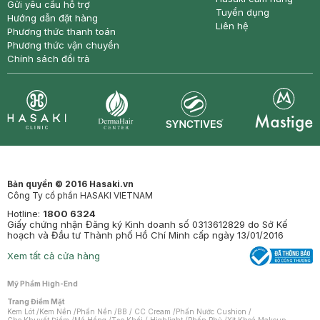
Gửi yêu cầu hỗ trợ
Tuyển dụng
Hướng dẫn đặt hàng
Liên hệ
Phương thức thanh toán
Phương thức vận chuyển
Chính sách đổi trả
Synctives
Clinic
Dermahair
Mastige
Bản quyền © 2016 Hasaki.vn
Công Ty cổ phần HASAKI VIETNAM
Hotline:
1800 6324
Giấy chứng nhận Đăng ký Kinh doanh số 0313612829 do Sở Kế
hoạch và Đầu tư Thành phố Hồ Chí Minh cấp ngày 13/01/2016
Xem tất cả cửa hàng
Mỹ Phẩm High-End
Trang Điểm Mặt
Kem Lót
/
Kem Nền
/
Phấn Nền
/
BB / CC Cream
/
Phấn Nước Cushion
/