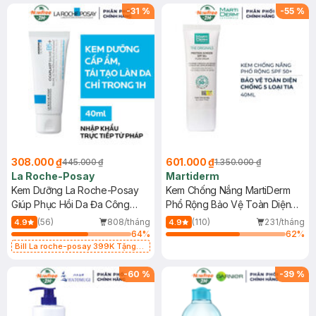
-
31
%
-
55
%
308.000 ₫
601.000 ₫
445.000 ₫
1.350.000 ₫
La Roche-Posay
Martiderm
Kem Dưỡng La Roche-Posay
Kem Chống Nắng MartiDerm
Giúp Phục Hồi Da Đa Công
Phổ Rộng Bảo Vệ Toàn Diện
Dụng 40ml
40ml
(56)
808/tháng
(110)
231/tháng
4.9
4.9
64
%
62
%
Bill La roche-posay 399K Tặng
Gel rửa mặt da dầu nhạy cảm 50ml
(SL có hạn)
-
60
%
-
39
%