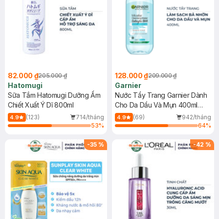
82.000 ₫
128.000 ₫
205.000 ₫
209.000 ₫
Hatomugi
Garnier
Sữa Tắm Hatomugi Dưỡng Ẩm
Nước Tẩy Trang Garnier Dành
Chiết Xuất Ý Dĩ 800ml
Cho Da Dầu Và Mụn 400ml
(Mới)
(123)
714/tháng
(69)
942/tháng
4.9
4.9
53
%
64
%
-
35
%
-
42
%