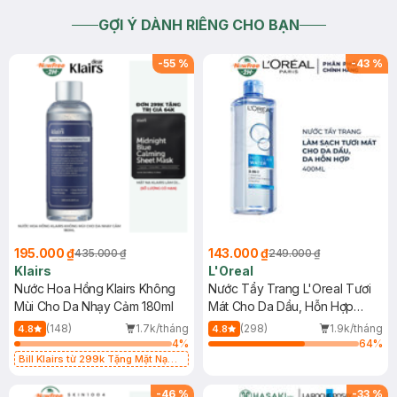
GỢI Ý DÀNH RIÊNG CHO BẠN
-
55
%
-
43
%
195.000 ₫
143.000 ₫
435.000 ₫
249.000 ₫
Klairs
L'Oreal
Nước Hoa Hồng Klairs Không
Nước Tẩy Trang L'Oreal Tươi
Mùi Cho Da Nhạy Cảm 180ml
Mát Cho Da Dầu, Hỗn Hợp
400ml
(148)
1.7k/tháng
(298)
1.9k/tháng
4.8
4.8
4
%
64
%
Bill Klairs từ 299k Tặng Mặt Nạ
Làm Dịu Da & Kiểm Soát Dầu Nhờn
25ml (SL Có Hạn)
-
46
%
-
33
%