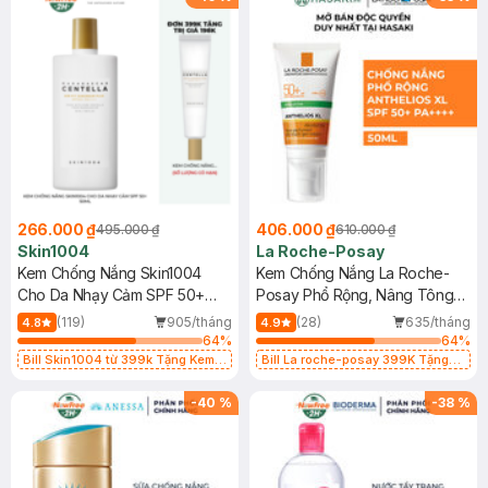
266.000 ₫
406.000 ₫
495.000 ₫
610.000 ₫
Skin1004
La Roche-Posay
Kem Chống Nắng Skin1004
Kem Chống Nắng La Roche-
Cho Da Nhạy Cảm SPF 50+
Posay Phổ Rộng, Nâng Tông
50ml
Kiềm Dầu 50ml
(119)
905/tháng
(28)
635/tháng
4.8
4.9
64
%
64
%
Bill Skin1004 từ 399k Tặng Kem
Bill La roche-posay 399K Tặng
Chống Nắng Cho Da Nhạy Cảm
Gel rửa mặt da dầu nhạy cảm 50ml
SPF 50+ 20ml (SL Có Hạn)
(SL có hạn)
-
40
%
-
38
%