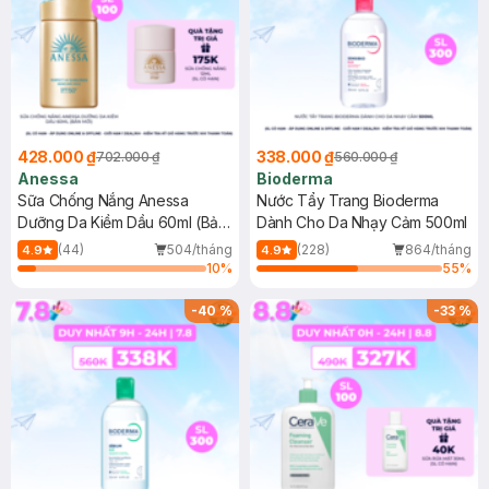
428.000 ₫
338.000 ₫
702.000 ₫
560.000 ₫
Anessa
Bioderma
Sữa Chống Nắng Anessa
Nước Tẩy Trang Bioderma
Dưỡng Da Kiềm Dầu 60ml (Bản
Dành Cho Da Nhạy Cảm 500ml
Mới)
(44)
504/tháng
(228)
864/tháng
4.9
4.9
10
%
55
%
-
40
%
-
33
%