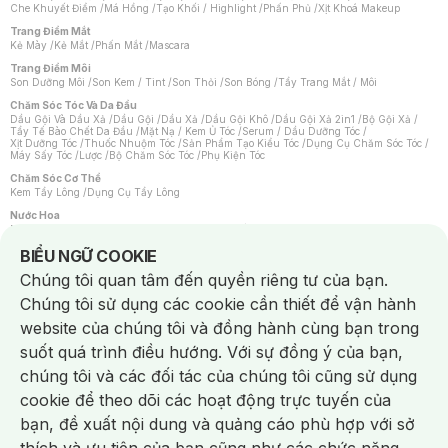
Che Khuyết Điểm
/
Má Hồng
/
Tạo Khối / Highlight
/
Phấn Phủ
/
Xịt Khoá Makeup
Trang Điểm Mắt
Kẻ Mày
/
Kẻ Mắt
/
Phấn Mắt
/
Mascara
Trang Điểm Môi
Son Dưỡng Môi
/
Son Kem / Tint
/
Son Thỏi
/
Son Bóng
/
Tẩy Trang Mắt / Môi
Chăm Sóc Tóc Và Da Đầu
Dầu Gội Và Dầu Xả
/
Dầu Gội
/
Dầu Xả
/
Dầu Gội Khô
/
Dầu Gội Xả 2in1
/
Bộ Gội Xả
/
Tẩy Tế Bào Chết Da Đầu
/
Mặt Nạ / Kem Ủ Tóc
/
Serum / Dầu Dưỡng Tóc
/
Xịt Dưỡng Tóc
/
Thuốc Nhuộm Tóc
/
Sản Phẩm Tạo Kiểu Tóc
/
Dụng Cụ Chăm Sóc Tóc
/
Máy Sấy Tóc
/
Lược
/
Bộ Chăm Sóc Tóc
/
Phụ Kiện Tóc
Chăm Sóc Cơ Thể
Kem Tẩy Lông
/
Dụng Cụ Tẩy Lông
Nước Hoa
Nước Hoa Nữ
/
Nước Hoa Nam
/
Nước Hoa Cao Cấp
/
Xịt Thơm Toàn Thân
/
Nước Hoa Vùng Kín
Notice about cookies usage
BIỂU NGỮ COOKIE
Chăm Sóc Cá Nhân
Chúng tôi quan tâm đến quyền riêng tư của bạn.
Chống Muỗi
/
Khẩu Trang
/
Máy Massage
/
Mặt Nạ Xông Hơi
/
Nước Rửa Tay
/
Sản Phẩm Chăm Sóc Khác
/
Bàn Chải Đánh Răng
/
Bàn Chải Điện
/
Chúng tôi sử dụng các cookie cần thiết để vận hành
Hỗ Trợ Trắng Răng
/
Kem Đánh Răng
/
Máy Tăm Nước
/
Nước Súc Miệng
/
Tăm / Chỉ Nha Khoa
/
Xịt Thơm Miệng
/
Dung Dịch Vệ Sinh
/
Dưỡng Vùng Kín
/
website của chúng tôi và đồng hành cùng bạn trong
Khăn Ướt Vệ Sinh Vùng Kín
/
Băng Vệ Sinh
/
Tampon
/
Bọt Cạo Râu
/
Dao Cạo Râu
/
Máy Cạo Râu
suốt quá trình điều hướng. Với sự đồng ý của bạn,
Vấn Đề Về Da
chúng tôi và các đối tác của chúng tôi cũng sử dụng
Da Dầu / Lỗ Chân Lông To
/
Da Khô / Mất Nước
/
Da Lão Hóa
/
Da Mụn
/
Da Nhạy Cảm / Kích Ứng
/
Da Xỉn Màu
/
Thâm / Nám / Tàn Nhang
/
cookie để theo dõi các hoạt động trực tuyến của
Quầng Thâm & Bọng Mắt
/
Sẹo
/
Viêm Da Cơ Địa
bạn, đề xuất nội dung và quảng cáo phù hợp với sở
Dụng Cụ / Phụ Kiện Chăm Sóc Da
Chat i
Bông Tẩy Trang
/
Khăn Lau Mặt Khô
/
Dụng Cụ / Máy Rửa Mặt
/
Máy Chăm Sóc Da
/