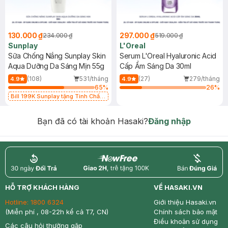
130.000 ₫
297.000 ₫
234.000 ₫
519.000 ₫
Sunplay
L'Oreal
Sữa Chống Nắng Sunplay Skin
Serum L'Oreal Hyaluronic Acid
Aqua Dưỡng Da Sáng Mịn 55g
Cấp Ẩm Sáng Da 30ml
(108)
531/tháng
(27)
279/tháng
4.9
4.9
65
%
26
%
Bill 199K Sunplay tặng Tinh Chất
Chống Nắng 7g trị giá 30K (SL có
hạn)
Bạn đã có tài khoản Hasaki?
Đăng nhập
return
nowfree
price
HỖ TRỢ KHÁCH HÀNG
VỀ HASAKI.VN
Hotline:
1800 6324
Giới thiệu Hasaki.vn
(Miễn phí , 08-22h kể cả T7, CN)
Chính sách bảo mật
Điều khoản sử dụng
Các câu hỏi thường gặp