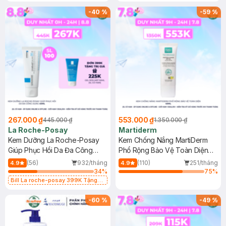
-
40
%
-
59
%
267.000 ₫
553.000 ₫
445.000 ₫
1.350.000 ₫
La Roche-Posay
Martiderm
Kem Dưỡng La Roche-Posay
Kem Chống Nắng MartiDerm
Giúp Phục Hồi Da Đa Công
Phổ Rộng Bảo Vệ Toàn Diện
Dụng 40ml
40ml
(56)
932/tháng
(110)
251/tháng
4.9
4.9
34
%
75
%
Bill La roche-posay 399K Tặng
Gel rửa mặt da dầu nhạy cảm 50ml
(SL có hạn)
-
60
%
-
49
%