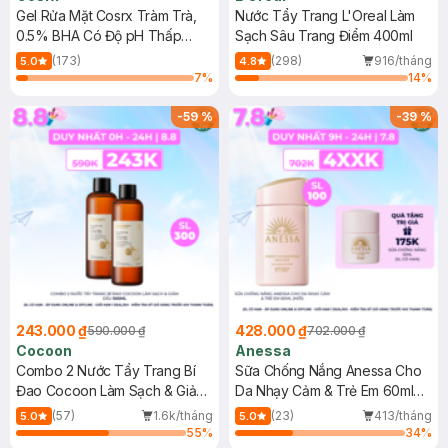
Gel Rửa Mặt Cosrx Tràm Trà,
Nước Tẩy Trang L'Oreal Làm
0.5% BHA Có Độ pH Thấp
Sạch Sâu Trang Điểm 400ml
150ml
(173)
(298)
916/tháng
5.0
4.8
7
%
14
%
-
59
%
-
39
%
243.000 ₫
428.000 ₫
590.000 ₫
702.000 ₫
Cocoon
Anessa
Combo 2 Nước Tẩy Trang Bí
Sữa Chống Nắng Anessa Cho
Đao Cocoon Làm Sạch & Giảm
Da Nhạy Cảm & Trẻ Em 60ml
Dầu 500ml
(Mới)
(57)
1.6k/tháng
(23)
413/tháng
5.0
5.0
55
%
34
%