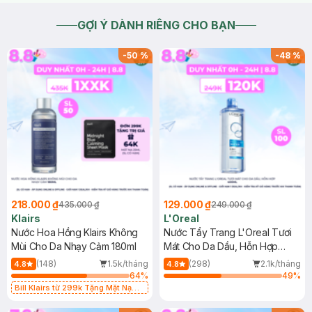
GỢI Ý DÀNH RIÊNG CHO BẠN
-
50
%
-
48
%
218.000 ₫
129.000 ₫
435.000 ₫
249.000 ₫
Klairs
L'Oreal
Nước Hoa Hồng Klairs Không
Nước Tẩy Trang L'Oreal Tươi
Mùi Cho Da Nhạy Cảm 180ml
Mát Cho Da Dầu, Hỗn Hợp
400ml
(148)
1.5k/tháng
(298)
2.1k/tháng
4.8
4.8
64
%
49
%
Bill Klairs từ 299k Tặng Mặt Nạ
Làm Dịu Da & Kiểm Soát Dầu Nhờn
25ml (SL Có Hạn)