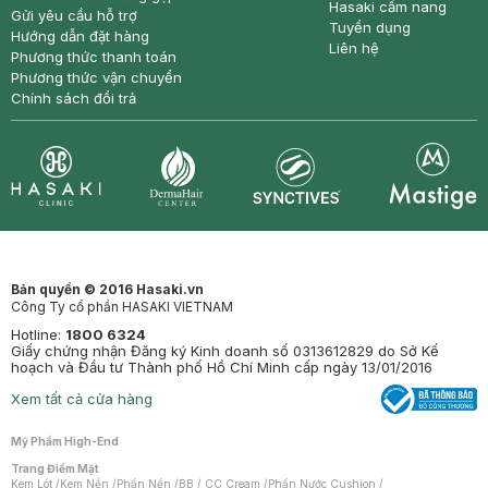
Hasaki cẩm nang
Gửi yêu cầu hỗ trợ
Tuyển dụng
Hướng dẫn đặt hàng
Liên hệ
Phương thức thanh toán
Phương thức vận chuyển
Chính sách đổi trả
Synctives
Clinic
Dermahair
Mastige
Bản quyền © 2016 Hasaki.vn
Công Ty cổ phần HASAKI VIETNAM
Hotline:
1800 6324
Giấy chứng nhận Đăng ký Kinh doanh số 0313612829 do Sở Kế
hoạch và Đầu tư Thành phố Hồ Chí Minh cấp ngày 13/01/2016
Xem tất cả cửa hàng
Mỹ Phẩm High-End
Trang Điểm Mặt
Kem Lót
/
Kem Nền
/
Phấn Nền
/
BB / CC Cream
/
Phấn Nước Cushion
/