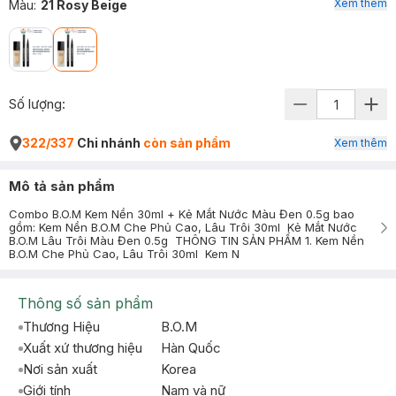
Xem thêm
Màu
:
21 Rosy Beige
Số lượng:
322/337
Chi nhánh
còn sản phẩm
Xem thêm
Mô tả sản phẩm
Combo B.O.M Kem Nền 30ml + Kẻ Mắt Nước Màu Đen 0.5g bao
gồm: Kem Nền B.O.M Che Phủ Cao, Lâu Trôi 30ml Kẻ Mắt Nước
B.O.M Lâu Trôi Màu Đen 0.5g THÔNG TIN SẢN PHẨM 1. Kem Nền
B.O.M Che Phủ Cao, Lâu Trôi 30ml Kem N
Thông số sản phẩm
Thương Hiệu
B.O.M
Xuất xứ thương hiệu
Hàn Quốc
Nơi sản xuất
Korea
Giới tính
Nam và nữ