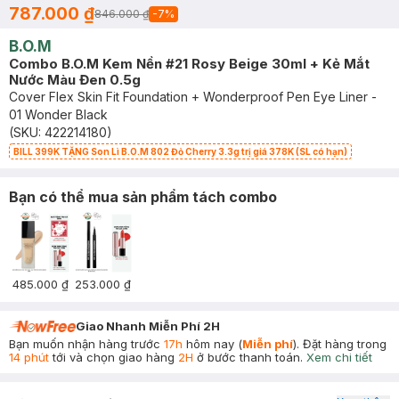
787.000 ₫
846.000 ₫
-
7
%
B.O.M
Combo B.O.M Kem Nền #21 Rosy Beige 30ml + Kẻ Mắt
Nước Màu Đen 0.5g
Cover Flex Skin Fit Foundation + Wonderproof Pen Eye Liner -
01 Wonder Black
(SKU:
422214180
)
BILL 399K TẶNG Son Lì B.O.M 802 Đỏ Cherry 3.3g trị giá 378K (SL có hạn)
Bạn có thể mua sản phẩm tách combo
485.000 ₫
253.000 ₫
Giao Nhanh Miễn Phí 2H
Bạn muốn nhận hàng trước
17h
hôm nay (
Miễn phí
). Đặt hàng trong
14 phút
tới và chọn giao hàng
2H
ở bước thanh toán.
Xem chi tiết