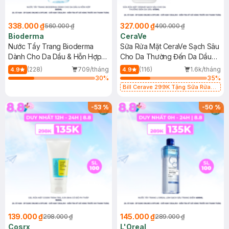
338.000 ₫
327.000 ₫
560.000 ₫
490.000 ₫
Bioderma
CeraVe
Nước Tẩy Trang Bioderma
Sữa Rửa Mặt CeraVe Sạch Sâu
Dành Cho Da Dầu & Hỗn Hợp
Cho Da Thường Đến Da Dầu
500ml
473ml
(228)
709/tháng
(116)
1.6k/tháng
4.9
4.9
30
%
35
%
Bill Cerave 299K Tặng Sữa Rửa
Mặt Cerave 30ml (SL có hạn)
-
53
%
-
50
%
139.000 ₫
145.000 ₫
298.000 ₫
289.000 ₫
Cosrx
L'Oreal