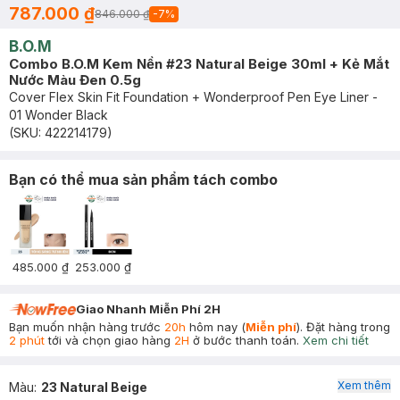
787.000 ₫
846.000 ₫
-
7
%
B.O.M
Combo B.O.M Kem Nền #23 Natural Beige 30ml + Kẻ Mắt
Nước Màu Đen 0.5g
Cover Flex Skin Fit Foundation + Wonderproof Pen Eye Liner -
01 Wonder Black
(SKU:
422214179
)
Bạn có thể mua sản phẩm tách combo
485.000 ₫
253.000 ₫
Giao Nhanh Miễn Phí 2H
Bạn muốn nhận hàng trước
20h
hôm nay (
Miễn phí
). Đặt hàng trong
2 phút
tới và chọn giao hàng
2H
ở bước thanh toán.
Xem chi tiết
Xem thêm
Màu
:
23 Natural Beige