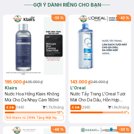
GỢI Ý DÀNH RIÊNG CHO BẠN
-
55
%
-
43
%
195.000 ₫
143.000 ₫
435.000 ₫
249.000 ₫
Klairs
L'Oreal
Nước Hoa Hồng Klairs Không
Nước Tẩy Trang L'Oreal Tươi
Mùi Cho Da Nhạy Cảm 180ml
Mát Cho Da Dầu, Hỗn Hợp
400ml
(148)
1.7k/tháng
(298)
1.9k/tháng
4.8
4.8
18
%
64
%
Bill Klairs từ 299k Tặng Mặt Nạ
Làm Dịu Da & Kiểm Soát Dầu Nhờn
25ml (SL Có Hạn)
-
46
%
-
33
%