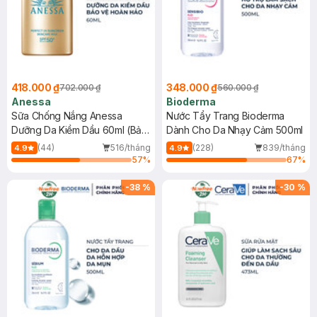
418.000 ₫
348.000 ₫
702.000 ₫
560.000 ₫
Anessa
Bioderma
Sữa Chống Nắng Anessa
Nước Tẩy Trang Bioderma
Dưỡng Da Kiềm Dầu 60ml (Bản
Dành Cho Da Nhạy Cảm 500ml
Mới)
(44)
516/tháng
(228)
839/tháng
4.9
4.9
57
%
67
%
-
38
%
-
30
%