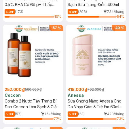
0.5% BHA Có Độ pH Thấp
Sạch Sâu Trang Điểm 400ml
150ml
(173)
(298)
734/tháng
5.0
4.8
10
%
64
%
-
57
%
-
40
%
252.000 ₫
418.000 ₫
590.000 ₫
702.000 ₫
Cocoon
Anessa
Combo 2 Nước Tẩy Trang Bí
Sữa Chống Nắng Anessa Cho
Đao Cocoon Làm Sạch & Giảm
Da Nhạy Cảm & Trẻ Em 60ml
Dầu 500ml
(Mới)
(57)
1.5k/tháng
(23)
423/tháng
5.0
5.0
77
%
73
%