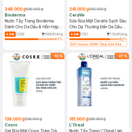
348.000 ₫
341.000 ₫
560.000 ₫
490.000 ₫
Bioderma
CeraVe
Nước Tẩy Trang Bioderma
Sữa Rửa Mặt CeraVe Sạch Sâu
Dành Cho Da Dầu & Hỗn Hợp
Cho Da Thường Đến Da Dầu
500ml
473ml
(228)
688/tháng
(116)
1.5k/tháng
4.9
4.9
67
%
82
%
Bill Cerave 299K Tặng Sữa Rửa
Mặt Cerave 30ml (SL có hạn)
-
53
%
-
37
%
139.000 ₫
181.000 ₫
298.000 ₫
289.000 ₫
Cosrx
L'Oreal
Gel Rửa Mặt Cosrx Tràm Trà,
Nước Tẩy Trang L'Oreal Làm