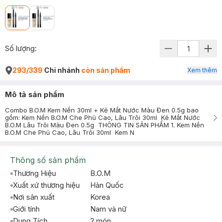
Số lượng:
293/339
Chi nhánh
còn sản phẩm
Xem thêm
Mô tả sản phẩm
Combo B.O.M Kem Nền 30ml + Kẻ Mắt Nước Màu Đen 0.5g bao
gồm: Kem Nền B.O.M Che Phủ Cao, Lâu Trôi 30ml Kẻ Mắt Nước
B.O.M Lâu Trôi Màu Đen 0.5g THÔNG TIN SẢN PHẨM 1. Kem Nền
B.O.M Che Phủ Cao, Lâu Trôi 30ml Kem N
Thông số sản phẩm
Thương Hiệu
B.O.M
Xuất xứ thương hiệu
Hàn Quốc
Nơi sản xuất
Korea
Giới tính
Nam và nữ
Dung Tích
2 món