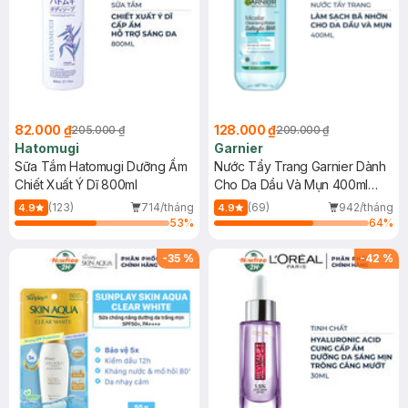
82.000 ₫
128.000 ₫
205.000 ₫
209.000 ₫
Hatomugi
Garnier
Sữa Tắm Hatomugi Dưỡng Ẩm
Nước Tẩy Trang Garnier Dành
Chiết Xuất Ý Dĩ 800ml
Cho Da Dầu Và Mụn 400ml
(Mới)
(123)
714/tháng
(69)
942/tháng
4.9
4.9
53
%
64
%
-
35
%
-
42
%