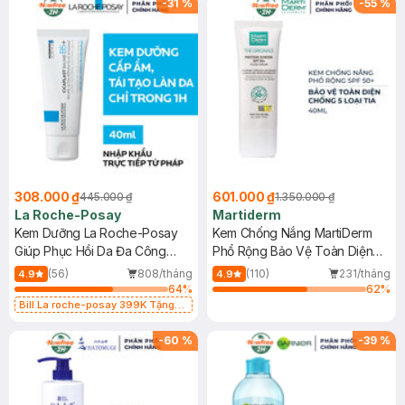
-
31
%
-
55
%
308.000 ₫
601.000 ₫
445.000 ₫
1.350.000 ₫
La Roche-Posay
Martiderm
Kem Dưỡng La Roche-Posay
Kem Chống Nắng MartiDerm
Giúp Phục Hồi Da Đa Công
Phổ Rộng Bảo Vệ Toàn Diện
Dụng 40ml
40ml
(56)
808/tháng
(110)
231/tháng
4.9
4.9
64
%
62
%
Bill La roche-posay 399K Tặng
Gel rửa mặt da dầu nhạy cảm 50ml
(SL có hạn)
-
60
%
-
39
%