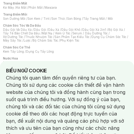
Trang Điểm Mắt
Kẻ Mày
/
Kẻ Mắt
/
Phấn Mắt
/
Mascara
Trang Điểm Môi
Son Dưỡng Môi
/
Son Kem / Tint
/
Son Thỏi
/
Son Bóng
/
Tẩy Trang Mắt / Môi
Chăm Sóc Tóc Và Da Đầu
Dầu Gội Và Dầu Xả
/
Dầu Gội
/
Dầu Xả
/
Dầu Gội Khô
/
Dầu Gội Xả 2in1
/
Bộ Gội Xả
/
Tẩy Tế Bào Chết Da Đầu
/
Mặt Nạ / Kem Ủ Tóc
/
Serum / Dầu Dưỡng Tóc
/
Xịt Dưỡng Tóc
/
Thuốc Nhuộm Tóc
/
Sản Phẩm Tạo Kiểu Tóc
/
Dụng Cụ Chăm Sóc Tóc
/
Máy Sấy Tóc
/
Lược
/
Bộ Chăm Sóc Tóc
/
Phụ Kiện Tóc
Chăm Sóc Cơ Thể
Kem Tẩy Lông
/
Dụng Cụ Tẩy Lông
Nước Hoa
Nước Hoa Nữ
/
Nước Hoa Nam
/
Nước Hoa Cao Cấp
/
Xịt Thơm Toàn Thân
/
Nước Hoa Vùng Kín
Notice about cookies usage
BIỂU NGỮ COOKIE
Chăm Sóc Cá Nhân
Chúng tôi quan tâm đến quyền riêng tư của bạn.
Chống Muỗi
/
Khẩu Trang
/
Máy Massage
/
Mặt Nạ Xông Hơi
/
Nước Rửa Tay
/
Sản Phẩm Chăm Sóc Khác
/
Bàn Chải Đánh Răng
/
Bàn Chải Điện
/
Chúng tôi sử dụng các cookie cần thiết để vận hành
Hỗ Trợ Trắng Răng
/
Kem Đánh Răng
/
Máy Tăm Nước
/
Nước Súc Miệng
/
Tăm / Chỉ Nha Khoa
/
Xịt Thơm Miệng
/
Dung Dịch Vệ Sinh
/
Dưỡng Vùng Kín
/
website của chúng tôi và đồng hành cùng bạn trong
Khăn Ướt Vệ Sinh Vùng Kín
/
Băng Vệ Sinh
/
Tampon
/
Bọt Cạo Râu
/
Dao Cạo Râu
/
Máy Cạo Râu
suốt quá trình điều hướng. Với sự đồng ý của bạn,
Vấn Đề Về Da
chúng tôi và các đối tác của chúng tôi cũng sử dụng
Da Dầu / Lỗ Chân Lông To
/
Da Khô / Mất Nước
/
Da Lão Hóa
/
Da Mụn
/
Da Nhạy Cảm / Kích Ứng
/
Da Xỉn Màu
/
Thâm / Nám / Tàn Nhang
/
cookie để theo dõi các hoạt động trực tuyến của
Quầng Thâm & Bọng Mắt
/
Sẹo
/
Viêm Da Cơ Địa
bạn, đề xuất nội dung và quảng cáo phù hợp với sở
Dụng Cụ / Phụ Kiện Chăm Sóc Da
Chat i
Bông Tẩy Trang
/
Khăn Lau Mặt Khô
/
Dụng Cụ / Máy Rửa Mặt
/
Máy Chăm Sóc Da
/
thích và ưu tiên của bạn cũng như các chức năng
Dụng Cụ Chăm Sóc Khác