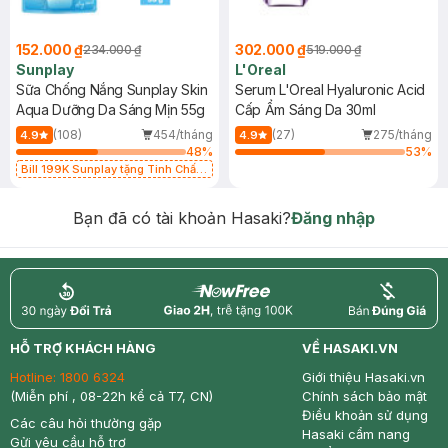
152.000 ₫
302.000 ₫
234.000 ₫
519.000 ₫
Sunplay
L'Oreal
Sữa Chống Nắng Sunplay Skin
Serum L'Oreal Hyaluronic Acid
Aqua Dưỡng Da Sáng Mịn 55g
Cấp Ẩm Sáng Da 30ml
(108)
454/tháng
(27)
275/tháng
4.9
4.9
48
%
53
%
Bill 199K Sunplay tặng Tinh Chất
Chống Nắng 7g trị giá 30K (SL có
hạn)
Bạn đã có tài khoản Hasaki?
Đăng nhập
return
nowfree
price
HỖ TRỢ KHÁCH HÀNG
VỀ HASAKI.VN
Hotline:
1800 6324
Giới thiệu Hasaki.vn
(Miễn phí , 08-22h kể cả T7, CN)
Chính sách bảo mật
Điều khoản sử dụng
Các câu hỏi thường gặp
Hasaki cẩm nang
Gửi yêu cầu hỗ trợ