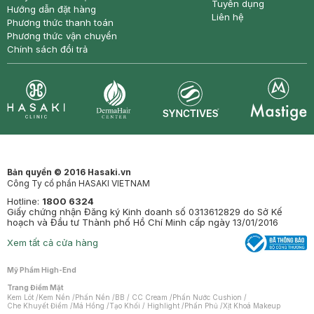
Tuyển dụng
Hướng dẫn đặt hàng
Liên hệ
Phương thức thanh toán
Phương thức vận chuyển
Chính sách đổi trả
Synctives
Clinic
Dermahair
Mastige
Bản quyền © 2016 Hasaki.vn
Công Ty cổ phần HASAKI VIETNAM
Hotline:
1800 6324
Giấy chứng nhận Đăng ký Kinh doanh số 0313612829 do Sở Kế
hoạch và Đầu tư Thành phố Hồ Chí Minh cấp ngày 13/01/2016
Xem tất cả cửa hàng
Mỹ Phẩm High-End
Trang Điểm Mặt
Kem Lót
/
Kem Nền
/
Phấn Nền
/
BB / CC Cream
/
Phấn Nước Cushion
/
Che Khuyết Điểm
/
Má Hồng
/
Tạo Khối / Highlight
/
Phấn Phủ
/
Xịt Khoá Makeup