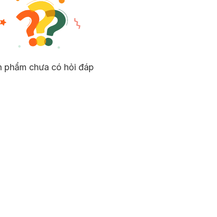
n phẩm chưa có hỏi đáp
 kiệm 50% dung dịch tẩy trang / dưỡng da.
hời gian sử dụng lâu hơn.
tránh bụi bẩn và vi khuẩn từ bên ngoài xâm nhập.