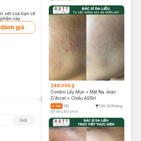
Timer Gray Icon
ận xét của bạn về
 phẩm này
 đánh giá
249.000 ₫
Combo Lấy Mụn + Mặt Nạ Jean
D'Arcel + Chiếu ASSH
(18)
136.2k/tháng
4.9
1 lần
|
60 phút
Timer Gray Icon
Gửi