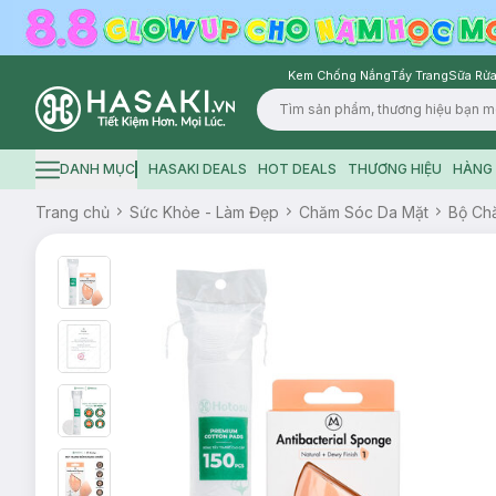
Kem Chống Nắng
Tẩy Trang
Sữa Rửa
Logo
DANH MỤC
HASAKI DEALS
HOT DEALS
THƯƠNG HIỆU
HÀNG 
Hamburger icon
Trang chủ
Sức Khỏe - Làm Đẹp
Chăm Sóc Da Mặt
Bộ Ch