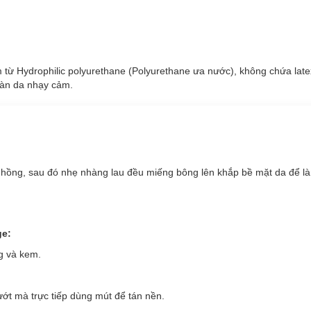
 Hydrophilic polyurethane (Polyurethane ưa nước), không chứa late
làn da nhạy cảm.
hồng, sau đó nhẹ nhàng lau đều miếng bông lên khắp bề mặt da để l
ge:
g và kem.
ướt mà trực tiếp dùng mút để tán nền.
iên nhiên - cotton Nhật Bản, mềm mịn và an toàn với làn da, không g
ao, giúp tiết kiệm tối đa dung dịch dưỡng da. Sản phẩm phù hợp cho n