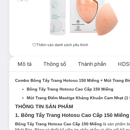
Thêm vào danh sách yêu thích
Mô tả
Thông số
Thành phần
HDS
Combo Bông Tẩy Trang Hotosu 150 Miếng + Mút Trang Đ
Bông Tẩy Trang Hotosu Cao Cấp 150 Miếng
Mút Trang Điểm Mastige Kháng Khuẩn Cam Nhạt
(1 
THÔNG TIN SẢN PHẨM
1. Bông Tẩy Trang Hotosu Cao Cấp 150 Miếng
Bông Tẩy Trang Hotosu Cao Cấp 150 Miếng
là sản phẩm bô
Nhật Bản. Bông có thiết kế viền ép chắc chắn và dập nổi bề mặ