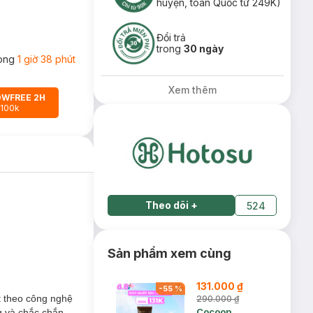
huyện, toàn Quốc từ 249K)
Đổi trả
trong
30 ngày
rong
1 giờ 38 phút
Xem thêm
OWFREE 2H
 100k
Theo dõi
+
524
Sản phẩm xem cùng
131.000 ₫
-
55
%
t theo công nghệ
290.000 ₫
Cocoon
ng và chắc chắn