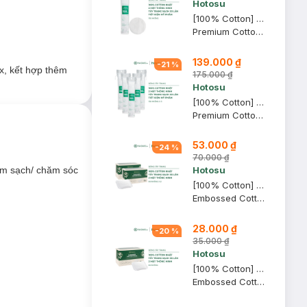
Hotosu
[100% Cotton] Bông Tẩy Trang Hotosu Cao Cấp 150 Miếng
Premium Cotton Pads
139.000 ₫
-
21
%
x, kết hợp thêm
175.000 ₫
Hotosu
[100% Cotton] Combo 5 Bông Tẩy Trang Hotosu Cao Cấp 150 Miếng
Premium Cotton Pads
53.000 ₫
-
24
%
70.000 ₫
àm sạch/ chăm sóc
Hotosu
[100% Cotton] Combo 2 Hộp Bông Tẩy Trang Hotosu 80 Miếng
Embossed Cotton Puffs
28.000 ₫
-
20
%
35.000 ₫
Hotosu
[100% Cotton] Bông Tẩy Trang Hotosu Hộp 80 Miếng
Embossed Cotton Puffs
ây xơ bông,
hiều mục đích sử