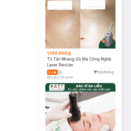
1.100.000 ₫
Trị Tàn Nhang Gò Má Công Nghệ
Laser RevLite
(5)
156/tháng
5.0
1 Lần
|
30 phút
Timer Gray Icon