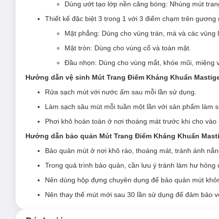
Dùng ướt tạo lớp nền căng bóng: Nhúng mút tran
dụng như làm sạch, chăm sóc da hàng ngày, là trợ thủ đắc lự
Thiết kế đặc biệt 3 trong 1 với 3 điểm chạm trên gươn
Hiện sản phẩm
Bông Tẩy Trang Hotosu Cao Cấp 150 Miến
Mặt phẳng: Dùng cho vùng trán, má và các vùng l
Ưu thế nổi bật của Bông Tẩy Trang Hotosu Cao Cấp
Mặt tròn: Dùng cho vùng cổ và toàn mặt.
Sản xuất theo công nghệ Nhật Bản:
Đầu nhọn: Dùng cho vùng mắt, khóe mũi, miệng v
Làm từ chất liệu 100% cotton Nhật Bản không xơ 
Hướng dẫn vệ sinh Mút Trang Điểm Kháng Khuẩn Mastig
Thiết kế 2 mặt: 1 mặt dập nổi thông minh giúp là
Rửa sạch mút với nước ấm sau mỗi lần sử dụng.
Thiết kế dập viền chắc chắn giúp bông tẩy trang 
Làm sạch sâu mút mỗi tuần một lần với sản phẩm làm 
Tẩy trang sạch gấp 3 lần làm sạch da nhanh chó
Phơi khô hoàn toàn ở nơi thoáng mát trước khi cho vào
Hướng dẫn bảo quản Mút Trang Điểm Kháng Khuẩn Masti
Bảo quản mút ở nơi khô ráo, thoáng mát, tránh ánh nắng
Trong quá trình bảo quản, cần lưu ý tránh làm hư hỏng
Nên dùng hộp đựng chuyên dụng để bảo quản mút không bị
Nên thay thế mút mới sau 30 lần sử dụng để đảm bảo vệ 