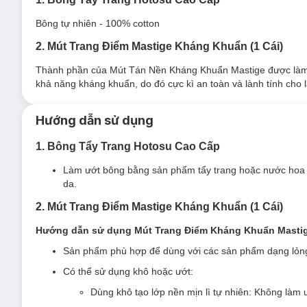
Bông tự nhiên - 100% cotton
2. Mút Trang Điểm Mastige Kháng Khuẩn (1 Cái)
Thành phần của Mút Tán Nền Kháng Khuẩn Mastige được làm từ
khả năng kháng khuẩn, do đó cực kì an toàn và lành tính cho 
Hướng dẫn sử dụng
1. Bông Tẩy Trang Hotosu Cao Cấp
Làm ướt bông bằng sản phẩm tẩy trang hoặc nước hoa 
da.
2. Mút Trang Điểm Mastige Kháng Khuẩn (1 Cái)
Hướng dẫn sử dụng Mút Trang Điểm Kháng Khuẩn Masti
Sản phẩm
phù hợp để dùng với các sản phẩm dạng lỏn
Có thể sử dụng khô hoặc ướt:
Dùng khô tạo lớp nền mịn lì tự nhiên: Không làm 
Bông tẩy trang
Hotosu
được làm từ thành phần 100% bông th
không làm đau rát da. Ngoài ra, bông có khả năng thấm hút c