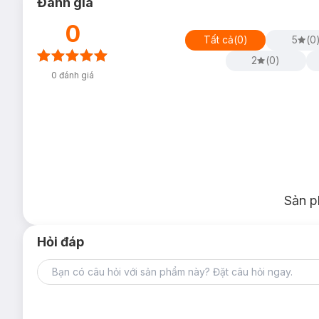
Đánh giá
0
Tất cả
(
0
)
5
(
0
2
(
0
)
0
đánh giá
Sản p
Hỏi đáp