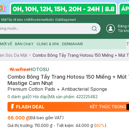
 Mặt
Tẩy tế bào chết
Bioderma
Nước Giặt
Bagsmart
Đăng 
Search icon
Tài kh
T
MỚI VỀ
BÁN CHẠY
CLINIC & SPA
DERMAHAIR
ăm Sóc Da Mặt
Combo Bông Tẩy Trang Hotosu 150 Miếng + Mút T
HOTOSU
Combo Bông Tẩy Trang Hotosu 150 Miếng + Mút 
Mastige Cam Nhạt
Premium Cotton Pads + Antibacterial Sponge
0
đánh giá
|
0
Hỏi đáp
|
Mã sản phẩm:
422225482
KẾT THÚC TRONG
66.000 ₫
(Đã bao gồm VAT)
Giá thị trường:
110.000 ₫
- Tiết kiệm:
44.000 ₫
(
40
%
)