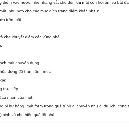
g điểm vào nước, nhẹ nhàng vắt cho đến khi mút còn hơi ẩm và bắt đầ
c cho làn da thường xuyên makeup.
g mặt, phù hợp cho các mục đích trang điểm khác nhau:
g
đã chính thức có mặt tại
Hasaki
.
ớn trên mặt.
:
à che khuyết điểm các vùng nhỏ.
bông, mềm mịn, an toàn với làn da.
e:
m sạch lớp trang điểm, 1 mặt mềm mại giúp thấm toner làm sạch lại nh
không bị xơ khi sử dụng, hạn chế tình trạng biến dạng bông.
sạch mút chuyên dụng.
ng, hiệu quả mà không gây tổn thương da.
 hộp đựng để tránh ẩm, mốc.
ge:
 trực tiếp.
 đầu nhọn của mút.
 hư hỏng, mất form trong quá trình di chuyển như đi du lịch, công tá
sinh và cho hiệu quả tốt nhất.