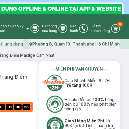
0
nhập
/
Đăng ký
Hệ thống
Bảo
Hỗ trợ
User Icon
Store Icon
Warranty Icon
Phone Icon
Cart I
oản
cửa hàng
hành
khách hàng
ải ứng dụng
Phường 8, Quận 10, Thành phố Hồ Chí Minh
Map icon
rang Điểm Mastige Cam Nhạt
MIỄN PHÍ VẬN CHUYỂN
Trang Điểm
Giao Nhanh Miễn Phí 2H.
Trễ tặng 100K
Hasaki đền bù
100%
hãng
đền bù
100%
nếu phát hiện
:
:
:
0
01
36
55
hàng giả
Giao Hàng Miễn Phí
(từ
90K tại 60 Tỉnh Thành trừ