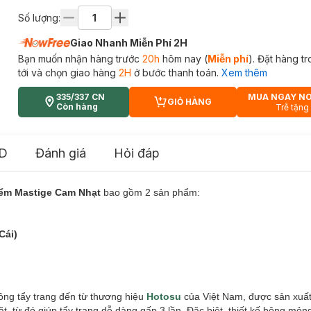
Số lượng:
Giao Nhanh Miễn Phí 2H
Bạn muốn nhận hàng trước
20h
hôm nay (
Miễn phí
). Đặt hàng t
tới và chọn giao hàng
2H
ở bước thanh toán.
Xem thêm
335/337 CN
MUA NGAY N
GIỎ HÀNG
CART PLUS ICON
Còn hàng
Trễ tặng
D
Đánh giá
Hỏi đáp
iểm Mastige Cam Nhạt
bao gồm 2 sản phẩm:
Cái)
ng tẩy trang đến từ thương hiệu
Hotosu
của Việt Nam, được sản xuấ
t, từ đó giúp tẩy trang dễ dàng gấp 3 lần. Đặc biệt, thiết kế bông mỏ