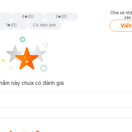
Chia sẻ nh
)
4
(
0
)
3
(
0
)
sản
Viết
1
(
0
)
Có hình ảnh
hẩm này chưa có đánh giá