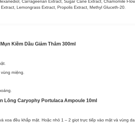
2-Hexanediol, Carrageenan Extract, Sugar Cane Extract, Chamomile Flow
 dụng.
n Extract, Lemongrass Extract, Propolis Extract, Methyl Gluceth-20.
 Ngừa Mụn Kiềm Dầu Giảm Thâm 300ml
ner
không cồn thuộc “bộ 3 chiến binh Caryophy” dành riêng cho da mụ
Rau Má, Rau Sam, Chùm Ngây, Nhân Sâm... giúp mang lại công dụng l
m hoàn hảo để các dưỡng chất thấm sâu vào da tốt nhất.
a Mụn Kiềm Dầu Giảm Thâm 300ml
ặt.
à vùng miệng.
khoáng.
ân Lông Caryophy Portulaca Ampoule 10ml
và xoa đều khắp mặt. Hoặc nhỏ 1 – 2 giọt trực tiếp vào mặt và vùng d