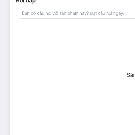
Hỏi đáp
Loại da phù hợp:
Nước Hoa Hồng Caryophy Portulaca Toner phù hợp cho 
Giải pháp cho tình trạng da:
Da mụn
Sả
Xỉn màu & thâm sạm
Dầu thừa - lỗ chân lông to
Ưu thế nổi bật:
Nước Hoa Hồng Caryophy Portulaca Toner với các thành 
với mọi loại da.
Chiết xuất Rau Má, Rau Sam, Chùm Ngây với đặc tính 
đồng thời hỗ trợ chữa lành các vết thương do mụn, thú
Chiết xuất Nhân Sâm giúp tăng cường sản sinh Collagen