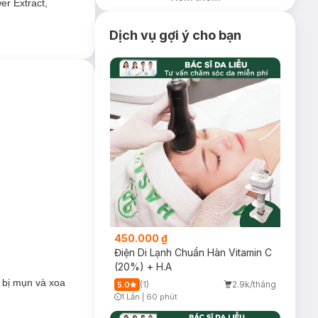
er Extract,
Dịch vụ gợi ý cho bạn
n. Công thức với
àm giảm mụn thâm,
450.000 ₫
Điện Di Lạnh Chuẩn Hàn Vitamin C
(20%) + H.A
a bị mụn và xoa
(1)
2.9k/tháng
5.0
1 Lần
|
60 phút
Timer Gray Icon