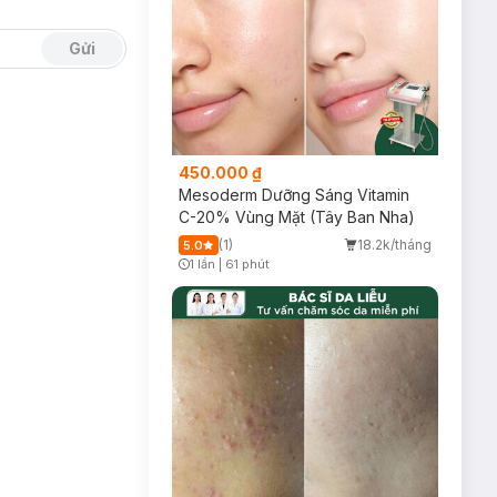
Gửi
450.000 ₫
Mesoderm Dưỡng Sáng Vitamin
C-20% Vùng Mặt (Tây Ban Nha)
(1)
18.2k/tháng
5.0
1 lần
|
61 phút
Timer Gray Icon
 toàn và phù hợp
n và mẩn đỏ da,
 hơn.