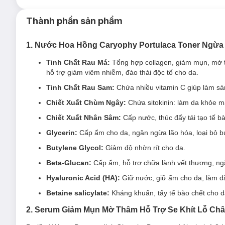
Loại da phù hợp:
Thành phần sản phẩm
Sản phẩm phù hợp cho mọi loại da.
Giải pháp cho tình trạng da:
1. Nước Hoa Hồng Caryophy Portulaca Toner Ngừ
Làn da đang gặp vấn đề về
mụn
, thâm mụn.
Tinh Chất Rau Má:
Tổng hợp collagen, giảm mụn, mờ t
hỗ trợ giảm viêm nhiễm, đào thải độc tố cho da.
Ưu thế nổi bật:
Tinh Chất Rau Sam:
Chứa nhiều vitamin C giúp làm sá
Serum CARYOPHY Portulaca Ampoule được thiết kế ở dạ
Chiết Xuất Chùm Ngây:
Chứa sitokinin: làm da khỏe m
chóng, hỗ trợ hồi phục da và cải thiện các khuyết điểm 
Chiết Xuất Nhân Sâm:
Cấp nước, thúc đẩy tái tạo tế b
Công thức chứa thành phần chính là chiết xuất rau sam
nhiều chất chống oxy hóa như Vitamin E, flavonoid ng
Glycerin:
Cấp ẩm cho da, ngăn ngừa lão hóa, loại bỏ b
các vùng da tổn thương do mụn hay ánh nắng mặt trời. 
Butylene Glycol:
Giảm độ nhờn rít cho da.
melanin trên da, từ đó giúp dưỡng sáng và đều màu da
Beta-Glucan:
Cấp ẩm, hỗ trợ chữa lành vết thương, n
Chiết xuất rau má (Centella Asiatica) có khả năng làm 
lành sẹo và làm sáng màu da.
Hyaluronic Acid (HA):
Giữ nước, giữ ẩm cho da, làm đầ
Chiết xuất lá nhân trần (Artemisia Capillaris) hỗ trợ g
Betaine salicylate:
Kháng khuẩn, tẩy tế bào chết cho d
Ngoài ra serum còn chứa các thành phần chăm sóc da k
2. Serum Giảm Mụn Mờ Thâm Hỗ Trợ Se Khít Lỗ Ch
Flower Extract)… đều là những thành phần rất tốt với v