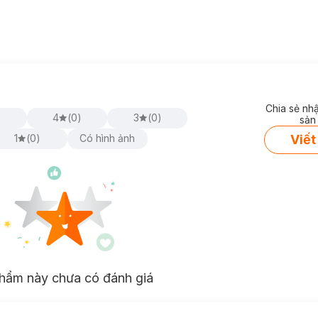
Chia sẻ nh
)
4
(
0
)
3
(
0
)
sản
Viết
1
(
0
)
Có hình ảnh
hẩm này chưa có đánh giá