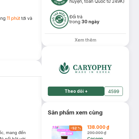
huyện, toàn Quốc từ 249K)
Đổi trả
rong
11 phút
tới và
trong
30 ngày
Xem thêm
Theo dõi
+
4599
Sản phẩm xem cùng
138.000 ₫
-
52
%
c, mang đến
290.000 ₫
Cocoon
ó nổi bật với