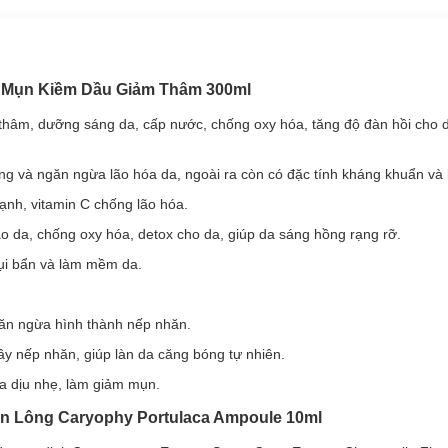
a Mụn Kiềm Dầu Giảm Thâm 300ml
hâm, dưỡng sáng da, cấp nước, chống oxy hóa, tăng độ đàn hồi cho d
ng và ngăn ngừa lão hóa da, ngoài ra còn có đặc tính kháng khuẩn và
ng Ampoule – tinh chất cô đặc nồng độ cao, giúp da thẩm thấu dưỡn
ạnh, vitamin C chống lão hóa.
một cách tối ưu nhất.
ào da, chống oxy hóa, detox cho da, giúp da sáng hồng rạng rỡ.
 (Portulaca Oleracea) nổi tiếng với công dụng kháng viêm, kháng khuẩ
ăn ngừa lão hóa da, xóa mờ nếp nhăn, làm da mềm mịn, hỗ trợ làm mờ 
ụi bẩn và làm mềm da.
Bên cạnh đó, chiết xuất rau sam còn có khả năng ức chế quá trình hìn
, làm mờ thâm mụn, đốm nâu...
găn ngừa hình thành nếp nhăn.
dịu da nhạy cảm, hỗ trợ làm giảm mụn, chữa lành các vết thương do mụ
y nếp nhăn, giúp làn da căng bóng tự nhiên.
iảm mụn, kháng viêm, giải độc và cung cấp độ ẩm cho da.
a dịu nhẹ, làm giảm mụn.
hác như chiết xuất sả (Lemon Grass Extract), chiết xuất hoa Cúc La
ân Lông Caryophy Portulaca Ampoule 10ml
ai trò giữ ẩm, kháng viêm và làm dịu da mụn tổn thương.