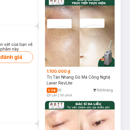
ận xét của bạn về
 phẩm này
 đánh giá
1.100.000 ₫
Trị Tàn Nhang Gò Má Công Nghệ
Laser RevLite
(5)
156/tháng
5.0
1 Lần
|
30 phút
Timer Gray Icon