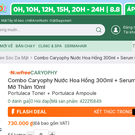
 Mặt
Tẩy tế bào chết
Ariel
Nước Giặt
Bagsmart
Đăng 
Search icon
Tài kh
T
MỚI VỀ
BÁN CHẠY
CLINIC & SPA
DERMAHAIR
ăm Sóc Da Mặt
Combo Caryophy Nước Hoa Hồng 300ml + Serum 
CARYOPHY
Combo Caryophy Nước Hoa Hồng 300ml + Seru
Mờ Thâm 10ml
Portulaca Toner + Portulaca Ampoule
0
đánh giá
|
0
Hỏi đáp
|
Mã sản phẩm:
422215849
KẾT THÚC TRONG
730.000 ₫
(Đã bao gồm VAT)
Số lượng: