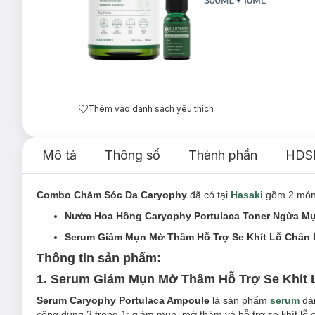
Thêm vào danh sách yêu thích
Mô tả
Thông số
Thành phần
HDS
Combo Chăm Sóc Da Caryophy
đã có tại
Hasaki
gồm 2 món
Nước Hoa Hồng Caryophy Portulaca Toner Ngừa M
Serum Giảm Mụn Mờ Thâm Hỗ Trợ Se Khít Lỗ Chân 
Thông tin sản phẩm:
1.
Serum Giảm Mụn Mờ Thâm Hỗ Trợ Se Khít 
Serum Caryophy Portulaca Ampoule
là sản phẩm
serum
dà
công dụng 3 trong 1: giảm mụn, mờ thâm và hỗ trợ se khít lỗ 