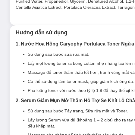
Purified Water, Propanediol, Glycerin, Denatured Alcohol, 1.
Không tác dụng phụ, dị ứng, khô và bong tróc da khi sử
Centella Asiatica Extract, Portulaca Oleracea Extract, Tarrago
2.
Nước Hoa Hồng Caryophy Portulaca Toner
Nước Hoa Hồng Caryophy Portulaca Toner
là sản phẩm
To
thành phần 100% chiết xuất dưỡng chất từ thiên nhiên như 
Hướng dẫn sử dụng
dưỡng ẩm, tẩy da chết, cân bằng độ pH cho da và là bước đệ
1. Nước Hoa Hồng Caryophy Portulaca Toner Ngừ
Sử dụng sau bước sữa rửa mặt.
Lấy một lượng toner ra bông cotton nhẹ nhàng lau lên m
Massage để toner thẩm thấu tốt hơn, tránh vùng mắt v
Có thể sử dụng làm toner mask, giúp giảm kích ứng da.
Pha loãng toner với nước theo tỷ lệ 1:9 để thay thế xịt 
2. Serum Giảm Mụn Mờ Thâm Hỗ Trợ Se Khít Lỗ Ch
Sử dụng sau bước Tẩy trang, Sữa rửa mặt và Toner.
Lấy lượng Serum vừa đủ (khoảng 1 – 2 giọt) cho ra tay 
đều khắp mặt.
Massage nhẹ nhàng để tinh chất thấm sâu vào da.