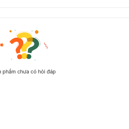
mọi loại da, từ
da dầu
đến da khô, kể cả da nhạy cảm.
n phẩm chưa có hỏi đáp
phần lành tính 100% từ thiên nhiên, công thức không cồn nên rất an
kháng khuẩn - kháng viêm giúp làm giảm mụn, giảm sưng viêm nốt mụ
c đẩy làm lành sẹo, mờ thâm và làm sáng màu da.
, chống oxy hóa, mang lại bề mặt da căng mướt, mịn màng và tươi trẻ