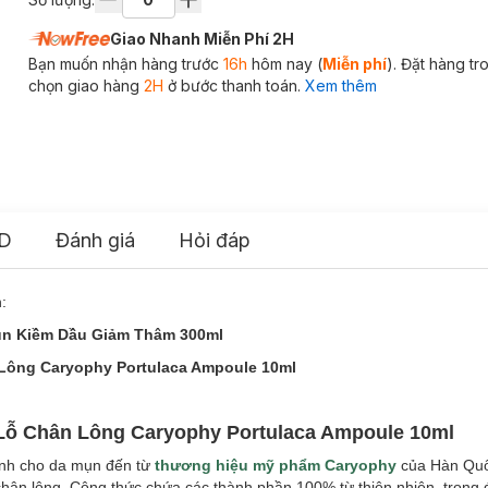
Giao Nhanh Miễn Phí 2H
Bạn muốn nhận hàng trước
16h
hôm nay (
Miễn phí
). Đặt hàng t
chọn giao hàng
2H
ở bước thanh toán.
Xem thêm
D
Đánh giá
Hỏi đáp
:
ụn Kiềm Dầu Giảm Thâm 300ml
Lông Caryophy Portulaca Ampoule 10ml
Lỗ Chân Lông Caryophy Portulaca Ampoule 10ml
nh cho da mụn đến từ
thương hiệu mỹ phẩm Caryophy
của Hàn Quố
chân lông. Công thức chứa các thành phần 100% từ thiên nhiên, trong đ