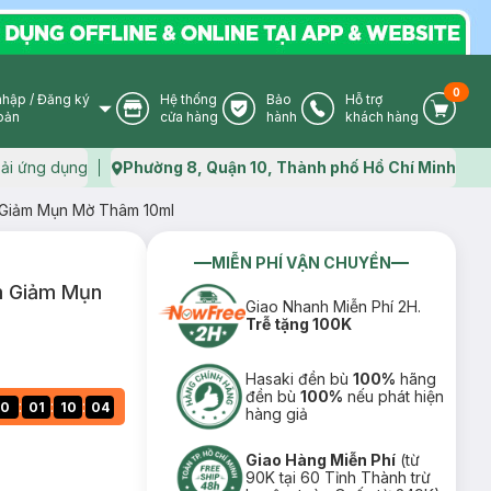
0
nhập
/
Đăng ký
Hệ thống
Bảo
Hỗ trợ
User Icon
Store Icon
Warranty Icon
Phone Icon
Cart I
oản
cửa hàng
hành
khách hàng
ải ứng dụng
Phường 8, Quận 10, Thành phố Hồ Chí Minh
Map icon
Giảm Mụn Mờ Thâm 10ml
MIỄN PHÍ VẬN CHUYỂN
m Giảm Mụn
Giao Nhanh Miễn Phí 2H.
Trễ tặng 100K
Hasaki đền bù
100%
hãng
đền bù
100%
nếu phát hiện
:
:
:
0
01
10
03
hàng giả
Giao Hàng Miễn Phí
(từ
90K tại 60 Tỉnh Thành trừ