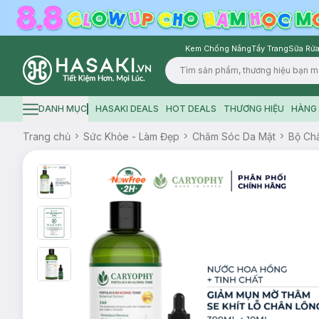
Kem Chống Nắng
Tẩy Trang
Sữa Rửa
Logo
DANH MỤC
HASAKI DEALS
HOT DEALS
THƯƠNG HIỆU
HÀNG 
Hamburger icon
Trang chủ
Sức Khỏe - Làm Đẹp
Chăm Sóc Da Mặt
Bộ Ch